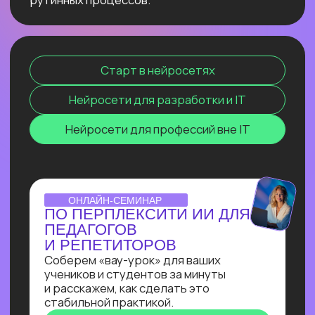
сокращение расходов, ускорение
бизнес-процессов в десятки раз
и прочее. Освоив эту востребованную
профессию сейчас, ты станешь
экспертом, способным создавать
интеллектуальные продукты, которые
меняют правила игры и приносят
реальную прибыль.
ОТКРЫТЫЙ УРОК
ЗАПУСК НЕЙРОСЕТИ
DEEPSEEK R1 ЛОКАЛЬНО
НА СВОЕМ КОМПЬЮТЕРЕ
Покажем, как развернуть модель
deepseek R1 прямо на своём
компьютере и не переживать
о безопасности данных, зависаниях
и плохом интернете
Узнать подробнее
ОNLINE-ПРАКТИКУМ
ПО СОЗДАНИЮ ИИ-
АССИСТЕНТА
В прямом эфире Кирилл Пшинник
сделает реальную задачу промпт-