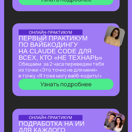
ОТКРЫТАЯ ЛЕКЦИЯ
ЛЕКЦИЯ, КОТОРАЯ
ПЕРЕВЕРНЕТ ВАШЕ
ПРЕДСТАВЛЕНИЕ
О ЗАРАБОТКЕ НА ИИ
Как делать на ИИ больше, чем
программисты
без программирования?
И перейти от «пробую
возможности ИИ» к «делаю на ИИ 500к+
и имею очередь из клиентов»
Узнать подробнее
ОТКРЫТЫЙ РАЗБОР С КЕЙСАМИ
OPENCLAW: КАК
СОЗДАТЬ СЕБЕ САМОГО
АВТОНОМНОГО
ПОМОЩНИКА ИЗ
ВОЗМОЖНЫХ НА СЕГОДНЯ?
Покажем в прямом эфире, на что
способен OpenClaw — ИИ-агент с 171
000+ звёзд на GitHub, который
не просто отвечает на запросы,