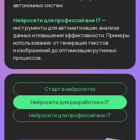
данных и повышения эффективности.
Примеры использования: от генерация
текстов и изображений до оптимизации
рутинных процессов.
Старт в нейросетях
Нейросети для разработки и IT
Нейросети для профессий вне IT
ОНЛАЙН-СЕМИНАР
ПО ПЕРПЛЕКСИТИ ИИ ДЛЯ
ПЕДАГОГОВ
И РЕПЕТИТОРОВ
Соберем «вау-урок» для ваших
учеников и студентов за минуты
и расскажем, как сделать это
стабильной практикой.
Узнать подробнее