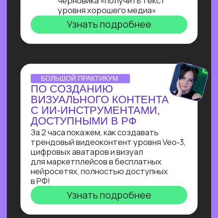
ОNLINE-ПРАКТИКУМ
ПО ЧАТ-БОТАМ
Узнай, как с нуля начать зарабатывать
на чат-ботах и уже через пару месяцев
и выйти на 100 т.р. за проект, создавая
востребованные решения для бизнеса
Узнать подробнее
ОNLINE-ПРАКТИКУМ
КАК СОБРАТЬ
ИНТЕРНЕТ МАГАЗИН
В БОТЕ ЗА 40 МИН.
С ПОМОЩЬЮ ИИ
В прямом эфире технический директор
Зерокодер за 40 минут соберет ИИ-
бота для заказов цветов без кода и
расскажет, сколько за это платят!
Узнать подробнее
ОНЛАЙН-ИНТЕНСИВ
СОЗДАЙ БОТА-