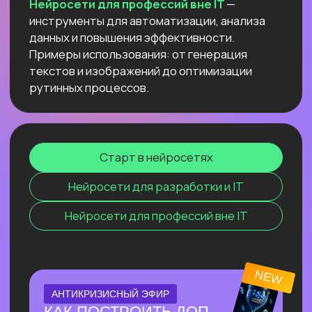
компьютере
и не переживать
о безопасности данных и плохом
интернете
Узнать подробнее
ОНЛАЙН-ПРАКТИКУМ
ПО СОЗДАНИЮ
ВИЗУАЛЬНОГО КОНТЕНТА С
ИИ
⚡ За один эфир соберем пакет
визуального контента с 0, без бюджета
и команды.
⚡ На практике разберём, как быстро
генерировать визуал под свои задачи с
помощью Перплексити и других
нейросетей.
Узнать подробнее
ОНЛАЙН-ПРАКТИКУМ
НОВЫЙ ПРАКТИКУМ
ПО КИТАЙСКИМ
НЕЙРОСЕТЯМ
Покажем лучшие модели, которые
обходят лидеров рынка