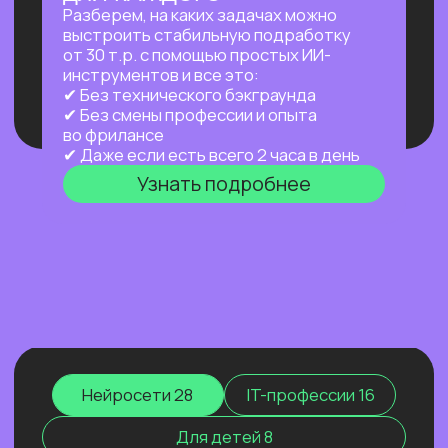
а работает за тебя в фоновом режиме
24/7 — пока ты спишь, едешь на работу
или путешествуешь.
Узнать подробнее
ПРАКТИКУМ
НОВЫЙ ПРАКТИКУМ
ПО OPENCLAW
Первый агент, который работает
на тебя постоянно: в фоне,
по расписанию, через любой
мессенджер. Ты занимаешься жизнью —
он занимается рутиной.
Узнать подробнее