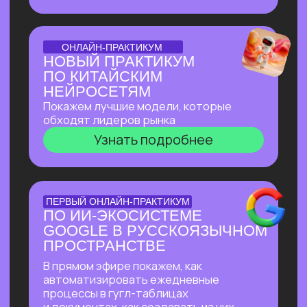
доступом
Узнать подробнее
БОЛЬШОЙ ПРАКТИКУМ
ИИ-ВСЕЛЕННАЯ 2026
Большой практикум, в котором
мы собрали лучшие на сегодня ИИ-
инструменты, методы их применения
и связки!
Узнать подробнее
БОЛЬШОЙ ПРАКТИКУМ
ГИГАЧАТ
В прямом эфире покажем всю мощь
самой удобной и широкой
по функционалу российской нейросети!
Будет много практики: сделаем ретушь
фотографий, создадим презентацию
с функционалом, у которого нет
аналогов даже в иностранных
нейросетях, соберем майндкарты для
учебы, создадим аудиоподкаст