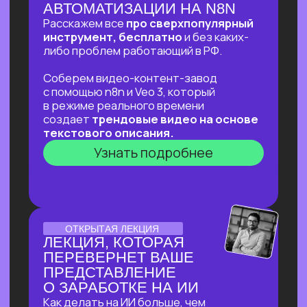
ОНЛАЙН-ПРАКТИКУМ
ОНЛАЙН-ПРАКТИКУМ
ДЛЯ ТЕХ, КТО УЖЕ НА
«ТЫ»С НЕЙРОСЕТЯМИ
⚡
В прямом эфире соберем «контент-
завод» для блога с автоматической
генерацией постов на основе новостей,
созданием иллюстраций к ним
и автопостингом!
⚡Никакой «базы» и «основ» —
приходи за действительно мощной
экспертизой в ИИ и узнай, что взять
от нейросетей уверенным
пользователям!
Узнать подробнее
ОТКРЫТЫЙ УРОК
ОТКРЫТЫЙ УРОК
ПО ИСПОЛЬЗОВАНИЮ
НЕЙРОСЕТЕЙ ДЛЯ
ЗДОРОВЬЯ
Расскажем как:
Разбираться в своём здоровье
c помощью ИИ
Экономить на врачах и ненужных
анализах и при этом