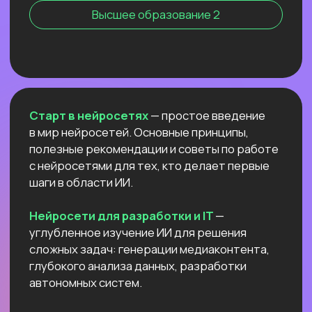
Нейросети для профессий вне IT
NEW
АНТИКРИЗИСНЫЙ ЭФИР
КАК ПОСТРОИТЬ ДОП.
ИСТОЧНИК
ДОХОДА И ПОДСТРАХОВАТЬСЯ
ПОКА РЫНОК ТРУДА
ЛИХОРАДИТ?
Расскажем все про дорогой фриланс
в 2026 и раскроем данные нашего
большого исследования!
Узнать подробнее
ОТКРЫТЫЙ УРОК
РОССИЙСКИЕ НЕЙРОСЕТИ:
ЛУЧШИЕ ОБНОВЛЕНИЯ
И НОВЫЕ ВОЗМОЖНОСТИ
Разберём
новые впечатляющие
возможности
отечественных ИИ.
Покажем,
как развернуть Яндекс ГПТ
прямо на своём