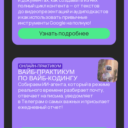
на основе текста и многое другое!
Узнать подробнее
БОЛЬШОЙ ПРАКТИКУМ
ПО СОЗДАНИЮ
ПРЕЗЕНТАЦИЙ С ИИ
Покажем лучшие на сегодняшний день
российские и зарубежные ИИ-
инструменты по созданию презентаций
и инфографики: без долгой верстки,
сложных программ и навыков в дизайне!
Узнать подробнее
БОЛЬШОЙ ПРАКТИКУМ
ПО ИИ-АГЕНТУ
PERPLEXITY COMPUTER
На реальных задачах покажем, на что
способен Perplexity Computer, и в чем
кардинальное отличие от привычного
взаимодействия с нейросетями!
Узнать подробнее