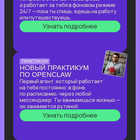
ПО СОЗДАНИЮ
ВИЗУАЛЬНОГО КОНТЕНТА
С ИИ-ИНСТРУМЕНТАМИ,
ДОСТУПНЫМИ В РФ
За 2 часа покажем, как создавать
трендовый видеоконтент уровня Veo‑3,
цифровых аватаров и визуал
для маркетплейсов в бесплатных
нейросетях, полностью доступных
в РФ!
Узнать подробнее
ОТКРЫТАЯ ЛЕКЦИЯ
ИИ ДЛЯ РУКОВОДИТЕЛЯ:
КАК ОСВОБОДИТЬ 10+
ЧАСОВ В НЕДЕЛЮ
И ПОВЫСИТЬ
ЭФФЕКТИВНОСТЬ
КОМАНДЫ?
И перейти от «Мне не хватает времени
разобраться с ИИ» к «Часть вопросов
и процессов закрывает ИИ»
Узнать подробнее