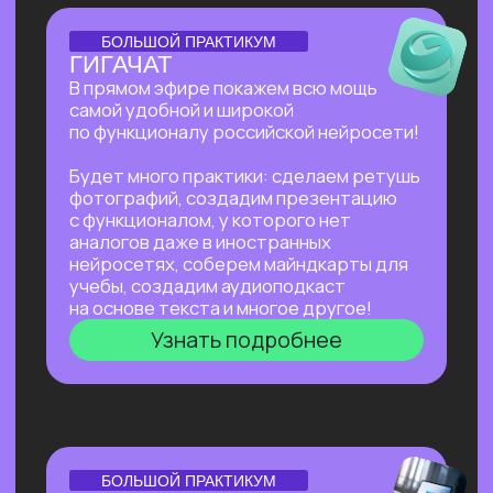
Нейросети для разработки и IT
—
углубленное изучение ИИ для решения
сложных задач: генерации медиаконтента,
глубокого анализа данных, разработки
автономных систем.
Нейросети для профессий вне IT
—
инструменты для автоматизации, анализа
данных и повышения эффективности. Примеры
использования: от генерация текстов
и изображений до оптимизации рутинных
процессов.
Старт в нейросетях
Нейросети для разработки и IT
Нейросети для профессий вне IT
ОТКРЫТАЯ ЛЕКЦИЯ
КАК ЗАПУСТИТЬ СТАРТАП
В 2026 БЕЗ КОМАНДЫ