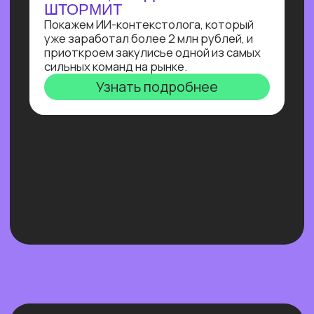
Нейросети 28
IT-профессии 16
Для детей 8
Естественный интеллект 1
Высшее образование 2
Узнайте, как освоить классическое
программирование и востребованные
методы разработки
в 2−4 раза быстрее
с помощью нейросетей и no-соde
инструментов!