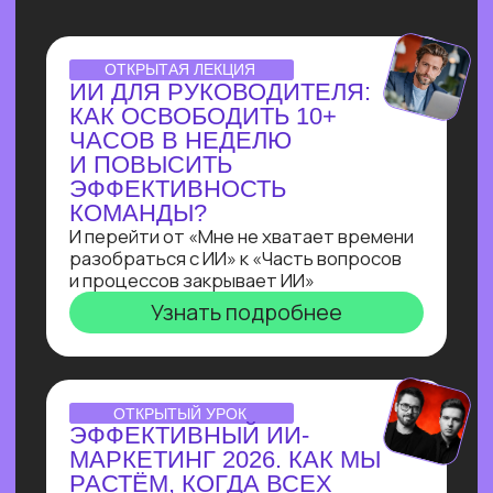
НУТРИЦИОЛОГА
В ТЕЛЕГРАМ ЗА 3 ДНЯ
С НУЛЯ!
Всего за три урока ты выполнишь
реальный заказ с биржи: соберёшь
полноценного бота-нутрициолога
с ИИI-ассистентом
на Salebot и поймешь, можешь ли
ты зарабатывать на разработке чат-
ботов от 100 т.р.
Узнать подробнее
ПРАКТИКУМ
ПО ЧАТ-БОТАМ:КАК
НАЧАТЬ ЗАРАБАТЫВАТЬ
НА БОТАХ В ЭПОХУ
БЛОКИРОВОК
И НЕЙРОСЕТЕЙ
В прямом эфире технический директор
Зерокодера Евгения Заяц подробно
разберет процесс выполнения заказа:
от получения ТЗ
до сборки. И поделится, как новичку
создавать востребованные решения
для бизнеса, за которые готовы
платить от 100 000 рублей!
Узнать подробнее