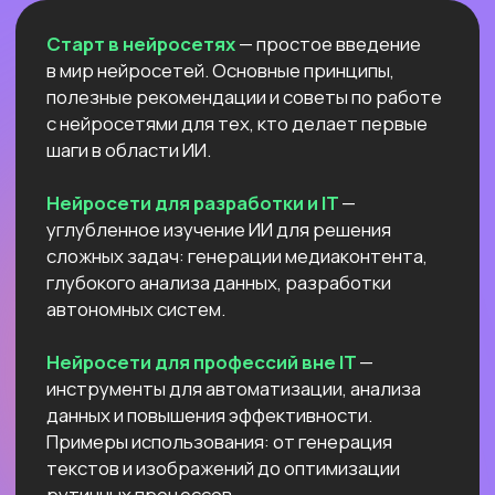
Естественный интеллект 1
Высшее образование 2
Узнайте, как освоить классическое
программирование и востребованные
методы разработки
в 2−4 раза быстрее
с помощью нейросетей и no-соde
инструментов!
Промпт-инжиниринг
Чат-боты
Вайб-кодинг
Промпт-инжиниринг
— это
взаимодействие с нейросетями, которое
превращает твои идеи в мощные ИИ-
решения: автоматизация рутину,