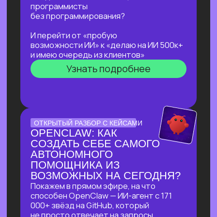
не навредить себе
Узнать подробнее
ЛЕКЦИЯ-ПРАКТИКУМ
ПО ПРИМЕНЕНИЮ ИИ
ДЛЯ ЖУРНАЛИСТОВ,
РЕДАКТОРОВ, ПИАРЩИКОВ,
АВТОРОВ И ВСЕХ, КТО
РАБОТАЕТ С ТЕКСТОМ
В прямом эфире разберем на практике
несколько кейсов:
как за 5 минут подготовить
качественный комментарий для
СМИ
как собрать список компаний,
данные и инфографику по нужной
теме
как из самого примитивного
черновика «получить текст
уровня хорошего медиа»
Узнать подробнее
БОЛЬШОЙ ПРАКТИКУМ