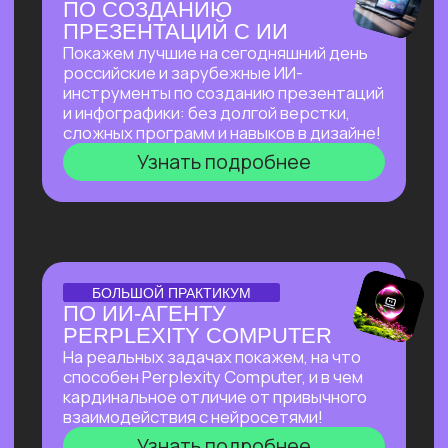
И БЮДЖЕТА, НАНЯВ
НА РАБОТУ ИИ?
Расскажем, как изменился подход
к запуску стартапов с ИИ, что нужно для
успеха, и поделимся успешным опытом
Зерокодера — как из идеи вырос
многомиллионный бизнес, и как нам
удавалось привлекать инвестиции
даже в самое турбулентное время
Узнать подробнее
ОТКРЫТЫЙ УРОК
ОТКРЫТЫЙ УРОК
ПО ВИЗУАЛЬНОЙ
АВТОМАТИЗАЦИИ НА N8N
Расскажем все
про сверхпопулярный
инструмент, бесплатно
и без каких-
либо проблем работающий в РФ.
Соберем видео-контент-завод
с помощью n8n и Veo 3, который
в режиме реального времени
создает
трендовые видео на основе
текстового описания.
Узнать подробнее