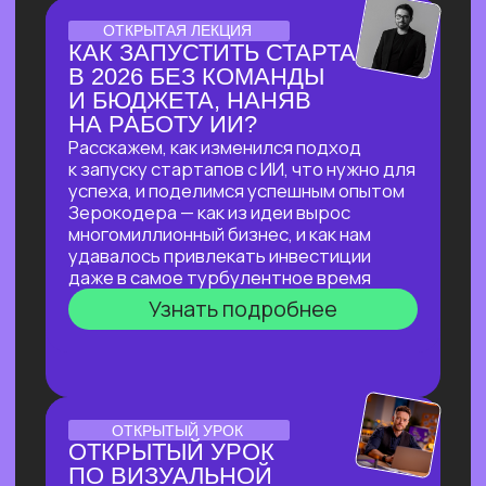
ЛЕКЦИЯ-ПРАКТИКУМ
ПО ПРИМЕНЕНИЮ ИИ
ДЛЯ ЮРИДИЧЕСКИХ ЗАДАЧ
В прямом эфире мы покажем, как
с помощью ИИ автоматизировать
до 90% работы со сложными
документами, за минуты проверять
их на соответствие законодательству
и кратно сократить время на рутинные
задачи!
Узнать подробнее
ОНЛАЙН-ПРАКТИКУМ
ПО НЕЙРОСЕТЯМ
ДЛЯ САМОЗАНЯТЫХ,
РУКОВОДИТЕЛЕЙ
И ВЛАДЕЛЬЦЕВ БИЗНЕСА
В прямом эфире мы покажем, как быстро
и эффективно внедрить ИИ в рабочие
процессы, если нет времени
разбираться
Узнать подробнее