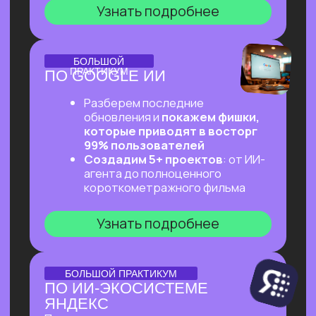
ОНЛАЙН-ПРАКТИКУМ
ПЕРВЫЙ ПРАКТИКУМ
ПО ВАЙБКОДИНГУ
НА CLAUDE CODE ДЛЯ
ВСЕХ, КТО «НЕ ТЕХНАРЬ»
Обещаем: за 2 часа переведем тебя
из точки «Это точно не для меня»
в точку «Я тоже могу вайб-кодить!»
Узнать подробнее
ОНЛАЙН-ПРАКТИКУМ
ПОДРАБОТКА НА ИИ
ДЛЯ КАЖДОГО
Разберем, на каких задачах можно
выстроить стабильную подработку
от 30 т.р. с помощью простых ИИ-
инструментов и все это:
✔ Без технического бэкграунда
✔ Без смены профессии и опыта
во фрилансе
✔ Даже если есть всего 2 часа в день