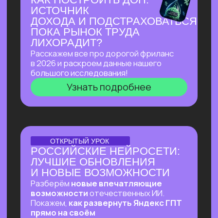
Узнать подробнее
ПЕРВЫЙ ОНЛАЙН-ПРАКТИКУМ
ПО ИИ-ЭКОСИСТЕМЕ
GOOGLE В РУССКОЯЗЫЧНОМ
ПРОСТРАНСТВЕ
В прямом эфире покажем, как
автоматизировать ежедневные
процессы в гугл-таблицах
и документах, как создавать из них
полный цикл контента — от текстов
до видеопрезентаций и аудиподкастов
и как использовать привычные
инструменты Google на полную!
Узнать подробнее
ОНЛАЙН-ПРАКТИКУМ
ВАЙБ-ПРАКТИКУМ
ПО ВАЙБ-КОДИНГУ
Собираем ИИ-агента, который в режиме
реального времени разбирает почту,
отвечает на письма, уведомляет
в Телеграм о самых важных и присылает