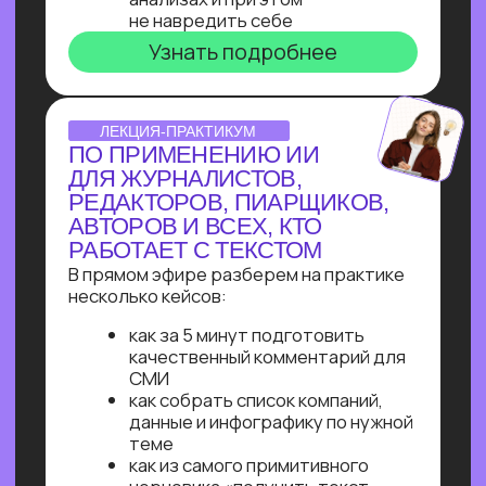
Узнайте, как освоить классическое
программирование и востребованные
методы разработки
в 2−4 раза быстрее
с помощью нейросетей и no-соde
инструментов!
Промпт-инжиниринг
Чат-боты
Вайб-кодинг
Чат-боты
— Узнайте, как с нуля начать
зарабатывать на чат-ботах и уже через
пару месяцев и выйти на 100 т.р.
за проект, создавая востребованные
решения для бизнеса