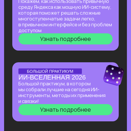
Узнать подробнее
Нейросети 28
IT-профессии 16
Для детей 8
Естественный интеллект 1
Высшее образование 2
Старт в нейросетях
— простое введение
в мир нейросетей. Основные принципы,
полезные рекомендации и советы по работе
с нейросетями для тех, кто делает первые
шаги в области ИИ.