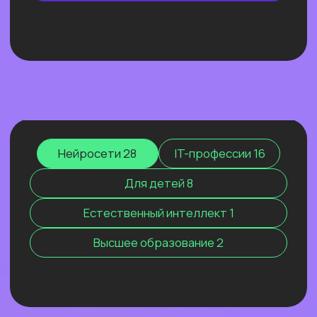
ОТКРЫТЫЙ УРОК
ЭФФЕКТИВНЫЙ ИИ-
МАРКЕТИНГ 2026. КАК МЫ
РАСТЁМ, КОГДА ВСЕХ
ШТОРМИТ
Покажем ИИ-контекстолога, который
уже заработал более 2 млн рублей, и
приоткроем закулисье одной из самых
сильных команд на рынке.
Узнать подробнее
Нейросети 28
IT-профессии 16
Для детей 8