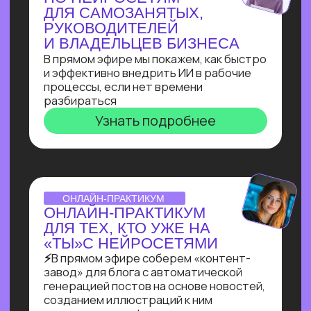
Узнать подробнее
ВЕБИНАР-ОБЗОР
ПРОФЕССИЯ ПРОМПТ-
ИНЖЕНЕР: КАК ХАЙП
ПРОШЛОГО ГОДА
ПРЕВРАТИЛСЯ В САМУЮ
ВОСТРЕБОВАННУЮ
СПЕЦИАЛИЗАЦИЮ В 2025?
Больше 2 лет наш карьерный центр
аккумулирует заказы и вакансии
по промпт-инжинирингу, и мы готовы
поделиться самыми свежими данными
Узнать подробнее
ОNLINE-ПРАКТИКУМ
ПО СОЗДАНИЮ ИИ-
АДМИНИСТРАТОРА
Собираем многофункционального ИИ-
администратора для салона красоты
за 60 минут!