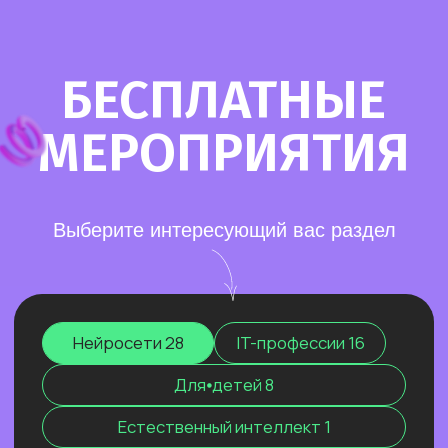
Старт в нейросетях
— простое введение
в мир нейросетей. Основные принципы,
полезные рекомендации и советы по работе
с нейросетями для тех, кто делает первые
шаги в области ИИ.
Нейросети для разработки и IT
—
углубленное изучение ИИ для решения
сложных задач: генерации медиаконтента,
глубокого анализа данных, разработки
автономных систем.
Нейросети для профессий вне IT
—
инструменты для автоматизации, анализа
данных и повышения эффективности.
Примеры использования: от генерация
текстов и изображений до оптимизации
рутинных процессов.
Старт в нейросетях
Нейросети для разработки и IT