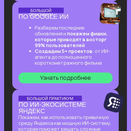
ОНЛАЙН-ПРАКТИКУМ
ПЕРВЫЙ ПРАКТИКУМ
ПО ВАЙБКОДИНГУ
НА CLAUDE CODE ДЛЯ
ВСЕХ, КТО «НЕ ТЕХНАРЬ»
Обещаем: за 2 часа переведем тебя
из точки «Это точно не для меня»
в точку «Я тоже могу вайб-кодить!»
Узнать подробнее
ОНЛАЙН-ПРАКТИКУМ
ПОДРАБОТКА НА ИИ
ДЛЯ КАЖДОГО
Разберем, на каких задачах можно
выстроить стабильную подработку
от 30 т.р. с помощью простых ИИ-
инструментов и все это:
✔ Без технического бэкграунда
✔ Без смены профессии и опыта
во фрилансе
✔ Даже если есть всего 2 часа в день
Узнать подробнее