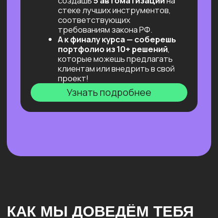
и не даем слиться!)
Результат: первый заказ!
«Безопасная сделка»
Фиксируем объём работ и оплату,
решаем юридическую часть.
Результат: минимум рисков,
максимум фокуса на задаче.
Готовимся к интервью и тех.
собеседованиям
Разбираем типичные вопросы,
учимся отвечать и вести себя
уверенно.
Проходим сессии со специалистом
по управлению персоналом
и экспертами, ролевые игры,
практикумы по «мягким» навыкам.
Результат: уверенность
на собеседовании и растущие