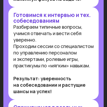
Работа с умом: каков потенциал
генеративного ИИ для роста
производительности в России
Потенциальная ежегодная экономия
от внедрения генеративного ИИ
(генИИ, GenAI) в российской экономике
может достичь 10,8 трлн рублей к 2030
году, при этом ни одна из профессий
не подлежит полной автоматизации
(максимальный уровень — 85%). GenAI
выступает не угрозой, а инструментом
трансформации рынка труда — при
условии его ответственного
и управляемого внедрения. Для
устойчивой реализации преимуществ