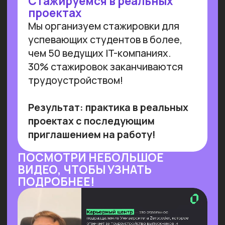
от технологии необходимы инвестиции
в переобучение кадров и создание
этической нормативной базы. Такие
выводы содержатся в исследовании
сотрудников Университета
Иннополиса, Высшей школы
менеджмента СПбГУ, МГУ
им. Ломоносова и
онлайн-
университета Зерокодер.
Читать далее
ОБУЧАЕМ БИЗНЕС