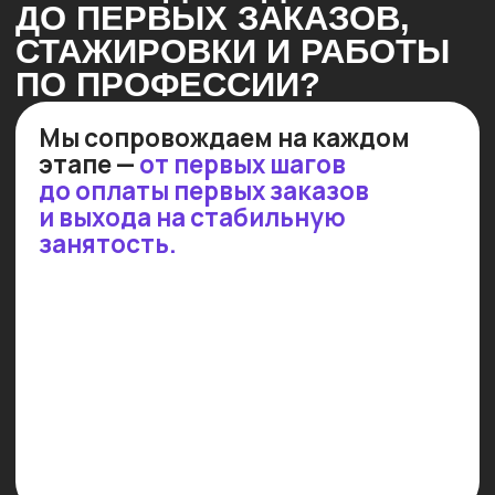
шансы на успех!
Стажируемся в реальных
проектах
Мы организуем стажировки для
успевающих студентов в более,
чем 50 ведущих IT-компаниях.
30% стажировок заканчиваются
трудоустройством!
Результат: практика в реальных
проектах с последующим
приглашением на работу!
ПОСМОТРИ НЕБОЛЬШОЕ
ВИДЕО, ЧТОБЫ УЗНАТЬ
ПОДРОБНЕЕ!