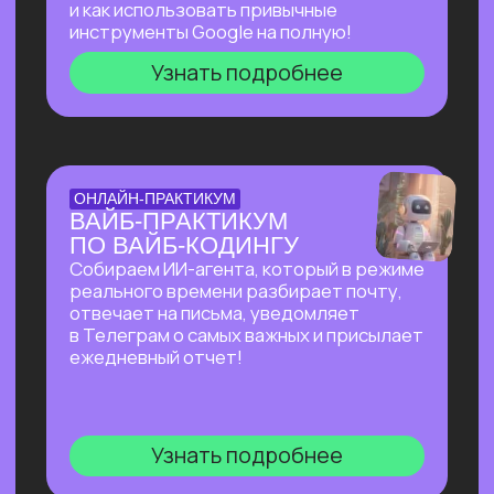
БОЛЬШОЙ ПРАКТИКУМ
ПО СОЗДАНИЮ
ПРЕЗЕНТАЦИЙ С ИИ
Покажем лучшие на сегодняшний день
российские и зарубежные ИИ-
инструменты по созданию презентаций
и инфографики: без долгой верстки,
сложных программ и навыков в дизайне!
Узнать подробнее
БОЛЬШОЙ ПРАКТИКУМ
ПО ИИ-АГЕНТУ
PERPLEXITY COMPUTER
На реальных задачах покажем, на что
способен Perplexity Computer, и в чем
кардинальное отличие от привычного
взаимодействия с нейросетями!
Узнать подробнее