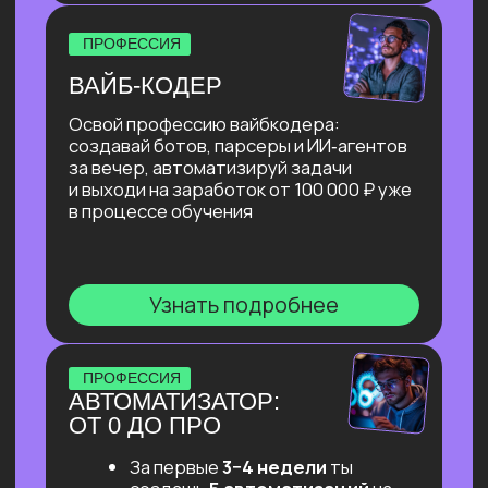
и разбираешься в каналах поиска
заказов.
Результат: готовые материалы
и стратегия поиска.
Берем учебные заказы
Выполняем учебные заказы
от университета, которые можно
выполнить без давления,
с пошаговой обратной связью.
Результат: быстрые кейсы
и уверенность.
Работаем с куратором
практики
Подбираем подходящие первые
реальные заказы, усиливаем
отклики, тренируем навык
переговоров с заказчиком.
А еще — просто поддерживаем