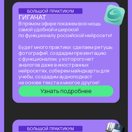
Нейросети для разработки и IT
—
углубленное изучение ИИ для решения
сложных задач: генерации медиаконтента,
глубокого анализа данных, разработки
автономных систем.
Нейросети для профессий вне IT
—
инструменты для автоматизации, анализа
данных и повышения эффективности. Примеры
использования: от генерация текстов
и изображений до оптимизации рутинных
процессов.
Старт в нейросетях
Нейросети для разработки и IT
Нейросети для профессий вне IT
ОТКРЫТАЯ ЛЕКЦИЯ
КАК ЗАПУСТИТЬ СТАРТАП
В 2026 БЕЗ КОМАНДЫ