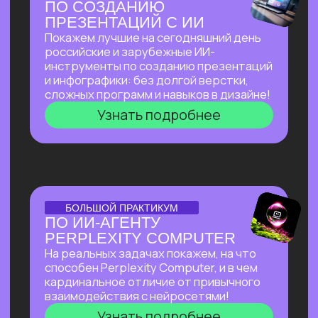
И БЮДЖЕТА, НАНЯВ
НА РАБОТУ ИИ?
Расскажем, как изменился подход
к запуску стартапов с ИИ, что нужно для
успеха, и поделимся успешным опытом
Зерокодера — как из идеи вырос
многомиллионный бизнес, и как нам
удавалось привлекать инвестиции
даже в самое турбулентное время
Узнать подробнее
ОТКРЫТЫЙ УРОК
ОТКРЫТЫЙ УРОК
ПО ВИЗУАЛЬНОЙ
АВТОМАТИЗАЦИИ НА N8N
Расскажем все
про сверхпопулярный
инструмент, бесплатно
и без каких-
либо проблем работающий в РФ.
Соберем видео-контент-завод
с помощью n8n и Veo 3, который
в режиме реального времени
создает
трендовые видео на основе
текстового описания.
Узнать подробнее