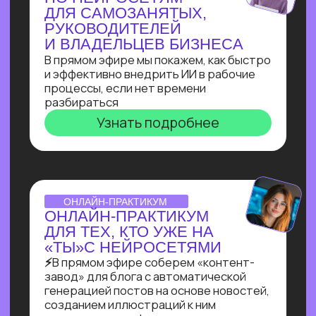
Узнать подробнее
ВЕБИНАР-ОБЗОР
ПРОФЕССИЯ ПРОМПТ-
ИНЖЕНЕР: КАК ХАЙП
ПРОШЛОГО ГОДА
ПРЕВРАТИЛСЯ В САМУЮ
ВОСТРЕБОВАННУЮ
СПЕЦИАЛИЗАЦИЮ В 2025?
Больше 2 лет наш карьерный центр
аккумулирует заказы и вакансии
по промпт-инжинирингу, и мы готовы
поделиться самыми свежими данными
Узнать подробнее
ОNLINE-ПРАКТИКУМ
ПО СОЗДАНИЮ ИИ-
АДМИНИСТРАТОРА
Собираем многофункционального ИИ-
администратора для салона красоты
за 60 минут!