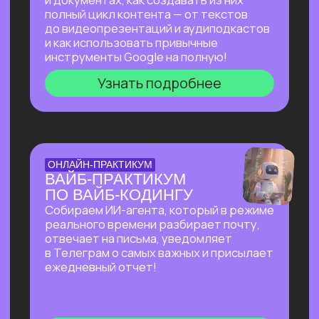
на основе текста и многое другое!
Узнать подробнее
БОЛЬШОЙ ПРАКТИКУМ
ПО СОЗДАНИЮ
ПРЕЗЕНТАЦИЙ С ИИ
Покажем лучшие на сегодняшний день
российские и зарубежные ИИ-
инструменты по созданию презентаций
и инфографики: без долгой верстки,
сложных программ и навыков в дизайне!
Узнать подробнее
БОЛЬШОЙ ПРАКТИКУМ
ПО ИИ-АГЕНТУ
PERPLEXITY COMPUTER
На реальных задачах покажем, на что
способен Perplexity Computer, и в чем
кардинальное отличие от привычного
взаимодействия с нейросетями!
Узнать подробнее