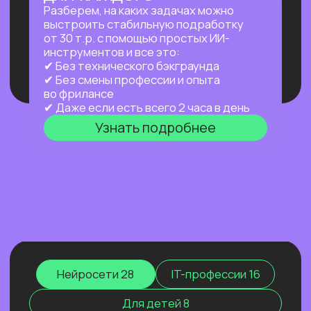
а работает за тебя в фоновом режиме
24/7 — пока ты спишь, едешь на работу
или путешествуешь.
Узнать подробнее
ПРАКТИКУМ
НОВЫЙ ПРАКТИКУМ
ПО OPENCLAW
Первый агент, который работает
на тебя постоянно: в фоне,
по расписанию, через любой
мессенджер. Ты занимаешься жизнью —
он занимается рутиной.
Узнать подробнее