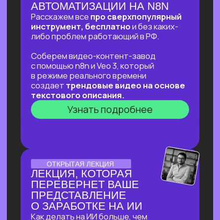
ОНЛАЙН-ПРАКТИКУМ
ОНЛАЙН-ПРАКТИКУМ
ДЛЯ ТЕХ, КТО УЖЕ НА
«ТЫ»С НЕЙРОСЕТЯМИ
⚡
В прямом эфире соберем «контент-
завод» для блога с автоматической
генерацией постов на основе новостей,
созданием иллюстраций к ним
и автопостингом!
⚡Никакой «базы» и «основ» —
приходи за действительно мощной
экспертизой в ИИ и узнай, что взять
от нейросетей уверенным
пользователям!
Узнать подробнее
ОТКРЫТЫЙ УРОК
ОТКРЫТЫЙ УРОК
ПО ИСПОЛЬЗОВАНИЮ
НЕЙРОСЕТЕЙ ДЛЯ
ЗДОРОВЬЯ
Расскажем как:
Разбираться в своём здоровье
c помощью ИИ
Экономить на врачах и ненужных
анализах и при этом