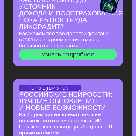
Узнать подробнее
ПЕРВЫЙ ОНЛАЙН-ПРАКТИКУМ
ПО ИИ-ЭКОСИСТЕМЕ
GOOGLE В РУССКОЯЗЫЧНОМ
ПРОСТРАНСТВЕ
В прямом эфире покажем, как
автоматизировать ежедневные
процессы в гугл-таблицах
и документах, как создавать из них
полный цикл контента — от текстов
до видеопрезентаций и аудиподкастов
и как использовать привычные
инструменты Google на полную!
Узнать подробнее
ОНЛАЙН-ПРАКТИКУМ
ВАЙБ-ПРАКТИКУМ
ПО ВАЙБ-КОДИНГУ
Собираем ИИ-агента, который в режиме
реального времени разбирает почту,
отвечает на письма, уведомляет
в Телеграм о самых важных и присылает