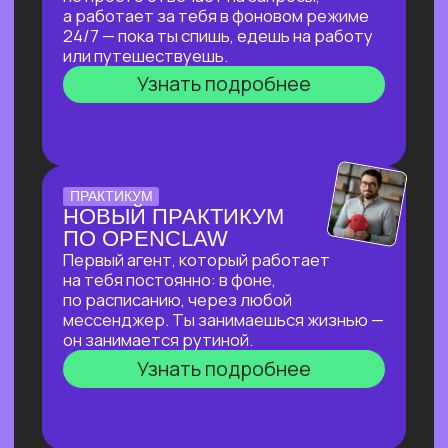
ПО СОЗДАНИЮ
ВИЗУАЛЬНОГО КОНТЕНТА
С ИИ-ИНСТРУМЕНТАМИ,
ДОСТУПНЫМИ В РФ
За 2 часа покажем, как создавать
трендовый видеоконтент уровня Veo‑3,
цифровых аватаров и визуал
для маркетплейсов в бесплатных
нейросетях, полностью доступных
в РФ!
Узнать подробнее
ОТКРЫТАЯ ЛЕКЦИЯ
ИИ ДЛЯ РУКОВОДИТЕЛЯ:
КАК ОСВОБОДИТЬ 10+
ЧАСОВ В НЕДЕЛЮ
И ПОВЫСИТЬ
ЭФФЕКТИВНОСТЬ
КОМАНДЫ?
И перейти от «Мне не хватает времени
разобраться с ИИ» к «Часть вопросов
и процессов закрывает ИИ»
Узнать подробнее