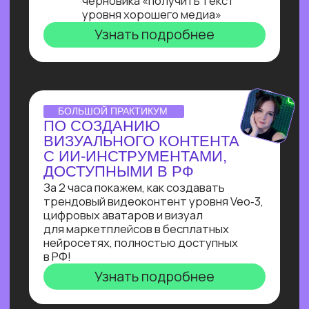
ОNLINE-ПРАКТИКУМ
ПО ЧАТ-БОТАМ
Узнай, как с нуля начать зарабатывать
на чат-ботах и уже через пару месяцев
и выйти на 100 т.р. за проект, создавая
востребованные решения для бизнеса
Узнать подробнее
ОNLINE-ПРАКТИКУМ
КАК СОБРАТЬ
ИНТЕРНЕТ МАГАЗИН
В БОТЕ ЗА 40 МИН.
С ПОМОЩЬЮ ИИ
В прямом эфире технический директор
Зерокодер за 40 минут соберет ИИ-
бота для заказов цветов без кода и
расскажет, сколько за это платят!
Узнать подробнее
ОНЛАЙН-ИНТЕНСИВ
СОЗДАЙ БОТА-