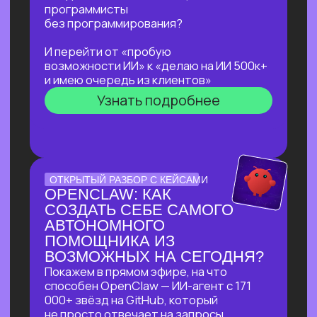
не навредить себе
Узнать подробнее
ЛЕКЦИЯ-ПРАКТИКУМ
ПО ПРИМЕНЕНИЮ ИИ
ДЛЯ ЖУРНАЛИСТОВ,
РЕДАКТОРОВ, ПИАРЩИКОВ,
АВТОРОВ И ВСЕХ, КТО
РАБОТАЕТ С ТЕКСТОМ
В прямом эфире разберем на практике
несколько кейсов:
как за 5 минут подготовить
качественный комментарий для
СМИ
как собрать список компаний,
данные и инфографику по нужной
теме
как из самого примитивного
черновика «получить текст
уровня хорошего медиа»
Узнать подробнее
БОЛЬШОЙ ПРАКТИКУМ