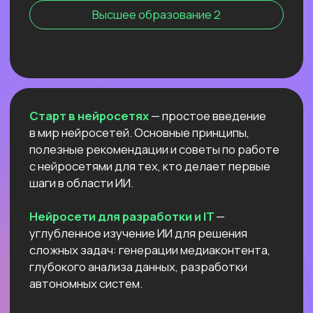
Нейросети для профессий вне IT
NEW
АНТИКРИЗИСНЫЙ ЭФИР
КАК ПОСТРОИТЬ ДОП.
ИСТОЧНИК
ДОХОДА И ПОДСТРАХОВАТЬСЯ
ПОКА РЫНОК ТРУДА
ЛИХОРАДИТ?
Расскажем все про дорогой фриланс
в 2026 и раскроем данные нашего
большого исследования!
Узнать подробнее
ОТКРЫТЫЙ УРОК
РОССИЙСКИЕ НЕЙРОСЕТИ:
ЛУЧШИЕ ОБНОВЛЕНИЯ
И НОВЫЕ ВОЗМОЖНОСТИ
Разберём
новые впечатляющие
возможности
отечественных ИИ.
Покажем,
как развернуть Яндекс ГПТ
прямо на своём