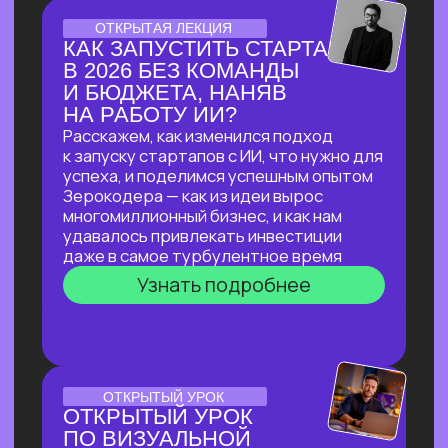
ЛЕКЦИЯ-ПРАКТИКУМ
ПО ПРИМЕНЕНИЮ ИИ
ДЛЯ ЮРИДИЧЕСКИХ ЗАДАЧ
В прямом эфире мы покажем, как
с помощью ИИ автоматизировать
до 90% работы со сложными
документами, за минуты проверять
их на соответствие законодательству
и кратно сократить время на рутинные
задачи!
Узнать подробнее
ОНЛАЙН-ПРАКТИКУМ
ПО НЕЙРОСЕТЯМ
ДЛЯ САМОЗАНЯТЫХ,
РУКОВОДИТЕЛЕЙ
И ВЛАДЕЛЬЦЕВ БИЗНЕСА
В прямом эфире мы покажем, как быстро
и эффективно внедрить ИИ в рабочие
процессы, если нет времени
разбираться
Узнать подробнее