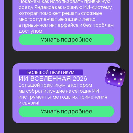
Узнать подробнее
Нейросети 28
IT-профессии 16
Для детей 8
Естественный интеллект 1
Высшее образование 2
Старт в нейросетях
— простое введение
в мир нейросетей. Основные принципы,
полезные рекомендации и советы по работе
с нейросетями для тех, кто делает первые
шаги в области ИИ.