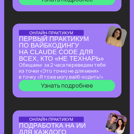
ОТКРЫТАЯ ЛЕКЦИЯ
ЛЕКЦИЯ, КОТОРАЯ
ПЕРЕВЕРНЕТ ВАШЕ
ПРЕДСТАВЛЕНИЕ
О ЗАРАБОТКЕ НА ИИ
Как делать на ИИ больше, чем
программисты
без программирования?
И перейти от «пробую
возможности ИИ» к «делаю на ИИ 500к+
и имею очередь из клиентов»
Узнать подробнее
ОТКРЫТЫЙ РАЗБОР С КЕЙСАМИ
OPENCLAW: КАК
СОЗДАТЬ СЕБЕ САМОГО
АВТОНОМНОГО
ПОМОЩНИКА ИЗ
ВОЗМОЖНЫХ НА СЕГОДНЯ?
Покажем в прямом эфире, на что
способен OpenClaw — ИИ-агент с 171
000+ звёзд на GitHub, который
не просто отвечает на запросы,