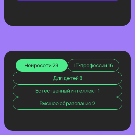
ОТКРЫТЫЙ УРОК
ЭФФЕКТИВНЫЙ ИИ-
МАРКЕТИНГ 2026. КАК МЫ
РАСТЁМ, КОГДА ВСЕХ
ШТОРМИТ
Покажем ИИ-контекстолога, который
уже заработал более 2 млн рублей, и
приоткроем закулисье одной из самых
сильных команд на рынке.
Узнать подробнее
Нейросети 28
IT-профессии 16
Для детей 8