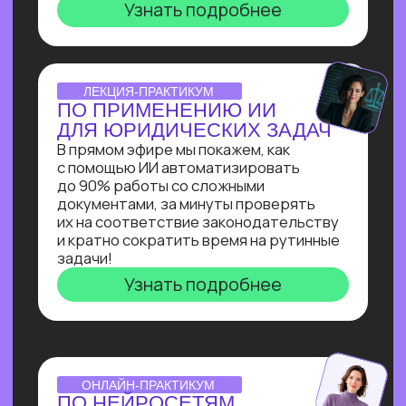
инженера: создаст
многофункционального ИИ-ассистента
для коммуникации с клиентом на сайте
и сокращения затрат на персонал.
Узнать подробнее
ОNLINE-ИНТЕНСИВ
СОЗДАЕМ ИИ-АССИСТЕНТА
ЗА 3 ДНЯ!
Ты создашь полноценного ИИ-
ассистента, интегрированного
в Telegram, на выбранную тобой тему
без единой строчки кода!
Узнать подробнее
ОТКРЫТАЯ ЛЕКЦИЯ
СВОЙ БИЗНЕС НА ИИ
Как делать от 1 000 000₽
на внедрении ИИ в бизнес. Получи
реальное видение рынка ИИ
от эксперта по нейросетям Зерокодер
Кирилла Пшинника!