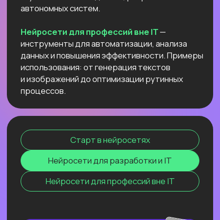
данных и повышения эффективности.
Примеры использования: от генерация
текстов и изображений до оптимизации
рутинных процессов.
Старт в нейросетях
Нейросети для разработки и IT
Нейросети для профессий вне IT
ОНЛАЙН-СЕМИНАР
ПО ПЕРПЛЕКСИТИ ИИ ДЛЯ
ПЕДАГОГОВ
И РЕПЕТИТОРОВ
Соберем «вау-урок» для ваших
учеников и студентов за минуты
и расскажем, как сделать это
стабильной практикой.
Узнать подробнее