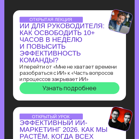
НУТРИЦИОЛОГА
В ТЕЛЕГРАМ ЗА 3 ДНЯ
С НУЛЯ!
Всего за три урока ты выполнишь
реальный заказ с биржи: соберёшь
полноценного бота-нутрициолога
с ИИI-ассистентом
на Salebot и поймешь, можешь ли
ты зарабатывать на разработке чат-
ботов от 100 т.р.
Узнать подробнее
ПРАКТИКУМ
ПО ЧАТ-БОТАМ:КАК
НАЧАТЬ ЗАРАБАТЫВАТЬ
НА БОТАХ В ЭПОХУ
БЛОКИРОВОК
И НЕЙРОСЕТЕЙ
В прямом эфире технический директор
Зерокодера Евгения Заяц подробно
разберет процесс выполнения заказа:
от получения ТЗ
до сборки. И поделится, как новичку
создавать востребованные решения
для бизнеса, за которые готовы
платить от 100 000 рублей!
Узнать подробнее