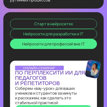
сокращение расходов, ускорение
бизнес-процессов в десятки раз
и прочее. Освоив эту востребованную
профессию сейчас, ты станешь
экспертом, способным создавать
интеллектуальные продукты, которые
меняют правила игры и приносят
реальную прибыль.
ОТКРЫТЫЙ УРОК
ЗАПУСК НЕЙРОСЕТИ
DEEPSEEK R1 ЛОКАЛЬНО
НА СВОЕМ КОМПЬЮТЕРЕ
Покажем, как развернуть модель
deepseek R1 прямо на своём
компьютере и не переживать
о безопасности данных, зависаниях
и плохом интернете
Узнать подробнее
ОNLINE-ПРАКТИКУМ
ПО СОЗДАНИЮ ИИ-
АССИСТЕНТА
В прямом эфире Кирилл Пшинник
сделает реальную задачу промпт-