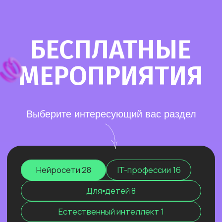
Старт в нейросетях
— простое введение
в мир нейросетей. Основные принципы,
полезные рекомендации и советы по работе
с нейросетями для тех, кто делает первые
шаги в области ИИ.
Нейросети для разработки и IT
—
углубленное изучение ИИ для решения
сложных задач: генерации медиаконтента,
глубокого анализа данных, разработки
автономных систем.
Нейросети для профессий вне IT
—
инструменты для автоматизации, анализа
данных и повышения эффективности.
Примеры использования: от генерация
текстов и изображений до оптимизации
рутинных процессов.
Старт в нейросетях
Нейросети для разработки и IT