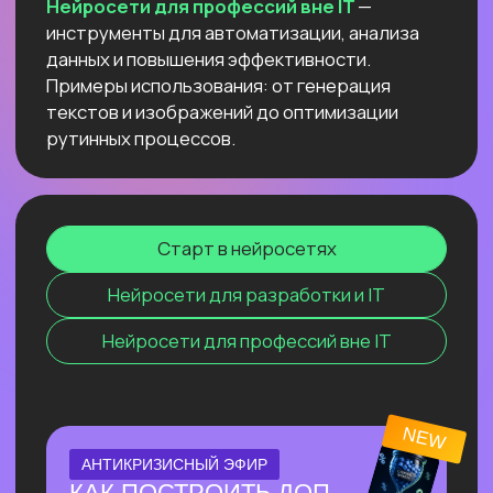
компьютере
и не переживать
о безопасности данных и плохом
интернете
Узнать подробнее
ОНЛАЙН-ПРАКТИКУМ
ПО СОЗДАНИЮ
ВИЗУАЛЬНОГО КОНТЕНТА С
ИИ
⚡ За один эфир соберем пакет
визуального контента с 0, без бюджета
и команды.
⚡ На практике разберём, как быстро
генерировать визуал под свои задачи с
помощью Перплексити и других
нейросетей.
Узнать подробнее
ОНЛАЙН-ПРАКТИКУМ
НОВЫЙ ПРАКТИКУМ
ПО КИТАЙСКИМ
НЕЙРОСЕТЯМ
Покажем лучшие модели, которые
обходят лидеров рынка