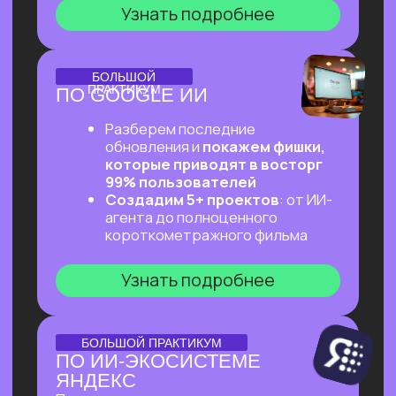
ОНЛАЙН-ПРАКТИКУМ
ПЕРВЫЙ ПРАКТИКУМ
ПО ВАЙБКОДИНГУ
НА CLAUDE CODE ДЛЯ
ВСЕХ, КТО «НЕ ТЕХНАРЬ»
Обещаем: за 2 часа переведем тебя
из точки «Это точно не для меня»
в точку «Я тоже могу вайб-кодить!»
Узнать подробнее
ОНЛАЙН-ПРАКТИКУМ
ПОДРАБОТКА НА ИИ
ДЛЯ КАЖДОГО
Разберем, на каких задачах можно
выстроить стабильную подработку
от 30 т.р. с помощью простых ИИ-
инструментов и все это:
✔ Без технического бэкграунда
✔ Без смены профессии и опыта
во фрилансе
✔ Даже если есть всего 2 часа в день