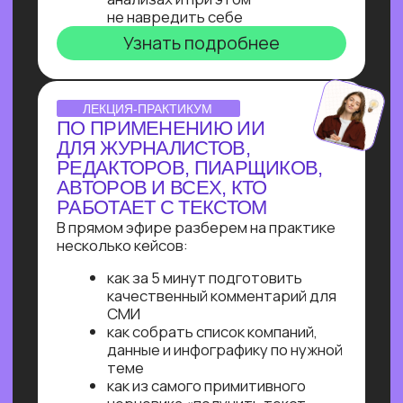
Узнайте, как освоить классическое
программирование и востребованные
методы разработки
в 2−4 раза быстрее
с помощью нейросетей и no-соde
инструментов!
Промпт-инжиниринг
Чат-боты
Вайб-кодинг
Чат-боты
— Узнайте, как с нуля начать
зарабатывать на чат-ботах и уже через
пару месяцев и выйти на 100 т.р.
за проект, создавая востребованные
решения для бизнеса