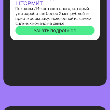
Нейросети 28
IT-профессии 16
Для детей 8
Естественный интеллект 1
Высшее образование 2
Узнайте, как освоить классическое
программирование и востребованные
методы разработки
в 2−4 раза быстрее
с помощью нейросетей и no-соde
инструментов!