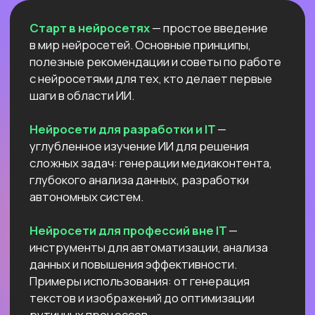
Естественный интеллект 1
Высшее образование 2
Узнайте, как освоить классическое
программирование и востребованные
методы разработки
в 2−4 раза быстрее
с помощью нейросетей и no-соde
инструментов!
Промпт-инжиниринг
Чат-боты
Вайб-кодинг
Промпт-инжиниринг
— это
взаимодействие с нейросетями, которое
превращает твои идеи в мощные ИИ-
решения: автоматизация рутину,