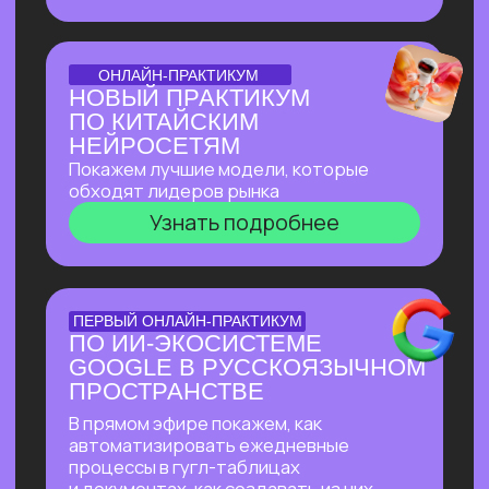
доступом
Узнать подробнее
БОЛЬШОЙ ПРАКТИКУМ
ИИ-ВСЕЛЕННАЯ 2026
Большой практикум, в котором
мы собрали лучшие на сегодня ИИ-
инструменты, методы их применения
и связки!
Узнать подробнее
БОЛЬШОЙ ПРАКТИКУМ
ГИГАЧАТ
В прямом эфире покажем всю мощь
самой удобной и широкой
по функционалу российской нейросети!
Будет много практики: сделаем ретушь
фотографий, создадим презентацию
с функционалом, у которого нет
аналогов даже в иностранных
нейросетях, соберем майндкарты для
учебы, создадим аудиоподкаст