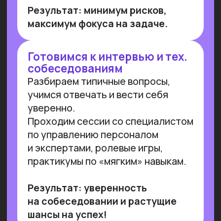
Работа с умом: каков потенциал
генеративного ИИ для роста
производительности в России
Потенциальная ежегодная экономия
от внедрения генеративного ИИ
(генИИ, GenAI) в российской экономике
может достичь 10,8 трлн рублей к 2030
году, при этом ни одна из профессий
не подлежит полной автоматизации
(максимальный уровень — 85%). GenAI
выступает не угрозой, а инструментом
трансформации рынка труда — при
условии его ответственного