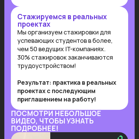
и управляемого внедрения. Для
устойчивой реализации преимуществ
от технологии необходимы инвестиции
в переобучение кадров и создание
этической нормативной базы. Такие
выводы содержатся в исследовании
сотрудников Университета
Иннополиса, Высшей школы
менеджмента СПбГУ, МГУ
им. Ломоносова и
онлайн-
университета Зерокодер.
Читать далее
ОБУЧАЕМ БИЗНЕС