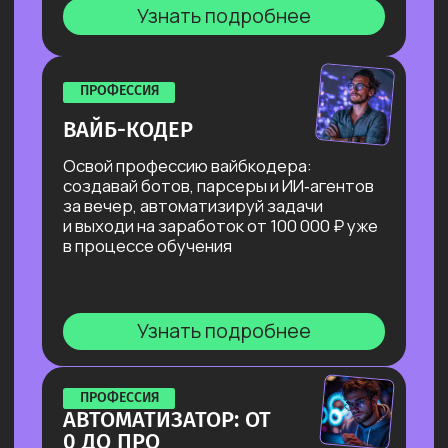
Собираешь портфолио
на реальных и учебных кейсах
и разбираешься в каналах поиска
заказов.
Результат: готовые материалы
и стратегия поиска.
Берем учебные заказы
Выполняем учебные заказы
от университета, которые можно
выполнить без давления,
с пошаговой обратной связью.
Результат: быстрые кейсы
и уверенность.
Работаем с куратором
практики
Подбираем подходящие первые
реальные заказы, усиливаем
отклики, тренируем навык