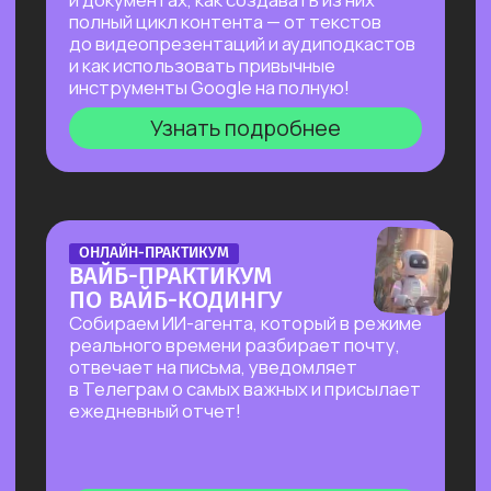
на основе текста и многое другое!
Узнать подробнее
БОЛЬШОЙ ПРАКТИКУМ
ПО СОЗДАНИЮ
ПРЕЗЕНТАЦИЙ С ИИ
Покажем лучшие на сегодняшний день
российские и зарубежные ИИ-
инструменты по созданию презентаций
и инфографики: без долгой верстки,
сложных программ и навыков в дизайне!
Узнать подробнее
БОЛЬШОЙ ПРАКТИКУМ
ПО ИИ-АГЕНТУ PERPLEXITY
COMPUTER
На реальных задачах покажем, на что
способен Perplexity Computer, и в чем
кардинальное отличие от привычного
взаимодействия с нейросетями!
Узнать подробнее