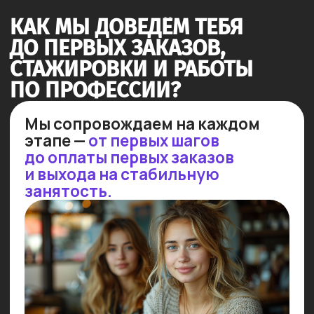
Результат: уверенность
на собеседовании и растущие
шансы на успех!
Стажируемся в реальных
проектах
Мы организуем стажировки для
успевающих студентов в более,
чем 50 ведущих IT-компаниях.
30% стажировок заканчиваются
трудоустройством!
Результат: практика в реальных
проектах с последующим
приглашением на работу!
ПОСМОТРИ НЕБОЛЬШОЕ
ВИДЕО, ЧТОБЫ УЗНАТЬ
ПОДРОБНЕЕ!