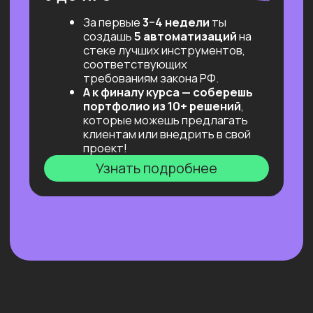
переговоров с заказчиком.
А еще — просто поддерживаем
и не даем слиться!)
Результат: первый заказ!
«Безопасная сделка»
Фиксируем объём работ и оплату,
решаем юридическую часть.
Результат: минимум рисков,
максимум фокуса на задаче.
Готовимся к интервью и тех.
собеседованиям
Разбираем типичные вопросы,
учимся отвечать и вести себя
уверенно.
Проходим сессии со специалистом
по управлению персоналом
и экспертами, ролевые игры,
практикумы по «мягким» навыкам.