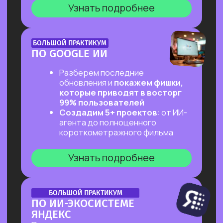
ОНЛАЙН-ПРАКТИКУМ
ПЕРВЫЙ ПРАКТИКУМ
ПО ВАЙБКОДИНГУ
НА CLAUDE CODE ДЛЯ ВСЕХ,
КТО «НЕ ТЕХНАРЬ»
Обещаем: за 2 часа переведем тебя
из точки «Это точно не для меня»
в точку «Я тоже могу вайб-кодить!»
Узнать подробнее
ОНЛАЙН-ПРАКТИКУМ
ПОДРАБОТКА НА ИИ
ДЛЯ КАЖДОГО
Разберем, на каких задачах можно
выстроить стабильную подработку
от 30 т.р. с помощью простых ИИ-
инструментов и все это:
✔ Без технического бэкграунда
✔ Без смены профессии и опыта
во фрилансе
✔ Даже если есть всего 2 часа в день