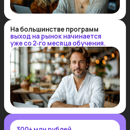
СТРАТЕГИЧЕСКАЯ
IT
-СЕССИЯ
Потерялся в многообразии профессий
и инструментов — приходи
на стратегическую сессию 1 на 1
с экспертом Университета и подбери
свое направление
Узнать подробнее