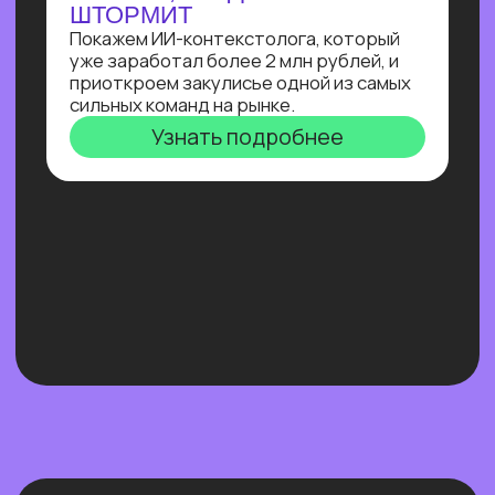
Нейросети 28
IT-профессии 16
Для детей 8
Естественный интеллект 1
Высшее образование 2
Узнайте, как освоить классическое
программирование и востребованные
методы разработки
в 2−4 раза быстрее
с помощью нейросетей и no-соde
инструментов!