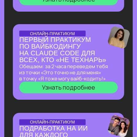
ОТКРЫТАЯ ЛЕКЦИЯ
ЛЕКЦИЯ, КОТОРАЯ
ПЕРЕВЕРНЕТ ВАШЕ
ПРЕДСТАВЛЕНИЕ
О ЗАРАБОТКЕ НА ИИ
Как делать на ИИ больше, чем
программисты
без программирования?
И перейти от «пробую
возможности ИИ» к «делаю на ИИ 500к+
и имею очередь из клиентов»
Узнать подробнее
ОТКРЫТЫЙ РАЗБОР С КЕЙСАМИ
OPENCLAW: КАК
СОЗДАТЬ СЕБЕ САМОГО
АВТОНОМНОГО
ПОМОЩНИКА ИЗ
ВОЗМОЖНЫХ НА СЕГОДНЯ?
Покажем в прямом эфире, на что
способен OpenClaw — ИИ-агент с 171
000+ звёзд на GitHub, который
не просто отвечает на запросы,