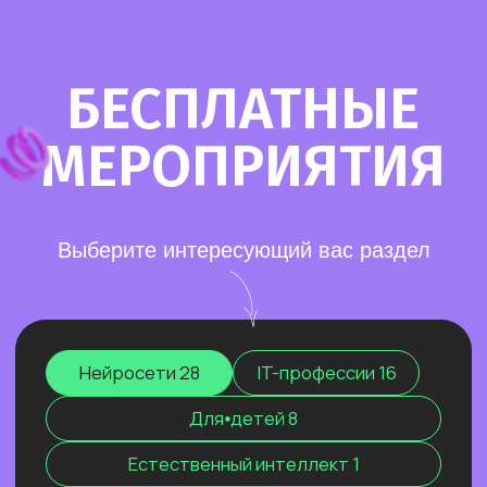
Старт в нейросетях
— простое введение
в мир нейросетей. Основные принципы,
полезные рекомендации и советы по работе
с нейросетями для тех, кто делает первые
шаги в области ИИ.
Нейросети для разработки и IT
—
углубленное изучение ИИ для решения
сложных задач: генерации медиаконтента,
глубокого анализа данных, разработки
автономных систем.
Нейросети для профессий вне IT
—
инструменты для автоматизации, анализа
данных и повышения эффективности.
Примеры использования: от генерация
текстов и изображений до оптимизации
рутинных процессов.
Старт в нейросетях
Нейросети для разработки и IT