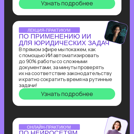
инженера: создаст
многофункционального ИИ-ассистента
для коммуникации с клиентом на сайте
и сокращения затрат на персонал.
Узнать подробнее
ОNLINE-ИНТЕНСИВ
СОЗДАЕМ ИИ-АССИСТЕНТА
ЗА 3 ДНЯ!
Ты создашь полноценного ИИ-
ассистента, интегрированного
в Telegram, на выбранную тобой тему
без единой строчки кода!
Узнать подробнее
ОТКРЫТАЯ ЛЕКЦИЯ
СВОЙ БИЗНЕС НА ИИ
Как делать от 1 000 000₽
на внедрении ИИ в бизнес. Получи
реальное видение рынка ИИ
от эксперта по нейросетям Зерокодер
Кирилла Пшинника!