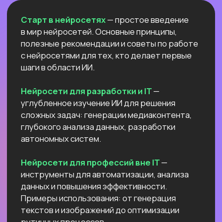
Естественный интеллект 1
Высшее образование 2
Узнайте, как освоить классическое
программирование и востребованные
методы разработки
в 2−4 раза быстрее
с помощью нейросетей и no-соde
инструментов!
Промпт-инжиниринг
Чат-боты
Вайб-кодинг
Промпт-инжиниринг
— это
взаимодействие с нейросетями, которое
превращает твои идеи в мощные ИИ-
решения: автоматизация рутину,