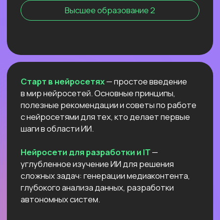
Нейросети для профессий вне IT
NEW
АНТИКРИЗИСНЫЙ ЭФИР
КАК ПОСТРОИТЬ ДОП.
ИСТОЧНИК
ДОХОДА И ПОДСТРАХОВАТЬСЯ
ПОКА РЫНОК ТРУДА
ЛИХОРАДИТ?
Расскажем все про дорогой фриланс
в 2026 и раскроем данные нашего
большого исследования!
Узнать подробнее
ОТКРЫТЫЙ УРОК
РОССИЙСКИЕ НЕЙРОСЕТИ:
ЛУЧШИЕ ОБНОВЛЕНИЯ
И НОВЫЕ ВОЗМОЖНОСТИ
Разберём
новые впечатляющие
возможности
отечественных ИИ.
Покажем,
как развернуть Яндекс ГПТ
прямо на своём