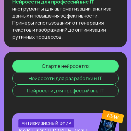
компьютере
и не переживать
о безопасности данных и плохом
интернете
Узнать подробнее
ОНЛАЙН-ПРАКТИКУМ
ПО СОЗДАНИЮ
ВИЗУАЛЬНОГО КОНТЕНТА С
ИИ
⚡ За один эфир соберем пакет
визуального контента с 0, без бюджета
и команды.
⚡ На практике разберём, как быстро
генерировать визуал под свои задачи с
помощью Перплексити и других
нейросетей.
Узнать подробнее
ОНЛАЙН-ПРАКТИКУМ
НОВЫЙ ПРАКТИКУМ
ПО КИТАЙСКИМ
НЕЙРОСЕТЯМ
Покажем лучшие модели, которые
обходят лидеров рынка