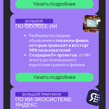
ОНЛАЙН-ПРАКТИКУМ
ПЕРВЫЙ ПРАКТИКУМ
ПО ВАЙБКОДИНГУ
НА CLAUDE CODE ДЛЯ
ВСЕХ, КТО «НЕ ТЕХНАРЬ»
Обещаем: за 2 часа переведем тебя
из точки «Это точно не для меня»
в точку «Я тоже могу вайб-кодить!»
Узнать подробнее
ОНЛАЙН-ПРАКТИКУМ
ПОДРАБОТКА НА ИИ
ДЛЯ КАЖДОГО
Разберем, на каких задачах можно
выстроить стабильную подработку
от 30 т.р. с помощью простых ИИ-
инструментов и все это:
✔ Без технического бэкграунда
✔ Без смены профессии и опыта
во фрилансе
✔ Даже если есть всего 2 часа в день