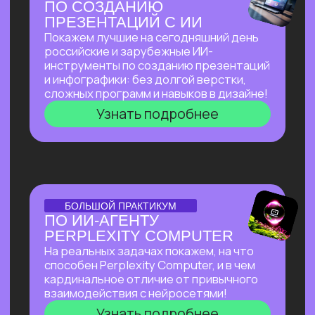
И БЮДЖЕТА, НАНЯВ
НА РАБОТУ ИИ?
Расскажем, как изменился подход
к запуску стартапов с ИИ, что нужно для
успеха, и поделимся успешным опытом
Зерокодера — как из идеи вырос
многомиллионный бизнес, и как нам
удавалось привлекать инвестиции
даже в самое турбулентное время
Узнать подробнее
ОТКРЫТЫЙ УРОК
ОТКРЫТЫЙ УРОК
ПО ВИЗУАЛЬНОЙ
АВТОМАТИЗАЦИИ НА N8N
Расскажем все
про сверхпопулярный
инструмент, бесплатно
и без каких-
либо проблем работающий в РФ.
Соберем видео-контент-завод
с помощью n8n и Veo 3, который
в режиме реального времени
создает
трендовые видео на основе
текстового описания.
Узнать подробнее