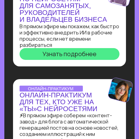
Узнать подробнее
ВЕБИНАР-ОБЗОР
ПРОФЕССИЯ ПРОМПТ-
ИНЖЕНЕР: КАК ХАЙП
ПРОШЛОГО ГОДА
ПРЕВРАТИЛСЯ В САМУЮ
ВОСТРЕБОВАННУЮ
СПЕЦИАЛИЗАЦИЮ В 2025?
Больше 2 лет наш карьерный центр
аккумулирует заказы и вакансии
по промпт-инжинирингу, и мы готовы
поделиться самыми свежими данными
Узнать подробнее
ОNLINE-ПРАКТИКУМ
ПО СОЗДАНИЮ ИИ-
АДМИНИСТРАТОРА
Собираем многофункционального ИИ-
администратора для салона красоты
за 60 минут!