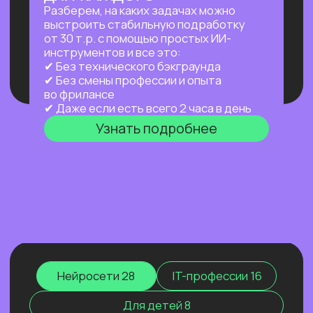
а работает за тебя в фоновом режиме
24/7 — пока ты спишь, едешь на работу
или путешествуешь.
Узнать подробнее
ПРАКТИКУМ
НОВЫЙ ПРАКТИКУМ
ПО OPENCLAW
Первый агент, который работает
на тебя постоянно: в фоне,
по расписанию, через любой
мессенджер. Ты занимаешься жизнью —
он занимается рутиной.
Узнать подробнее