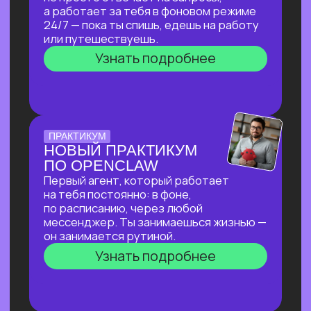
ПО СОЗДАНИЮ
ВИЗУАЛЬНОГО КОНТЕНТА
С ИИ-ИНСТРУМЕНТАМИ,
ДОСТУПНЫМИ В РФ
За 2 часа покажем, как создавать
трендовый видеоконтент уровня Veo‑3,
цифровых аватаров и визуал
для маркетплейсов в бесплатных
нейросетях, полностью доступных
в РФ!
Узнать подробнее
ОТКРЫТАЯ ЛЕКЦИЯ
ИИ ДЛЯ РУКОВОДИТЕЛЯ:
КАК ОСВОБОДИТЬ 10+
ЧАСОВ В НЕДЕЛЮ
И ПОВЫСИТЬ
ЭФФЕКТИВНОСТЬ
КОМАНДЫ?
И перейти от «Мне не хватает времени
разобраться с ИИ» к «Часть вопросов
и процессов закрывает ИИ»
Узнать подробнее