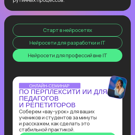
сокращение расходов, ускорение
бизнес-процессов в десятки раз
и прочее. Освоив эту востребованную
профессию сейчас, ты станешь
экспертом, способным создавать
интеллектуальные продукты, которые
меняют правила игры и приносят
реальную прибыль.
ОТКРЫТЫЙ УРОК
ЗАПУСК НЕЙРОСЕТИ
DEEPSEEK R1 ЛОКАЛЬНО
НА СВОЕМ КОМПЬЮТЕРЕ
Покажем, как развернуть модель
deepseek R1 прямо на своём
компьютере и не переживать
о безопасности данных, зависаниях
и плохом интернете
Узнать подробнее
ОNLINE-ПРАКТИКУМ
ПО СОЗДАНИЮ ИИ-
АССИСТЕНТА
В прямом эфире Кирилл Пшинник
сделает реальную задачу промпт-