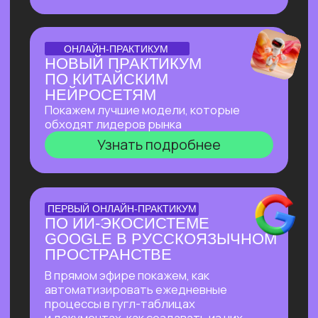
доступом
Узнать подробнее
БОЛЬШОЙ ПРАКТИКУМ
ИИ-ВСЕЛЕННАЯ 2026
Большой практикум, в котором
мы собрали лучшие на сегодня ИИ-
инструменты, методы их применения
и связки!
Узнать подробнее
БОЛЬШОЙ ПРАКТИКУМ
ГИГАЧАТ
В прямом эфире покажем всю мощь
самой удобной и широкой
по функционалу российской нейросети!
Будет много практики: сделаем ретушь
фотографий, создадим презентацию
с функционалом, у которого нет
аналогов даже в иностранных
нейросетях, соберем майндкарты для
учебы, создадим аудиоподкаст