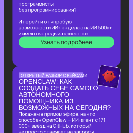
не навредить себе
Узнать подробнее
ЛЕКЦИЯ-ПРАКТИКУМ
ПО ПРИМЕНЕНИЮ ИИ
ДЛЯ ЖУРНАЛИСТОВ,
РЕДАКТОРОВ, ПИАРЩИКОВ,
АВТОРОВ И ВСЕХ, КТО
РАБОТАЕТ С ТЕКСТОМ
В прямом эфире разберем на практике
несколько кейсов:
как за 5 минут подготовить
качественный комментарий для
СМИ
как собрать список компаний,
данные и инфографику по нужной
теме
как из самого примитивного
черновика «получить текст
уровня хорошего медиа»
Узнать подробнее
БОЛЬШОЙ ПРАКТИКУМ