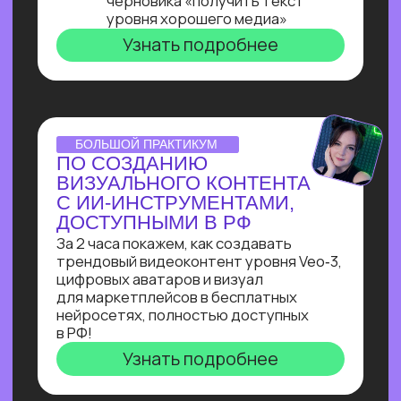
ОNLINE-ПРАКТИКУМ
ПО ЧАТ-БОТАМ
Узнай, как с нуля начать зарабатывать
на чат-ботах и уже через пару месяцев
и выйти на 100 т.р. за проект, создавая
востребованные решения для бизнеса
Узнать подробнее
ОNLINE-ПРАКТИКУМ
КАК СОБРАТЬ
ИНТЕРНЕТ МАГАЗИН
В БОТЕ ЗА 40 МИН.
С ПОМОЩЬЮ ИИ
В прямом эфире технический директор
Зерокодер за 40 минут соберет ИИ-
бота для заказов цветов без кода и
расскажет, сколько за это платят!
Узнать подробнее
ОНЛАЙН-ИНТЕНСИВ
СОЗДАЙ БОТА-