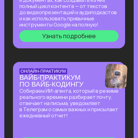
на основе текста и многое другое!
Узнать подробнее
БОЛЬШОЙ ПРАКТИКУМ
ПО СОЗДАНИЮ
ПРЕЗЕНТАЦИЙ С ИИ
Покажем лучшие на сегодняшний день
российские и зарубежные ИИ-
инструменты по созданию презентаций
и инфографики: без долгой верстки,
сложных программ и навыков в дизайне!
Узнать подробнее
БОЛЬШОЙ ПРАКТИКУМ
ПО ИИ-АГЕНТУ
PERPLEXITY COMPUTER
На реальных задачах покажем, на что
способен Perplexity Computer, и в чем
кардинальное отличие от привычного
взаимодействия с нейросетями!
Узнать подробнее