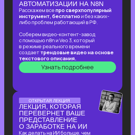
ОНЛАЙН-ПРАКТИКУМ
ОНЛАЙН-ПРАКТИКУМ
ДЛЯ ТЕХ, КТО УЖЕ НА
«ТЫ»С НЕЙРОСЕТЯМИ
⚡
В прямом эфире соберем «контент-
завод» для блога с автоматической
генерацией постов на основе новостей,
созданием иллюстраций к ним
и автопостингом!
⚡Никакой «базы» и «основ» —
приходи за действительно мощной
экспертизой в ИИ и узнай, что взять
от нейросетей уверенным
пользователям!
Узнать подробнее
ОТКРЫТЫЙ УРОК
ОТКРЫТЫЙ УРОК
ПО ИСПОЛЬЗОВАНИЮ
НЕЙРОСЕТЕЙ ДЛЯ
ЗДОРОВЬЯ
Расскажем как:
Разбираться в своём здоровье
c помощью ИИ
Экономить на врачах и ненужных
анализах и при этом