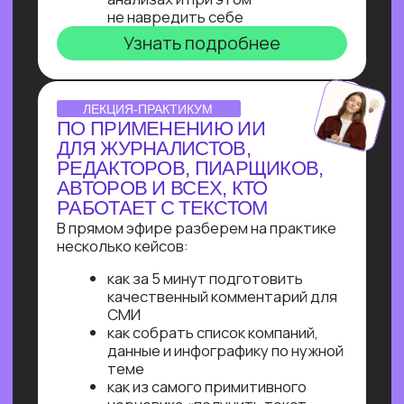
Узнайте, как освоить классическое
программирование и востребованные
методы разработки
в 2−4 раза быстрее
с помощью нейросетей и no-соde
инструментов!
Промпт-инжиниринг
Чат-боты
Вайб-кодинг
Чат-боты
— Узнайте, как с нуля начать
зарабатывать на чат-ботах и уже через
пару месяцев и выйти на 100 т.р.
за проект, создавая востребованные
решения для бизнеса