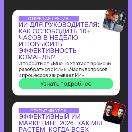
НУТРИЦИОЛОГА
В ТЕЛЕГРАМ ЗА 3 ДНЯ
С НУЛЯ!
Всего за три урока ты выполнишь
реальный заказ с биржи: соберёшь
полноценного бота-нутрициолога
с ИИI-ассистентом
на Salebot и поймешь, можешь ли
ты зарабатывать на разработке чат-
ботов от 100 т.р.
Узнать подробнее
ПРАКТИКУМ
ПО ЧАТ-БОТАМ:КАК
НАЧАТЬ ЗАРАБАТЫВАТЬ
НА БОТАХ В ЭПОХУ
БЛОКИРОВОК
И НЕЙРОСЕТЕЙ
В прямом эфире технический директор
Зерокодера Евгения Заяц подробно
разберет процесс выполнения заказа:
от получения ТЗ
до сборки. И поделится, как новичку
создавать востребованные решения
для бизнеса, за которые готовы
платить от 100 000 рублей!
Узнать подробнее