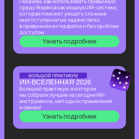
Узнать подробнее
Нейросети 28
IT-профессии 16
Для детей 8
Естественный интеллект 1
Высшее образование 2
Старт в нейросетях
— простое введение
в мир нейросетей. Основные принципы,
полезные рекомендации и советы по работе
с нейросетями для тех, кто делает первые
шаги в области ИИ.