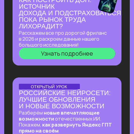
Узнать подробнее
ПЕРВЫЙ ОНЛАЙН-ПРАКТИКУМ
ПО ИИ-ЭКОСИСТЕМЕ
GOOGLE В РУССКОЯЗЫЧНОМ
ПРОСТРАНСТВЕ
В прямом эфире покажем, как
автоматизировать ежедневные
процессы в гугл-таблицах
и документах, как создавать из них
полный цикл контента — от текстов
до видеопрезентаций и аудиподкастов
и как использовать привычные
инструменты Google на полную!
Узнать подробнее
ОНЛАЙН-ПРАКТИКУМ
ВАЙБ-ПРАКТИКУМ
ПО ВАЙБ-КОДИНГУ
Собираем ИИ-агента, который в режиме
реального времени разбирает почту,
отвечает на письма, уведомляет
в Телеграм о самых важных и присылает