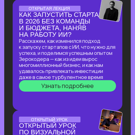
ЛЕКЦИЯ-ПРАКТИКУМ
ПО ПРИМЕНЕНИЮ ИИ
ДЛЯ ЮРИДИЧЕСКИХ ЗАДАЧ
В прямом эфире мы покажем, как
с помощью ИИ автоматизировать
до 90% работы со сложными
документами, за минуты проверять
их на соответствие законодательству
и кратно сократить время на рутинные
задачи!
Узнать подробнее
ОНЛАЙН-ПРАКТИКУМ
ПО НЕЙРОСЕТЯМ
ДЛЯ САМОЗАНЯТЫХ,
РУКОВОДИТЕЛЕЙ
И ВЛАДЕЛЬЦЕВ БИЗНЕСА
В прямом эфире мы покажем, как быстро
и эффективно внедрить ИИ в рабочие
процессы, если нет времени
разбираться
Узнать подробнее