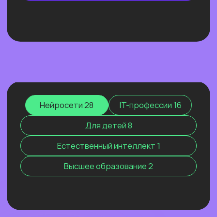
ОТКРЫТЫЙ УРОК
ЭФФЕКТИВНЫЙ ИИ-
МАРКЕТИНГ 2026. КАК МЫ
РАСТЁМ, КОГДА ВСЕХ
ШТОРМИТ
Покажем ИИ-контекстолога, который
уже заработал более 2 млн рублей, и
приоткроем закулисье одной из самых
сильных команд на рынке.
Узнать подробнее
Нейросети 28
IT-профессии 16
Для детей 8