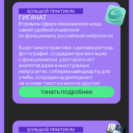
Нейросети для разработки и IT
—
углубленное изучение ИИ для решения
сложных задач: генерации медиаконтента,
глубокого анализа данных, разработки
автономных систем.
Нейросети для профессий вне IT
—
инструменты для автоматизации, анализа
данных и повышения эффективности. Примеры
использования: от генерация текстов
и изображений до оптимизации рутинных
процессов.
Старт в нейросетях
Нейросети для разработки и IT
Нейросети для профессий вне IT
ОТКРЫТАЯ ЛЕКЦИЯ
КАК ЗАПУСТИТЬ СТАРТАП
В 2026 БЕЗ КОМАНДЫ