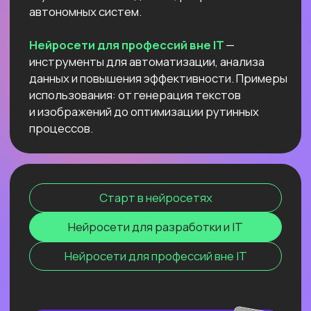
данных и повышения эффективности.
Примеры использования: от генерация
текстов и изображений до оптимизации
рутинных процессов.
Старт в нейросетях
Нейросети для разработки и IT
Нейросети для профессий вне IT
ОНЛАЙН-СЕМИНАР
ПО ПЕРПЛЕКСИТИ ИИ ДЛЯ
ПЕДАГОГОВ
И РЕПЕТИТОРОВ
Соберем «вау-урок» для ваших
учеников и студентов за минуты
и расскажем, как сделать это
стабильной практикой.
Узнать подробнее