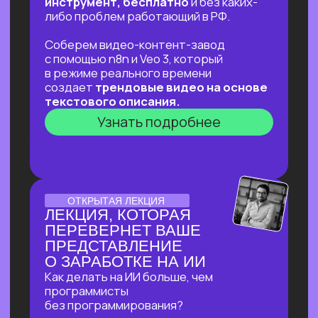
ДЛЯ ТЕХ, КТО УЖЕ НА
«ТЫ»С НЕЙРОСЕТЯМИ
⚡
В прямом эфире соберем «контент-
завод» для блога с автоматической
генерацией постов на основе новостей,
созданием иллюстраций к ним
и автопостингом!
⚡Никакой «базы» и «основ» —
приходи за действительно мощной
экспертизой в ИИ и узнай, что взять
от нейросетей уверенным
пользователям!
Узнать подробнее
ОТКРЫТЫЙ УРОК
ОТКРЫТЫЙ УРОК
ПО ИСПОЛЬЗОВАНИЮ
НЕЙРОСЕТЕЙ ДЛЯ
ЗДОРОВЬЯ
Расскажем как:
Разбираться в своём здоровье
c помощью ИИ
Экономить на врачах и ненужных
анализах и при этом
не навредить себе
Узнать подробнее