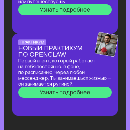
ДОСТУПНЫМИ В РФ
За 2 часа покажем, как создавать
трендовый видеоконтент уровня Veo‑3,
цифровых аватаров и визуал
для маркетплейсов в бесплатных
нейросетях, полностью доступных
в РФ!
Узнать подробнее
ОТКРЫТАЯ ЛЕКЦИЯ
ИИ ДЛЯ РУКОВОДИТЕЛЯ:
КАК ОСВОБОДИТЬ 10+
ЧАСОВ В НЕДЕЛЮ
И ПОВЫСИТЬ
ЭФФЕКТИВНОСТЬ
КОМАНДЫ?
И перейти от «Мне не хватает времени
разобраться с ИИ» к «Часть вопросов
и процессов закрывает ИИ»
Узнать подробнее
ОТКРЫТЫЙ УРОК
ЭФФЕКТИВНЫЙ ИИ-