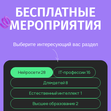
Старт в нейросетях
— простое введение
в мир нейросетей. Основные принципы,
полезные рекомендации и советы по работе
с нейросетями для тех, кто делает первые
шаги в области ИИ.
Нейросети для разработки и IT
—
углубленное изучение ИИ для решения
сложных задач: генерации медиаконтента,
глубокого анализа данных, разработки
автономных систем.
Нейросети для профессий вне IT
—
инструменты для автоматизации, анализа
данных и повышения эффективности.
Примеры использования: от генерация
текстов и изображений до оптимизации
рутинных процессов.
Старт в нейросетях
Нейросети для разработки и IT
Нейросети для профессий вне IT