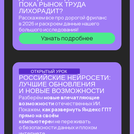
ПЕРВЫЙ ОНЛАЙН-ПРАКТИКУМ
ПО ИИ-ЭКОСИСТЕМЕ
GOOGLE В РУССКОЯЗЫЧНОМ
ПРОСТРАНСТВЕ
В прямом эфире покажем, как
автоматизировать ежедневные
процессы в гугл-таблицах
и документах, как создавать из них
полный цикл контента — от текстов
до видеопрезентаций и аудиподкастов
и как использовать привычные
инструменты Google на полную!
Узнать подробнее
ОНЛАЙН-ПРАКТИКУМ
ВАЙБ-ПРАКТИКУМ
ПО ВАЙБ-КОДИНГУ
Собираем ИИ-агента, который в режиме
реального времени разбирает почту,
отвечает на письма, уведомляет
в Телеграм о самых важных и присылает
ежедневный отчет!