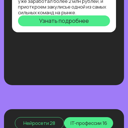
Нейросети 28
IT-профессии 16
Для детей 8
Естественный интеллект 1
Высшее образование 2
Узнайте, как освоить классическое
программирование и востребованные
методы разработки
в 2−4 раза быстрее
с помощью нейросетей и no-соde
инструментов!