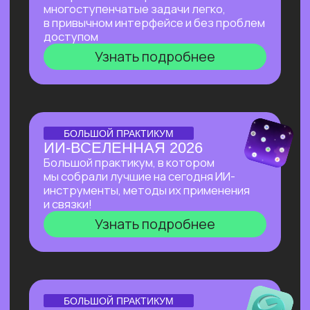
Нейросети 28
IT-профессии 16
Для детей 8
Естественный интеллект 1
Высшее образование 2
Старт в нейросетях
— простое введение
в мир нейросетей. Основные принципы,
полезные рекомендации и советы по работе
с нейросетями для тех, кто делает первые
шаги в области ИИ.
Нейросети для разработки и IT
—
углубленное изучение ИИ для решения