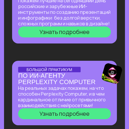
к запуску стартапов с ИИ, что нужно для
успеха, и поделимся успешным опытом
Зерокодера — как из идеи вырос
многомиллионный бизнес, и как нам
удавалось привлекать инвестиции
даже в самое турбулентное время
Узнать подробнее
ОТКРЫТЫЙ УРОК
ОТКРЫТЫЙ УРОК
ПО ВИЗУАЛЬНОЙ
АВТОМАТИЗАЦИИ НА N8N
Расскажем все
про сверхпопулярный
инструмент, бесплатно
и без каких-
либо проблем работающий в РФ.
Соберем видео-контент-завод
с помощью n8n и Veo 3, который
в режиме реального времени
создает
трендовые видео на основе
текстового описания.
Узнать подробнее