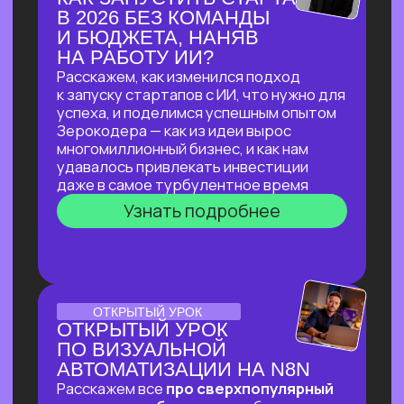
ДЛЯ ЮРИДИЧЕСКИХ ЗАДАЧ
В прямом эфире мы покажем, как
с помощью ИИ автоматизировать
до 90% работы со сложными
документами, за минуты проверять
их на соответствие законодательству
и кратно сократить время на рутинные
задачи!
Узнать подробнее
ОНЛАЙН-ПРАКТИКУМ
ПО НЕЙРОСЕТЯМ
ДЛЯ САМОЗАНЯТЫХ,
РУКОВОДИТЕЛЕЙ
И ВЛАДЕЛЬЦЕВ БИЗНЕСА
В прямом эфире мы покажем, как быстро
и эффективно внедрить ИИ в рабочие
процессы, если нет времени
разбираться
Узнать подробнее
ОНЛАЙН-ПРАКТИКУМ
ОНЛАЙН-ПРАКТИКУМ