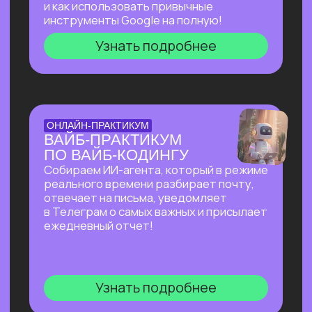
БОЛЬШОЙ ПРАКТИКУМ
ПО СОЗДАНИЮ
ПРЕЗЕНТАЦИЙ С ИИ
Покажем лучшие на сегодняшний день
российские и зарубежные ИИ-
инструменты по созданию презентаций
и инфографики: без долгой верстки,
сложных программ и навыков в дизайне!
Узнать подробнее
БОЛЬШОЙ ПРАКТИКУМ
ПО ИИ-АГЕНТУ
PERPLEXITY COMPUTER
На реальных задачах покажем, на что
способен Perplexity Computer, и в чем
кардинальное отличие от привычного
взаимодействия с нейросетями!
Узнать подробнее