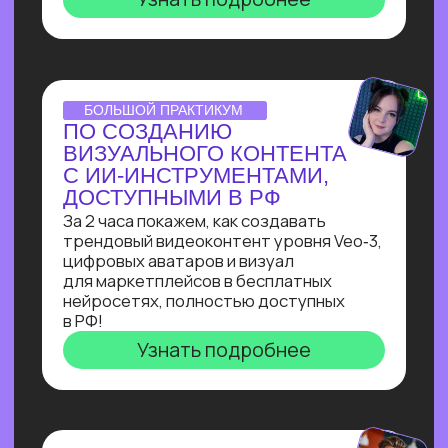
Узнай, как с нуля начать зарабатывать
на чат-ботах и уже через пару месяцев
и выйти на 100 т.р. за проект, создавая
востребованные решения для бизнеса
Узнать подробнее
ОNLINE-ПРАКТИКУМ
КАК СОБРАТЬ
ИНТЕРНЕТ МАГАЗИН
В БОТЕ ЗА 40 МИН.
С ПОМОЩЬЮ ИИ
В прямом эфире технический директор
Зерокодер за 40 минут соберет ИИ-
бота для заказов цветов без кода и
расскажет, сколько за это платят!
Узнать подробнее
ОНЛАЙН-ИНТЕНСИВ
СОЗДАЙ БОТА-
НУТРИЦИОЛОГА
В ТЕЛЕГРАМ ЗА 3 ДНЯ
С НУЛЯ!