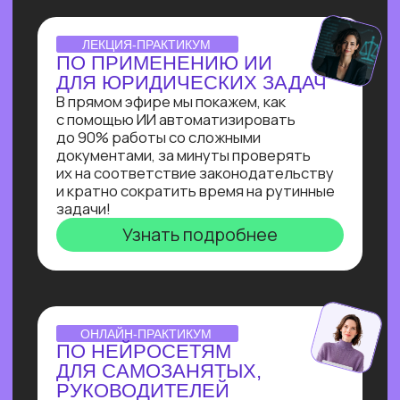
для коммуникации с клиентом на сайте
и сокращения затрат на персонал.
Узнать подробнее
ОNLINE-ИНТЕНСИВ
СОЗДАЕМ ИИ-АССИСТЕНТА
ЗА 3 ДНЯ!
Ты создашь полноценного ИИ-
ассистента, интегрированного
в Telegram, на выбранную тобой тему
без единой строчки кода!
Узнать подробнее
ОТКРЫТАЯ ЛЕКЦИЯ
СВОЙ БИЗНЕС НА ИИ
Как делать от 1 000 000₽
на внедрении ИИ в бизнес. Получи
реальное видение рынка ИИ
от эксперта по нейросетям Зерокодер
Кирилла Пшинника!
Узнать подробнее