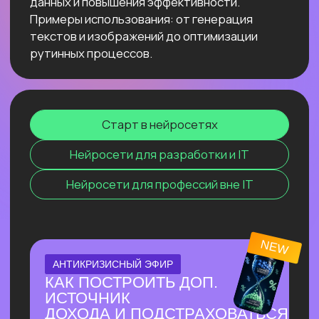
Узнать подробнее
ОНЛАЙН-ПРАКТИКУМ
ПО СОЗДАНИЮ
ВИЗУАЛЬНОГО КОНТЕНТА С
ИИ
⚡ За один эфир соберем пакет
визуального контента с 0, без бюджета
и команды.
⚡ На практике разберём, как быстро
генерировать визуал под свои задачи с
помощью Перплексити и других
нейросетей.
Узнать подробнее
ОНЛАЙН-ПРАКТИКУМ
НОВЫЙ ПРАКТИКУМ
ПО КИТАЙСКИМ
НЕЙРОСЕТЯМ
Покажем лучшие модели, которые
обходят лидеров рынка
Узнать подробнее