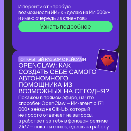
ЛЕКЦИЯ-ПРАКТИКУМ
ПО ПРИМЕНЕНИЮ ИИ
ДЛЯ ЖУРНАЛИСТОВ,
РЕДАКТОРОВ, ПИАРЩИКОВ,
АВТОРОВ И ВСЕХ, КТО
РАБОТАЕТ С ТЕКСТОМ
В прямом эфире разберем на практике
несколько кейсов:
как за 5 минут подготовить
качественный комментарий для
СМИ
как собрать список компаний,
данные и инфографику по нужной
теме
как из самого примитивного
черновика «получить текст
уровня хорошего медиа»
Узнать подробнее
БОЛЬШОЙ ПРАКТИКУМ
ПО СОЗДАНИЮ
ВИЗУАЛЬНОГО КОНТЕНТА
С ИИ-ИНСТРУМЕНТАМИ,