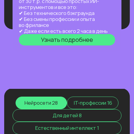
или путешествуешь.
Узнать подробнее
ПРАКТИКУМ
НОВЫЙ ПРАКТИКУМ
ПО OPENCLAW
Первый агент, который работает
на тебя постоянно: в фоне,
по расписанию, через любой
мессенджер. Ты занимаешься жизнью —
он занимается рутиной.
Узнать подробнее
Нейросети 28
IT-профессии 16