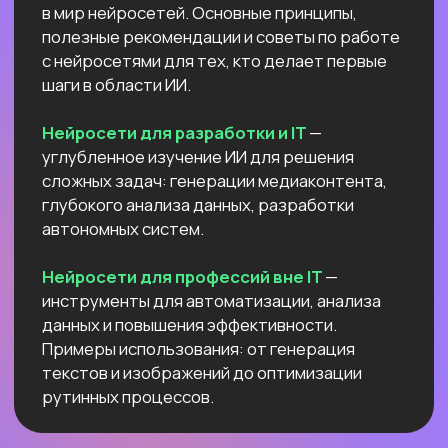
Высшее образование 2
Узнайте, как освоить классическое
программирование и востребованные
методы разработки
в 2−4 раза быстрее
с помощью нейросетей и no-соde
инструментов!
Промпт-инжиниринг
Чат-боты
Вайб-кодинг
Промпт-инжиниринг
— это
взаимодействие с нейросетями, которое
превращает твои идеи в мощные ИИ-
решения: автоматизация рутину,
сокращение расходов, ускорение
бизнес-процессов в десятки раз