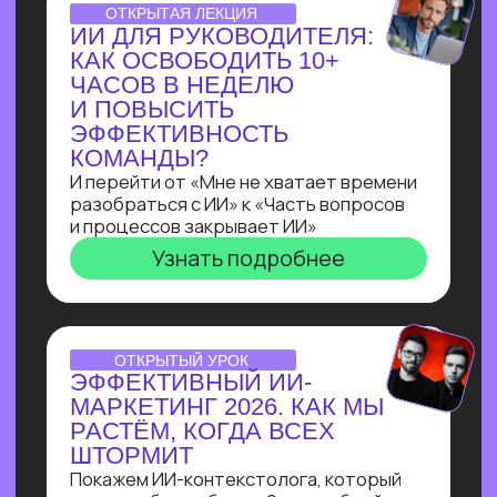
Всего за три урока ты выполнишь
реальный заказ с биржи: соберёшь
полноценного бота-нутрициолога
с ИИI-ассистентом
на Salebot и поймешь, можешь ли
ты зарабатывать на разработке чат-
ботов от 100 т.р.
Узнать подробнее
ПРАКТИКУМ
ПО ЧАТ-БОТАМ:КАК
НАЧАТЬ ЗАРАБАТЫВАТЬ
НА БОТАХ В ЭПОХУ
БЛОКИРОВОК
И НЕЙРОСЕТЕЙ
В прямом эфире технический директор
Зерокодера Евгения Заяц подробно
разберет процесс выполнения заказа:
от получения ТЗ
до сборки. И поделится, как новичку
создавать востребованные решения
для бизнеса, за которые готовы
платить от 100 000 рублей!
Узнать подробнее