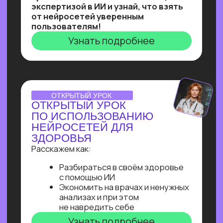
на них даже без опыта работы!
Узнать подробнее
Нейросети 28
IT-профессии 16
Для детей 8
Естественный интеллект 1
Высшее образование 2