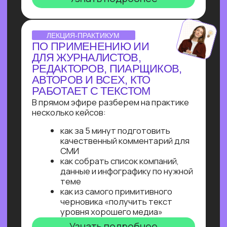
Узнайте, как освоить классическое
программирование и востребованные
методы разработки
в 2−4 раза быстрее
с помощью нейросетей и no-соde
инструментов!
Промпт-инжиниринг
Чат-боты
Вайб-кодинг
Чат-боты
— Узнайте, как с нуля начать
зарабатывать на чат-ботах и уже через
пару месяцев и выйти на 100 т.р.
за проект, создавая востребованные
решения для бизнеса
ОNLINE-ПРАКТИКУМ
ПО ЧАТ-БОТАМ