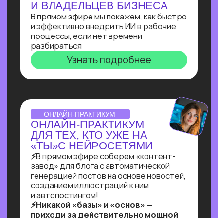
ВЕБИНАР-ОБЗОР
ПРОФЕССИЯ ПРОМПТ-
ИНЖЕНЕР: КАК ХАЙП
ПРОШЛОГО ГОДА
ПРЕВРАТИЛСЯ В САМУЮ
ВОСТРЕБОВАННУЮ
СПЕЦИАЛИЗАЦИЮ В 2025?
Больше 2 лет наш карьерный центр
аккумулирует заказы и вакансии
по промпт-инжинирингу, и мы готовы
поделиться самыми свежими данными
Узнать подробнее
ОNLINE-ПРАКТИКУМ
ПО СОЗДАНИЮ ИИ-
АДМИНИСТРАТОРА
Собираем многофункционального ИИ-
администратора для салона красоты
за 60 минут!
Ты увидишь, как и с помощью чего
реализовывать такие решения,
и узнаешь, как найти 10+ заказчиков