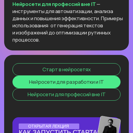
текстов и изображений до оптимизации
рутинных процессов.
Старт в нейросетях
Нейросети для разработки и IT
Нейросети для профессий вне IT
ОНЛАЙН-СЕМИНАР
ПО ПЕРПЛЕКСИТИ ИИ ДЛЯ
ПЕДАГОГОВ
И РЕПЕТИТОРОВ
Соберем «вау-урок» для ваших
учеников и студентов за минуты
и расскажем, как сделать это
стабильной практикой.
Узнать подробнее
ЛЕКЦИЯ-ПРАКТИКУМ
ПО ПРИМЕНЕНИЮ ИИ