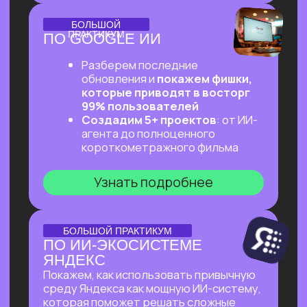
ОНЛАЙН-ПРАКТИКУМ
ПЕРВЫЙ ПРАКТИКУМ
ПО ВАЙБКОДИНГУ
НА CLAUDE CODE ДЛЯ
ВСЕХ, КТО «НЕ ТЕХНАРЬ»
Обещаем: за 2 часа переведем тебя
из точки «Это точно не для меня»
в точку «Я тоже могу вайб-кодить!»
Узнать подробнее
ОНЛАЙН-ПРАКТИКУМ
ПОДРАБОТКА НА ИИ
ДЛЯ КАЖДОГО
Разберем, на каких задачах можно
выстроить стабильную подработку
от 30 т.р. с помощью простых ИИ-
инструментов и все это:
✔ Без технического бэкграунда
✔ Без смены профессии и опыта
во фрилансе
✔ Даже если есть всего 2 часа в день
Узнать подробнее