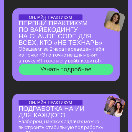
ОТКРЫТАЯ ЛЕКЦИЯ
ЛЕКЦИЯ, КОТОРАЯ
ПЕРЕВЕРНЕТ ВАШЕ
ПРЕДСТАВЛЕНИЕ
О ЗАРАБОТКЕ НА ИИ
Как делать на ИИ больше, чем
программисты
без программирования?
И перейти от «пробую
возможности ИИ» к «делаю на ИИ 500к+
и имею очередь из клиентов»
Узнать подробнее
ОТКРЫТЫЙ РАЗБОР С КЕЙСАМИ
OPENCLAW: КАК
СОЗДАТЬ СЕБЕ САМОГО
АВТОНОМНОГО
ПОМОЩНИКА ИЗ
ВОЗМОЖНЫХ НА СЕГОДНЯ?
Покажем в прямом эфире, на что
способен OpenClaw — ИИ-агент с 171
000+ звёзд на GitHub, который
не просто отвечает на запросы,
а работает за тебя в фоновом режиме
24/7 — пока ты спишь, едешь на работу