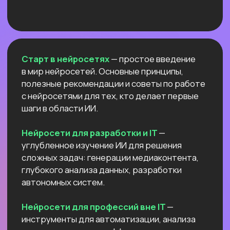
NEW
АНТИКРИЗИСНЫЙ ЭФИР
КАК ПОСТРОИТЬ ДОП.
ИСТОЧНИК
ДОХОДА И ПОДСТРАХОВАТЬСЯ
ПОКА РЫНОК ТРУДА
ЛИХОРАДИТ?
Расскажем все про дорогой фриланс
в 2026 и раскроем данные нашего
большого исследования!
Узнать подробнее
ОТКРЫТЫЙ УРОК
РОССИЙСКИЕ НЕЙРОСЕТИ:
ЛУЧШИЕ ОБНОВЛЕНИЯ
И НОВЫЕ ВОЗМОЖНОСТИ
Разберём
новые впечатляющие
возможности
отечественных ИИ.
Покажем,
как развернуть Яндекс ГПТ
прямо на своём
компьютере
и не переживать
о безопасности данных и плохом
интернете