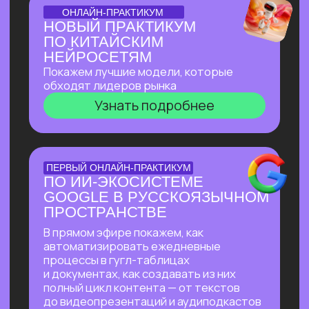
БОЛЬШОЙ ПРАКТИКУМ
ИИ-ВСЕЛЕННАЯ 2026
Большой практикум, в котором
мы собрали лучшие на сегодня ИИ-
инструменты, методы их применения
и связки!
Узнать подробнее
БОЛЬШОЙ ПРАКТИКУМ
ГИГАЧАТ
В прямом эфире покажем всю мощь
самой удобной и широкой
по функционалу российской нейросети!
Будет много практики: сделаем ретушь
фотографий, создадим презентацию
с функционалом, у которого нет
аналогов даже в иностранных
нейросетях, соберем майндкарты для
учебы, создадим аудиоподкаст
на основе текста и многое другое!
Узнать подробнее