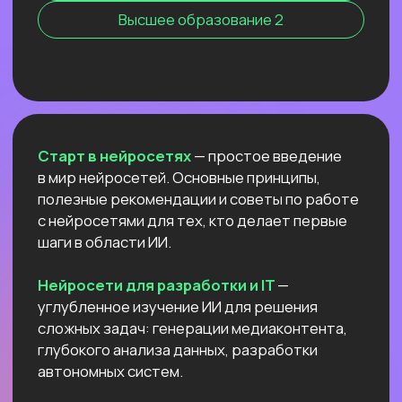
Для детей 8
Естественный интеллект 1
Высшее образование 2
Старт в нейросетях
— простое введение
в мир нейросетей. Основные принципы,
полезные рекомендации и советы по работе
с нейросетями для тех, кто делает первые
шаги в области ИИ.
Нейросети для разработки и IT
—
углубленное изучение ИИ для решения
сложных задач: генерации медиаконтента,
глубокого анализа данных, разработки
автономных систем.
Нейросети для профессий вне IT
—
инструменты для автоматизации, анализа
данных и повышения эффективности.
Примеры использования: от генерация