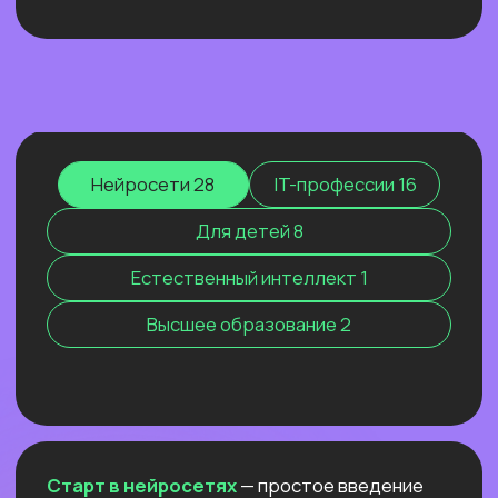
МАРКЕТИНГ 2026. КАК МЫ
РАСТЁМ, КОГДА ВСЕХ
ШТОРМИТ
Покажем ИИ-контекстолога, который
уже заработал более 2 млн рублей, и
приоткроем закулисье одной из самых
сильных команд на рынке.
Узнать подробнее
Нейросети 28
IT-профессии 16
Для детей 8
Естественный интеллект 1