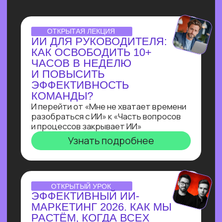
НУТРИЦИОЛОГА
В ТЕЛЕГРАМ ЗА 3 ДНЯ
С НУЛЯ!
Всего за три урока ты выполнишь
реальный заказ с биржи: соберёшь
полноценного бота-нутрициолога
с ИИI-ассистентом
на Salebot и поймешь, можешь ли
ты зарабатывать на разработке чат-
ботов от 100 т.р.
Узнать подробнее
ПРАКТИКУМ
ПО ЧАТ-БОТАМ:КАК
НАЧАТЬ ЗАРАБАТЫВАТЬ
НА БОТАХ В ЭПОХУ
БЛОКИРОВОК
И НЕЙРОСЕТЕЙ
В прямом эфире технический директор
Зерокодера Евгения Заяц подробно
разберет процесс выполнения заказа:
от получения ТЗ
до сборки. И поделится, как новичку
создавать востребованные решения
для бизнеса, за которые готовы
платить от 100 000 рублей!
Узнать подробнее