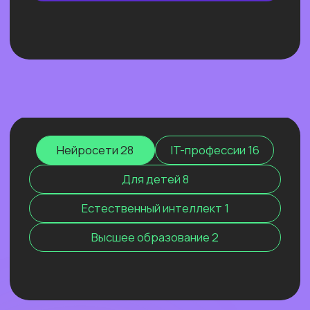
ОТКРЫТЫЙ УРОК
ЭФФЕКТИВНЫЙ ИИ-
МАРКЕТИНГ 2026. КАК МЫ
РАСТЁМ, КОГДА ВСЕХ
ШТОРМИТ
Покажем ИИ-контекстолога, который
уже заработал более 2 млн рублей, и
приоткроем закулисье одной из самых
сильных команд на рынке.
Узнать подробнее
Нейросети 28
IT-профессии 16
Для детей 8