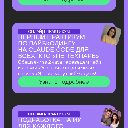
ОТКРЫТАЯ ЛЕКЦИЯ
ЛЕКЦИЯ, КОТОРАЯ
ПЕРЕВЕРНЕТ ВАШЕ
ПРЕДСТАВЛЕНИЕ
О ЗАРАБОТКЕ НА ИИ
Как делать на ИИ больше, чем
программисты
без программирования?
И перейти от «пробую
возможности ИИ» к «делаю на ИИ 500к+
и имею очередь из клиентов»
Узнать подробнее
ОТКРЫТЫЙ РАЗБОР С КЕЙСАМИ
OPENCLAW: КАК
СОЗДАТЬ СЕБЕ САМОГО
АВТОНОМНОГО
ПОМОЩНИКА ИЗ
ВОЗМОЖНЫХ НА СЕГОДНЯ?
Покажем в прямом эфире, на что
способен OpenClaw — ИИ-агент с 171
000+ звёзд на GitHub, который
не просто отвечает на запросы,