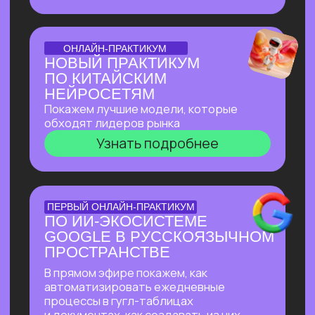
доступом
Узнать подробнее
БОЛЬШОЙ ПРАКТИКУМ
ИИ-ВСЕЛЕННАЯ 2026
Большой практикум, в котором
мы собрали лучшие на сегодня ИИ-
инструменты, методы их применения
и связки!
Узнать подробнее
БОЛЬШОЙ ПРАКТИКУМ
ГИГАЧАТ
В прямом эфире покажем всю мощь
самой удобной и широкой
по функционалу российской нейросети!
Будет много практики: сделаем ретушь
фотографий, создадим презентацию
с функционалом, у которого нет
аналогов даже в иностранных
нейросетях, соберем майндкарты для
учебы, создадим аудиоподкаст