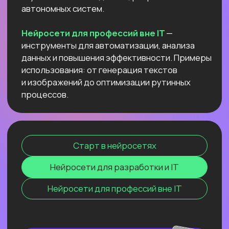
данных и повышения эффективности.
Примеры использования: от генерация
текстов и изображений до оптимизации
рутинных процессов.
Старт в нейросетях
Нейросети для разработки и IT
Нейросети для профессий вне IT
ОНЛАЙН-СЕМИНАР
ПО ПЕРПЛЕКСИТИ ИИ ДЛЯ
ПЕДАГОГОВ
И РЕПЕТИТОРОВ
Соберем «вау-урок» для ваших
учеников и студентов за минуты
и расскажем, как сделать это
стабильной практикой.
Узнать подробнее