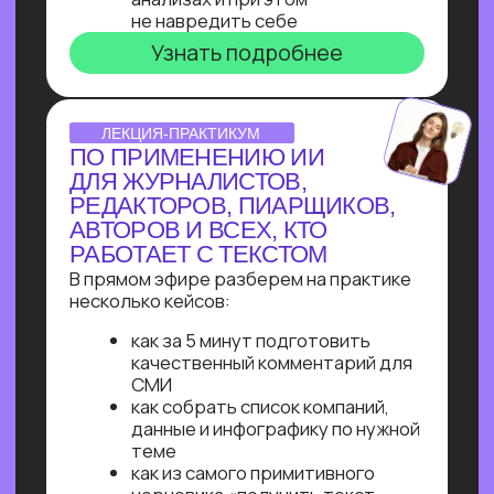
Узнайте, как освоить классическое
программирование и востребованные
методы разработки
в 2−4 раза быстрее
с помощью нейросетей и no-соde
инструментов!
Промпт-инжиниринг
Чат-боты
Вайб-кодинг
Чат-боты
— Узнайте, как с нуля начать
зарабатывать на чат-ботах и уже через
пару месяцев и выйти на 100 т.р.
за проект, создавая востребованные
решения для бизнеса