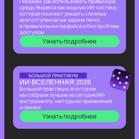
Узнать подробнее
Нейросети 28
IT-профессии 16
Для детей 8
Естественный интеллект 1
Высшее образование 2
Старт в нейросетях
— простое введение
в мир нейросетей. Основные принципы,
полезные рекомендации и советы по работе
с нейросетями для тех, кто делает первые
шаги в области ИИ.