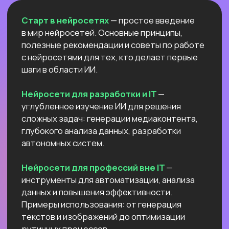
Естественный интеллект 1
Высшее образование 2
Узнайте, как освоить классическое
программирование и востребованные
методы разработки
в 2−4 раза быстрее
с помощью нейросетей и no-соde
инструментов!
Промпт-инжиниринг
Чат-боты
Вайб-кодинг
Промпт-инжиниринг
— это
взаимодействие с нейросетями, которое
превращает твои идеи в мощные ИИ-
решения: автоматизация рутину,