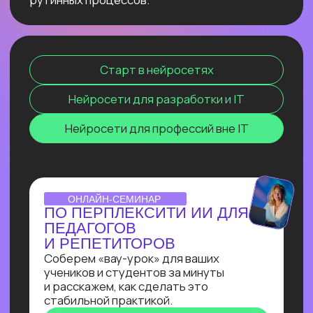
сокращение расходов, ускорение
бизнес-процессов в десятки раз
и прочее. Освоив эту востребованную
профессию сейчас, ты станешь
экспертом, способным создавать
интеллектуальные продукты, которые
меняют правила игры и приносят
реальную прибыль.
ОТКРЫТЫЙ УРОК
ЗАПУСК НЕЙРОСЕТИ
DEEPSEEK R1 ЛОКАЛЬНО
НА СВОЕМ КОМПЬЮТЕРЕ
Покажем, как развернуть модель
deepseek R1 прямо на своём
компьютере и не переживать
о безопасности данных, зависаниях
и плохом интернете
Узнать подробнее
ОNLINE-ПРАКТИКУМ
ПО СОЗДАНИЮ ИИ-
АССИСТЕНТА
В прямом эфире Кирилл Пшинник
сделает реальную задачу промпт-