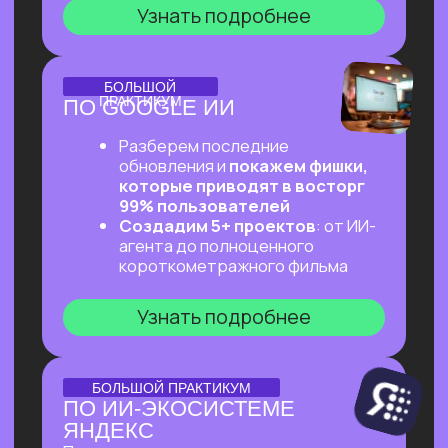
ОНЛАЙН-ПРАКТИКУМ
ПЕРВЫЙ ПРАКТИКУМ
ПО ВАЙБКОДИНГУ
НА CLAUDE CODE ДЛЯ
ВСЕХ, КТО «НЕ ТЕХНАРЬ»
Обещаем: за 2 часа переведем тебя
из точки «Это точно не для меня»
в точку «Я тоже могу вайб-кодить!»
Узнать подробнее
ОНЛАЙН-ПРАКТИКУМ
ПОДРАБОТКА НА ИИ
ДЛЯ КАЖДОГО
Разберем, на каких задачах можно
выстроить стабильную подработку
от 30 т.р. с помощью простых ИИ-
инструментов и все это:
✔ Без технического бэкграунда
✔ Без смены профессии и опыта
во фрилансе
✔ Даже если есть всего 2 часа в день