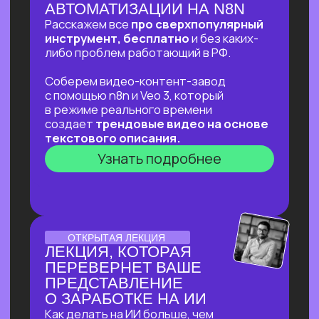
ОНЛАЙН-ПРАКТИКУМ
ОНЛАЙН-ПРАКТИКУМ
ДЛЯ ТЕХ, КТО УЖЕ НА
«ТЫ»С НЕЙРОСЕТЯМИ
⚡
В прямом эфире соберем «контент-
завод» для блога с автоматической
генерацией постов на основе новостей,
созданием иллюстраций к ним
и автопостингом!
⚡Никакой «базы» и «основ» —
приходи за действительно мощной
экспертизой в ИИ и узнай, что взять
от нейросетей уверенным
пользователям!
Узнать подробнее
ОТКРЫТЫЙ УРОК
ОТКРЫТЫЙ УРОК
ПО ИСПОЛЬЗОВАНИЮ
НЕЙРОСЕТЕЙ ДЛЯ
ЗДОРОВЬЯ
Расскажем как:
Разбираться в своём здоровье
c помощью ИИ
Экономить на врачах и ненужных
анализах и при этом