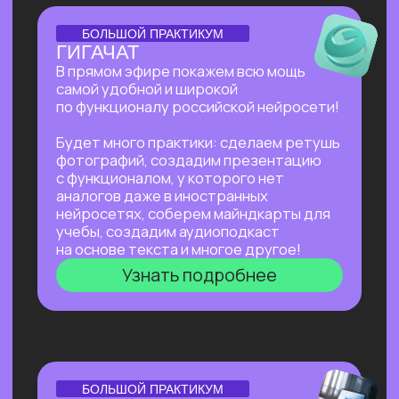
Нейросети для разработки и IT
—
углубленное изучение ИИ для решения
сложных задач: генерации медиаконтента,
глубокого анализа данных, разработки
автономных систем.
Нейросети для профессий вне IT
—
инструменты для автоматизации, анализа
данных и повышения эффективности. Примеры
использования: от генерация текстов
и изображений до оптимизации рутинных
процессов.
Старт в нейросетях
Нейросети для разработки и IT
Нейросети для профессий вне IT
ОТКРЫТАЯ ЛЕКЦИЯ
КАК ЗАПУСТИТЬ СТАРТАП
В 2026 БЕЗ КОМАНДЫ