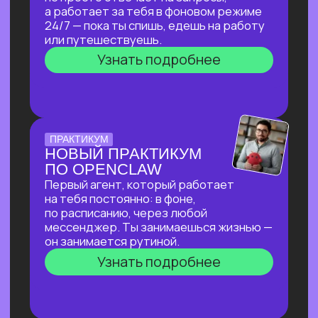
ПО СОЗДАНИЮ
ВИЗУАЛЬНОГО КОНТЕНТА
С ИИ-ИНСТРУМЕНТАМИ,
ДОСТУПНЫМИ В РФ
За 2 часа покажем, как создавать
трендовый видеоконтент уровня Veo‑3,
цифровых аватаров и визуал
для маркетплейсов в бесплатных
нейросетях, полностью доступных
в РФ!
Узнать подробнее
ОТКРЫТАЯ ЛЕКЦИЯ
ИИ ДЛЯ РУКОВОДИТЕЛЯ:
КАК ОСВОБОДИТЬ 10+
ЧАСОВ В НЕДЕЛЮ
И ПОВЫСИТЬ
ЭФФЕКТИВНОСТЬ
КОМАНДЫ?
И перейти от «Мне не хватает времени
разобраться с ИИ» к «Часть вопросов
и процессов закрывает ИИ»
Узнать подробнее