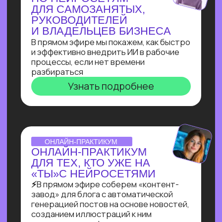
Узнать подробнее
ВЕБИНАР-ОБЗОР
ПРОФЕССИЯ ПРОМПТ-
ИНЖЕНЕР: КАК ХАЙП
ПРОШЛОГО ГОДА
ПРЕВРАТИЛСЯ В САМУЮ
ВОСТРЕБОВАННУЮ
СПЕЦИАЛИЗАЦИЮ В 2025?
Больше 2 лет наш карьерный центр
аккумулирует заказы и вакансии
по промпт-инжинирингу, и мы готовы
поделиться самыми свежими данными
Узнать подробнее
ОNLINE-ПРАКТИКУМ
ПО СОЗДАНИЮ ИИ-
АДМИНИСТРАТОРА
Собираем многофункционального ИИ-
администратора для салона красоты
за 60 минут!