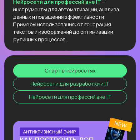
компьютере
и не переживать
о безопасности данных и плохом
интернете
Узнать подробнее
ОНЛАЙН-ПРАКТИКУМ
ПО СОЗДАНИЮ
ВИЗУАЛЬНОГО КОНТЕНТА С
ИИ
⚡ За один эфир соберем пакет
визуального контента с 0, без бюджета
и команды.
⚡ На практике разберём, как быстро
генерировать визуал под свои задачи с
помощью Перплексити и других
нейросетей.
Узнать подробнее
ОНЛАЙН-ПРАКТИКУМ
НОВЫЙ ПРАКТИКУМ
ПО КИТАЙСКИМ
НЕЙРОСЕТЯМ
Покажем лучшие модели, которые
обходят лидеров рынка