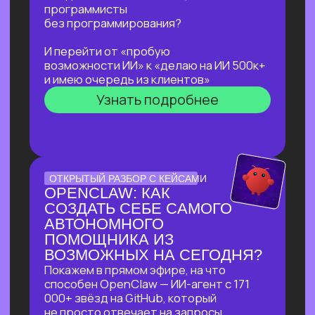
не навредить себе
Узнать подробнее
ЛЕКЦИЯ-ПРАКТИКУМ
ПО ПРИМЕНЕНИЮ ИИ
ДЛЯ ЖУРНАЛИСТОВ,
РЕДАКТОРОВ, ПИАРЩИКОВ,
АВТОРОВ И ВСЕХ, КТО
РАБОТАЕТ С ТЕКСТОМ
В прямом эфире разберем на практике
несколько кейсов:
как за 5 минут подготовить
качественный комментарий для
СМИ
как собрать список компаний,
данные и инфографику по нужной
теме
как из самого примитивного
черновика «получить текст
уровня хорошего медиа»
Узнать подробнее
БОЛЬШОЙ ПРАКТИКУМ