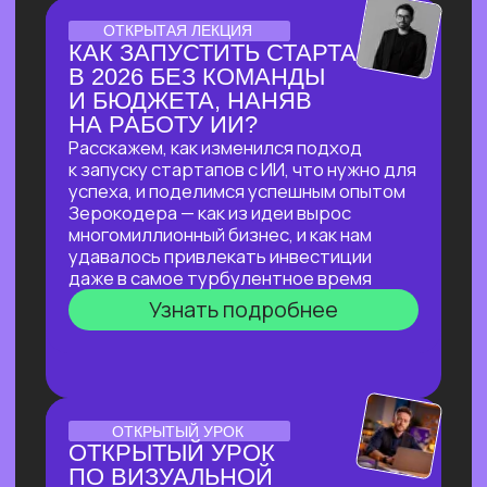
ЛЕКЦИЯ-ПРАКТИКУМ
ПО ПРИМЕНЕНИЮ ИИ
ДЛЯ ЮРИДИЧЕСКИХ ЗАДАЧ
В прямом эфире мы покажем, как
с помощью ИИ автоматизировать
до 90% работы со сложными
документами, за минуты проверять
их на соответствие законодательству
и кратно сократить время на рутинные
задачи!
Узнать подробнее
ОНЛАЙН-ПРАКТИКУМ
ПО НЕЙРОСЕТЯМ
ДЛЯ САМОЗАНЯТЫХ,
РУКОВОДИТЕЛЕЙ
И ВЛАДЕЛЬЦЕВ БИЗНЕСА
В прямом эфире мы покажем, как быстро
и эффективно внедрить ИИ в рабочие
процессы, если нет времени
разбираться
Узнать подробнее