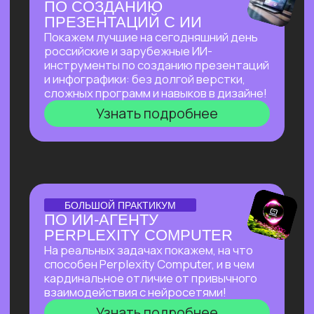
И БЮДЖЕТА, НАНЯВ
НА РАБОТУ ИИ?
Расскажем, как изменился подход
к запуску стартапов с ИИ, что нужно для
успеха, и поделимся успешным опытом
Зерокодера — как из идеи вырос
многомиллионный бизнес, и как нам
удавалось привлекать инвестиции
даже в самое турбулентное время
Узнать подробнее
ОТКРЫТЫЙ УРОК
ОТКРЫТЫЙ УРОК
ПО ВИЗУАЛЬНОЙ
АВТОМАТИЗАЦИИ НА N8N
Расскажем все
про сверхпопулярный
инструмент, бесплатно
и без каких-
либо проблем работающий в РФ.
Соберем видео-контент-завод
с помощью n8n и Veo 3, который
в режиме реального времени
создает
трендовые видео на основе
текстового описания.
Узнать подробнее