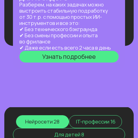
а работает за тебя в фоновом режиме
24/7 — пока ты спишь, едешь на работу
или путешествуешь.
Узнать подробнее
ПРАКТИКУМ
НОВЫЙ ПРАКТИКУМ
ПО OPENCLAW
Первый агент, который работает
на тебя постоянно: в фоне,
по расписанию, через любой
мессенджер. Ты занимаешься жизнью —
он занимается рутиной.
Узнать подробнее