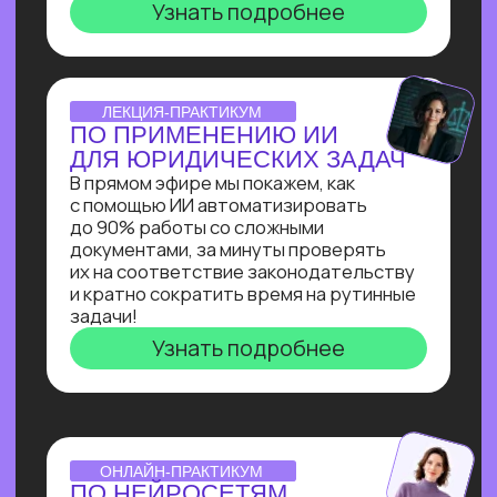
инженера: создаст
многофункционального ИИ-ассистента
для коммуникации с клиентом на сайте
и сокращения затрат на персонал.
Узнать подробнее
ОNLINE-ИНТЕНСИВ
СОЗДАЕМ ИИ-АССИСТЕНТА
ЗА 3 ДНЯ!
Ты создашь полноценного ИИ-
ассистента, интегрированного
в Telegram, на выбранную тобой тему
без единой строчки кода!
Узнать подробнее
ОТКРЫТАЯ ЛЕКЦИЯ
СВОЙ БИЗНЕС НА ИИ
Как делать от 1 000 000₽
на внедрении ИИ в бизнес. Получи
реальное видение рынка ИИ
от эксперта по нейросетям Зерокодер
Кирилла Пшинника!