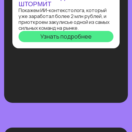
Нейросети 28
IT-профессии 16
Для детей 8
Естественный интеллект 1
Высшее образование 2
Узнайте, как освоить классическое
программирование и востребованные
методы разработки
в 2−4 раза быстрее
с помощью нейросетей и no-соde
инструментов!