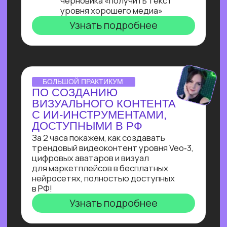
ОNLINE-ПРАКТИКУМ
ПО ЧАТ-БОТАМ
Узнай, как с нуля начать зарабатывать
на чат-ботах и уже через пару месяцев
и выйти на 100 т.р. за проект, создавая
востребованные решения для бизнеса
Узнать подробнее
ОNLINE-ПРАКТИКУМ
КАК СОБРАТЬ
ИНТЕРНЕТ МАГАЗИН
В БОТЕ ЗА 40 МИН.
С ПОМОЩЬЮ ИИ
В прямом эфире технический директор
Зерокодер за 40 минут соберет ИИ-
бота для заказов цветов без кода и
расскажет, сколько за это платят!
Узнать подробнее
ОНЛАЙН-ИНТЕНСИВ
СОЗДАЙ БОТА-