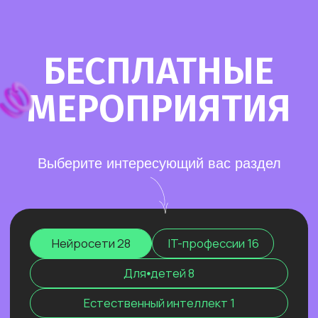
Старт в нейросетях
— простое введение
в мир нейросетей. Основные принципы,
полезные рекомендации и советы по работе
с нейросетями для тех, кто делает первые
шаги в области ИИ.
Нейросети для разработки и IT
—
углубленное изучение ИИ для решения
сложных задач: генерации медиаконтента,
глубокого анализа данных, разработки
автономных систем.
Нейросети для профессий вне IT
—
инструменты для автоматизации, анализа
данных и повышения эффективности.
Примеры использования: от генерация
текстов и изображений до оптимизации
рутинных процессов.
Старт в нейросетях
Нейросети для разработки и IT