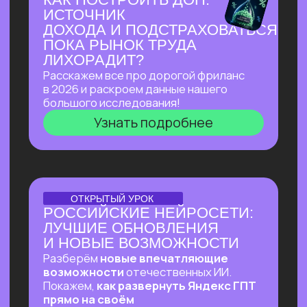
Узнать подробнее
ПЕРВЫЙ ОНЛАЙН-ПРАКТИКУМ
ПО ИИ-ЭКОСИСТЕМЕ
GOOGLE В РУССКОЯЗЫЧНОМ
ПРОСТРАНСТВЕ
В прямом эфире покажем, как
автоматизировать ежедневные
процессы в гугл-таблицах
и документах, как создавать из них
полный цикл контента — от текстов
до видеопрезентаций и аудиподкастов
и как использовать привычные
инструменты Google на полную!
Узнать подробнее
ОНЛАЙН-ПРАКТИКУМ
ВАЙБ-ПРАКТИКУМ
ПО ВАЙБ-КОДИНГУ
Собираем ИИ-агента, который в режиме
реального времени разбирает почту,
отвечает на письма, уведомляет
в Телеграм о самых важных и присылает