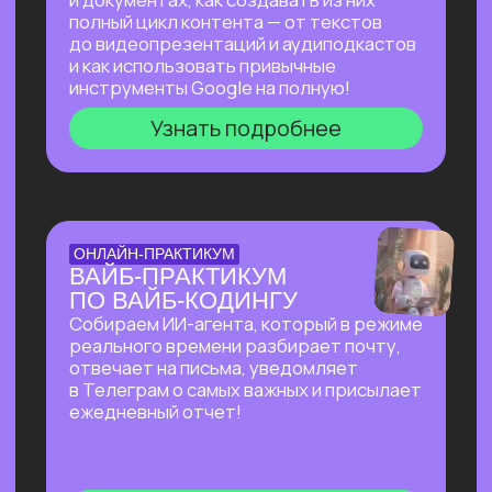
на основе текста и многое другое!
Узнать подробнее
БОЛЬШОЙ ПРАКТИКУМ
ПО СОЗДАНИЮ
ПРЕЗЕНТАЦИЙ С ИИ
Покажем лучшие на сегодняшний день
российские и зарубежные ИИ-
инструменты по созданию презентаций
и инфографики: без долгой верстки,
сложных программ и навыков в дизайне!
Узнать подробнее
БОЛЬШОЙ ПРАКТИКУМ
ПО ИИ-АГЕНТУ
PERPLEXITY COMPUTER
На реальных задачах покажем, на что
способен Perplexity Computer, и в чем
кардинальное отличие от привычного
взаимодействия с нейросетями!
Узнать подробнее