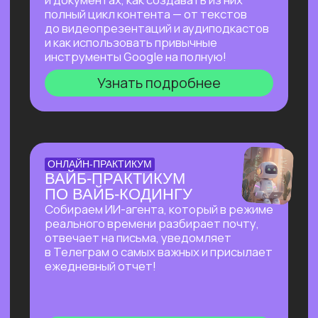
на основе текста и многое другое!
Узнать подробнее
БОЛЬШОЙ ПРАКТИКУМ
ПО СОЗДАНИЮ
ПРЕЗЕНТАЦИЙ С ИИ
Покажем лучшие на сегодняшний день
российские и зарубежные ИИ-
инструменты по созданию презентаций
и инфографики: без долгой верстки,
сложных программ и навыков в дизайне!
Узнать подробнее
БОЛЬШОЙ ПРАКТИКУМ
ПО ИИ-АГЕНТУ
PERPLEXITY COMPUTER
На реальных задачах покажем, на что
способен Perplexity Computer, и в чем
кардинальное отличие от привычного
взаимодействия с нейросетями!
Узнать подробнее