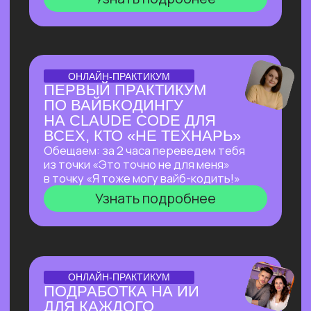
ОТКРЫТАЯ ЛЕКЦИЯ
ЛЕКЦИЯ, КОТОРАЯ
ПЕРЕВЕРНЕТ ВАШЕ
ПРЕДСТАВЛЕНИЕ
О ЗАРАБОТКЕ НА ИИ
Как делать на ИИ больше, чем
программисты
без программирования?
И перейти от «пробую
возможности ИИ» к «делаю на ИИ 500к+
и имею очередь из клиентов»
Узнать подробнее
ОТКРЫТЫЙ РАЗБОР С КЕЙСАМИ
OPENCLAW: КАК
СОЗДАТЬ СЕБЕ САМОГО
АВТОНОМНОГО
ПОМОЩНИКА ИЗ
ВОЗМОЖНЫХ НА СЕГОДНЯ?
Покажем в прямом эфире, на что
способен OpenClaw — ИИ-агент с 171
000+ звёзд на GitHub, который
не просто отвечает на запросы,