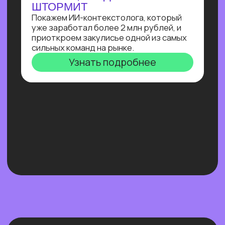
Нейросети 28
IT-профессии 16
Для детей 8
Естественный интеллект 1
Высшее образование 2
Узнайте, как освоить классическое
программирование и востребованные
методы разработки
в 2−4 раза быстрее
с помощью нейросетей и no-соde
инструментов!