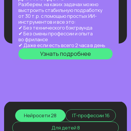
а работает за тебя в фоновом режиме
24/7 — пока ты спишь, едешь на работу
или путешествуешь.
Узнать подробнее
ПРАКТИКУМ
НОВЫЙ ПРАКТИКУМ
ПО OPENCLAW
Первый агент, который работает
на тебя постоянно: в фоне,
по расписанию, через любой
мессенджер. Ты занимаешься жизнью —
он занимается рутиной.
Узнать подробнее