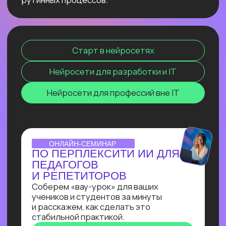
сокращение расходов, ускорение
бизнес-процессов в десятки раз
и прочее. Освоив эту востребованную
профессию сейчас, ты станешь
экспертом, способным создавать
интеллектуальные продукты, которые
меняют правила игры и приносят
реальную прибыль.
ОТКРЫТЫЙ УРОК
ЗАПУСК НЕЙРОСЕТИ
DEEPSEEK R1 ЛОКАЛЬНО
НА СВОЕМ КОМПЬЮТЕРЕ
Покажем, как развернуть модель
deepseek R1 прямо на своём
компьютере и не переживать
о безопасности данных, зависаниях
и плохом интернете
Узнать подробнее
ОNLINE-ПРАКТИКУМ
ПО СОЗДАНИЮ ИИ-
АССИСТЕНТА
В прямом эфире Кирилл Пшинник
сделает реальную задачу промпт-