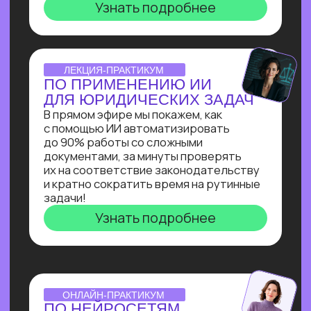
инженера: создаст
многофункционального ИИ-ассистента
для коммуникации с клиентом на сайте
и сокращения затрат на персонал.
Узнать подробнее
ОNLINE-ИНТЕНСИВ
СОЗДАЕМ ИИ-АССИСТЕНТА
ЗА 3 ДНЯ!
Ты создашь полноценного ИИ-
ассистента, интегрированного
в Telegram, на выбранную тобой тему
без единой строчки кода!
Узнать подробнее
ОТКРЫТАЯ ЛЕКЦИЯ
СВОЙ БИЗНЕС НА ИИ
Как делать от 1 000 000₽
на внедрении ИИ в бизнес. Получи
реальное видение рынка ИИ
от эксперта по нейросетям Зерокодер
Кирилла Пшинника!