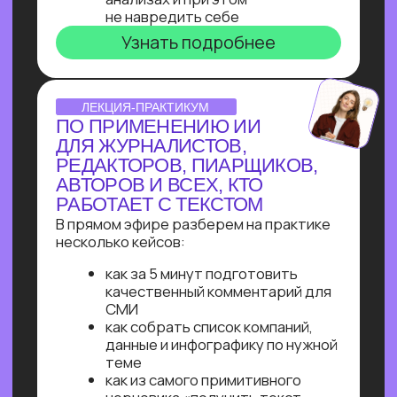
Узнайте, как освоить классическое
программирование и востребованные
методы разработки
в 2−4 раза быстрее
с помощью нейросетей и no-соde
инструментов!
Промпт-инжиниринг
Чат-боты
Вайб-кодинг
Чат-боты
— Узнайте, как с нуля начать
зарабатывать на чат-ботах и уже через
пару месяцев и выйти на 100 т.р.
за проект, создавая востребованные
решения для бизнеса