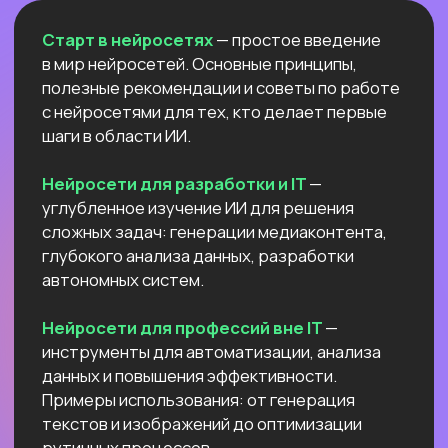
Естественный интеллект 1
Высшее образование 2
Узнайте, как освоить классическое
программирование и востребованные
методы разработки
в 2−4 раза быстрее
с помощью нейросетей и no-соde
инструментов!
Промпт-инжиниринг
Чат-боты
Вайб-кодинг
Промпт-инжиниринг
— это
взаимодействие с нейросетями, которое
превращает твои идеи в мощные ИИ-
решения: автоматизация рутину,