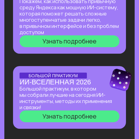
Узнать подробнее
Нейросети 28
IT-профессии 16
Для детей 8
Естественный интеллект 1
Высшее образование 2
Старт в нейросетях
— простое введение
в мир нейросетей. Основные принципы,
полезные рекомендации и советы по работе
с нейросетями для тех, кто делает первые
шаги в области ИИ.