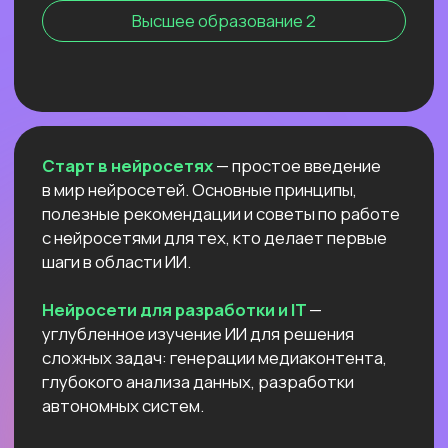
Нейросети для профессий вне IT
NEW
АНТИКРИЗИСНЫЙ ЭФИР
КАК ПОСТРОИТЬ ДОП.
ИСТОЧНИК
ДОХОДА И ПОДСТРАХОВАТЬСЯ
ПОКА РЫНОК ТРУДА
ЛИХОРАДИТ?
Расскажем все про дорогой фриланс
в 2026 и раскроем данные нашего
большого исследования!
Узнать подробнее
ОТКРЫТЫЙ УРОК
РОССИЙСКИЕ НЕЙРОСЕТИ:
ЛУЧШИЕ ОБНОВЛЕНИЯ
И НОВЫЕ ВОЗМОЖНОСТИ
Разберём
новые впечатляющие
возможности
отечественных ИИ.
Покажем,
как развернуть Яндекс ГПТ
прямо на своём