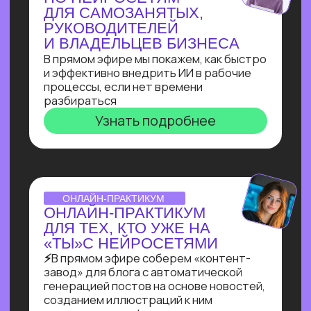
Узнать подробнее
ВЕБИНАР-ОБЗОР
ПРОФЕССИЯ ПРОМПТ-
ИНЖЕНЕР: КАК ХАЙП
ПРОШЛОГО ГОДА
ПРЕВРАТИЛСЯ В САМУЮ
ВОСТРЕБОВАННУЮ
СПЕЦИАЛИЗАЦИЮ В 2025?
Больше 2 лет наш карьерный центр
аккумулирует заказы и вакансии
по промпт-инжинирингу, и мы готовы
поделиться самыми свежими данными
Узнать подробнее
ОNLINE-ПРАКТИКУМ
ПО СОЗДАНИЮ ИИ-
АДМИНИСТРАТОРА
Собираем многофункционального ИИ-
администратора для салона красоты
за 60 минут!