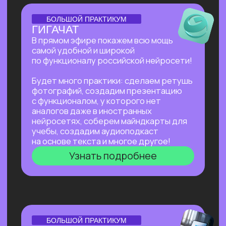
Нейросети для разработки и IT
—
углубленное изучение ИИ для решения
сложных задач: генерации медиаконтента,
глубокого анализа данных, разработки
автономных систем.
Нейросети для профессий вне IT
—
инструменты для автоматизации, анализа
данных и повышения эффективности. Примеры
использования: от генерация текстов
и изображений до оптимизации рутинных
процессов.
Старт в нейросетях
Нейросети для разработки и IT
Нейросети для профессий вне IT
ОТКРЫТАЯ ЛЕКЦИЯ
КАК ЗАПУСТИТЬ СТАРТАП
В 2026 БЕЗ КОМАНДЫ