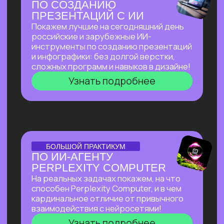
И БЮДЖЕТА, НАНЯВ
НА РАБОТУ ИИ?
Расскажем, как изменился подход
к запуску стартапов с ИИ, что нужно для
успеха, и поделимся успешным опытом
Зерокодера — как из идеи вырос
многомиллионный бизнес, и как нам
удавалось привлекать инвестиции
даже в самое турбулентное время
Узнать подробнее
ОТКРЫТЫЙ УРОК
ОТКРЫТЫЙ УРОК
ПО ВИЗУАЛЬНОЙ
АВТОМАТИЗАЦИИ НА N8N
Расскажем все
про сверхпопулярный
инструмент, бесплатно
и без каких-
либо проблем работающий в РФ.
Соберем видео-контент-завод
с помощью n8n и Veo 3, который
в режиме реального времени
создает
трендовые видео на основе
текстового описания.
Узнать подробнее