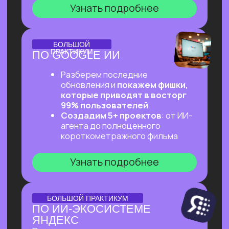
ОНЛАЙН-ПРАКТИКУМ
ПЕРВЫЙ ПРАКТИКУМ
ПО ВАЙБКОДИНГУ
НА CLAUDE CODE ДЛЯ
ВСЕХ, КТО «НЕ ТЕХНАРЬ»
Обещаем: за 2 часа переведем тебя
из точки «Это точно не для меня»
в точку «Я тоже могу вайб-кодить!»
Узнать подробнее
ОНЛАЙН-ПРАКТИКУМ
ПОДРАБОТКА НА ИИ
ДЛЯ КАЖДОГО
Разберем, на каких задачах можно
выстроить стабильную подработку
от 30 т.р. с помощью простых ИИ-
инструментов и все это:
✔ Без технического бэкграунда
✔ Без смены профессии и опыта
во фрилансе
✔ Даже если есть всего 2 часа в день