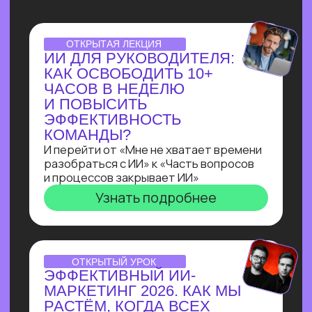
НУТРИЦИОЛОГА
В ТЕЛЕГРАМ ЗА 3 ДНЯ
С НУЛЯ!
Всего за три урока ты выполнишь
реальный заказ с биржи: соберёшь
полноценного бота-нутрициолога
с ИИI-ассистентом
на Salebot и поймешь, можешь ли
ты зарабатывать на разработке чат-
ботов от 100 т.р.
Узнать подробнее
ПРАКТИКУМ
ПО ЧАТ-БОТАМ:КАК
НАЧАТЬ ЗАРАБАТЫВАТЬ
НА БОТАХ В ЭПОХУ
БЛОКИРОВОК
И НЕЙРОСЕТЕЙ
В прямом эфире технический директор
Зерокодера Евгения Заяц подробно
разберет процесс выполнения заказа:
от получения ТЗ
до сборки. И поделится, как новичку
создавать востребованные решения
для бизнеса, за которые готовы
платить от 100 000 рублей!
Узнать подробнее