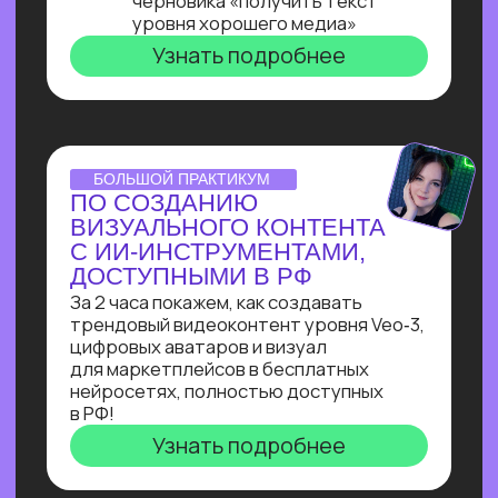
ОNLINE-ПРАКТИКУМ
ПО ЧАТ-БОТАМ
Узнай, как с нуля начать зарабатывать
на чат-ботах и уже через пару месяцев
и выйти на 100 т.р. за проект, создавая
востребованные решения для бизнеса
Узнать подробнее
ОNLINE-ПРАКТИКУМ
КАК СОБРАТЬ
ИНТЕРНЕТ МАГАЗИН
В БОТЕ ЗА 40 МИН.
С ПОМОЩЬЮ ИИ
В прямом эфире технический директор
Зерокодер за 40 минут соберет ИИ-
бота для заказов цветов без кода и
расскажет, сколько за это платят!
Узнать подробнее
ОНЛАЙН-ИНТЕНСИВ
СОЗДАЙ БОТА-