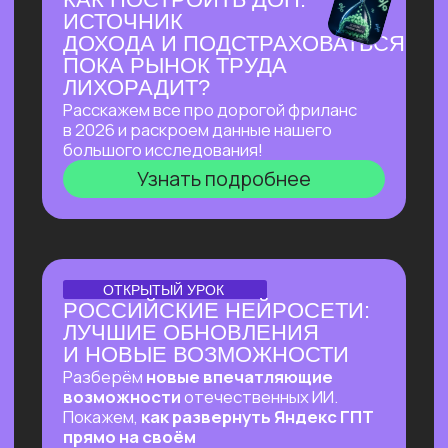
Узнать подробнее
ПЕРВЫЙ ОНЛАЙН-ПРАКТИКУМ
ПО ИИ-ЭКОСИСТЕМЕ
GOOGLE В РУССКОЯЗЫЧНОМ
ПРОСТРАНСТВЕ
В прямом эфире покажем, как
автоматизировать ежедневные
процессы в гугл-таблицах
и документах, как создавать из них
полный цикл контента — от текстов
до видеопрезентаций и аудиподкастов
и как использовать привычные
инструменты Google на полную!
Узнать подробнее
ОНЛАЙН-ПРАКТИКУМ
ВАЙБ-ПРАКТИКУМ
ПО ВАЙБ-КОДИНГУ
Собираем ИИ-агента, который в режиме
реального времени разбирает почту,
отвечает на письма, уведомляет
в Телеграм о самых важных и присылает