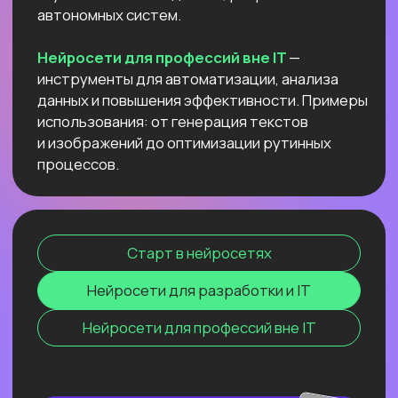
данных и повышения эффективности.
Примеры использования: от генерация
текстов и изображений до оптимизации
рутинных процессов.
Старт в нейросетях
Нейросети для разработки и IT
Нейросети для профессий вне IT
ОНЛАЙН-СЕМИНАР
ПО ПЕРПЛЕКСИТИ ИИ ДЛЯ
ПЕДАГОГОВ
И РЕПЕТИТОРОВ
Соберем «вау-урок» для ваших
учеников и студентов за минуты
и расскажем, как сделать это
стабильной практикой.
Узнать подробнее