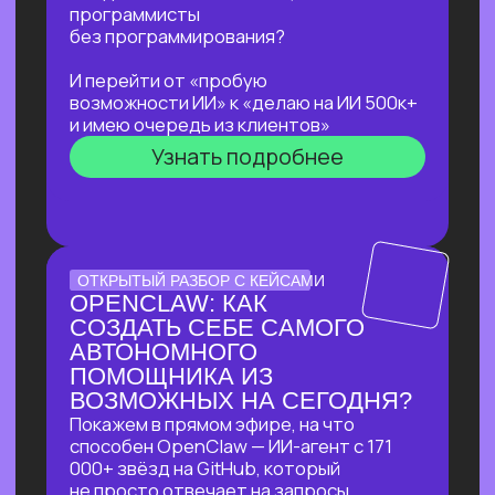
не навредить себе
Узнать подробнее
ЛЕКЦИЯ-ПРАКТИКУМ
ПО ПРИМЕНЕНИЮ ИИ
ДЛЯ ЖУРНАЛИСТОВ,
РЕДАКТОРОВ, ПИАРЩИКОВ,
АВТОРОВ И ВСЕХ, КТО
РАБОТАЕТ С ТЕКСТОМ
В прямом эфире разберем на практике
несколько кейсов:
как за 5 минут подготовить
качественный комментарий для
СМИ
как собрать список компаний,
данные и инфографику по нужной
теме
как из самого примитивного
черновика «получить текст
уровня хорошего медиа»
Узнать подробнее
БОЛЬШОЙ ПРАКТИКУМ