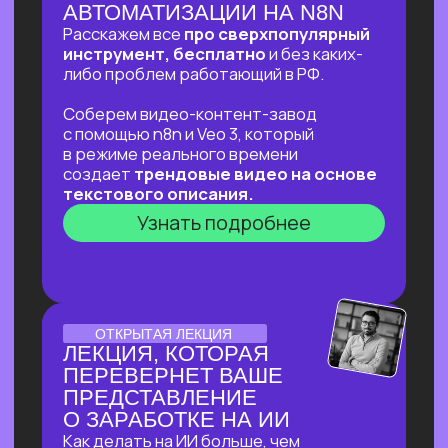
ОНЛАЙН-ПРАКТИКУМ
ОНЛАЙН-ПРАКТИКУМ
ДЛЯ ТЕХ, КТО УЖЕ НА
«ТЫ»С НЕЙРОСЕТЯМИ
⚡
В прямом эфире соберем «контент-
завод» для блога с автоматической
генерацией постов на основе новостей,
созданием иллюстраций к ним
и автопостингом!
⚡Никакой «базы» и «основ» —
приходи за действительно мощной
экспертизой в ИИ и узнай, что взять
от нейросетей уверенным
пользователям!
Узнать подробнее
ОТКРЫТЫЙ УРОК
ОТКРЫТЫЙ УРОК
ПО ИСПОЛЬЗОВАНИЮ
НЕЙРОСЕТЕЙ ДЛЯ
ЗДОРОВЬЯ
Расскажем как:
Разбираться в своём здоровье
c помощью ИИ
Экономить на врачах и ненужных
анализах и при этом