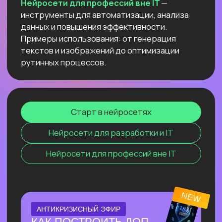
компьютере
и не переживать
о безопасности данных и плохом
интернете
Узнать подробнее
ОНЛАЙН-ПРАКТИКУМ
ПО СОЗДАНИЮ
ВИЗУАЛЬНОГО КОНТЕНТА С
ИИ
⚡ За один эфир соберем пакет
визуального контента с 0, без бюджета
и команды.
⚡ На практике разберём, как быстро
генерировать визуал под свои задачи с
помощью Перплексити и других
нейросетей.
Узнать подробнее
ОНЛАЙН-ПРАКТИКУМ
НОВЫЙ ПРАКТИКУМ
ПО КИТАЙСКИМ
НЕЙРОСЕТЯМ
Покажем лучшие модели, которые
обходят лидеров рынка