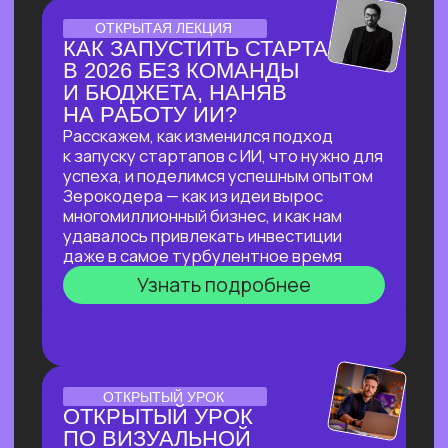
ЛЕКЦИЯ-ПРАКТИКУМ
ПО ПРИМЕНЕНИЮ ИИ
ДЛЯ ЮРИДИЧЕСКИХ ЗАДАЧ
В прямом эфире мы покажем, как
с помощью ИИ автоматизировать
до 90% работы со сложными
документами, за минуты проверять
их на соответствие законодательству
и кратно сократить время на рутинные
задачи!
Узнать подробнее
ОНЛАЙН-ПРАКТИКУМ
ПО НЕЙРОСЕТЯМ
ДЛЯ САМОЗАНЯТЫХ,
РУКОВОДИТЕЛЕЙ
И ВЛАДЕЛЬЦЕВ БИЗНЕСА
В прямом эфире мы покажем, как быстро
и эффективно внедрить ИИ в рабочие
процессы, если нет времени
разбираться
Узнать подробнее