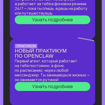
ПО СОЗДАНИЮ
ВИЗУАЛЬНОГО КОНТЕНТА
С ИИ-ИНСТРУМЕНТАМИ,
ДОСТУПНЫМИ В РФ
За 2 часа покажем, как создавать
трендовый видеоконтент уровня Veo‑3,
цифровых аватаров и визуал
для маркетплейсов в бесплатных
нейросетях, полностью доступных
в РФ!
Узнать подробнее
ОТКРЫТАЯ ЛЕКЦИЯ
ИИ ДЛЯ РУКОВОДИТЕЛЯ:
КАК ОСВОБОДИТЬ 10+
ЧАСОВ В НЕДЕЛЮ
И ПОВЫСИТЬ
ЭФФЕКТИВНОСТЬ
КОМАНДЫ?
И перейти от «Мне не хватает времени
разобраться с ИИ» к «Часть вопросов
и процессов закрывает ИИ»
Узнать подробнее