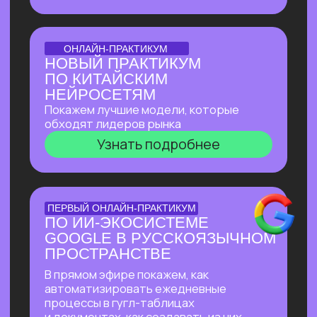
доступом
Узнать подробнее
БОЛЬШОЙ ПРАКТИКУМ
ИИ-ВСЕЛЕННАЯ 2026
Большой практикум, в котором
мы собрали лучшие на сегодня ИИ-
инструменты, методы их применения
и связки!
Узнать подробнее
БОЛЬШОЙ ПРАКТИКУМ
ГИГАЧАТ
В прямом эфире покажем всю мощь
самой удобной и широкой
по функционалу российской нейросети!
Будет много практики: сделаем ретушь
фотографий, создадим презентацию
с функционалом, у которого нет
аналогов даже в иностранных
нейросетях, соберем майндкарты для
учебы, создадим аудиоподкаст