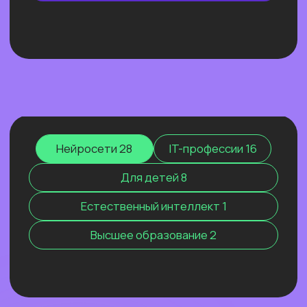
ОТКРЫТЫЙ УРОК
ЭФФЕКТИВНЫЙ ИИ-
МАРКЕТИНГ 2026. КАК МЫ
РАСТЁМ, КОГДА ВСЕХ
ШТОРМИТ
Покажем ИИ-контекстолога, который
уже заработал более 2 млн рублей, и
приоткроем закулисье одной из самых
сильных команд на рынке.
Узнать подробнее
Нейросети 28
IT-профессии 16
Для детей 8