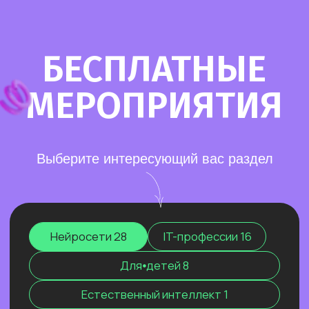
Старт в нейросетях
— простое введение
в мир нейросетей. Основные принципы,
полезные рекомендации и советы по работе
с нейросетями для тех, кто делает первые
шаги в области ИИ.
Нейросети для разработки и IT
—
углубленное изучение ИИ для решения
сложных задач: генерации медиаконтента,
глубокого анализа данных, разработки
автономных систем.
Нейросети для профессий вне IT
—
инструменты для автоматизации, анализа
данных и повышения эффективности.
Примеры использования: от генерация
текстов и изображений до оптимизации
рутинных процессов.
Старт в нейросетях
Нейросети для разработки и IT