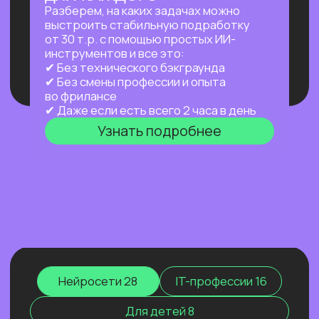
а работает за тебя в фоновом режиме
24/7 — пока ты спишь, едешь на работу
или путешествуешь.
Узнать подробнее
ПРАКТИКУМ
НОВЫЙ ПРАКТИКУМ
ПО OPENCLAW
Первый агент, который работает
на тебя постоянно: в фоне,
по расписанию, через любой
мессенджер. Ты занимаешься жизнью —
он занимается рутиной.
Узнать подробнее