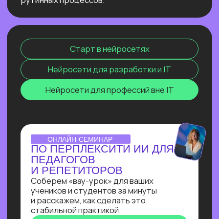
сокращение расходов, ускорение
бизнес-процессов в десятки раз
и прочее. Освоив эту востребованную
профессию сейчас, ты станешь
экспертом, способным создавать
интеллектуальные продукты, которые
меняют правила игры и приносят
реальную прибыль.
ОТКРЫТЫЙ УРОК
ЗАПУСК НЕЙРОСЕТИ
DEEPSEEK R1 ЛОКАЛЬНО
НА СВОЕМ КОМПЬЮТЕРЕ
Покажем, как развернуть модель
deepseek R1 прямо на своём
компьютере и не переживать
о безопасности данных, зависаниях
и плохом интернете
Узнать подробнее
ОNLINE-ПРАКТИКУМ
ПО СОЗДАНИЮ ИИ-
АССИСТЕНТА
В прямом эфире Кирилл Пшинник
сделает реальную задачу промпт-