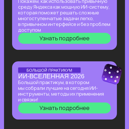
Узнать подробнее
Нейросети 28
IT-профессии 16
Для детей 8
Естественный интеллект 1
Высшее образование 2
Старт в нейросетях
— простое введение
в мир нейросетей. Основные принципы,
полезные рекомендации и советы по работе
с нейросетями для тех, кто делает первые
шаги в области ИИ.