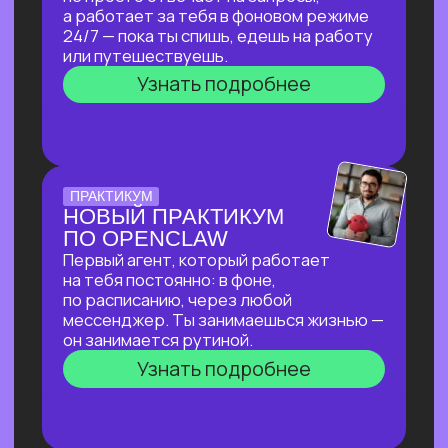
ПО СОЗДАНИЮ
ВИЗУАЛЬНОГО КОНТЕНТА
С ИИ-ИНСТРУМЕНТАМИ,
ДОСТУПНЫМИ В РФ
За 2 часа покажем, как создавать
трендовый видеоконтент уровня Veo‑3,
цифровых аватаров и визуал
для маркетплейсов в бесплатных
нейросетях, полностью доступных
в РФ!
Узнать подробнее
ОТКРЫТАЯ ЛЕКЦИЯ
ИИ ДЛЯ РУКОВОДИТЕЛЯ:
КАК ОСВОБОДИТЬ 10+
ЧАСОВ В НЕДЕЛЮ
И ПОВЫСИТЬ
ЭФФЕКТИВНОСТЬ
КОМАНДЫ?
И перейти от «Мне не хватает времени
разобраться с ИИ» к «Часть вопросов
и процессов закрывает ИИ»
Узнать подробнее