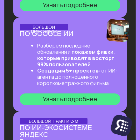
ОНЛАЙН-ПРАКТИКУМ
ПЕРВЫЙ ПРАКТИКУМ
ПО ВАЙБКОДИНГУ
НА CLAUDE CODE ДЛЯ
ВСЕХ, КТО «НЕ ТЕХНАРЬ»
Обещаем: за 2 часа переведем тебя
из точки «Это точно не для меня»
в точку «Я тоже могу вайб-кодить!»
Узнать подробнее
ОНЛАЙН-ПРАКТИКУМ
ПОДРАБОТКА НА ИИ
ДЛЯ КАЖДОГО
Разберем, на каких задачах можно
выстроить стабильную подработку
от 30 т.р. с помощью простых ИИ-
инструментов и все это:
✔ Без технического бэкграунда
✔ Без смены профессии и опыта
во фрилансе
✔ Даже если есть всего 2 часа в день