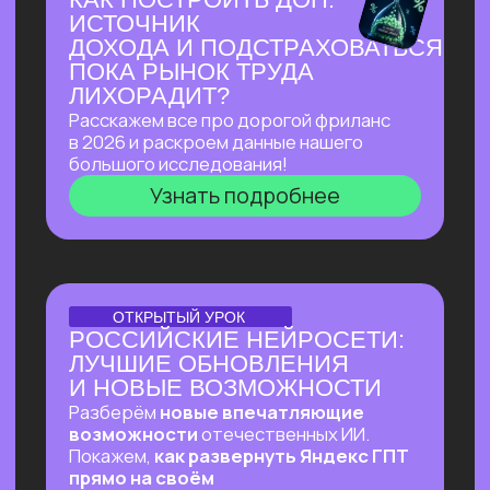
Узнать подробнее
ПЕРВЫЙ ОНЛАЙН-ПРАКТИКУМ
ПО ИИ-ЭКОСИСТЕМЕ
GOOGLE В РУССКОЯЗЫЧНОМ
ПРОСТРАНСТВЕ
В прямом эфире покажем, как
автоматизировать ежедневные
процессы в гугл-таблицах
и документах, как создавать из них
полный цикл контента — от текстов
до видеопрезентаций и аудиподкастов
и как использовать привычные
инструменты Google на полную!
Узнать подробнее
ОНЛАЙН-ПРАКТИКУМ
ВАЙБ-ПРАКТИКУМ
ПО ВАЙБ-КОДИНГУ
Собираем ИИ-агента, который в режиме
реального времени разбирает почту,
отвечает на письма, уведомляет
в Телеграм о самых важных и присылает