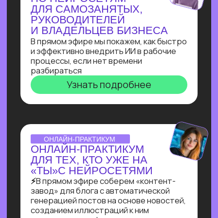
Узнать подробнее
ВЕБИНАР-ОБЗОР
ПРОФЕССИЯ ПРОМПТ-
ИНЖЕНЕР: КАК ХАЙП
ПРОШЛОГО ГОДА
ПРЕВРАТИЛСЯ В САМУЮ
ВОСТРЕБОВАННУЮ
СПЕЦИАЛИЗАЦИЮ В 2025?
Больше 2 лет наш карьерный центр
аккумулирует заказы и вакансии
по промпт-инжинирингу, и мы готовы
поделиться самыми свежими данными
Узнать подробнее
ОNLINE-ПРАКТИКУМ
ПО СОЗДАНИЮ ИИ-
АДМИНИСТРАТОРА
Собираем многофункционального ИИ-
администратора для салона красоты
за 60 минут!