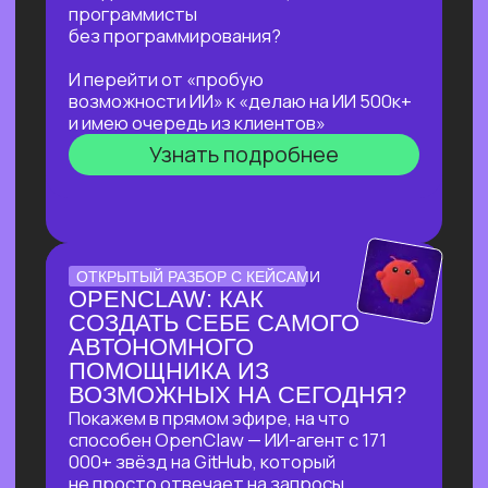
не навредить себе
Узнать подробнее
ЛЕКЦИЯ-ПРАКТИКУМ
ПО ПРИМЕНЕНИЮ ИИ
ДЛЯ ЖУРНАЛИСТОВ,
РЕДАКТОРОВ, ПИАРЩИКОВ,
АВТОРОВ И ВСЕХ, КТО
РАБОТАЕТ С ТЕКСТОМ
В прямом эфире разберем на практике
несколько кейсов:
как за 5 минут подготовить
качественный комментарий для
СМИ
как собрать список компаний,
данные и инфографику по нужной
теме
как из самого примитивного
черновика «получить текст
уровня хорошего медиа»
Узнать подробнее
БОЛЬШОЙ ПРАКТИКУМ