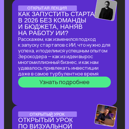
ЛЕКЦИЯ-ПРАКТИКУМ
ПО ПРИМЕНЕНИЮ ИИ
ДЛЯ ЮРИДИЧЕСКИХ ЗАДАЧ
В прямом эфире мы покажем, как
с помощью ИИ автоматизировать
до 90% работы со сложными
документами, за минуты проверять
их на соответствие законодательству
и кратно сократить время на рутинные
задачи!
Узнать подробнее
ОНЛАЙН-ПРАКТИКУМ
ПО НЕЙРОСЕТЯМ
ДЛЯ САМОЗАНЯТЫХ,
РУКОВОДИТЕЛЕЙ
И ВЛАДЕЛЬЦЕВ БИЗНЕСА
В прямом эфире мы покажем, как быстро
и эффективно внедрить ИИ в рабочие
процессы, если нет времени
разбираться
Узнать подробнее