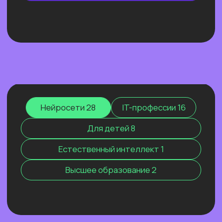
ОТКРЫТЫЙ УРОК
ЭФФЕКТИВНЫЙ ИИ-
МАРКЕТИНГ 2026. КАК МЫ
РАСТЁМ, КОГДА ВСЕХ
ШТОРМИТ
Покажем ИИ-контекстолога, который
уже заработал более 2 млн рублей, и
приоткроем закулисье одной из самых
сильных команд на рынке.
Узнать подробнее
Нейросети 28
IT-профессии 16
Для детей 8