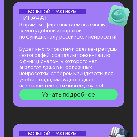
Нейросети для разработки и IT
—
углубленное изучение ИИ для решения
сложных задач: генерации медиаконтента,
глубокого анализа данных, разработки
автономных систем.
Нейросети для профессий вне IT
—
инструменты для автоматизации, анализа
данных и повышения эффективности. Примеры
использования: от генерация текстов
и изображений до оптимизации рутинных
процессов.
Старт в нейросетях
Нейросети для разработки и IT
Нейросети для профессий вне IT
ОТКРЫТАЯ ЛЕКЦИЯ
КАК ЗАПУСТИТЬ СТАРТАП
В 2026 БЕЗ КОМАНДЫ