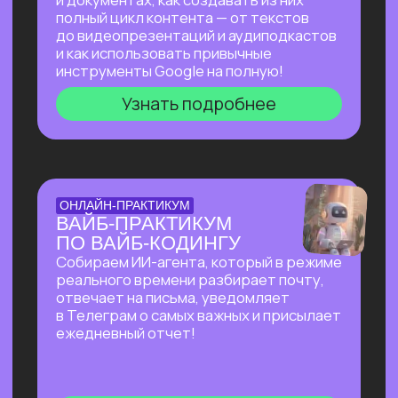
на основе текста и многое другое!
Узнать подробнее
БОЛЬШОЙ ПРАКТИКУМ
ПО СОЗДАНИЮ
ПРЕЗЕНТАЦИЙ С ИИ
Покажем лучшие на сегодняшний день
российские и зарубежные ИИ-
инструменты по созданию презентаций
и инфографики: без долгой верстки,
сложных программ и навыков в дизайне!
Узнать подробнее
БОЛЬШОЙ ПРАКТИКУМ
ПО ИИ-АГЕНТУ
PERPLEXITY COMPUTER
На реальных задачах покажем, на что
способен Perplexity Computer, и в чем
кардинальное отличие от привычного
взаимодействия с нейросетями!
Узнать подробнее