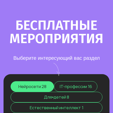
Старт в нейросетях
— простое введение
в мир нейросетей. Основные принципы,
полезные рекомендации и советы по работе
с нейросетями для тех, кто делает первые
шаги в области ИИ.
Нейросети для разработки и IT
—
углубленное изучение ИИ для решения
сложных задач: генерации медиаконтента,
глубокого анализа данных, разработки
автономных систем.
Нейросети для профессий вне IT
—
инструменты для автоматизации, анализа
данных и повышения эффективности.
Примеры использования: от генерация
текстов и изображений до оптимизации
рутинных процессов.
Старт в нейросетях
Нейросети для разработки и IT