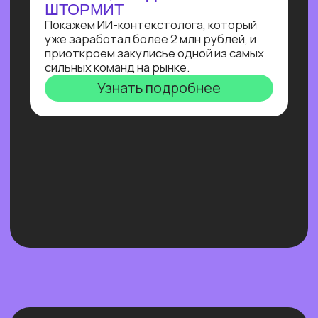
Нейросети 28
IT-профессии 16
Для детей 8
Естественный интеллект 1
Высшее образование 2
Узнайте, как освоить классическое
программирование и востребованные
методы разработки
в 2−4 раза быстрее
с помощью нейросетей и no-соde
инструментов!