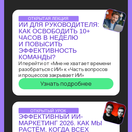
НУТРИЦИОЛОГА
В ТЕЛЕГРАМ ЗА 3 ДНЯ
С НУЛЯ!
Всего за три урока ты выполнишь
реальный заказ с биржи: соберёшь
полноценного бота-нутрициолога
с ИИI-ассистентом
на Salebot и поймешь, можешь ли
ты зарабатывать на разработке чат-
ботов от 100 т.р.
Узнать подробнее
ПРАКТИКУМ
ПО ЧАТ-БОТАМ:КАК
НАЧАТЬ ЗАРАБАТЫВАТЬ
НА БОТАХ В ЭПОХУ
БЛОКИРОВОК
И НЕЙРОСЕТЕЙ
В прямом эфире технический директор
Зерокодера Евгения Заяц подробно
разберет процесс выполнения заказа:
от получения ТЗ
до сборки. И поделится, как новичку
создавать востребованные решения
для бизнеса, за которые готовы
платить от 100 000 рублей!
Узнать подробнее