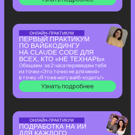
ОТКРЫТАЯ ЛЕКЦИЯ
ЛЕКЦИЯ, КОТОРАЯ
ПЕРЕВЕРНЕТ ВАШЕ
ПРЕДСТАВЛЕНИЕ
О ЗАРАБОТКЕ НА ИИ
Как делать на ИИ больше, чем
программисты
без программирования?
И перейти от «пробую
возможности ИИ» к «делаю на ИИ 500к+
и имею очередь из клиентов»
Узнать подробнее
ОТКРЫТЫЙ РАЗБОР С КЕЙСАМИ
OPENCLAW: КАК
СОЗДАТЬ СЕБЕ САМОГО
АВТОНОМНОГО
ПОМОЩНИКА ИЗ
ВОЗМОЖНЫХ НА СЕГОДНЯ?
Покажем в прямом эфире, на что
способен OpenClaw — ИИ-агент с 171
000+ звёзд на GitHub, который
не просто отвечает на запросы,