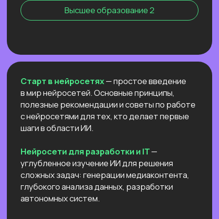
Нейросети для профессий вне IT
NEW
АНТИКРИЗИСНЫЙ ЭФИР
КАК ПОСТРОИТЬ ДОП.
ИСТОЧНИК
ДОХОДА И ПОДСТРАХОВАТЬСЯ
ПОКА РЫНОК ТРУДА
ЛИХОРАДИТ?
Расскажем все про дорогой фриланс
в 2026 и раскроем данные нашего
большого исследования!
Узнать подробнее
ОТКРЫТЫЙ УРОК
РОССИЙСКИЕ НЕЙРОСЕТИ:
ЛУЧШИЕ ОБНОВЛЕНИЯ
И НОВЫЕ ВОЗМОЖНОСТИ
Разберём
новые впечатляющие
возможности
отечественных ИИ.
Покажем,
как развернуть Яндекс ГПТ
прямо на своём