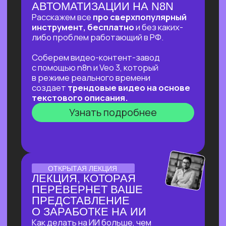
ОНЛАЙН-ПРАКТИКУМ
ОНЛАЙН-ПРАКТИКУМ
ДЛЯ ТЕХ, КТО УЖЕ НА
«ТЫ»С НЕЙРОСЕТЯМИ
⚡
В прямом эфире соберем «контент-
завод» для блога с автоматической
генерацией постов на основе новостей,
созданием иллюстраций к ним
и автопостингом!
⚡Никакой «базы» и «основ» —
приходи за действительно мощной
экспертизой в ИИ и узнай, что взять
от нейросетей уверенным
пользователям!
Узнать подробнее
ОТКРЫТЫЙ УРОК
ОТКРЫТЫЙ УРОК
ПО ИСПОЛЬЗОВАНИЮ
НЕЙРОСЕТЕЙ ДЛЯ
ЗДОРОВЬЯ
Расскажем как:
Разбираться в своём здоровье
c помощью ИИ
Экономить на врачах и ненужных
анализах и при этом