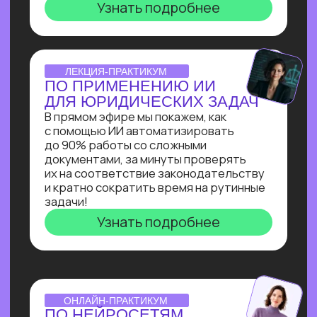
инженера: создаст
многофункционального ИИ-ассистента
для коммуникации с клиентом на сайте
и сокращения затрат на персонал.
Узнать подробнее
ОNLINE-ИНТЕНСИВ
СОЗДАЕМ ИИ-АССИСТЕНТА
ЗА 3 ДНЯ!
Ты создашь полноценного ИИ-
ассистента, интегрированного
в Telegram, на выбранную тобой тему
без единой строчки кода!
Узнать подробнее
ОТКРЫТАЯ ЛЕКЦИЯ
СВОЙ БИЗНЕС НА ИИ
Как делать от 1 000 000₽
на внедрении ИИ в бизнес. Получи
реальное видение рынка ИИ
от эксперта по нейросетям Зерокодер
Кирилла Пшинника!