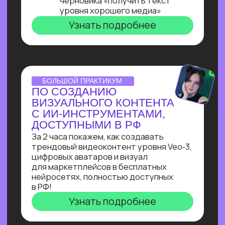
ОNLINE-ПРАКТИКУМ
ПО ЧАТ-БОТАМ
Узнай, как с нуля начать зарабатывать
на чат-ботах и уже через пару месяцев
и выйти на 100 т.р. за проект, создавая
востребованные решения для бизнеса
Узнать подробнее
ОNLINE-ПРАКТИКУМ
КАК СОБРАТЬ
ИНТЕРНЕТ МАГАЗИН
В БОТЕ ЗА 40 МИН.
С ПОМОЩЬЮ ИИ
В прямом эфире технический директор
Зерокодер за 40 минут соберет ИИ-
бота для заказов цветов без кода и
расскажет, сколько за это платят!
Узнать подробнее
ОНЛАЙН-ИНТЕНСИВ
СОЗДАЙ БОТА-