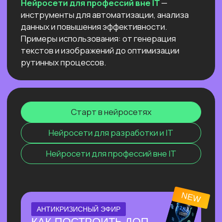
компьютере
и не переживать
о безопасности данных и плохом
интернете
Узнать подробнее
ОНЛАЙН-ПРАКТИКУМ
ПО СОЗДАНИЮ
ВИЗУАЛЬНОГО КОНТЕНТА С
ИИ
⚡ За один эфир соберем пакет
визуального контента с 0, без бюджета
и команды.
⚡ На практике разберём, как быстро
генерировать визуал под свои задачи с
помощью Перплексити и других
нейросетей.
Узнать подробнее
ОНЛАЙН-ПРАКТИКУМ
НОВЫЙ ПРАКТИКУМ
ПО КИТАЙСКИМ
НЕЙРОСЕТЯМ
Покажем лучшие модели, которые
обходят лидеров рынка