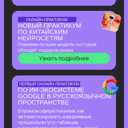
доступом
Узнать подробнее
БОЛЬШОЙ ПРАКТИКУМ
ИИ-ВСЕЛЕННАЯ 2026
Большой практикум, в котором
мы собрали лучшие на сегодня ИИ-
инструменты, методы их применения
и связки!
Узнать подробнее
БОЛЬШОЙ ПРАКТИКУМ
ГИГАЧАТ
В прямом эфире покажем всю мощь
самой удобной и широкой
по функционалу российской нейросети!
Будет много практики: сделаем ретушь
фотографий, создадим презентацию
с функционалом, у которого нет
аналогов даже в иностранных
нейросетях, соберем майндкарты для
учебы, создадим аудиоподкаст