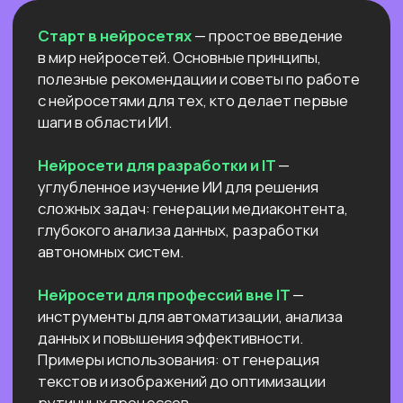
Естественный интеллект 1
Высшее образование 2
Узнайте, как освоить классическое
программирование и востребованные
методы разработки
в 2−4 раза быстрее
с помощью нейросетей и no-соde
инструментов!
Промпт-инжиниринг
Чат-боты
Вайб-кодинг
Промпт-инжиниринг
— это
взаимодействие с нейросетями, которое
превращает твои идеи в мощные ИИ-
решения: автоматизация рутину,