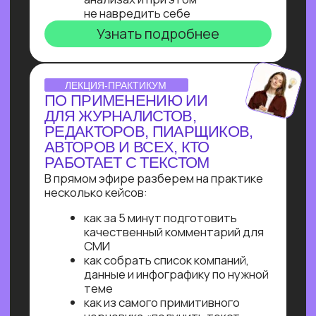
Узнайте, как освоить классическое
программирование и востребованные
методы разработки
в 2−4 раза быстрее
с помощью нейросетей и no-соde
инструментов!
Промпт-инжиниринг
Чат-боты
Вайб-кодинг
Чат-боты
— Узнайте, как с нуля начать
зарабатывать на чат-ботах и уже через
пару месяцев и выйти на 100 т.р.
за проект, создавая востребованные
решения для бизнеса