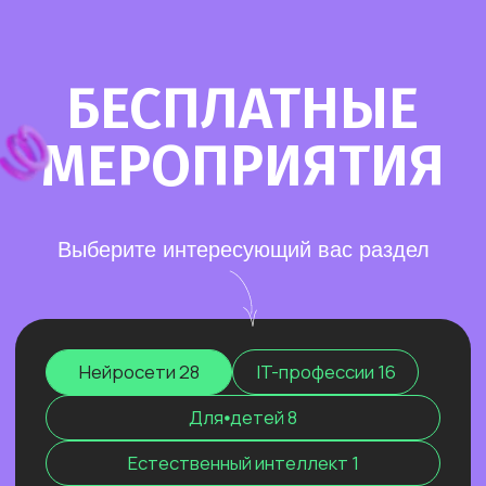
Старт в нейросетях
— простое введение
в мир нейросетей. Основные принципы,
полезные рекомендации и советы по работе
с нейросетями для тех, кто делает первые
шаги в области ИИ.
Нейросети для разработки и IT
—
углубленное изучение ИИ для решения
сложных задач: генерации медиаконтента,
глубокого анализа данных, разработки
автономных систем.
Нейросети для профессий вне IT
—
инструменты для автоматизации, анализа
данных и повышения эффективности.
Примеры использования: от генерация
текстов и изображений до оптимизации
рутинных процессов.
Старт в нейросетях
Нейросети для разработки и IT