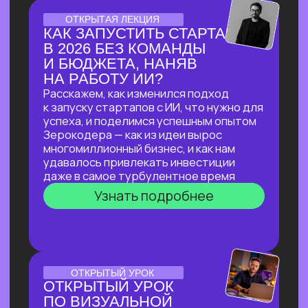
ЛЕКЦИЯ-ПРАКТИКУМ
ПО ПРИМЕНЕНИЮ ИИ
ДЛЯ ЮРИДИЧЕСКИХ ЗАДАЧ
В прямом эфире мы покажем, как
с помощью ИИ автоматизировать
до 90% работы со сложными
документами, за минуты проверять
их на соответствие законодательству
и кратно сократить время на рутинные
задачи!
Узнать подробнее
ОНЛАЙН-ПРАКТИКУМ
ПО НЕЙРОСЕТЯМ
ДЛЯ САМОЗАНЯТЫХ,
РУКОВОДИТЕЛЕЙ
И ВЛАДЕЛЬЦЕВ БИЗНЕСА
В прямом эфире мы покажем, как быстро
и эффективно внедрить ИИ в рабочие
процессы, если нет времени
разбираться
Узнать подробнее