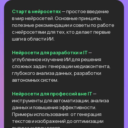
Естественный интеллект 1
Высшее образование 2
Узнайте, как освоить классическое
программирование и востребованные
методы разработки
в 2−4 раза быстрее
с помощью нейросетей и no-соde
инструментов!
Промпт-инжиниринг
Чат-боты
Вайб-кодинг
Промпт-инжиниринг
— это
взаимодействие с нейросетями, которое
превращает твои идеи в мощные ИИ-
решения: автоматизация рутину,