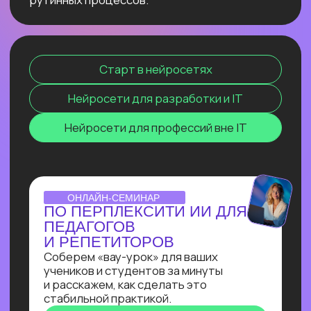
сокращение расходов, ускорение
бизнес-процессов в десятки раз
и прочее. Освоив эту востребованную
профессию сейчас, ты станешь
экспертом, способным создавать
интеллектуальные продукты, которые
меняют правила игры и приносят
реальную прибыль.
ОТКРЫТЫЙ УРОК
ЗАПУСК НЕЙРОСЕТИ
DEEPSEEK R1 ЛОКАЛЬНО
НА СВОЕМ КОМПЬЮТЕРЕ
Покажем, как развернуть модель
deepseek R1 прямо на своём
компьютере и не переживать
о безопасности данных, зависаниях
и плохом интернете
Узнать подробнее
ОNLINE-ПРАКТИКУМ
ПО СОЗДАНИЮ ИИ-
АССИСТЕНТА
В прямом эфире Кирилл Пшинник
сделает реальную задачу промпт-