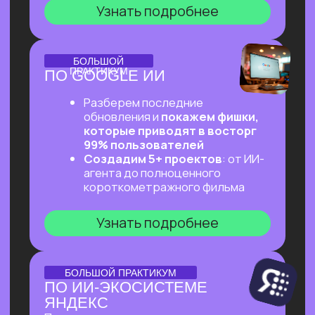
ОНЛАЙН-ПРАКТИКУМ
ПЕРВЫЙ ПРАКТИКУМ
ПО ВАЙБКОДИНГУ
НА CLAUDE CODE ДЛЯ
ВСЕХ, КТО «НЕ ТЕХНАРЬ»
Обещаем: за 2 часа переведем тебя
из точки «Это точно не для меня»
в точку «Я тоже могу вайб-кодить!»
Узнать подробнее
ОНЛАЙН-ПРАКТИКУМ
ПОДРАБОТКА НА ИИ
ДЛЯ КАЖДОГО
Разберем, на каких задачах можно
выстроить стабильную подработку
от 30 т.р. с помощью простых ИИ-
инструментов и все это:
✔ Без технического бэкграунда
✔ Без смены профессии и опыта
во фрилансе
✔ Даже если есть всего 2 часа в день