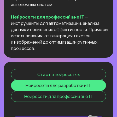
данных и повышения эффективности.
Примеры использования: от генерация
текстов и изображений до оптимизации
рутинных процессов.
Старт в нейросетях
Нейросети для разработки и IT
Нейросети для профессий вне IT
ОНЛАЙН-СЕМИНАР
ПО ПЕРПЛЕКСИТИ ИИ ДЛЯ
ПЕДАГОГОВ
И РЕПЕТИТОРОВ
Соберем «вау-урок» для ваших
учеников и студентов за минуты
и расскажем, как сделать это
стабильной практикой.
Узнать подробнее