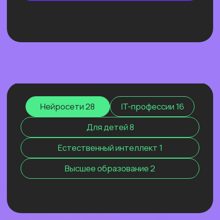
ОТКРЫТЫЙ УРОК
ЭФФЕКТИВНЫЙ ИИ-
МАРКЕТИНГ 2026. КАК МЫ
РАСТЁМ, КОГДА ВСЕХ
ШТОРМИТ
Покажем ИИ-контекстолога, который
уже заработал более 2 млн рублей, и
приоткроем закулисье одной из самых
сильных команд на рынке.
Узнать подробнее
Нейросети 28
IT-профессии 16
Для детей 8