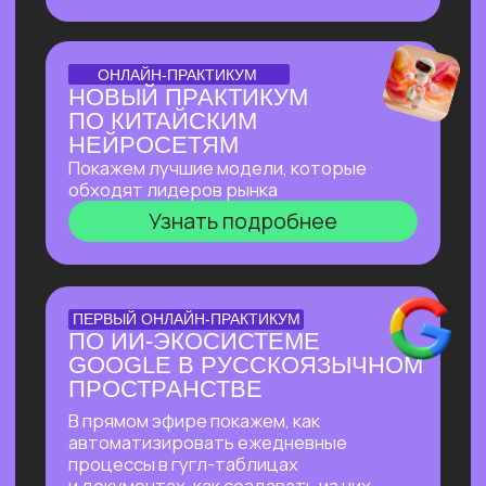
доступом
Узнать подробнее
БОЛЬШОЙ ПРАКТИКУМ
ИИ-ВСЕЛЕННАЯ 2026
Большой практикум, в котором
мы собрали лучшие на сегодня ИИ-
инструменты, методы их применения
и связки!
Узнать подробнее
БОЛЬШОЙ ПРАКТИКУМ
ГИГАЧАТ
В прямом эфире покажем всю мощь
самой удобной и широкой
по функционалу российской нейросети!
Будет много практики: сделаем ретушь
фотографий, создадим презентацию
с функционалом, у которого нет
аналогов даже в иностранных
нейросетях, соберем майндкарты для
учебы, создадим аудиоподкаст