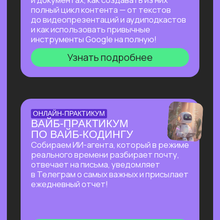
на основе текста и многое другое!
Узнать подробнее
БОЛЬШОЙ ПРАКТИКУМ
ПО СОЗДАНИЮ
ПРЕЗЕНТАЦИЙ С ИИ
Покажем лучшие на сегодняшний день
российские и зарубежные ИИ-
инструменты по созданию презентаций
и инфографики: без долгой верстки,
сложных программ и навыков в дизайне!
Узнать подробнее
БОЛЬШОЙ ПРАКТИКУМ
ПО ИИ-АГЕНТУ
PERPLEXITY COMPUTER
На реальных задачах покажем, на что
способен Perplexity Computer, и в чем
кардинальное отличие от привычного
взаимодействия с нейросетями!
Узнать подробнее