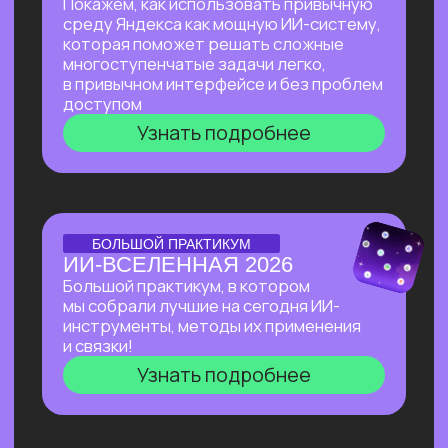
Узнать подробнее
Нейросети 28
IT-профессии 16
Для детей 8
Естественный интеллект 1
Высшее образование 2
Старт в нейросетях
— простое введение
в мир нейросетей. Основные принципы,
полезные рекомендации и советы по работе
с нейросетями для тех, кто делает первые
шаги в области ИИ.