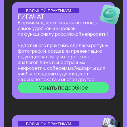
Нейросети для разработки и IT
—
углубленное изучение ИИ для решения
сложных задач: генерации медиаконтента,
глубокого анализа данных, разработки
автономных систем.
Нейросети для профессий вне IT
—
инструменты для автоматизации, анализа
данных и повышения эффективности. Примеры
использования: от генерация текстов
и изображений до оптимизации рутинных
процессов.
Старт в нейросетях
Нейросети для разработки и IT
Нейросети для профессий вне IT
ОТКРЫТАЯ ЛЕКЦИЯ
КАК ЗАПУСТИТЬ СТАРТАП
В 2026 БЕЗ КОМАНДЫ