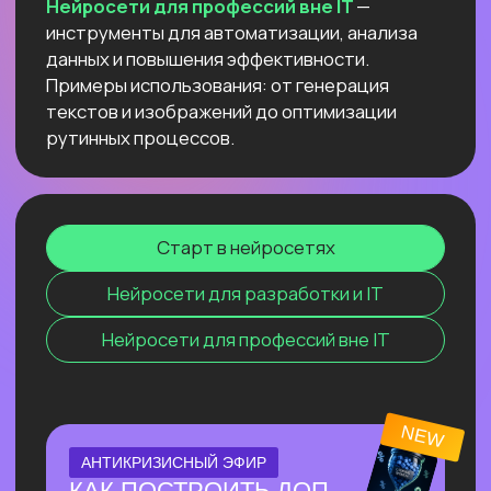
компьютере
и не переживать
о безопасности данных и плохом
интернете
Узнать подробнее
ОНЛАЙН-ПРАКТИКУМ
ПО СОЗДАНИЮ
ВИЗУАЛЬНОГО КОНТЕНТА С
ИИ
⚡ За один эфир соберем пакет
визуального контента с 0, без бюджета
и команды.
⚡ На практике разберём, как быстро
генерировать визуал под свои задачи с
помощью Перплексити и других
нейросетей.
Узнать подробнее
ОНЛАЙН-ПРАКТИКУМ
НОВЫЙ ПРАКТИКУМ
ПО КИТАЙСКИМ
НЕЙРОСЕТЯМ
Покажем лучшие модели, которые
обходят лидеров рынка