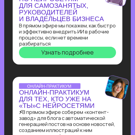
Узнать подробнее
ВЕБИНАР-ОБЗОР
ПРОФЕССИЯ ПРОМПТ-
ИНЖЕНЕР: КАК ХАЙП
ПРОШЛОГО ГОДА
ПРЕВРАТИЛСЯ В САМУЮ
ВОСТРЕБОВАННУЮ
СПЕЦИАЛИЗАЦИЮ В 2025?
Больше 2 лет наш карьерный центр
аккумулирует заказы и вакансии
по промпт-инжинирингу, и мы готовы
поделиться самыми свежими данными
Узнать подробнее
ОNLINE-ПРАКТИКУМ
ПО СОЗДАНИЮ ИИ-
АДМИНИСТРАТОРА
Собираем многофункционального ИИ-
администратора для салона красоты
за 60 минут!