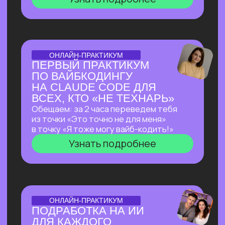
ОТКРЫТАЯ ЛЕКЦИЯ
ЛЕКЦИЯ, КОТОРАЯ
ПЕРЕВЕРНЕТ ВАШЕ
ПРЕДСТАВЛЕНИЕ
О ЗАРАБОТКЕ НА ИИ
Как делать на ИИ больше, чем
программисты
без программирования?
И перейти от «пробую
возможности ИИ» к «делаю на ИИ 500к+
и имею очередь из клиентов»
Узнать подробнее
ОТКРЫТЫЙ РАЗБОР С КЕЙСАМИ
OPENCLAW: КАК
СОЗДАТЬ СЕБЕ САМОГО
АВТОНОМНОГО
ПОМОЩНИКА ИЗ
ВОЗМОЖНЫХ НА СЕГОДНЯ?
Покажем в прямом эфире, на что
способен OpenClaw — ИИ-агент с 171
000+ звёзд на GitHub, который
не просто отвечает на запросы,