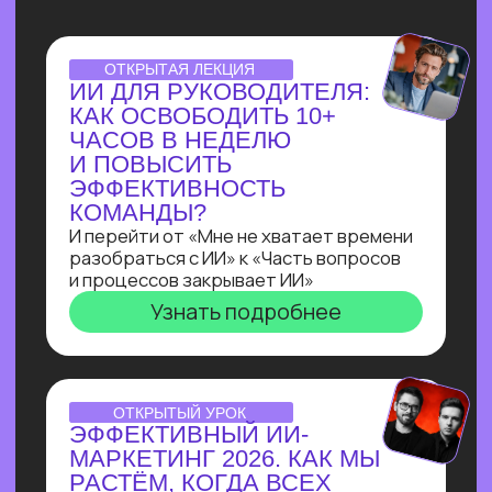
НУТРИЦИОЛОГА
В ТЕЛЕГРАМ ЗА 3 ДНЯ
С НУЛЯ!
Всего за три урока ты выполнишь
реальный заказ с биржи: соберёшь
полноценного бота-нутрициолога
с ИИI-ассистентом
на Salebot и поймешь, можешь ли
ты зарабатывать на разработке чат-
ботов от 100 т.р.
Узнать подробнее
ПРАКТИКУМ
ПО ЧАТ-БОТАМ:КАК
НАЧАТЬ ЗАРАБАТЫВАТЬ
НА БОТАХ В ЭПОХУ
БЛОКИРОВОК
И НЕЙРОСЕТЕЙ
В прямом эфире технический директор
Зерокодера Евгения Заяц подробно
разберет процесс выполнения заказа:
от получения ТЗ
до сборки. И поделится, как новичку
создавать востребованные решения
для бизнеса, за которые готовы
платить от 100 000 рублей!
Узнать подробнее