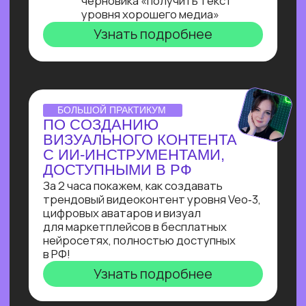
ОNLINE-ПРАКТИКУМ
ПО ЧАТ-БОТАМ
Узнай, как с нуля начать зарабатывать
на чат-ботах и уже через пару месяцев
и выйти на 100 т.р. за проект, создавая
востребованные решения для бизнеса
Узнать подробнее
ОNLINE-ПРАКТИКУМ
КАК СОБРАТЬ
ИНТЕРНЕТ МАГАЗИН
В БОТЕ ЗА 40 МИН.
С ПОМОЩЬЮ ИИ
В прямом эфире технический директор
Зерокодер за 40 минут соберет ИИ-
бота для заказов цветов без кода и
расскажет, сколько за это платят!
Узнать подробнее
ОНЛАЙН-ИНТЕНСИВ
СОЗДАЙ БОТА-