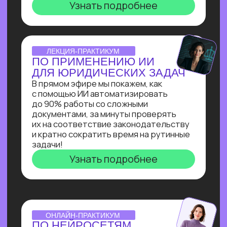
инженера: создаст
многофункционального ИИ-ассистента
для коммуникации с клиентом на сайте
и сокращения затрат на персонал.
Узнать подробнее
ОNLINE-ИНТЕНСИВ
СОЗДАЕМ ИИ-АССИСТЕНТА
ЗА 3 ДНЯ!
Ты создашь полноценного ИИ-
ассистента, интегрированного
в Telegram, на выбранную тобой тему
без единой строчки кода!
Узнать подробнее
ОТКРЫТАЯ ЛЕКЦИЯ
СВОЙ БИЗНЕС НА ИИ
Как делать от 1 000 000₽
на внедрении ИИ в бизнес. Получи
реальное видение рынка ИИ
от эксперта по нейросетям Зерокодер
Кирилла Пшинника!