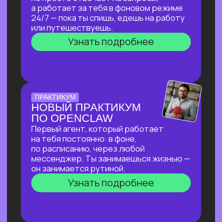
ПО СОЗДАНИЮ
ВИЗУАЛЬНОГО КОНТЕНТА
С ИИ-ИНСТРУМЕНТАМИ,
ДОСТУПНЫМИ В РФ
За 2 часа покажем, как создавать
трендовый видеоконтент уровня Veo‑3,
цифровых аватаров и визуал
для маркетплейсов в бесплатных
нейросетях, полностью доступных
в РФ!
Узнать подробнее
ОТКРЫТАЯ ЛЕКЦИЯ
ИИ ДЛЯ РУКОВОДИТЕЛЯ:
КАК ОСВОБОДИТЬ 10+
ЧАСОВ В НЕДЕЛЮ
И ПОВЫСИТЬ
ЭФФЕКТИВНОСТЬ
КОМАНДЫ?
И перейти от «Мне не хватает времени
разобраться с ИИ» к «Часть вопросов
и процессов закрывает ИИ»
Узнать подробнее