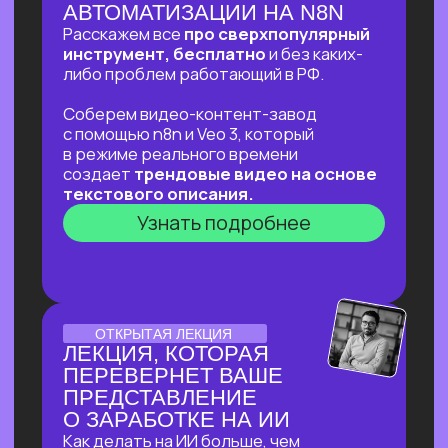
ОНЛАЙН-ПРАКТИКУМ
ОНЛАЙН-ПРАКТИКУМ
ДЛЯ ТЕХ, КТО УЖЕ НА
«ТЫ»С НЕЙРОСЕТЯМИ
⚡
В прямом эфире соберем «контент-
завод» для блога с автоматической
генерацией постов на основе новостей,
созданием иллюстраций к ним
и автопостингом!
⚡Никакой «базы» и «основ» —
приходи за действительно мощной
экспертизой в ИИ и узнай, что взять
от нейросетей уверенным
пользователям!
Узнать подробнее
ОТКРЫТЫЙ УРОК
ОТКРЫТЫЙ УРОК
ПО ИСПОЛЬЗОВАНИЮ
НЕЙРОСЕТЕЙ ДЛЯ
ЗДОРОВЬЯ
Расскажем как:
Разбираться в своём здоровье
c помощью ИИ
Экономить на врачах и ненужных
анализах и при этом