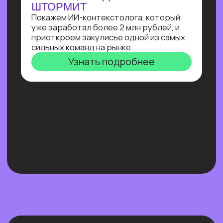
Нейросети 28
IT-профессии 16
Для детей 8
Естественный интеллект 1
Высшее образование 2
Узнайте, как освоить классическое
программирование и востребованные
методы разработки
в 2−4 раза быстрее
с помощью нейросетей и no-соde
инструментов!