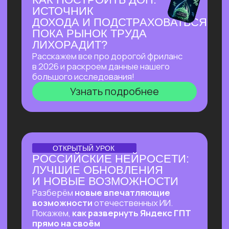
Узнать подробнее
ПЕРВЫЙ ОНЛАЙН-ПРАКТИКУМ
ПО ИИ-ЭКОСИСТЕМЕ
GOOGLE В РУССКОЯЗЫЧНОМ
ПРОСТРАНСТВЕ
В прямом эфире покажем, как
автоматизировать ежедневные
процессы в гугл-таблицах
и документах, как создавать из них
полный цикл контента — от текстов
до видеопрезентаций и аудиподкастов
и как использовать привычные
инструменты Google на полную!
Узнать подробнее
ОНЛАЙН-ПРАКТИКУМ
ВАЙБ-ПРАКТИКУМ
ПО ВАЙБ-КОДИНГУ
Собираем ИИ-агента, который в режиме
реального времени разбирает почту,
отвечает на письма, уведомляет
в Телеграм о самых важных и присылает