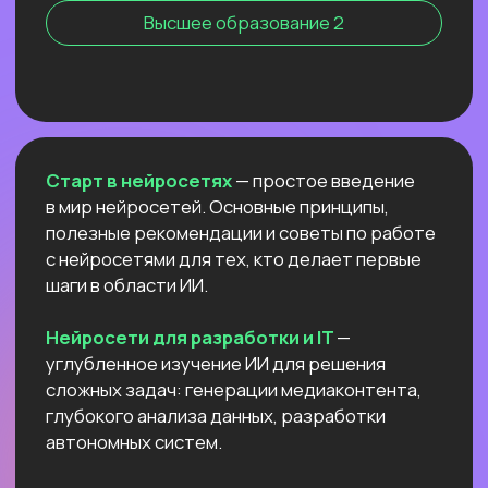
Нейросети для профессий вне IT
NEW
АНТИКРИЗИСНЫЙ ЭФИР
КАК ПОСТРОИТЬ ДОП.
ИСТОЧНИК
ДОХОДА И ПОДСТРАХОВАТЬСЯ
ПОКА РЫНОК ТРУДА
ЛИХОРАДИТ?
Расскажем все про дорогой фриланс
в 2026 и раскроем данные нашего
большого исследования!
Узнать подробнее
ОТКРЫТЫЙ УРОК
РОССИЙСКИЕ НЕЙРОСЕТИ:
ЛУЧШИЕ ОБНОВЛЕНИЯ
И НОВЫЕ ВОЗМОЖНОСТИ
Разберём
новые впечатляющие
возможности
отечественных ИИ.
Покажем,
как развернуть Яндекс ГПТ
прямо на своём