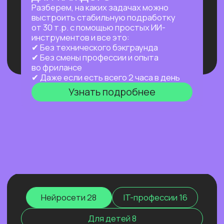
а работает за тебя в фоновом режиме
24/7 — пока ты спишь, едешь на работу
или путешествуешь.
Узнать подробнее
ПРАКТИКУМ
НОВЫЙ ПРАКТИКУМ
ПО OPENCLAW
Первый агент, который работает
на тебя постоянно: в фоне,
по расписанию, через любой
мессенджер. Ты занимаешься жизнью —
он занимается рутиной.
Узнать подробнее