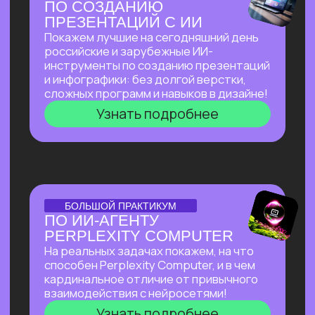
И БЮДЖЕТА, НАНЯВ
НА РАБОТУ ИИ?
Расскажем, как изменился подход
к запуску стартапов с ИИ, что нужно для
успеха, и поделимся успешным опытом
Зерокодера — как из идеи вырос
многомиллионный бизнес, и как нам
удавалось привлекать инвестиции
даже в самое турбулентное время
Узнать подробнее
ОТКРЫТЫЙ УРОК
ОТКРЫТЫЙ УРОК
ПО ВИЗУАЛЬНОЙ
АВТОМАТИЗАЦИИ НА N8N
Расскажем все
про сверхпопулярный
инструмент, бесплатно
и без каких-
либо проблем работающий в РФ.
Соберем видео-контент-завод
с помощью n8n и Veo 3, который
в режиме реального времени
создает
трендовые видео на основе
текстового описания.
Узнать подробнее