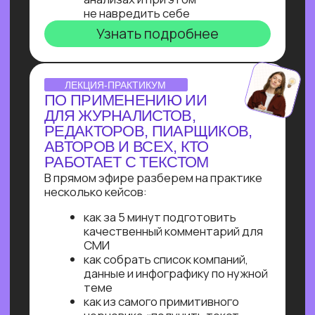
Узнайте, как освоить классическое
программирование и востребованные
методы разработки
в 2−4 раза быстрее
с помощью нейросетей и no-соde
инструментов!
Промпт-инжиниринг
Чат-боты
Вайб-кодинг
Чат-боты
— Узнайте, как с нуля начать
зарабатывать на чат-ботах и уже через
пару месяцев и выйти на 100 т.р.
за проект, создавая востребованные
решения для бизнеса