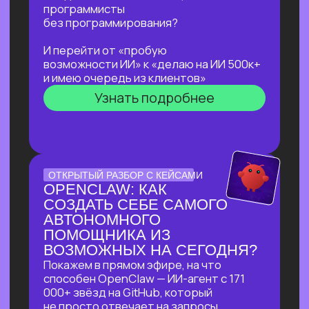
не навредить себе
Узнать подробнее
ЛЕКЦИЯ-ПРАКТИКУМ
ПО ПРИМЕНЕНИЮ ИИ
ДЛЯ ЖУРНАЛИСТОВ,
РЕДАКТОРОВ, ПИАРЩИКОВ,
АВТОРОВ И ВСЕХ, КТО
РАБОТАЕТ С ТЕКСТОМ
В прямом эфире разберем на практике
несколько кейсов:
как за 5 минут подготовить
качественный комментарий для
СМИ
как собрать список компаний,
данные и инфографику по нужной
теме
как из самого примитивного
черновика «получить текст
уровня хорошего медиа»
Узнать подробнее
БОЛЬШОЙ ПРАКТИКУМ