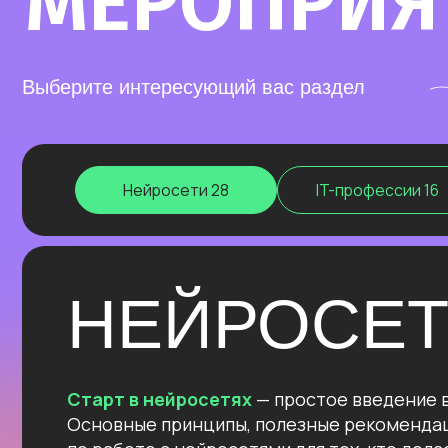
Нейросети 28
IT-профессии 16
НЕЙРОСЕТИ
Старт в нейросетях
— простое введение в мир 
Основные принципы, полезные рекомендации и 
по работе с нейросетями для тех, кто делает пе
в области ИИ.
Нейросети для разработки и IT
— углубленное 
для решения сложных задач: генерации медиако
глубокого анализа данных, разработки автономн
Нейросети для профессий вне IT
— инструмент
автоматизации, анализа данных и повышения эф