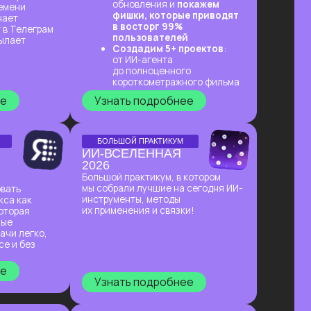
Узнать подробнее
БОЛЬШОЙ ПРАКТИКУМ
ПО СОЗДАНИЮ
ПРЕЗЕНТАЦИЙ
С ИИ
Покажем лучшие на сегодняшний
день российские и зарубежные ИИ-
инструменты по созданию
презентаций и инфографики: без
долгой верстки, сложных программ
и навыков в дизайне!
Узнать подробнее
ОНЛАЙН-ПРАКТИКУМ
ПЕРВЫЙ ПРАКТИКУМ