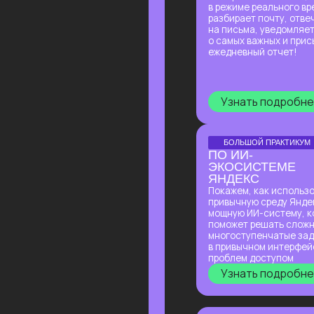
многоступенчатые задачи легко,
в привычном интерфейсе и без
проблем доступом
Узнать подробнее
БОЛЬШОЙ ПРАКТИКУМ
ГИГАЧАТ
В прямом эфире покажем всю мощь
самой удобной и широкой
по функционалу российской
нейросети!
Будет много практики: сделаем
ретушь фотографий, создадим
презентацию с функционалом,
у которого нет аналогов даже
в иностранных нейросетях,
соберем майндкарты для учебы,
создадим аудиоподкаст на основе
текста и многое другое!
Узнать подробнее
БОЛЬШОЙ ПРАКТИКУМ
ПО ИИ-АГЕНТУ