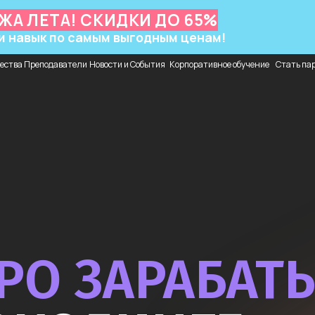
ЕТА! СКИДКИ ДО 65%
У
к по самым выгодным ценам!
еподаватели
Новости и События
Корпоративное обучение
Стать партнером
О ЗАРАБАТЫВА
КОДИНГЕ,