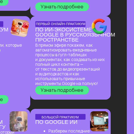
инструменты Google на полную!
Узнать подробнее
БОЛЬШОЙ ПРАКТИКУМ
ПО GOOGLE ИИ
Разберем последние
обновления и
покажем
фишки, которые приводят
в восторг 99%
пользователей
Создадим 5+ проектов
:
от ИИ-агента
до полноценного
короткометражного фильма
Узнать подробнее
БОЛЬШОЙ ПРАКТИКУМ
ИИ-ВСЕЛЕННАЯ
2026
Большой практикум, в котором
мы собрали лучшие на сегодня ИИ-
инструменты, методы
их применения и связки!