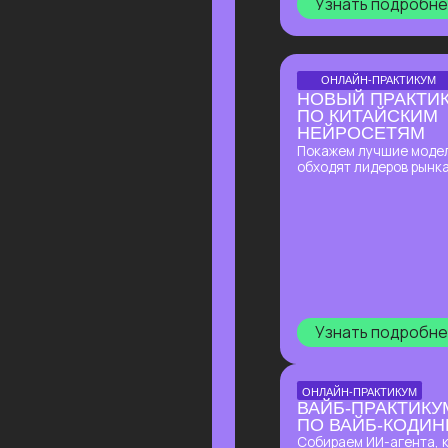
Узнать подробнее
ОНЛАЙН-ПРАКТИКУМ
ВАЙБ-ПРАКТИКУМ
ПО ВАЙБ-КОДИНГУ
Собираем ИИ-агента, который
в режиме реального времени
разбирает почту, отвечает
на письма, уведомляет в Телеграм
о самых важных и присылает
ежедневный отчет!
Узнать подробнее
БОЛЬШОЙ ПРАКТИКУМ
ПО ИИ-
ЭКОСИСТЕМЕ
ЯНДЕКС
Покажем, как использовать
привычную среду Яндекса как
мощную ИИ-систему, которая
поможет решать сложные