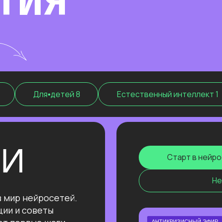
Для⦁детей 8
Естественный интеллект 1
Высш
Старт в нейросетях
Нейросети для п
нейросетей.
советы
рвые шаги
АНТИКРИЗИСНЫЙ ЭФИР
КАК ПОСТРОИТЬ ДОП. ИСТО
ДОХОДА И ПОДСТРАХОВАТЬ
РЫНОК ТРУДА ЛИХОРАДИТ?
Расскажем все про дорогой фриланс в 
изучение ИИ
и раскроем данные нашего большого и
нтента,
ых систем.
Узнать подробнее
ы для
фективности.