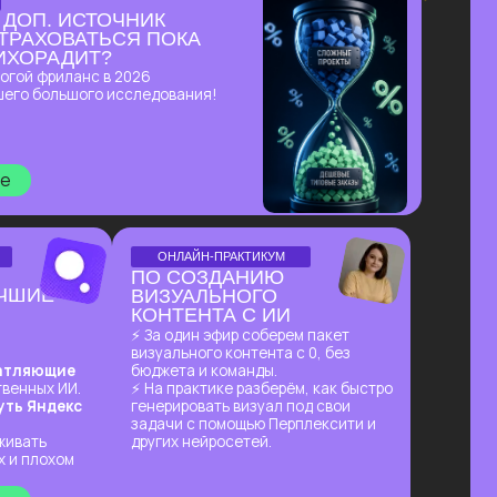
ОНЛАЙН-ПРАКТИКУМ
ПО СОЗДАНИЮ
ВИЗУАЛЬНОГО
КОНТЕНТА С ИИ
⚡ За один эфир соберем пакет
визуального контента с 0, без
бюджета и команды.
⚡ На практике разберём, как быстро
генерировать визуал под свои
задачи с помощью Перплексити и
других нейросетей.
Узнать подробнее
ПЕРВЫЙ ОНЛАЙН-ПРАКТИКУМ
ПО ИИ-ЭКОСИСТЕМЕ
GOOGLE В РУССКОЯЗЫЧНОМ
ПРОСТРАНСТВЕ
В прямом эфире покажем, как
автоматизировать ежедневные
процессы в гугл-таблицах
и документах, как создавать из них
полный цикл контента —
от текстов до видеопрезентаций
и аудиподкастов и как
использовать привычные