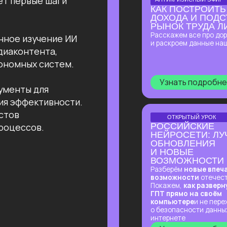
ОТКРЫТЫЙ УРОК
сов.
РОССИЙСКИЕ
НЕЙРОСЕТИ: ЛУЧШИЕ
ОБНОВЛЕНИЯ
И НОВЫЕ
ВОЗМОЖНОСТИ
Разберём
новые впечатляющие
возможности
отечественных ИИ.
Покажем,
как развернуть Яндекс
ГПТ прямо на своём
компьютере
и не переживать
о безопасности данных и плохом
интернете
Узнать подробнее
ОНЛАЙН-ПРАКТИКУМ
НОВЫЙ ПРАКТИКУМ
ПО КИТАЙСКИМ
НЕЙРОСЕТЯМ
Покажем лучшие модели, которые
обходят лидеров рынка