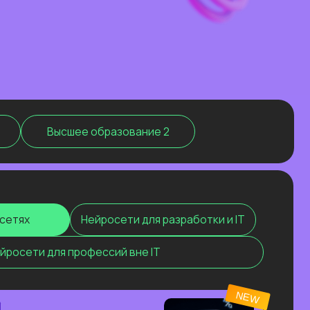
ее образование 2
Нейросети для разработки и IT
рофессий вне IT
NEW
ЧНИК
СЯ ПОКА
2026
сследования!