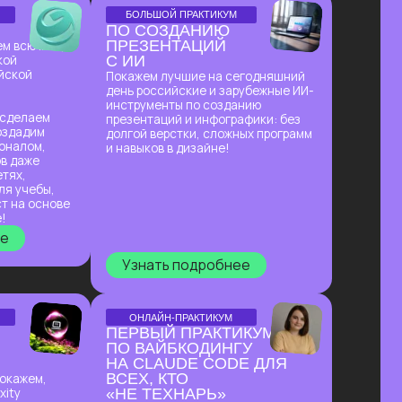
ПО ВАЙБКОДИНГУ
НА CLAUDE CODE ДЛЯ
ВСЕХ, КТО
«НЕ ТЕХНАРЬ»
Обещаем: за 2 часа переведем
тебя из точки «Это точно не для
меня» в точку «Я тоже могу вайб-
кодить!»
Узнать подробнее