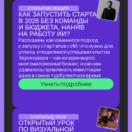
ЛЕКЦИЯ-ПРАКТИКУМ
ПО ПРИМЕНЕНИЮ ИИ
ДЛЯ ЮРИДИЧЕСКИХ ЗАДАЧ
В прямом эфире мы покажем, как
с помощью ИИ автоматизировать
до 90% работы со сложными
документами, за минуты проверять
их на соответствие законодательству
и кратно сократить время на рутинные
задачи!
Узнать подробнее
ОНЛАЙН-ПРАКТИКУМ
ПО НЕЙРОСЕТЯМ
ДЛЯ САМОЗАНЯТЫХ,
РУКОВОДИТЕЛЕЙ
И ВЛАДЕЛЬЦЕВ БИЗНЕСА
В прямом эфире мы покажем, как быстро
и эффективно внедрить ИИ в рабочие
процессы, если нет времени
разбираться
Узнать подробнее