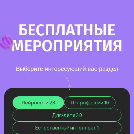
Старт в нейросетях
— простое введение
в мир нейросетей. Основные принципы,
полезные рекомендации и советы по работе
с нейросетями для тех, кто делает первые
шаги в области ИИ.
Нейросети для разработки и IT
—
углубленное изучение ИИ для решения
сложных задач: генерации медиаконтента,
глубокого анализа данных, разработки
автономных систем.
Нейросети для профессий вне IT
—
инструменты для автоматизации, анализа
данных и повышения эффективности.
Примеры использования: от генерация
текстов и изображений до оптимизации
рутинных процессов.
Старт в нейросетях
Нейросети для разработки и IT