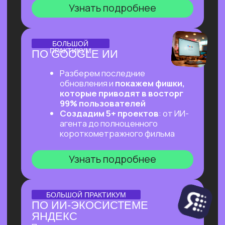
ОНЛАЙН-ПРАКТИКУМ
ПЕРВЫЙ ПРАКТИКУМ
ПО ВАЙБКОДИНГУ
НА CLAUDE CODE ДЛЯ
ВСЕХ, КТО «НЕ ТЕХНАРЬ»
Обещаем: за 2 часа переведем тебя
из точки «Это точно не для меня»
в точку «Я тоже могу вайб-кодить!»
Узнать подробнее
ОНЛАЙН-ПРАКТИКУМ
ПОДРАБОТКА НА ИИ
ДЛЯ КАЖДОГО
Разберем, на каких задачах можно
выстроить стабильную подработку
от 30 т.р. с помощью простых ИИ-
инструментов и все это:
✔ Без технического бэкграунда
✔ Без смены профессии и опыта
во фрилансе
✔ Даже если есть всего 2 часа в день