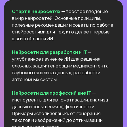
Естественный интеллект 1
Высшее образование 2
Узнайте, как освоить классическое
программирование и востребованные
методы разработки
в 2−4 раза быстрее
с помощью нейросетей и no-соde
инструментов!
Промпт-инжиниринг
Чат-боты
Вайб-кодинг
Промпт-инжиниринг
— это
взаимодействие с нейросетями, которое
превращает твои идеи в мощные ИИ-
решения: автоматизация рутину,