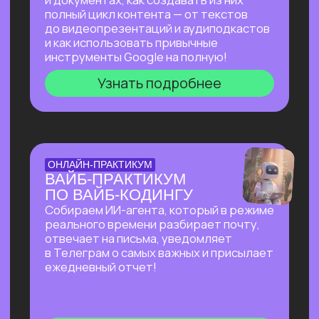
на основе текста и многое другое!
Узнать подробнее
БОЛЬШОЙ ПРАКТИКУМ
ПО СОЗДАНИЮ
ПРЕЗЕНТАЦИЙ С ИИ
Покажем лучшие на сегодняшний день
российские и зарубежные ИИ-
инструменты по созданию презентаций
и инфографики: без долгой верстки,
сложных программ и навыков в дизайне!
Узнать подробнее
БОЛЬШОЙ ПРАКТИКУМ
ПО ИИ-АГЕНТУ
PERPLEXITY COMPUTER
На реальных задачах покажем, на что
способен Perplexity Computer, и в чем
кардинальное отличие от привычного
взаимодействия с нейросетями!
Узнать подробнее