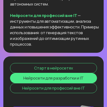
данных и повышения эффективности.
Примеры использования: от генерация
текстов и изображений до оптимизации
рутинных процессов.
Старт в нейросетях
Нейросети для разработки и IT
Нейросети для профессий вне IT
ОНЛАЙН-СЕМИНАР
ПО ПЕРПЛЕКСИТИ ИИ ДЛЯ
ПЕДАГОГОВ
И РЕПЕТИТОРОВ
Соберем «вау-урок» для ваших
учеников и студентов за минуты
и расскажем, как сделать это
стабильной практикой.
Узнать подробнее