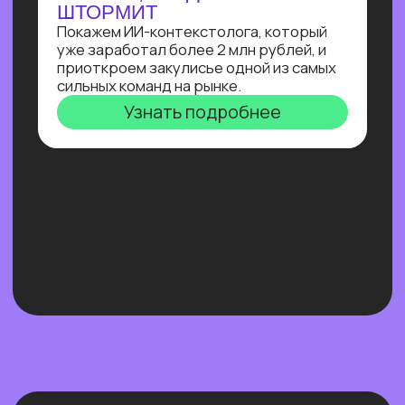
Нейросети 28
IT-профессии 16
Для детей 8
Естественный интеллект 1
Высшее образование 2
Узнайте, как освоить классическое
программирование и востребованные
методы разработки
в 2−4 раза быстрее
с помощью нейросетей и no-соde
инструментов!