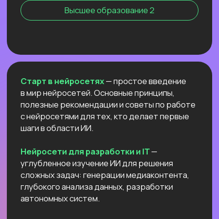
Нейросети для профессий вне IT
NEW
АНТИКРИЗИСНЫЙ ЭФИР
КАК ПОСТРОИТЬ ДОП.
ИСТОЧНИК
ДОХОДА И ПОДСТРАХОВАТЬСЯ
ПОКА РЫНОК ТРУДА
ЛИХОРАДИТ?
Расскажем все про дорогой фриланс
в 2026 и раскроем данные нашего
большого исследования!
Узнать подробнее
ОТКРЫТЫЙ УРОК
РОССИЙСКИЕ НЕЙРОСЕТИ:
ЛУЧШИЕ ОБНОВЛЕНИЯ
И НОВЫЕ ВОЗМОЖНОСТИ
Разберём
новые впечатляющие
возможности
отечественных ИИ.
Покажем,
как развернуть Яндекс ГПТ
прямо на своём