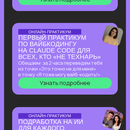
ОТКРЫТАЯ ЛЕКЦИЯ
ЛЕКЦИЯ, КОТОРАЯ
ПЕРЕВЕРНЕТ ВАШЕ
ПРЕДСТАВЛЕНИЕ
О ЗАРАБОТКЕ НА ИИ
Как делать на ИИ больше, чем
программисты
без программирования?
И перейти от «пробую
возможности ИИ» к «делаю на ИИ 500к+
и имею очередь из клиентов»
Узнать подробнее
ОТКРЫТЫЙ РАЗБОР С КЕЙСАМИ
OPENCLAW: КАК
СОЗДАТЬ СЕБЕ САМОГО
АВТОНОМНОГО
ПОМОЩНИКА ИЗ
ВОЗМОЖНЫХ НА СЕГОДНЯ?
Покажем в прямом эфире, на что
способен OpenClaw — ИИ-агент с 171
000+ звёзд на GitHub, который
не просто отвечает на запросы,