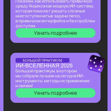
Узнать подробнее
Нейросети 28
IT-профессии 16
Для детей 8
Естественный интеллект 1
Высшее образование 2
Старт в нейросетях
— простое введение
в мир нейросетей. Основные принципы,
полезные рекомендации и советы по работе
с нейросетями для тех, кто делает первые
шаги в области ИИ.