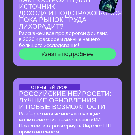
Узнать подробнее
ПЕРВЫЙ ОНЛАЙН-ПРАКТИКУМ
ПО ИИ-ЭКОСИСТЕМЕ
GOOGLE В РУССКОЯЗЫЧНОМ
ПРОСТРАНСТВЕ
В прямом эфире покажем, как
автоматизировать ежедневные
процессы в гугл-таблицах
и документах, как создавать из них
полный цикл контента — от текстов
до видеопрезентаций и аудиподкастов
и как использовать привычные
инструменты Google на полную!
Узнать подробнее
ОНЛАЙН-ПРАКТИКУМ
ВАЙБ-ПРАКТИКУМ
ПО ВАЙБ-КОДИНГУ
Собираем ИИ-агента, который в режиме
реального времени разбирает почту,
отвечает на письма, уведомляет
в Телеграм о самых важных и присылает