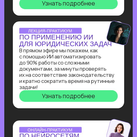
инженера: создаст
многофункционального ИИ-ассистента
для коммуникации с клиентом на сайте
и сокращения затрат на персонал.
Узнать подробнее
ОNLINE-ИНТЕНСИВ
СОЗДАЕМ ИИ-АССИСТЕНТА
ЗА 3 ДНЯ!
Ты создашь полноценного ИИ-
ассистента, интегрированного
в Telegram, на выбранную тобой тему
без единой строчки кода!
Узнать подробнее
ОТКРЫТАЯ ЛЕКЦИЯ
СВОЙ БИЗНЕС НА ИИ
Как делать от 1 000 000₽
на внедрении ИИ в бизнес. Получи
реальное видение рынка ИИ
от эксперта по нейросетям Зерокодер
Кирилла Пшинника!