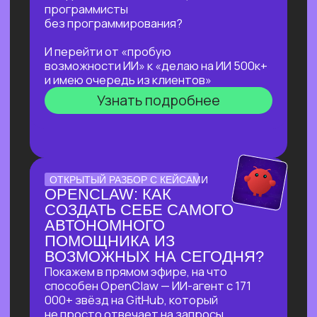
не навредить себе
Узнать подробнее
ЛЕКЦИЯ-ПРАКТИКУМ
ПО ПРИМЕНЕНИЮ ИИ
ДЛЯ ЖУРНАЛИСТОВ,
РЕДАКТОРОВ, ПИАРЩИКОВ,
АВТОРОВ И ВСЕХ, КТО
РАБОТАЕТ С ТЕКСТОМ
В прямом эфире разберем на практике
несколько кейсов:
как за 5 минут подготовить
качественный комментарий для
СМИ
как собрать список компаний,
данные и инфографику по нужной
теме
как из самого примитивного
черновика «получить текст
уровня хорошего медиа»
Узнать подробнее
БОЛЬШОЙ ПРАКТИКУМ