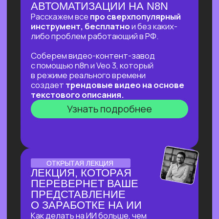
ОНЛАЙН-ПРАКТИКУМ
ОНЛАЙН-ПРАКТИКУМ
ДЛЯ ТЕХ, КТО УЖЕ НА
«ТЫ»С НЕЙРОСЕТЯМИ
⚡
В прямом эфире соберем «контент-
завод» для блога с автоматической
генерацией постов на основе новостей,
созданием иллюстраций к ним
и автопостингом!
⚡Никакой «базы» и «основ» —
приходи за действительно мощной
экспертизой в ИИ и узнай, что взять
от нейросетей уверенным
пользователям!
Узнать подробнее
ОТКРЫТЫЙ УРОК
ОТКРЫТЫЙ УРОК
ПО ИСПОЛЬЗОВАНИЮ
НЕЙРОСЕТЕЙ ДЛЯ
ЗДОРОВЬЯ
Расскажем как:
Разбираться в своём здоровье
c помощью ИИ
Экономить на врачах и ненужных
анализах и при этом