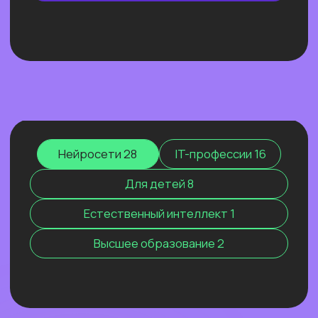
ОТКРЫТЫЙ УРОК
ЭФФЕКТИВНЫЙ ИИ-
МАРКЕТИНГ 2026. КАК МЫ
РАСТЁМ, КОГДА ВСЕХ
ШТОРМИТ
Покажем ИИ-контекстолога, который
уже заработал более 2 млн рублей, и
приоткроем закулисье одной из самых
сильных команд на рынке.
Узнать подробнее
Нейросети 28
IT-профессии 16
Для детей 8