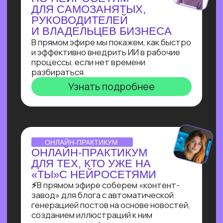
Узнать подробнее
ВЕБИНАР-ОБЗОР
ПРОФЕССИЯ ПРОМПТ-
ИНЖЕНЕР: КАК ХАЙП
ПРОШЛОГО ГОДА
ПРЕВРАТИЛСЯ В САМУЮ
ВОСТРЕБОВАННУЮ
СПЕЦИАЛИЗАЦИЮ В 2025?
Больше 2 лет наш карьерный центр
аккумулирует заказы и вакансии
по промпт-инжинирингу, и мы готовы
поделиться самыми свежими данными
Узнать подробнее
ОNLINE-ПРАКТИКУМ
ПО СОЗДАНИЮ ИИ-
АДМИНИСТРАТОРА
Собираем многофункционального ИИ-
администратора для салона красоты
за 60 минут!