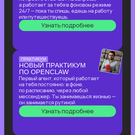
ПО СОЗДАНИЮ
ВИЗУАЛЬНОГО КОНТЕНТА
С ИИ-ИНСТРУМЕНТАМИ,
ДОСТУПНЫМИ В РФ
За 2 часа покажем, как создавать
трендовый видеоконтент уровня Veo‑3,
цифровых аватаров и визуал
для маркетплейсов в бесплатных
нейросетях, полностью доступных
в РФ!
Узнать подробнее
ОТКРЫТАЯ ЛЕКЦИЯ
ИИ ДЛЯ РУКОВОДИТЕЛЯ:
КАК ОСВОБОДИТЬ 10+
ЧАСОВ В НЕДЕЛЮ
И ПОВЫСИТЬ
ЭФФЕКТИВНОСТЬ
КОМАНДЫ?
И перейти от «Мне не хватает времени
разобраться с ИИ» к «Часть вопросов
и процессов закрывает ИИ»
Узнать подробнее