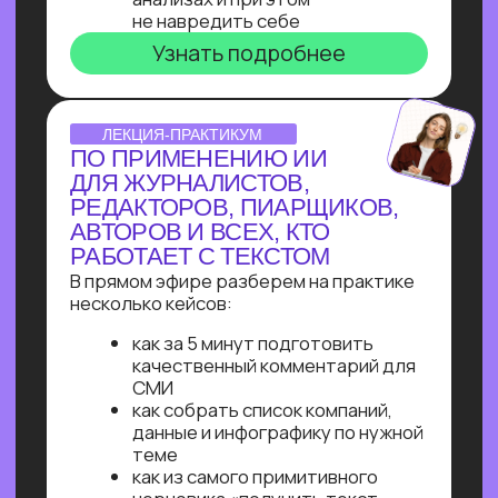
Узнайте, как освоить классическое
программирование и востребованные
методы разработки
в 2−4 раза быстрее
с помощью нейросетей и no-соde
инструментов!
Промпт-инжиниринг
Чат-боты
Вайб-кодинг
Чат-боты
— Узнайте, как с нуля начать
зарабатывать на чат-ботах и уже через
пару месяцев и выйти на 100 т.р.
за проект, создавая востребованные
решения для бизнеса