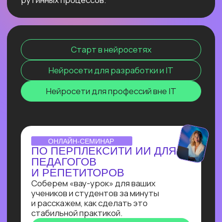
сокращение расходов, ускорение
бизнес-процессов в десятки раз
и прочее. Освоив эту востребованную
профессию сейчас, ты станешь
экспертом, способным создавать
интеллектуальные продукты, которые
меняют правила игры и приносят
реальную прибыль.
ОТКРЫТЫЙ УРОК
ЗАПУСК НЕЙРОСЕТИ
DEEPSEEK R1 ЛОКАЛЬНО
НА СВОЕМ КОМПЬЮТЕРЕ
Покажем, как развернуть модель
deepseek R1 прямо на своём
компьютере и не переживать
о безопасности данных, зависаниях
и плохом интернете
Узнать подробнее
ОNLINE-ПРАКТИКУМ
ПО СОЗДАНИЮ ИИ-
АССИСТЕНТА
В прямом эфире Кирилл Пшинник
сделает реальную задачу промпт-