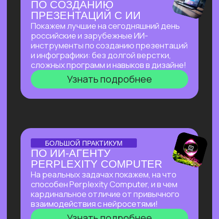
И БЮДЖЕТА, НАНЯВ
НА РАБОТУ ИИ?
Расскажем, как изменился подход
к запуску стартапов с ИИ, что нужно для
успеха, и поделимся успешным опытом
Зерокодера — как из идеи вырос
многомиллионный бизнес, и как нам
удавалось привлекать инвестиции
даже в самое турбулентное время
Узнать подробнее
ОТКРЫТЫЙ УРОК
ОТКРЫТЫЙ УРОК
ПО ВИЗУАЛЬНОЙ
АВТОМАТИЗАЦИИ НА N8N
Расскажем все
про сверхпопулярный
инструмент, бесплатно
и без каких-
либо проблем работающий в РФ.
Соберем видео-контент-завод
с помощью n8n и Veo 3, который
в режиме реального времени
создает
трендовые видео на основе
текстового описания.
Узнать подробнее