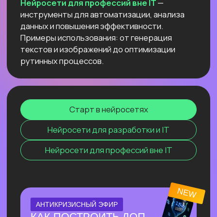
компьютере
и не переживать
о безопасности данных и плохом
интернете
Узнать подробнее
ОНЛАЙН-ПРАКТИКУМ
ПО СОЗДАНИЮ
ВИЗУАЛЬНОГО КОНТЕНТА С
ИИ
⚡ За один эфир соберем пакет
визуального контента с 0, без бюджета
и команды.
⚡ На практике разберём, как быстро
генерировать визуал под свои задачи с
помощью Перплексити и других
нейросетей.
Узнать подробнее
ОНЛАЙН-ПРАКТИКУМ
НОВЫЙ ПРАКТИКУМ
ПО КИТАЙСКИМ
НЕЙРОСЕТЯМ
Покажем лучшие модели, которые
обходят лидеров рынка