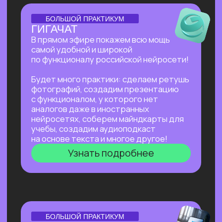
Нейросети для разработки и IT
—
углубленное изучение ИИ для решения
сложных задач: генерации медиаконтента,
глубокого анализа данных, разработки
автономных систем.
Нейросети для профессий вне IT
—
инструменты для автоматизации, анализа
данных и повышения эффективности. Примеры
использования: от генерация текстов
и изображений до оптимизации рутинных
процессов.
Старт в нейросетях
Нейросети для разработки и IT
Нейросети для профессий вне IT
ОТКРЫТАЯ ЛЕКЦИЯ
КАК ЗАПУСТИТЬ СТАРТАП
В 2026 БЕЗ КОМАНДЫ