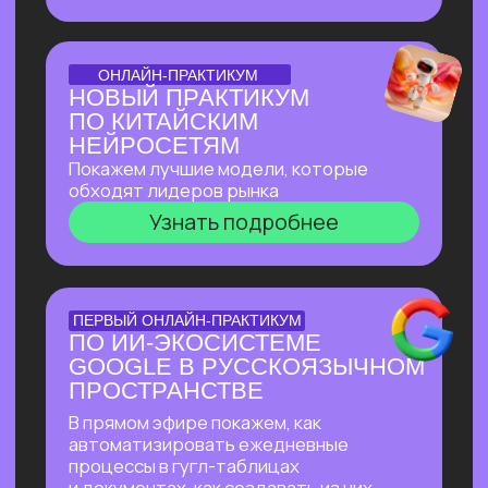
доступом
Узнать подробнее
БОЛЬШОЙ ПРАКТИКУМ
ИИ-ВСЕЛЕННАЯ 2026
Большой практикум, в котором
мы собрали лучшие на сегодня ИИ-
инструменты, методы их применения
и связки!
Узнать подробнее
БОЛЬШОЙ ПРАКТИКУМ
ГИГАЧАТ
В прямом эфире покажем всю мощь
самой удобной и широкой
по функционалу российской нейросети!
Будет много практики: сделаем ретушь
фотографий, создадим презентацию
с функционалом, у которого нет
аналогов даже в иностранных
нейросетях, соберем майндкарты для
учебы, создадим аудиоподкаст