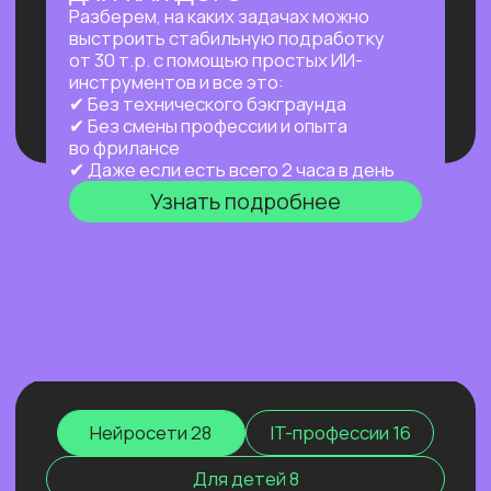
а работает за тебя в фоновом режиме
24/7 — пока ты спишь, едешь на работу
или путешествуешь.
Узнать подробнее
ПРАКТИКУМ
НОВЫЙ ПРАКТИКУМ
ПО OPENCLAW
Первый агент, который работает
на тебя постоянно: в фоне,
по расписанию, через любой
мессенджер. Ты занимаешься жизнью —
он занимается рутиной.
Узнать подробнее