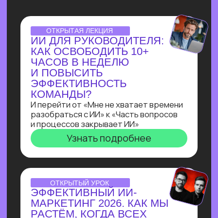
НУТРИЦИОЛОГА
В ТЕЛЕГРАМ ЗА 3 ДНЯ
С НУЛЯ!
Всего за три урока ты выполнишь
реальный заказ с биржи: соберёшь
полноценного бота-нутрициолога
с ИИI-ассистентом
на Salebot и поймешь, можешь ли
ты зарабатывать на разработке чат-
ботов от 100 т.р.
Узнать подробнее
ПРАКТИКУМ
ПО ЧАТ-БОТАМ:КАК
НАЧАТЬ ЗАРАБАТЫВАТЬ
НА БОТАХ В ЭПОХУ
БЛОКИРОВОК
И НЕЙРОСЕТЕЙ
В прямом эфире технический директор
Зерокодера Евгения Заяц подробно
разберет процесс выполнения заказа:
от получения ТЗ
до сборки. И поделится, как новичку
создавать востребованные решения
для бизнеса, за которые готовы
платить от 100 000 рублей!
Узнать подробнее