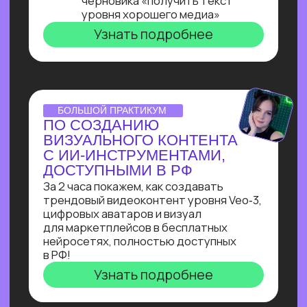
ОNLINE-ПРАКТИКУМ
ПО ЧАТ-БОТАМ
Узнай, как с нуля начать зарабатывать
на чат-ботах и уже через пару месяцев
и выйти на 100 т.р. за проект, создавая
востребованные решения для бизнеса
Узнать подробнее
ОNLINE-ПРАКТИКУМ
КАК СОБРАТЬ
ИНТЕРНЕТ МАГАЗИН
В БОТЕ ЗА 40 МИН.
С ПОМОЩЬЮ ИИ
В прямом эфире технический директор
Зерокодер за 40 минут соберет ИИ-
бота для заказов цветов без кода и
расскажет, сколько за это платят!
Узнать подробнее
ОНЛАЙН-ИНТЕНСИВ
СОЗДАЙ БОТА-