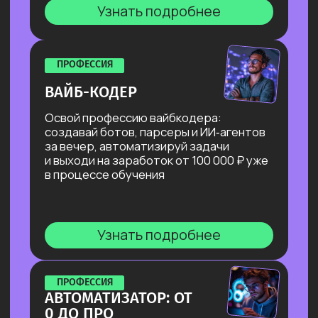
Собираешь портфолио
на реальных и учебных кейсах
и разбираешься в каналах поиска
заказов.
Результат: готовые материалы
и стратегия поиска.
Берем учебные заказы
Выполняем учебные заказы
от университета, которые можно
выполнить без давления,
с пошаговой обратной связью.
Результат: быстрые кейсы
и уверенность.
Работаем с куратором
практики
Подбираем подходящие первые
реальные заказы, усиливаем
отклики, тренируем навык