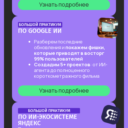
ОНЛАЙН-ПРАКТИКУМ
ПЕРВЫЙ ПРАКТИКУМ
ПО ВАЙБКОДИНГУ
НА CLAUDE CODE ДЛЯ ВСЕХ,
КТО «НЕ ТЕХНАРЬ»
Обещаем: за 2 часа переведем тебя
из точки «Это точно не для меня»
в точку «Я тоже могу вайб-кодить!»
Узнать подробнее
ОНЛАЙН-ПРАКТИКУМ
ПОДРАБОТКА НА ИИ
ДЛЯ КАЖДОГО
Разберем, на каких задачах можно
выстроить стабильную подработку
от 30 т.р. с помощью простых ИИ-
инструментов и все это:
✔ Без технического бэкграунда
✔ Без смены профессии и опыта
во фрилансе
✔ Даже если есть всего 2 часа в день