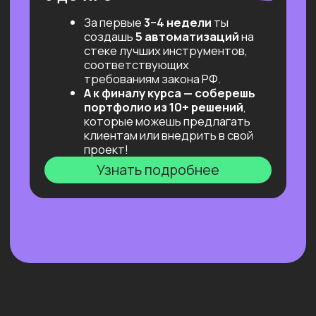
переговоров с заказчиком.
А еще — просто поддерживаем
и не даем слиться!)
Результат: первый заказ!
«Безопасная сделка»
Фиксируем объём работ и оплату,
решаем юридическую часть.
Результат: минимум рисков,
максимум фокуса на задаче.
Готовимся к интервью и тех.
собеседованиям
Разбираем типичные вопросы,
учимся отвечать и вести себя
уверенно.
Проходим сессии со специалистом
по управлению персоналом
и экспертами, ролевые игры,
практикумы по «мягким» навыкам.