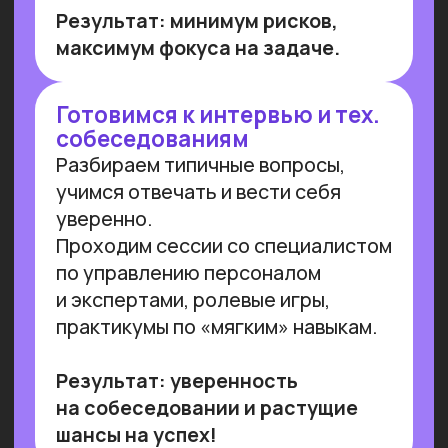
Работа с умом: каков потенциал
генеративного ИИ для роста
производительности в России
Потенциальная ежегодная экономия
от внедрения генеративного ИИ
(генИИ, GenAI) в российской экономике
может достичь 10,8 трлн рублей к 2030
году, при этом ни одна из профессий
не подлежит полной автоматизации
(максимальный уровень — 85%). GenAI
выступает не угрозой, а инструментом
трансформации рынка труда — при
условии его ответственного