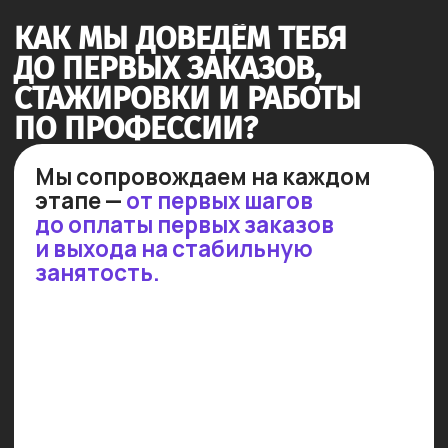
Результат: уверенность
на собеседовании и растущие
шансы на успех!
Стажируемся в реальных
проектах
Мы организуем стажировки для
успевающих студентов в более,
чем 50 ведущих IT-компаниях.
30% стажировок заканчиваются
трудоустройством!
Результат: практика в реальных
проектах с последующим
приглашением на работу!
ПОСМОТРИ НЕБОЛЬШОЕ
ВИДЕО, ЧТОБЫ УЗНАТЬ
ПОДРОБНЕЕ!