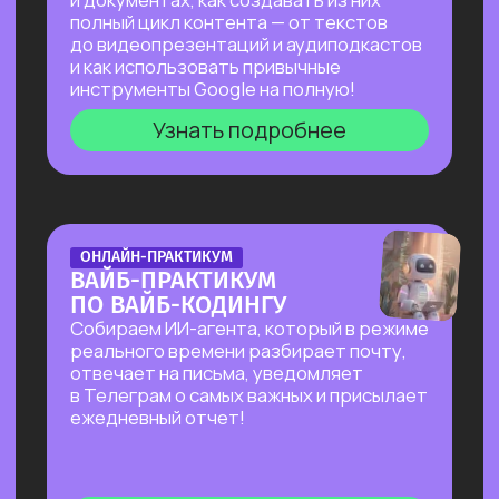
на основе текста и многое другое!
Узнать подробнее
БОЛЬШОЙ ПРАКТИКУМ
ПО СОЗДАНИЮ
ПРЕЗЕНТАЦИЙ С ИИ
Покажем лучшие на сегодняшний день
российские и зарубежные ИИ-
инструменты по созданию презентаций
и инфографики: без долгой верстки,
сложных программ и навыков в дизайне!
Узнать подробнее
БОЛЬШОЙ ПРАКТИКУМ
ПО ИИ-АГЕНТУ PERPLEXITY
COMPUTER
На реальных задачах покажем, на что
способен Perplexity Computer, и в чем
кардинальное отличие от привычного
взаимодействия с нейросетями!
Узнать подробнее