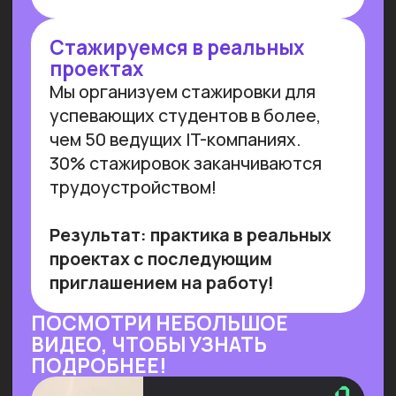
и управляемого внедрения. Для
устойчивой реализации преимуществ
от технологии необходимы инвестиции
в переобучение кадров и создание
этической нормативной базы. Такие
выводы содержатся в исследовании
сотрудников Университета
Иннополиса, Высшей школы
менеджмента СПбГУ, МГУ
им. Ломоносова и
онлайн-
университета Зерокодер.
Читать далее
ОБУЧАЕМ БИЗНЕС