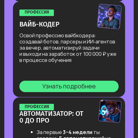
и разбираешься в каналах поиска
заказов.
Результат: готовые материалы
и стратегия поиска.
Берем учебные заказы
Выполняем учебные заказы
от университета, которые можно
выполнить без давления,
с пошаговой обратной связью.
Результат: быстрые кейсы
и уверенность.
Работаем с куратором
практики
Подбираем подходящие первые
реальные заказы, усиливаем
отклики, тренируем навык
переговоров с заказчиком.
А еще — просто поддерживаем