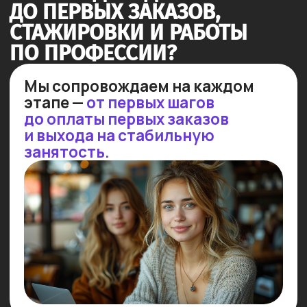
шансы на успех!
Стажируемся в реальных
проектах
Мы организуем стажировки для
успевающих студентов в более,
чем 50 ведущих IT-компаниях.
30% стажировок заканчиваются
трудоустройством!
Результат: практика в реальных
проектах с последующим
приглашением на работу!
ПОСМОТРИ НЕБОЛЬШОЕ
ВИДЕО, ЧТОБЫ УЗНАТЬ
ПОДРОБНЕЕ!