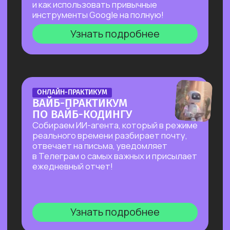
БОЛЬШОЙ ПРАКТИКУМ
ПО СОЗДАНИЮ
ПРЕЗЕНТАЦИЙ С ИИ
Покажем лучшие на сегодняшний день
российские и зарубежные ИИ-
инструменты по созданию презентаций
и инфографики: без долгой верстки,
сложных программ и навыков в дизайне!
Узнать подробнее
БОЛЬШОЙ ПРАКТИКУМ
ПО ИИ-АГЕНТУ PERPLEXITY
COMPUTER
На реальных задачах покажем, на что
способен Perplexity Computer, и в чем
кардинальное отличие от привычного
взаимодействия с нейросетями!
Узнать подробнее