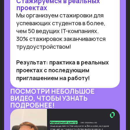
от технологии необходимы инвестиции
в переобучение кадров и создание
этической нормативной базы. Такие
выводы содержатся в исследовании
сотрудников Университета
Иннополиса, Высшей школы
менеджмента СПбГУ, МГУ
им. Ломоносова и
онлайн-
университета Зерокодер.
Читать далее
ОБУЧАЕМ БИЗНЕС