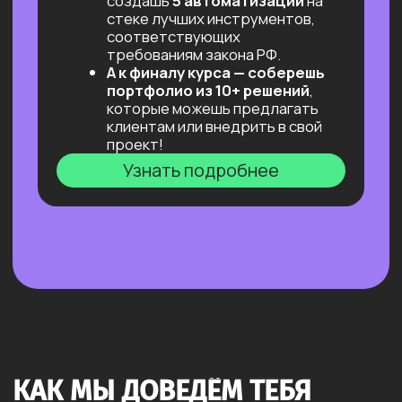
и не даем слиться!)
Результат: первый заказ!
«Безопасная сделка»
Фиксируем объём работ и оплату,
решаем юридическую часть.
Результат: минимум рисков,
максимум фокуса на задаче.
Готовимся к интервью и тех.
собеседованиям
Разбираем типичные вопросы,
учимся отвечать и вести себя
уверенно.
Проходим сессии со специалистом
по управлению персоналом
и экспертами, ролевые игры,
практикумы по «мягким» навыкам.
Результат: уверенность
на собеседовании и растущие