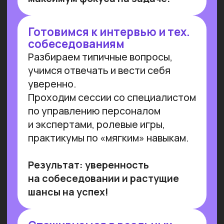
Работа с умом: каков потенциал
генеративного ИИ для роста
производительности в России
Потенциальная ежегодная экономия
от внедрения генеративного ИИ
(генИИ, GenAI) в российской экономике
может достичь 10,8 трлн рублей к 2030
году, при этом ни одна из профессий
не подлежит полной автоматизации
(максимальный уровень — 85%). GenAI
выступает не угрозой, а инструментом
трансформации рынка труда — при
условии его ответственного
и управляемого внедрения. Для
устойчивой реализации преимуществ