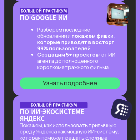
ОНЛАЙН-ПРАКТИКУМ
ПЕРВЫЙ ПРАКТИКУМ
ПО ВАЙБКОДИНГУ
НА CLAUDE CODE ДЛЯ ВСЕХ,
КТО «НЕ ТЕХНАРЬ»
Обещаем: за 2 часа переведем тебя
из точки «Это точно не для меня»
в точку «Я тоже могу вайб-кодить!»
Узнать подробнее
ОНЛАЙН-ПРАКТИКУМ
ПОДРАБОТКА НА ИИ
ДЛЯ КАЖДОГО
Разберем, на каких задачах можно
выстроить стабильную подработку
от 30 т.р. с помощью простых ИИ-
инструментов и все это:
✔ Без технического бэкграунда
✔ Без смены профессии и опыта
во фрилансе
✔ Даже если есть всего 2 часа в день
Узнать подробнее