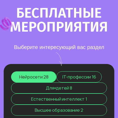
Старт в нейросетях
— простое введение
в мир нейросетей. Основные принципы,
полезные рекомендации и советы по работе
с нейросетями для тех, кто делает первые
шаги в области ИИ.
Нейросети для разработки и IT
—
углубленное изучение ИИ для решения
сложных задач: генерации медиаконтента,
глубокого анализа данных, разработки
автономных систем.
Нейросети для профессий вне IT
—
инструменты для автоматизации, анализа
данных и повышения эффективности.
Примеры использования: от генерация
текстов и изображений до оптимизации
рутинных процессов.
Старт в нейросетях
Нейросети для разработки и IT
Нейросети для профессий вне IT