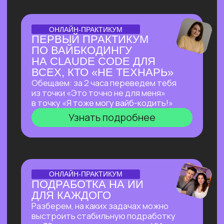
ОТКРЫТАЯ ЛЕКЦИЯ
ЛЕКЦИЯ, КОТОРАЯ
ПЕРЕВЕРНЕТ ВАШЕ
ПРЕДСТАВЛЕНИЕ
О ЗАРАБОТКЕ НА ИИ
Как делать на ИИ больше, чем
программисты
без программирования?
И перейти от «пробую
возможности ИИ» к «делаю на ИИ 500к+
и имею очередь из клиентов»
Узнать подробнее
ОТКРЫТЫЙ РАЗБОР С КЕЙСАМИ
OPENCLAW: КАК
СОЗДАТЬ СЕБЕ САМОГО
АВТОНОМНОГО
ПОМОЩНИКА ИЗ
ВОЗМОЖНЫХ НА СЕГОДНЯ?
Покажем в прямом эфире, на что
способен OpenClaw — ИИ-агент с 171
000+ звёзд на GitHub, который
не просто отвечает на запросы,
а работает за тебя в фоновом режиме
24/7 — пока ты спишь, едешь на работу