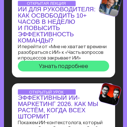
Всего за три урока ты выполнишь
реальный заказ с биржи: соберёшь
полноценного бота-нутрициолога
с ИИI-ассистентом
на Salebot и поймешь, можешь ли
ты зарабатывать на разработке чат-
ботов от 100 т.р.
Узнать подробнее
ПРАКТИКУМ
ПО ЧАТ-БОТАМ:КАК
НАЧАТЬ ЗАРАБАТЫВАТЬ
НА БОТАХ В ЭПОХУ
БЛОКИРОВОК
И НЕЙРОСЕТЕЙ
В прямом эфире технический директор
Зерокодера Евгения Заяц подробно
разберет процесс выполнения заказа:
от получения ТЗ
до сборки. И поделится, как новичку
создавать востребованные решения
для бизнеса, за которые готовы
платить от 100 000 рублей!
Узнать подробнее