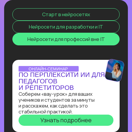
и прочее. Освоив эту востребованную
профессию сейчас, ты станешь
экспертом, способным создавать
интеллектуальные продукты, которые
меняют правила игры и приносят
реальную прибыль.
ОТКРЫТЫЙ УРОК
ЗАПУСК НЕЙРОСЕТИ
DEEPSEEK R1 ЛОКАЛЬНО
НА СВОЕМ КОМПЬЮТЕРЕ
Покажем, как развернуть модель
deepseek R1 прямо на своём
компьютере и не переживать
о безопасности данных, зависаниях
и плохом интернете
Узнать подробнее
ОNLINE-ПРАКТИКУМ
ПО СОЗДАНИЮ ИИ-
АССИСТЕНТА
В прямом эфире Кирилл Пшинник
сделает реальную задачу промпт-
инженера: создаст
многофункционального ИИ-ассистента