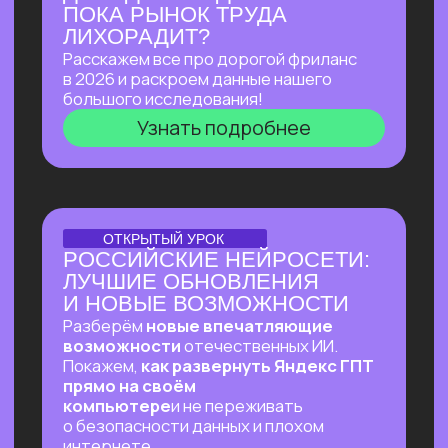
ПЕРВЫЙ ОНЛАЙН-ПРАКТИКУМ
ПО ИИ-ЭКОСИСТЕМЕ
GOOGLE В РУССКОЯЗЫЧНОМ
ПРОСТРАНСТВЕ
В прямом эфире покажем, как
автоматизировать ежедневные
процессы в гугл-таблицах
и документах, как создавать из них
полный цикл контента — от текстов
до видеопрезентаций и аудиподкастов
и как использовать привычные
инструменты Google на полную!
Узнать подробнее
ОНЛАЙН-ПРАКТИКУМ
ВАЙБ-ПРАКТИКУМ
ПО ВАЙБ-КОДИНГУ
Собираем ИИ-агента, который в режиме
реального времени разбирает почту,
отвечает на письма, уведомляет
в Телеграм о самых важных и присылает
ежедневный отчет!