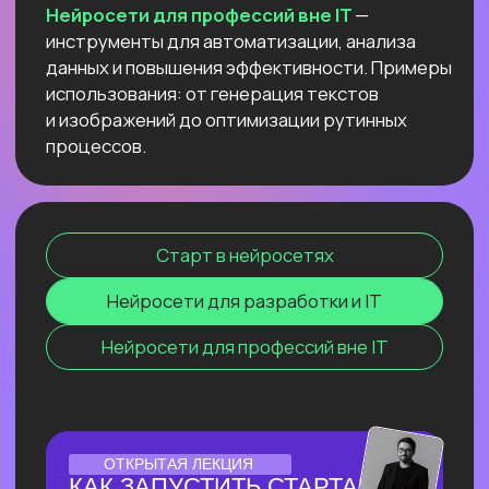
текстов и изображений до оптимизации
рутинных процессов.
Старт в нейросетях
Нейросети для разработки и IT
Нейросети для профессий вне IT
ОНЛАЙН-СЕМИНАР
ПО ПЕРПЛЕКСИТИ ИИ ДЛЯ
ПЕДАГОГОВ
И РЕПЕТИТОРОВ
Соберем «вау-урок» для ваших
учеников и студентов за минуты
и расскажем, как сделать это
стабильной практикой.
Узнать подробнее
ЛЕКЦИЯ-ПРАКТИКУМ
ПО ПРИМЕНЕНИЮ ИИ