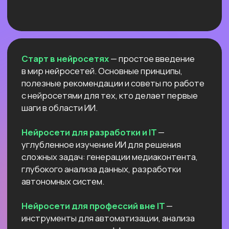
NEW
АНТИКРИЗИСНЫЙ ЭФИР
КАК ПОСТРОИТЬ ДОП.
ИСТОЧНИК
ДОХОДА И ПОДСТРАХОВАТЬСЯ
ПОКА РЫНОК ТРУДА
ЛИХОРАДИТ?
Расскажем все про дорогой фриланс
в 2026 и раскроем данные нашего
большого исследования!
Узнать подробнее
ОТКРЫТЫЙ УРОК
РОССИЙСКИЕ НЕЙРОСЕТИ:
ЛУЧШИЕ ОБНОВЛЕНИЯ
И НОВЫЕ ВОЗМОЖНОСТИ
Разберём
новые впечатляющие
возможности
отечественных ИИ.
Покажем,
как развернуть Яндекс ГПТ
прямо на своём
компьютере
и не переживать
о безопасности данных и плохом
интернете