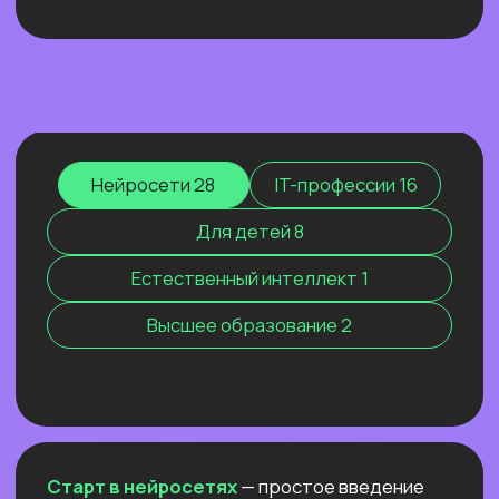
МАРКЕТИНГ 2026. КАК МЫ
РАСТЁМ, КОГДА ВСЕХ
ШТОРМИТ
Покажем ИИ-контекстолога, который
уже заработал более 2 млн рублей, и
приоткроем закулисье одной из самых
сильных команд на рынке.
Узнать подробнее
Нейросети 28
IT-профессии 16
Для детей 8
Естественный интеллект 1