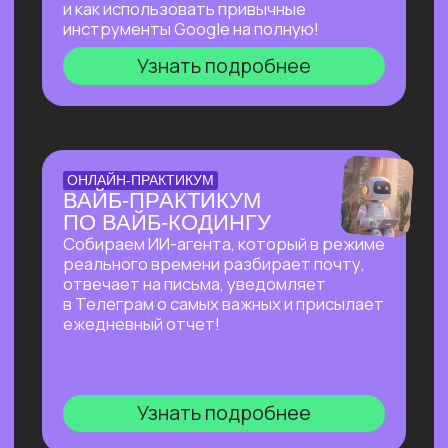
БОЛЬШОЙ ПРАКТИКУМ
ПО СОЗДАНИЮ
ПРЕЗЕНТАЦИЙ С ИИ
Покажем лучшие на сегодняшний день
российские и зарубежные ИИ-
инструменты по созданию презентаций
и инфографики: без долгой верстки,
сложных программ и навыков в дизайне!
Узнать подробнее
БОЛЬШОЙ ПРАКТИКУМ
ПО ИИ-АГЕНТУ
PERPLEXITY COMPUTER
На реальных задачах покажем, на что
способен Perplexity Computer, и в чем
кардинальное отличие от привычного
взаимодействия с нейросетями!
Узнать подробнее