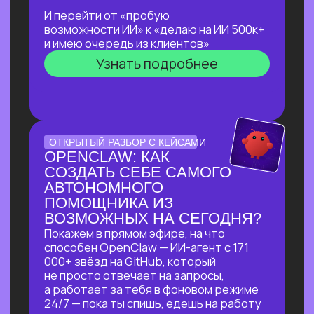
ЛЕКЦИЯ-ПРАКТИКУМ
ПО ПРИМЕНЕНИЮ ИИ
ДЛЯ ЖУРНАЛИСТОВ,
РЕДАКТОРОВ, ПИАРЩИКОВ,
АВТОРОВ И ВСЕХ, КТО
РАБОТАЕТ С ТЕКСТОМ
В прямом эфире разберем на практике
несколько кейсов:
как за 5 минут подготовить
качественный комментарий для
СМИ
как собрать список компаний,
данные и инфографику по нужной
теме
как из самого примитивного
черновика «получить текст
уровня хорошего медиа»
Узнать подробнее
БОЛЬШОЙ ПРАКТИКУМ
ПО СОЗДАНИЮ
ВИЗУАЛЬНОГО КОНТЕНТА
С ИИ-ИНСТРУМЕНТАМИ,