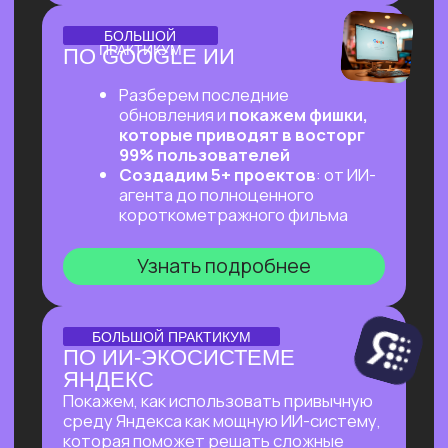
ОНЛАЙН-ПРАКТИКУМ
ПЕРВЫЙ ПРАКТИКУМ
ПО ВАЙБКОДИНГУ
НА CLAUDE CODE ДЛЯ
ВСЕХ, КТО «НЕ ТЕХНАРЬ»
Обещаем: за 2 часа переведем тебя
из точки «Это точно не для меня»
в точку «Я тоже могу вайб-кодить!»
Узнать подробнее
ОНЛАЙН-ПРАКТИКУМ
ПОДРАБОТКА НА ИИ
ДЛЯ КАЖДОГО
Разберем, на каких задачах можно
выстроить стабильную подработку
от 30 т.р. с помощью простых ИИ-
инструментов и все это:
✔ Без технического бэкграунда
✔ Без смены профессии и опыта
во фрилансе
✔ Даже если есть всего 2 часа в день
Узнать подробнее