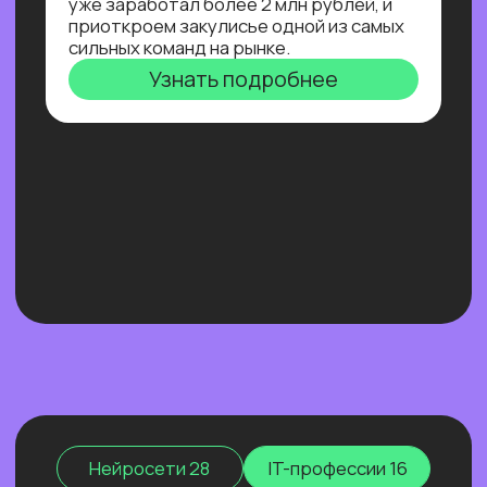
Нейросети 28
IT-профессии 16
Для детей 8
Естественный интеллект 1
Высшее образование 2
Узнайте, как освоить классическое
программирование и востребованные
методы разработки
в 2−4 раза быстрее
с помощью нейросетей и no-соde
инструментов!