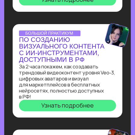
Узнай, как с нуля начать зарабатывать
на чат-ботах и уже через пару месяцев
и выйти на 100 т.р. за проект, создавая
востребованные решения для бизнеса
Узнать подробнее
ОNLINE-ПРАКТИКУМ
КАК СОБРАТЬ
ИНТЕРНЕТ МАГАЗИН
В БОТЕ ЗА 40 МИН.
С ПОМОЩЬЮ ИИ
В прямом эфире технический директор
Зерокодер за 40 минут соберет ИИ-
бота для заказов цветов без кода и
расскажет, сколько за это платят!
Узнать подробнее
ОНЛАЙН-ИНТЕНСИВ
СОЗДАЙ БОТА-
НУТРИЦИОЛОГА
В ТЕЛЕГРАМ ЗА 3 ДНЯ
С НУЛЯ!