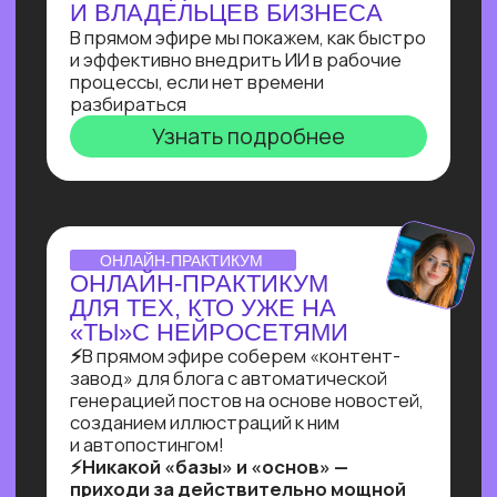
ВЕБИНАР-ОБЗОР
ПРОФЕССИЯ ПРОМПТ-
ИНЖЕНЕР: КАК ХАЙП
ПРОШЛОГО ГОДА
ПРЕВРАТИЛСЯ В САМУЮ
ВОСТРЕБОВАННУЮ
СПЕЦИАЛИЗАЦИЮ В 2025?
Больше 2 лет наш карьерный центр
аккумулирует заказы и вакансии
по промпт-инжинирингу, и мы готовы
поделиться самыми свежими данными
Узнать подробнее
ОNLINE-ПРАКТИКУМ
ПО СОЗДАНИЮ ИИ-
АДМИНИСТРАТОРА
Собираем многофункционального ИИ-
администратора для салона красоты
за 60 минут!
Ты увидишь, как и с помощью чего
реализовывать такие решения,
и узнаешь, как найти 10+ заказчиков