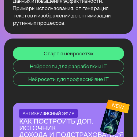
Узнать подробнее
ОНЛАЙН-ПРАКТИКУМ
ПО СОЗДАНИЮ
ВИЗУАЛЬНОГО КОНТЕНТА С
ИИ
⚡ За один эфир соберем пакет
визуального контента с 0, без бюджета
и команды.
⚡ На практике разберём, как быстро
генерировать визуал под свои задачи с
помощью Перплексити и других
нейросетей.
Узнать подробнее
ОНЛАЙН-ПРАКТИКУМ
НОВЫЙ ПРАКТИКУМ
ПО КИТАЙСКИМ
НЕЙРОСЕТЯМ
Покажем лучшие модели, которые
обходят лидеров рынка
Узнать подробнее