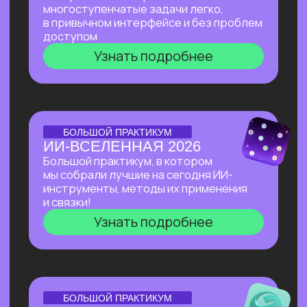
Нейросети 28
IT-профессии 16
Для детей 8
Естественный интеллект 1
Высшее образование 2
Старт в нейросетях
— простое введение
в мир нейросетей. Основные принципы,
полезные рекомендации и советы по работе
с нейросетями для тех, кто делает первые
шаги в области ИИ.
Нейросети для разработки и IT
—
углубленное изучение ИИ для решения