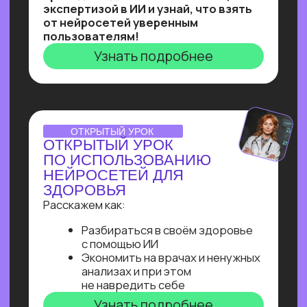
на них даже без опыта работы!
Узнать подробнее
Нейросети 28
IT-профессии 16
Для детей 8
Естественный интеллект 1
Высшее образование 2