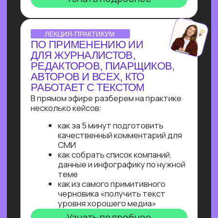
Узнайте, как освоить классическое
программирование и востребованные
методы разработки
в 2−4 раза быстрее
с помощью нейросетей и no-соde
инструментов!
Промпт-инжиниринг
Чат-боты
Вайб-кодинг
Чат-боты
— Узнайте, как с нуля начать
зарабатывать на чат-ботах и уже через
пару месяцев и выйти на 100 т.р.
за проект, создавая востребованные
решения для бизнеса
ОNLINE-ПРАКТИКУМ
ПО ЧАТ-БОТАМ