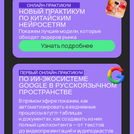
БОЛЬШОЙ ПРАКТИКУМ
ИИ-ВСЕЛЕННАЯ 2026
Большой практикум, в котором
мы собрали лучшие на сегодня ИИ-
инструменты, методы их применения
и связки!
Узнать подробнее
БОЛЬШОЙ ПРАКТИКУМ
ГИГАЧАТ
В прямом эфире покажем всю мощь
самой удобной и широкой
по функционалу российской нейросети!
Будет много практики: сделаем ретушь
фотографий, создадим презентацию
с функционалом, у которого нет
аналогов даже в иностранных
нейросетях, соберем майндкарты для
учебы, создадим аудиоподкаст
на основе текста и многое другое!
Узнать подробнее