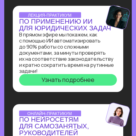
для коммуникации с клиентом на сайте
и сокращения затрат на персонал.
Узнать подробнее
ОNLINE-ИНТЕНСИВ
СОЗДАЕМ ИИ-АССИСТЕНТА
ЗА 3 ДНЯ!
Ты создашь полноценного ИИ-
ассистента, интегрированного
в Telegram, на выбранную тобой тему
без единой строчки кода!
Узнать подробнее
ОТКРЫТАЯ ЛЕКЦИЯ
СВОЙ БИЗНЕС НА ИИ
Как делать от 1 000 000₽
на внедрении ИИ в бизнес. Получи
реальное видение рынка ИИ
от эксперта по нейросетям Зерокодер
Кирилла Пшинника!
Узнать подробнее