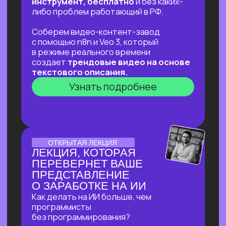
ДЛЯ ТЕХ, КТО УЖЕ НА
«ТЫ»С НЕЙРОСЕТЯМИ
⚡
В прямом эфире соберем «контент-
завод» для блога с автоматической
генерацией постов на основе новостей,
созданием иллюстраций к ним
и автопостингом!
⚡Никакой «базы» и «основ» —
приходи за действительно мощной
экспертизой в ИИ и узнай, что взять
от нейросетей уверенным
пользователям!
Узнать подробнее
ОТКРЫТЫЙ УРОК
ОТКРЫТЫЙ УРОК
ПО ИСПОЛЬЗОВАНИЮ
НЕЙРОСЕТЕЙ ДЛЯ
ЗДОРОВЬЯ
Расскажем как:
Разбираться в своём здоровье
c помощью ИИ
Экономить на врачах и ненужных
анализах и при этом
не навредить себе
Узнать подробнее