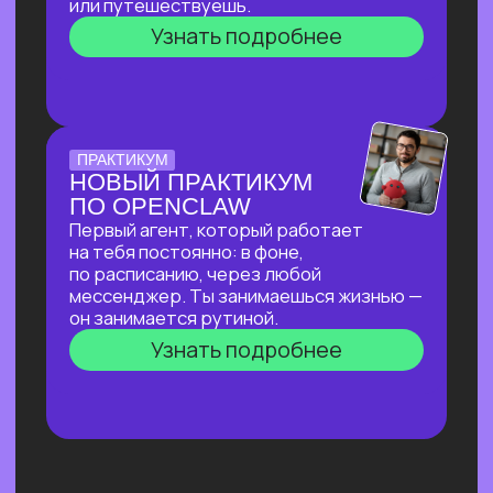
ДОСТУПНЫМИ В РФ
За 2 часа покажем, как создавать
трендовый видеоконтент уровня Veo‑3,
цифровых аватаров и визуал
для маркетплейсов в бесплатных
нейросетях, полностью доступных
в РФ!
Узнать подробнее
ОТКРЫТАЯ ЛЕКЦИЯ
ИИ ДЛЯ РУКОВОДИТЕЛЯ:
КАК ОСВОБОДИТЬ 10+
ЧАСОВ В НЕДЕЛЮ
И ПОВЫСИТЬ
ЭФФЕКТИВНОСТЬ
КОМАНДЫ?
И перейти от «Мне не хватает времени
разобраться с ИИ» к «Часть вопросов
и процессов закрывает ИИ»
Узнать подробнее
ОТКРЫТЫЙ УРОК
ЭФФЕКТИВНЫЙ ИИ-