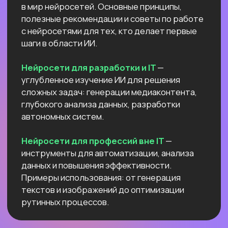
Высшее образование 2
Узнайте, как освоить классическое
программирование и востребованные
методы разработки
в 2−4 раза быстрее
с помощью нейросетей и no-соde
инструментов!
Промпт-инжиниринг
Чат-боты
Вайб-кодинг
Промпт-инжиниринг
— это
взаимодействие с нейросетями, которое
превращает твои идеи в мощные ИИ-
решения: автоматизация рутину,
сокращение расходов, ускорение
бизнес-процессов в десятки раз