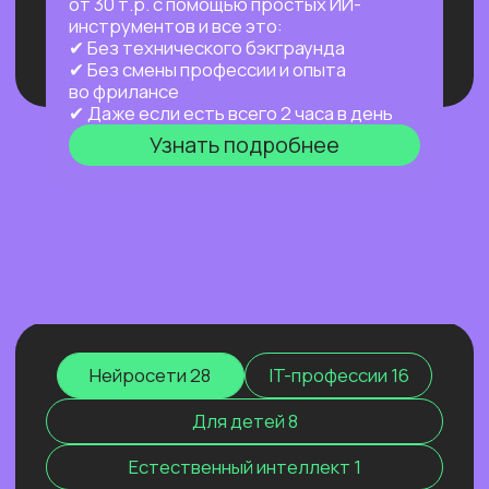
или путешествуешь.
Узнать подробнее
ПРАКТИКУМ
НОВЫЙ ПРАКТИКУМ
ПО OPENCLAW
Первый агент, который работает
на тебя постоянно: в фоне,
по расписанию, через любой
мессенджер. Ты занимаешься жизнью —
он занимается рутиной.
Узнать подробнее
Нейросети 28
IT-профессии 16