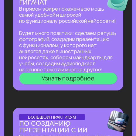
сложных задач: генерации медиаконтента,
глубокого анализа данных, разработки
автономных систем.
Нейросети для профессий вне IT
—
инструменты для автоматизации, анализа
данных и повышения эффективности. Примеры
использования: от генерация текстов
и изображений до оптимизации рутинных
процессов.
Старт в нейросетях
Нейросети для разработки и IT
Нейросети для профессий вне IT
ОТКРЫТАЯ ЛЕКЦИЯ
КАК ЗАПУСТИТЬ СТАРТАП
В 2026 БЕЗ КОМАНДЫ
И БЮДЖЕТА, НАНЯВ
НА РАБОТУ ИИ?
Расскажем, как изменился подход