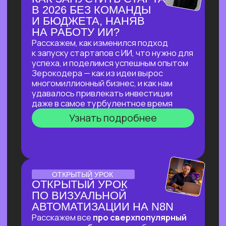
ДЛЯ ЮРИДИЧЕСКИХ ЗАДАЧ
В прямом эфире мы покажем, как
с помощью ИИ автоматизировать
до 90% работы со сложными
документами, за минуты проверять
их на соответствие законодательству
и кратно сократить время на рутинные
задачи!
Узнать подробнее
ОНЛАЙН-ПРАКТИКУМ
ПО НЕЙРОСЕТЯМ
ДЛЯ САМОЗАНЯТЫХ,
РУКОВОДИТЕЛЕЙ
И ВЛАДЕЛЬЦЕВ БИЗНЕСА
В прямом эфире мы покажем, как быстро
и эффективно внедрить ИИ в рабочие
процессы, если нет времени
разбираться
Узнать подробнее
ОНЛАЙН-ПРАКТИКУМ
ОНЛАЙН-ПРАКТИКУМ