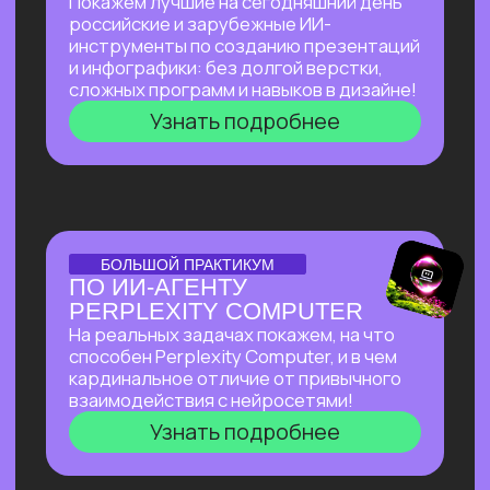
к запуску стартапов с ИИ, что нужно для
успеха, и поделимся успешным опытом
Зерокодера — как из идеи вырос
многомиллионный бизнес, и как нам
удавалось привлекать инвестиции
даже в самое турбулентное время
Узнать подробнее
ОТКРЫТЫЙ УРОК
ОТКРЫТЫЙ УРОК
ПО ВИЗУАЛЬНОЙ
АВТОМАТИЗАЦИИ НА N8N
Расскажем все
про сверхпопулярный
инструмент, бесплатно
и без каких-
либо проблем работающий в РФ.
Соберем видео-контент-завод
с помощью n8n и Veo 3, который
в режиме реального времени
создает
трендовые видео на основе
текстового описания.
Узнать подробнее