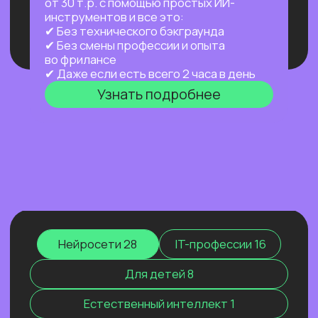
или путешествуешь.
Узнать подробнее
ПРАКТИКУМ
НОВЫЙ ПРАКТИКУМ
ПО OPENCLAW
Первый агент, который работает
на тебя постоянно: в фоне,
по расписанию, через любой
мессенджер. Ты занимаешься жизнью —
он занимается рутиной.
Узнать подробнее
Нейросети 28
IT-профессии 16