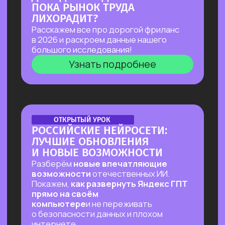
ПЕРВЫЙ ОНЛАЙН-ПРАКТИКУМ
ПО ИИ-ЭКОСИСТЕМЕ
GOOGLE В РУССКОЯЗЫЧНОМ
ПРОСТРАНСТВЕ
В прямом эфире покажем, как
автоматизировать ежедневные
процессы в гугл-таблицах
и документах, как создавать из них
полный цикл контента — от текстов
до видеопрезентаций и аудиподкастов
и как использовать привычные
инструменты Google на полную!
Узнать подробнее
ОНЛАЙН-ПРАКТИКУМ
ВАЙБ-ПРАКТИКУМ
ПО ВАЙБ-КОДИНГУ
Собираем ИИ-агента, который в режиме
реального времени разбирает почту,
отвечает на письма, уведомляет
в Телеграм о самых важных и присылает
ежедневный отчет!