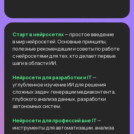
NEW
АНТИКРИЗИСНЫЙ ЭФИР
КАК ПОСТРОИТЬ ДОП.
ИСТОЧНИК
ДОХОДА И ПОДСТРАХОВАТЬСЯ
ПОКА РЫНОК ТРУДА
ЛИХОРАДИТ?
Расскажем все про дорогой фриланс
в 2026 и раскроем данные нашего
большого исследования!
Узнать подробнее
ОТКРЫТЫЙ УРОК
РОССИЙСКИЕ НЕЙРОСЕТИ:
ЛУЧШИЕ ОБНОВЛЕНИЯ
И НОВЫЕ ВОЗМОЖНОСТИ
Разберём
новые впечатляющие
возможности
отечественных ИИ.
Покажем,
как развернуть Яндекс ГПТ
прямо на своём
компьютере
и не переживать
о безопасности данных и плохом
интернете