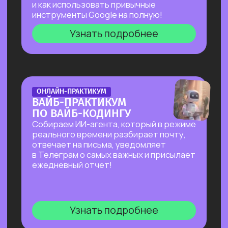
БОЛЬШОЙ ПРАКТИКУМ
ПО СОЗДАНИЮ
ПРЕЗЕНТАЦИЙ С ИИ
Покажем лучшие на сегодняшний день
российские и зарубежные ИИ-
инструменты по созданию презентаций
и инфографики: без долгой верстки,
сложных программ и навыков в дизайне!
Узнать подробнее
БОЛЬШОЙ ПРАКТИКУМ
ПО ИИ-АГЕНТУ PERPLEXITY
COMPUTER
На реальных задачах покажем, на что
способен Perplexity Computer, и в чем
кардинальное отличие от привычного
взаимодействия с нейросетями!
Узнать подробнее