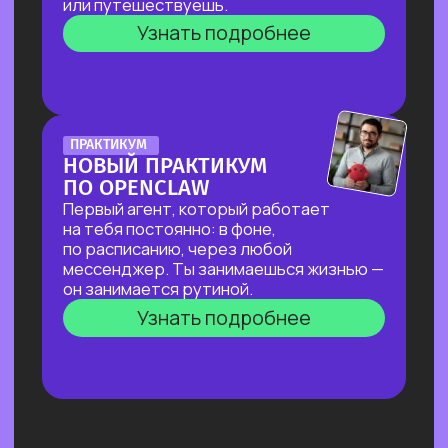
ДОСТУПНЫМИ В РФ
За 2 часа покажем, как создавать
трендовый видеоконтент уровня Veo‑3,
цифровых аватаров и визуал
для маркетплейсов в бесплатных
нейросетях, полностью доступных
в РФ!
Узнать подробнее
ОТКРЫТАЯ ЛЕКЦИЯ
ИИ ДЛЯ РУКОВОДИТЕЛЯ:
КАК ОСВОБОДИТЬ 10+ ЧАСОВ
В НЕДЕЛЮ И ПОВЫСИТЬ
ЭФФЕКТИВНОСТЬ КОМАНДЫ?
И перейти от «Мне не хватает времени
разобраться с ИИ» к «Часть вопросов
и процессов закрывает ИИ»
Узнать подробнее
ОТКРЫТЫЙ УРОК
ЭФФЕКТИВНЫЙ ИИ-