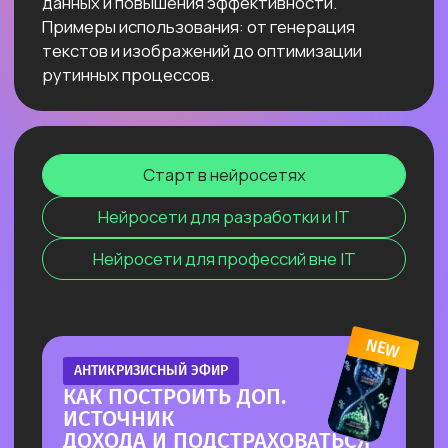
Узнать подробнее
ОНЛАЙН-ПРАКТИКУМ
ПО СОЗДАНИЮ ВИЗУАЛЬНОГО
КОНТЕНТА С ИИ
⚡ За один эфир соберем пакет
визуального контента с 0, без бюджета
и команды.
⚡ На практике разберём, как быстро
генерировать визуал под свои задачи с
помощью Перплексити и других
нейросетей.
Узнать подробнее
ОНЛАЙН-ПРАКТИКУМ
НОВЫЙ ПРАКТИКУМ
ПО КИТАЙСКИМ НЕЙРОСЕТЯМ
Покажем лучшие модели, которые
обходят лидеров рынка
Узнать подробнее