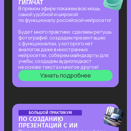
сложных задач: генерации медиаконтента,
глубокого анализа данных, разработки
автономных систем.
Нейросети для профессий вне IT
—
инструменты для автоматизации, анализа
данных и повышения эффективности. Примеры
использования: от генерация текстов
и изображений до оптимизации рутинных
процессов.
Старт в нейросетях
Нейросети для разработки и IT
Нейросети для профессий вне IT
ОТКРЫТАЯ ЛЕКЦИЯ
КАК ЗАПУСТИТЬ СТАРТАП
В 2026 БЕЗ КОМАНДЫ
И БЮДЖЕТА, НАНЯВ НА РАБОТУ
ИИ?
Расскажем, как изменился подход