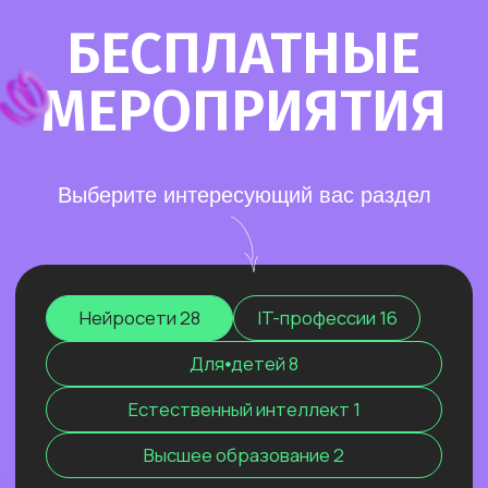
Старт в нейросетях
— простое введение
в мир нейросетей. Основные принципы,
полезные рекомендации и советы по работе
с нейросетями для тех, кто делает первые
шаги в области ИИ.
Нейросети для разработки и IT
—
углубленное изучение ИИ для решения
сложных задач: генерации медиаконтента,
глубокого анализа данных, разработки
автономных систем.
Нейросети для профессий вне IT
—
инструменты для автоматизации, анализа
данных и повышения эффективности.
Примеры использования: от генерация
текстов и изображений до оптимизации
рутинных процессов.
Старт в нейросетях
Нейросети для разработки и IT
Нейросети для профессий вне IT