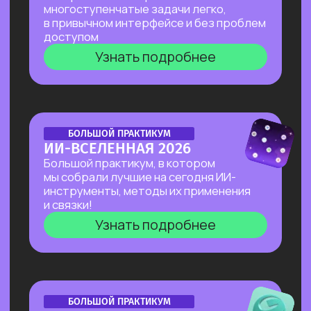
Нейросети 28
IT-профессии 16
Для детей 8
Естественный интеллект 1
Высшее образование 2
Старт в нейросетях
— простое введение
в мир нейросетей. Основные принципы,
полезные рекомендации и советы по работе
с нейросетями для тех, кто делает первые
шаги в области ИИ.
Нейросети для разработки и IT
—
углубленное изучение ИИ для решения