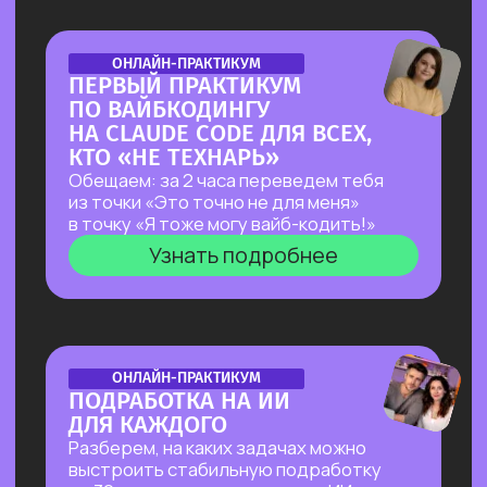
ОТКРЫТАЯ ЛЕКЦИЯ
ЛЕКЦИЯ, КОТОРАЯ ПЕРЕВЕРНЕТ
ВАШЕ
ПРЕДСТАВЛЕНИЕ
О ЗАРАБОТКЕ НА ИИ
Как делать на ИИ больше, чем
программисты
без программирования?
И перейти от «пробую
возможности ИИ» к «делаю на ИИ 500к+
и имею очередь из клиентов»
Узнать подробнее
ОТКРЫТЫЙ РАЗБОР С КЕЙСАМИ
OPENCLAW: КАК
СОЗДАТЬ СЕБЕ САМОГО
АВТОНОМНОГО
ПОМОЩНИКА ИЗ
ВОЗМОЖНЫХ НА СЕГОДНЯ?
Покажем в прямом эфире, на что
способен OpenClaw — ИИ-агент с 171
000+ звёзд на GitHub, который
не просто отвечает на запросы,
а работает за тебя в фоновом режиме
24/7 — пока ты спишь, едешь на работу