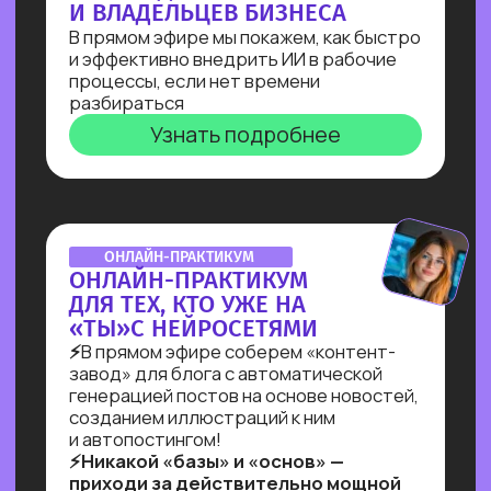
ВЕБИНАР-ОБЗОР
ПРОФЕССИЯ ПРОМПТ-
ИНЖЕНЕР: КАК ХАЙП
ПРОШЛОГО ГОДА
ПРЕВРАТИЛСЯ В САМУЮ
ВОСТРЕБОВАННУЮ
СПЕЦИАЛИЗАЦИЮ В 2025?
Больше 2 лет наш карьерный центр
аккумулирует заказы и вакансии
по промпт-инжинирингу, и мы готовы
поделиться самыми свежими данными
Узнать подробнее
ОNLINE-ПРАКТИКУМ
ПО СОЗДАНИЮ ИИ-
АДМИНИСТРАТОРА
Собираем многофункционального ИИ-
администратора для салона красоты
за 60 минут!
Ты увидишь, как и с помощью чего
реализовывать такие решения,
и узнаешь, как найти 10+ заказчиков