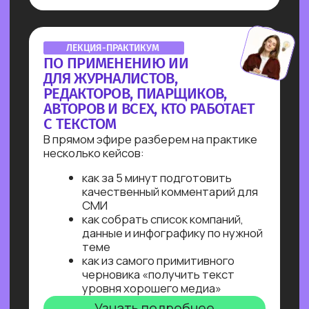
Узнайте, как освоить классическое
программирование и востребованные
методы разработки
в 2−4 раза быстрее
с помощью нейросетей и no-соde
инструментов!
Промпт-инжиниринг
Чат-боты
Вайб-кодинг
Чат-боты
— Узнайте, как с нуля начать
зарабатывать на чат-ботах и уже через
пару месяцев и выйти на 100 т.р.
за проект, создавая востребованные
решения для бизнеса
ОNLINE-ПРАКТИКУМ
ПО ЧАТ-БОТАМ