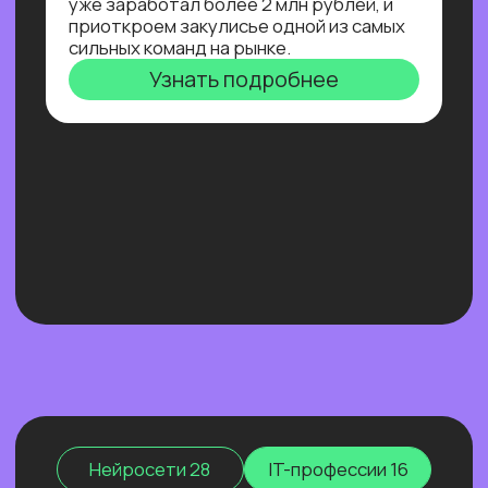
Нейросети 28
IT-профессии 16
Для детей 8
Естественный интеллект 1
Высшее образование 2
Узнайте, как освоить классическое
программирование и востребованные
методы разработки
в 2−4 раза быстрее
с помощью нейросетей и no-соde
инструментов!