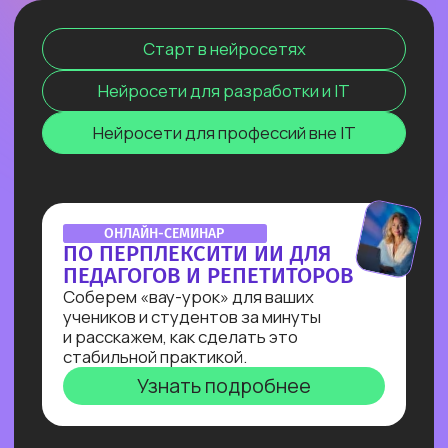
и прочее. Освоив эту востребованную
профессию сейчас, ты станешь
экспертом, способным создавать
интеллектуальные продукты, которые
меняют правила игры и приносят
реальную прибыль.
ОТКРЫТЫЙ УРОК
ЗАПУСК НЕЙРОСЕТИ
DEEPSEEK R1 ЛОКАЛЬНО
НА СВОЕМ КОМПЬЮТЕРЕ
Покажем, как развернуть модель
deepseek R1 прямо на своём
компьютере и не переживать
о безопасности данных, зависаниях
и плохом интернете
Узнать подробнее
ОNLINE-ПРАКТИКУМ
ПО СОЗДАНИЮ ИИ-АССИСТЕНТА
В прямом эфире Кирилл Пшинник
сделает реальную задачу промпт-
инженера: создаст
многофункционального ИИ-ассистента
для коммуникации с клиентом на сайте