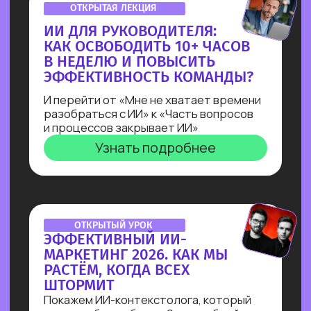
полноценного бота-нутрициолога
с ИИI-ассистентом
на Salebot и поймешь, можешь ли
ты зарабатывать на разработке чат-
ботов от 100 т.р.
Узнать подробнее
ПРАКТИКУМ
ПО ЧАТ-БОТАМ:КАК
НАЧАТЬ ЗАРАБАТЫВАТЬ
НА БОТАХ В ЭПОХУ
БЛОКИРОВОК
И НЕЙРОСЕТЕЙ
В прямом эфире технический директор
Зерокодера Евгения Заяц подробно
разберет процесс выполнения заказа:
от получения ТЗ
до сборки. И поделится, как новичку
создавать востребованные решения
для бизнеса, за которые готовы
платить от 100 000 рублей!
Узнать подробнее