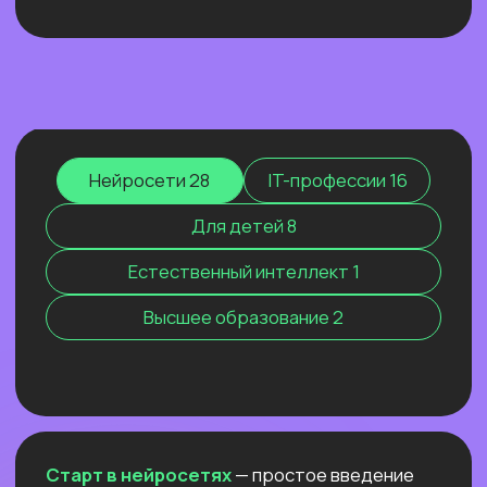
МАРКЕТИНГ 2026. КАК МЫ
РАСТЁМ, КОГДА ВСЕХ
ШТОРМИТ
Покажем ИИ-контекстолога, который
уже заработал более 2 млн рублей, и
приоткроем закулисье одной из самых
сильных команд на рынке.
Узнать подробнее
Нейросети 28
IT-профессии 16
Для детей 8
Естественный интеллект 1