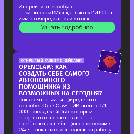
ЛЕКЦИЯ-ПРАКТИКУМ
ПО ПРИМЕНЕНИЮ ИИ
ДЛЯ ЖУРНАЛИСТОВ,
РЕДАКТОРОВ, ПИАРЩИКОВ,
АВТОРОВ И ВСЕХ, КТО РАБОТАЕТ
С ТЕКСТОМ
В прямом эфире разберем на практике
несколько кейсов:
как за 5 минут подготовить
качественный комментарий для
СМИ
как собрать список компаний,
данные и инфографику по нужной
теме
как из самого примитивного
черновика «получить текст
уровня хорошего медиа»
Узнать подробнее
БОЛЬШОЙ ПРАКТИКУМ
ПО СОЗДАНИЮ ВИЗУАЛЬНОГО
КОНТЕНТА С ИИ-
ИНСТРУМЕНТАМИ,