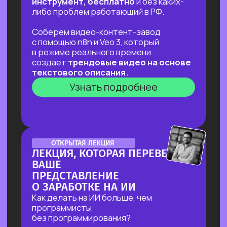
ДЛЯ ТЕХ, КТО УЖЕ НА
«ТЫ»С НЕЙРОСЕТЯМИ
⚡
В прямом эфире соберем «контент-
завод» для блога с автоматической
генерацией постов на основе новостей,
созданием иллюстраций к ним
и автопостингом!
⚡Никакой «базы» и «основ» —
приходи за действительно мощной
экспертизой в ИИ и узнай, что взять
от нейросетей уверенным
пользователям!
Узнать подробнее
ОТКРЫТЫЙ УРОК
ОТКРЫТЫЙ УРОК
ПО ИСПОЛЬЗОВАНИЮ
НЕЙРОСЕТЕЙ ДЛЯ ЗДОРОВЬЯ
Расскажем как:
Разбираться в своём здоровье
c помощью ИИ
Экономить на врачах и ненужных
анализах и при этом
не навредить себе
Узнать подробнее