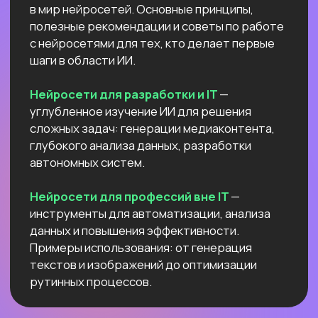
Высшее образование 2
Узнайте, как освоить классическое
программирование и востребованные
методы разработки
в 2−4 раза быстрее
с помощью нейросетей и no-соde
инструментов!
Промпт-инжиниринг
Чат-боты
Вайб-кодинг
Промпт-инжиниринг
— это
взаимодействие с нейросетями, которое
превращает твои идеи в мощные ИИ-
решения: автоматизация рутину,
сокращение расходов, ускорение
бизнес-процессов в десятки раз