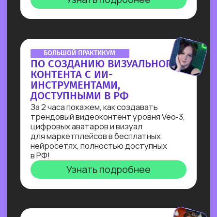
Узнай, как с нуля начать зарабатывать
на чат-ботах и уже через пару месяцев
и выйти на 100 т.р. за проект, создавая
востребованные решения для бизнеса
Узнать подробнее
ОNLINE-ПРАКТИКУМ
КАК СОБРАТЬ ИНТЕРНЕТ
МАГАЗИН В БОТЕ ЗА 40
МИН. С ПОМОЩЬЮ ИИ
В прямом эфире технический директор
Зерокодер за 40 минут соберет ИИ-
бота для заказов цветов без кода и
расскажет, сколько за это платят!
Узнать подробнее
ОНЛАЙН-ИНТЕНСИВ
СОЗДАЙ БОТА-НУТРИЦИОЛОГА
В ТЕЛЕГРАМ ЗА 3 ДНЯ С НУЛЯ!
Всего за три урока ты выполнишь
реальный заказ с биржи: соберёшь