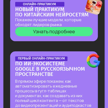
БОЛЬШОЙ ПРАКТИКУМ
ИИ-ВСЕЛЕННАЯ 2026
Большой практикум, в котором
мы собрали лучшие на сегодня ИИ-
инструменты, методы их применения
и связки!
Узнать подробнее
БОЛЬШОЙ ПРАКТИКУМ
ГИГАЧАТ
В прямом эфире покажем всю мощь
самой удобной и широкой
по функционалу российской нейросети!
Будет много практики: сделаем ретушь
фотографий, создадим презентацию
с функционалом, у которого нет
аналогов даже в иностранных
нейросетях, соберем майндкарты для
учебы, создадим аудиоподкаст
на основе текста и многое другое!
Узнать подробнее