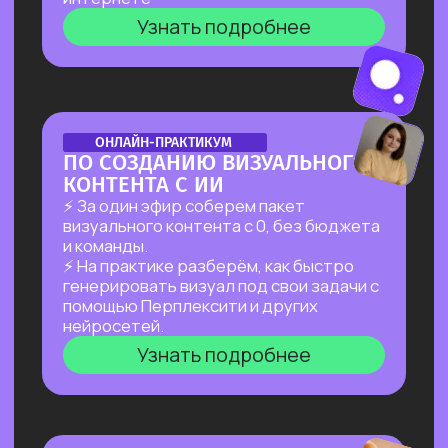
Узнать подробнее
БОЛЬШОЙ ПРАКТИКУМ
ПО GOOGLE ИИ
Разберем последние
обновления и
покажем фишки,
которые приводят в восторг
99% пользователей
Создадим 5+ проектов
: от ИИ-
агента до полноценного
короткометражного фильма
Узнать подробнее
БОЛЬШОЙ ПРАКТИКУМ
ПО ИИ-ЭКОСИСТЕМЕ
ЯНДЕКС
Покажем, как использовать привычную
среду Яндекса как мощную ИИ-систему,
которая поможет решать сложные
многоступенчатые задачи легко,
в привычном интерфейсе и без проблем
доступом
Узнать подробнее