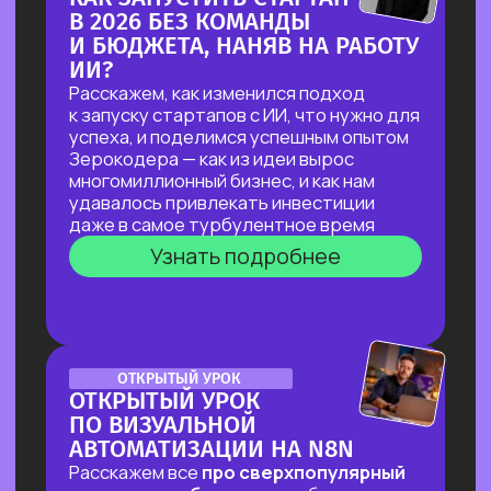
ДЛЯ ЮРИДИЧЕСКИХ ЗАДАЧ
В прямом эфире мы покажем, как
с помощью ИИ автоматизировать
до 90% работы со сложными
документами, за минуты проверять
их на соответствие законодательству
и кратно сократить время на рутинные
задачи!
Узнать подробнее
ОНЛАЙН-ПРАКТИКУМ
ПО НЕЙРОСЕТЯМ
ДЛЯ САМОЗАНЯТЫХ,
РУКОВОДИТЕЛЕЙ
И ВЛАДЕЛЬЦЕВ БИЗНЕСА
В прямом эфире мы покажем, как быстро
и эффективно внедрить ИИ в рабочие
процессы, если нет времени
разбираться
Узнать подробнее
ОНЛАЙН-ПРАКТИКУМ
ОНЛАЙН-ПРАКТИКУМ