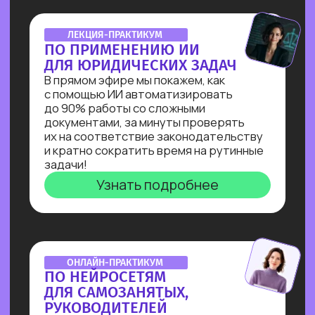
и сокращения затрат на персонал.
Узнать подробнее
ОNLINE-ИНТЕНСИВ
СОЗДАЕМ ИИ-АССИСТЕНТА
ЗА 3 ДНЯ!
Ты создашь полноценного ИИ-
ассистента, интегрированного
в Telegram, на выбранную тобой тему
без единой строчки кода!
Узнать подробнее
ОТКРЫТАЯ ЛЕКЦИЯ
СВОЙ БИЗНЕС НА ИИ
Как делать от 1 000 000₽
на внедрении ИИ в бизнес. Получи
реальное видение рынка ИИ
от эксперта по нейросетям Зерокодер
Кирилла Пшинника!
Узнать подробнее