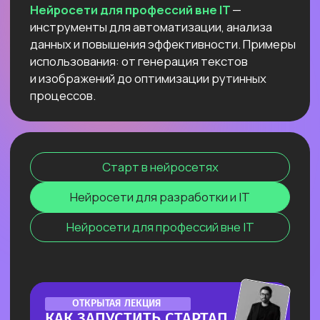
текстов и изображений до оптимизации
рутинных процессов.
Старт в нейросетях
Нейросети для разработки и IT
Нейросети для профессий вне IT
ОНЛАЙН-СЕМИНАР
ПО ПЕРПЛЕКСИТИ ИИ ДЛЯ
ПЕДАГОГОВ И РЕПЕТИТОРОВ
Соберем «вау-урок» для ваших
учеников и студентов за минуты
и расскажем, как сделать это
стабильной практикой.
Узнать подробнее
ЛЕКЦИЯ-ПРАКТИКУМ
ПО ПРИМЕНЕНИЮ ИИ