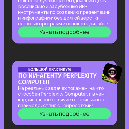
к запуску стартапов с ИИ, что нужно для
успеха, и поделимся успешным опытом
Зерокодера — как из идеи вырос
многомиллионный бизнес, и как нам
удавалось привлекать инвестиции
даже в самое турбулентное время
Узнать подробнее
ОТКРЫТЫЙ УРОК
ОТКРЫТЫЙ УРОК
ПО ВИЗУАЛЬНОЙ
АВТОМАТИЗАЦИИ НА N8N
Расскажем все
про сверхпопулярный
инструмент, бесплатно
и без каких-
либо проблем работающий в РФ.
Соберем видео-контент-завод
с помощью n8n и Veo 3, который
в режиме реального времени
создает
трендовые видео на основе
текстового описания.
Узнать подробнее