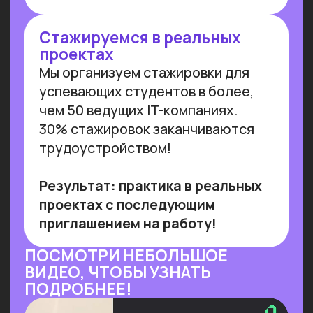
и управляемого внедрения. Для
устойчивой реализации преимуществ
от технологии необходимы инвестиции
в переобучение кадров и создание
этической нормативной базы. Такие
выводы содержатся в исследовании
сотрудников Университета
Иннополиса, Высшей школы
менеджмента СПбГУ, МГУ
им. Ломоносова и
онлайн-
университета Зерокодер.
Читать далее
ОБУЧАЕМ БИЗНЕС