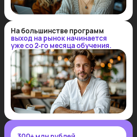
СТРАТЕГИЧЕСКАЯ
IT
-СЕССИЯ
Потерялся в многообразии профессий
и инструментов — приходи
на стратегическую сессию 1 на 1
с экспертом Университета и подбери
свое направление
Узнать подробнее