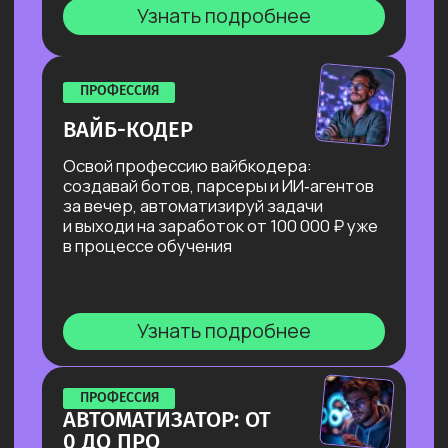
Собираешь портфолио
на реальных и учебных кейсах
и разбираешься в каналах поиска
заказов.
Результат: готовые материалы
и стратегия поиска.
Берем учебные заказы
Выполняем учебные заказы
от университета, которые можно
выполнить без давления,
с пошаговой обратной связью.
Результат: быстрые кейсы
и уверенность.
Работаем с куратором
практики
Подбираем подходящие первые
реальные заказы, усиливаем
отклики, тренируем навык