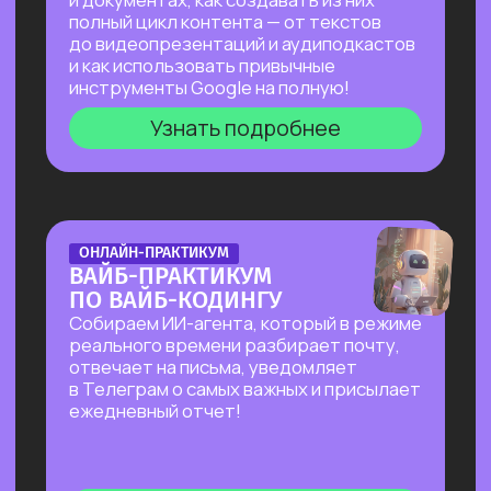
на основе текста и многое другое!
Узнать подробнее
БОЛЬШОЙ ПРАКТИКУМ
ПО СОЗДАНИЮ
ПРЕЗЕНТАЦИЙ С ИИ
Покажем лучшие на сегодняшний день
российские и зарубежные ИИ-
инструменты по созданию презентаций
и инфографики: без долгой верстки,
сложных программ и навыков в дизайне!
Узнать подробнее
БОЛЬШОЙ ПРАКТИКУМ
ПО ИИ-АГЕНТУ PERPLEXITY
COMPUTER
На реальных задачах покажем, на что
способен Perplexity Computer, и в чем
кардинальное отличие от привычного
взаимодействия с нейросетями!
Узнать подробнее