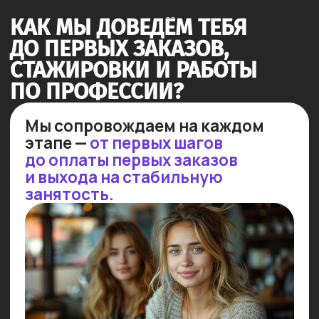
Результат: уверенность
на собеседовании и растущие
шансы на успех!
Стажируемся в реальных
проектах
Мы организуем стажировки для
успевающих студентов в более,
чем 50 ведущих IT-компаниях.
30% стажировок заканчиваются
трудоустройством!
Результат: практика в реальных
проектах с последующим
приглашением на работу!
ПОСМОТРИ НЕБОЛЬШОЕ
ВИДЕО, ЧТОБЫ УЗНАТЬ
ПОДРОБНЕЕ!