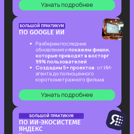
ОНЛАЙН-ПРАКТИКУМ
ПЕРВЫЙ ПРАКТИКУМ
ПО ВАЙБКОДИНГУ
НА CLAUDE CODE ДЛЯ ВСЕХ,
КТО «НЕ ТЕХНАРЬ»
Обещаем: за 2 часа переведем тебя
из точки «Это точно не для меня»
в точку «Я тоже могу вайб-кодить!»
Узнать подробнее
ОНЛАЙН-ПРАКТИКУМ
ПОДРАБОТКА НА ИИ
ДЛЯ КАЖДОГО
Разберем, на каких задачах можно
выстроить стабильную подработку
от 30 т.р. с помощью простых ИИ-
инструментов и все это:
✔ Без технического бэкграунда
✔ Без смены профессии и опыта
во фрилансе
✔ Даже если есть всего 2 часа в день