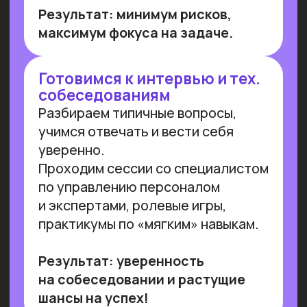
Работа с умом: каков потенциал
генеративного ИИ для роста
производительности в России
Потенциальная ежегодная экономия
от внедрения генеративного ИИ
(генИИ, GenAI) в российской экономике
может достичь 10,8 трлн рублей к 2030
году, при этом ни одна из профессий
не подлежит полной автоматизации
(максимальный уровень — 85%). GenAI
выступает не угрозой, а инструментом
трансформации рынка труда — при
условии его ответственного