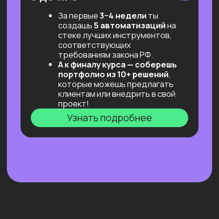
переговоров с заказчиком.
А еще — просто поддерживаем
и не даем слиться!)
Результат: первый заказ!
«Безопасная сделка»
Фиксируем объём работ и оплату,
решаем юридическую часть.
Результат: минимум рисков,
максимум фокуса на задаче.
Готовимся к интервью и тех.
собеседованиям
Разбираем типичные вопросы,
учимся отвечать и вести себя
уверенно.
Проходим сессии со специалистом
по управлению персоналом
и экспертами, ролевые игры,
практикумы по «мягким» навыкам.