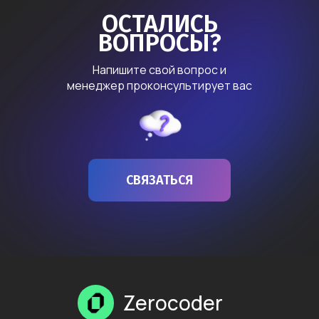
ОСТАЛИСЬ
ВОПРОСЫ?
Напишите свой вопрос и
менеджер проконсультирует вас
СВЯЗАТЬСЯ
Zerocoder