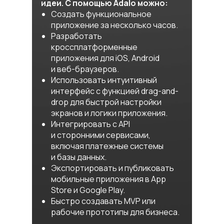
идеи. С помощью Adalo можно:
Создать функциональное
приложение за несколько часов.
Разработать
кроссплатформенные
приложения для iOS, Android
и веб-браузеров.
Использовать интуитивный
интерфейс с функцией drag-and-
drop для быстрой настройки
экранов и логики приложения.
Интегрировать с API
и сторонними сервисами,
включая платежные системы
и базы данных.
Экспортировать и публиковать
мобильные приложения в App
Store и Google Play.
Быстро создавать MVP или
рабочие прототипы для бизнеса.