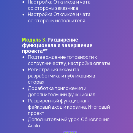
Настройка Откликов и чата
со стороны заказчика
Настройка Откликов и чата
со стороны исполнителя
Модуль 3.
Расширение
функционала и завершение
проекта**
Подтверждение готовности к
сотрудничеству, настройка оплаты
Регистрация аккаунта
разработчика и публикация в
сторах
Доработка приложения и
дополнительный функционал
Расширенный функционал:
фейковый вход и корзина. Итоговый
проект
Дополнительный урок. Обновления
Adalo