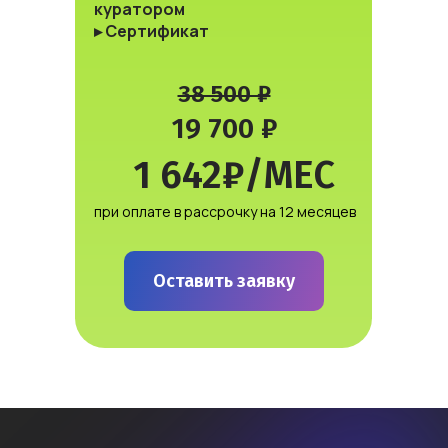
куратором
▸ Сертификат
38 500 ₽
19 700 ₽
1 642₽/МЕС
при оплате в рассрочку на 12 месяцев
Оставить заявку