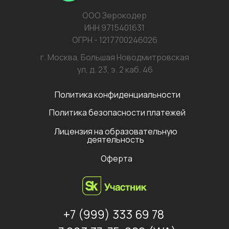
ООО Зерокодер
ИНН 9715401631
ОГРН - 1217700246026
г. Москва, Большая Новодмитровская
ул, д. 23, э. 2 каб. 46
Политика конфиденциальности
Политика безопасности платежей
Лицензия на образовательную
деятельность
Оферта
+7 (999) 333 69 78