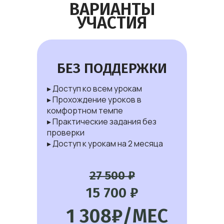
ВАРИАНТЫ
УЧАСТИЯ
БЕЗ ПОДДЕРЖКИ
▸ Доступ ко всем урокам
▸ Прохождение уроков в
комфортном темпе
▸ Практические задания без
проверки
▸ Доступ к урокам на 2 месяца
27 500 ₽
15 700 ₽
1 308₽/МЕС