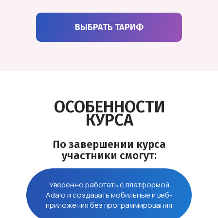
ВЫБРАТЬ ТАРИФ
ОСОБЕННОСТИ
КУРСА
По завершении курса
участники смогут:
Уверенно работать с платформой
Adalo и создавать мобильные и веб-
приложения без программирования