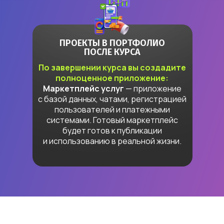
ПРОЕКТЫ В ПОРТФОЛИО
ПОСЛЕ КУРСА
По завершении курса вы создадите
полноценное приложение:
Маркетплейс услуг
— приложение
с базой данных, чатами, регистрацией
пользователей и платежными
системами. Готовый маркетплейс
будет готов к публикации
и использованию в реальной жизни.