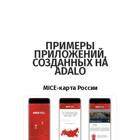
ПРИМЕРЫ
ПРИЛОЖЕНИЙ,
СОЗДАННЫХ НА
ADALO
MICE-карта России