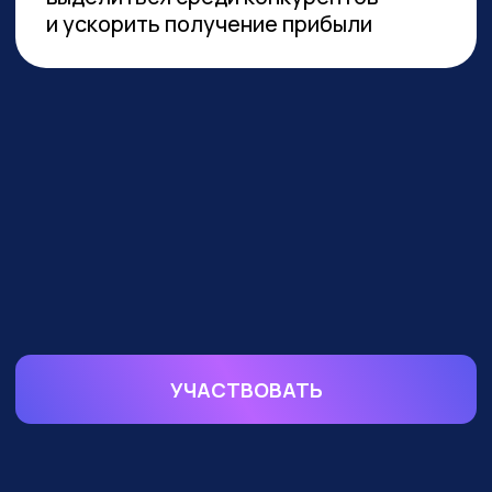
устойчивой реализации преимуществ
от технологии необходимы инвестиции
в переобучение кадров и создание
этической нормативной базы. Такие
выводы содержатся в исследовании
сотрудников Университета
Иннополиса, Высшей школы
менеджмента СПбГУ, МГУ
им. Ломоносова и
онлайн-
университета Зерокодер.
ОБУЧАЕМ БИЗНЕС