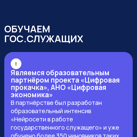
г. Москва, ул. Большая Новодмитровская 23,
этаж 2, каб. 46
ООО «ЗЕРОКОДЕР». Все права защищены
ИНН 9715401631
ОГРН 1217700246026