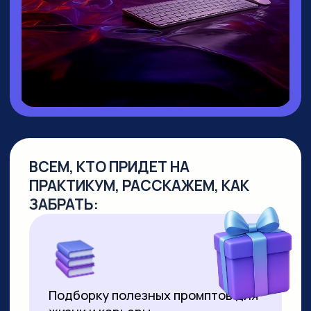
▸ Руководитель направления
Промт
Инжиниринг
▸ Создала
уникальный курс по Промпт-
инжинирингу
, не имеющий аналогов
на российском рынке
▸
Более 10 лет работает в сфере
образования
, из них свыше 7 лет —
в создании образовательных продуктов
для аудитории от 10 до 55+ лет
▸ Совмещает руководство детским
направлением с позицией р
уководителя
по взрослым курсам. За 2 года
её программы прошли более 8000
студентов
▸ Регулярно выступает на крупных
вебинарах по нейросетям, в том числе
с аудиторией более 2000 человек
▸ С момента появления технологии
успешно продаёт видео,
сгенерированные нейросетями. Первое
видео продала за 3000 рублей за минуту
ролика