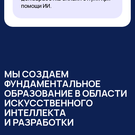
образовательный интенсив
«Нейросети в работе
государственного служащего» и уже
обучено более 350 чиновников таких
регионов как:
— Республика Алтай
— Республика Бурятия
— Карачаево-Черкесская Республика
— Новосибирская область
— Ямало-Ненецкий автономный округ
Кроме того,
мы обучили владению
современными нейросетями более
2000 государственных
и муниципальных служащих
в следующих муниципалитетах
и регионах:
— Республика Алтай
— Республика Бурятия
— Карачаево-Черкессия
— Саха (Якутия)
— Новосибирская область
— Кировская область