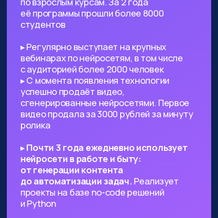
Предпринимателям, стартаперам
и управленцам
— ИИ сможет
значительно ускорить процессы
в вашем проекте, заменить
некоторых специалистов и сократить
расходы
Всем, кто работает с текстами,
визуалом
— поиск данных, рерайт,
написание текста с нуля по запросу,