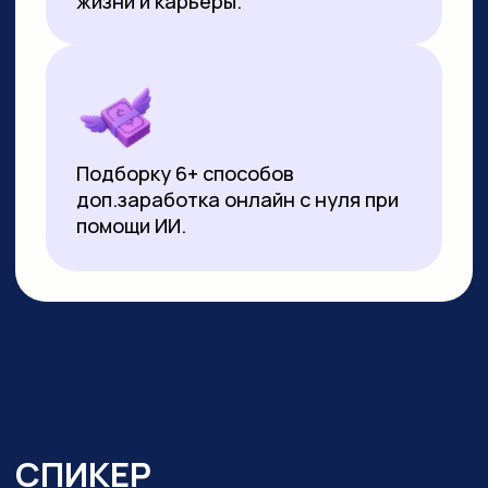
▸
Почти 3 года ежедневно использует
нейросети в работе и быту:
от генерации контента
до автоматизации задач.
Реализует
проекты на базе no-code решений
и Python
▸ Создала свыше 10 000 изображений
и сотни видеороликов с помощью ИИ
▸ Имеет 10-летний опыт видеомонтажа:
начинала с Pinnacle Studio, сейчас
работает в CapCut и DaVinci Resolve
▸ Монтировала обучающие видео
на испанском, португальском
и индонезийском языках для Яндекс
Практикума, применяя ИИ-озвучку
▸ Перевела более 20 видео
на английский язык с помощью
нейросетей для проекта в Иннополисе
▸ Провела более 100 вебинаров и онлайн-
уроков