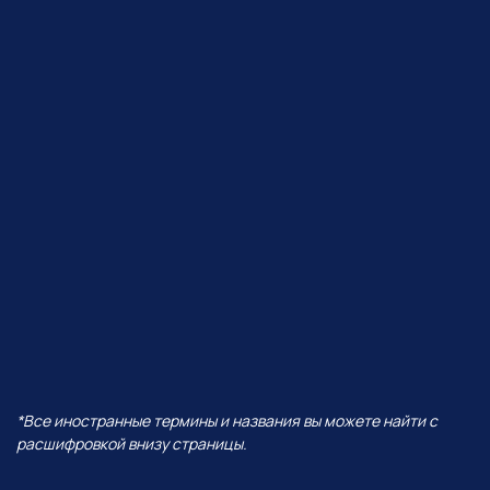
ЧТО БУДЕТ В ЭФИРЕ?
В прямом эфире покажем, как
Perplexity работает с визуалом,
сделаем презентацию от идеи
до готовых слайдов,
интерактивную игру
и проведем баттл разных
моделей — от Grok до ChatGPT!
И все это — в одной
нейросети!
А еще поговорим про:
01
Уникальность Perplexity
02
Ключевые отличия от всех
остальных нейросетей