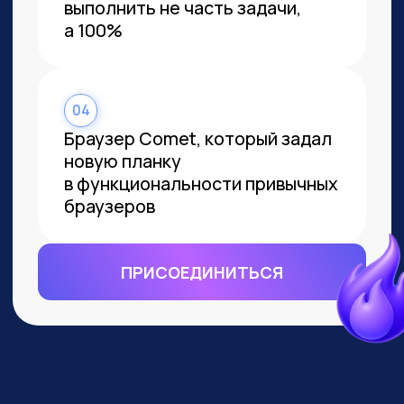
ВСЕМ, КТО ПРИДЕТ НА
ПРАКТИКУМ, РАССКАЖЕМ, КАК
ЗАБРАТЬ:
Подборку полезных промптов для
жизни и карьеры.
Подборку 6+ способов
доп.заработка онлайн с нуля при
помощи ИИ.