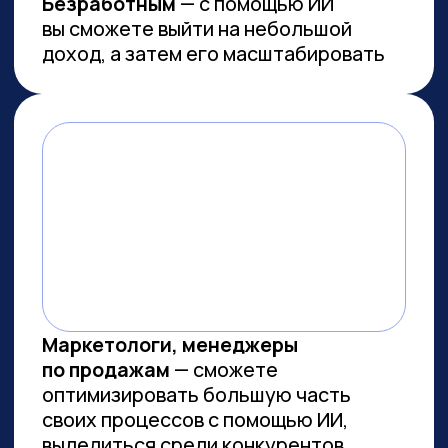
Работа с умом: каков потенциал
генеративного ИИ для роста
производительности в России
Потенциальная ежегодная экономия
от внедрения генеративного ИИ
(генИИ, GenAI) в российской экономике
может достичь 10,8 трлн рублей к 2030
году, при этом ни одна из профессий
не подлежит полной автоматизации
(максимальный уровень — 85%). GenAI
выступает не угрозой, а инструментом
трансформации рынка труда — при
условии его ответственного
и управляемого внедрения. Для