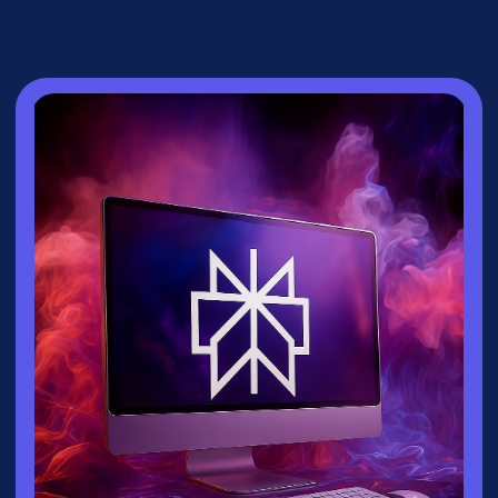
СПИКЕР
Зайцева Ксения
▸
Руководитель направления
взрослых
курсов
университета
Зерокодер
▸ Эксперт по нейросетям