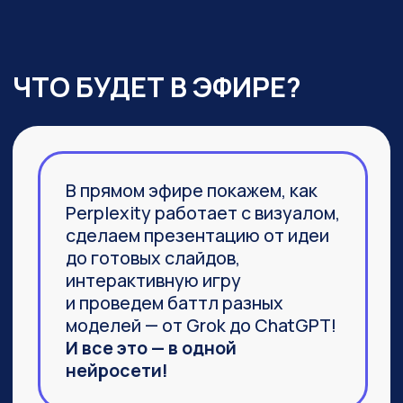
03
Агент Labs, действительно
заменяющий команду
специалистов и способный
выполнить не часть задачи,
а 100%
04
Браузер Comet, который задал
новую планку
в функциональности привычных
браузеров
ПРИСОЕДИНИТЬСЯ