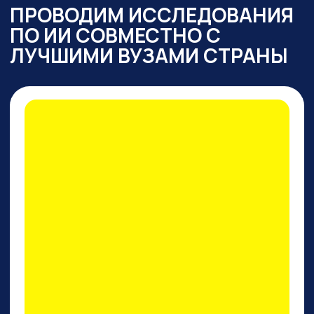
ПРАКТИКУМ
ПО PERPLEXITY AI
На конкретных кейсах покажем,
как
один инструмент
заменяет все привычные
нейросети одновременно
: для
работы с текстом,
изображениями, фото и видео,
сложными исследованиями,
аналитикой, кодом.
И, пожалуй, это лучший
поисковик на сегодняшний
день!
ПРИНЯТЬ УЧАСТИЕ