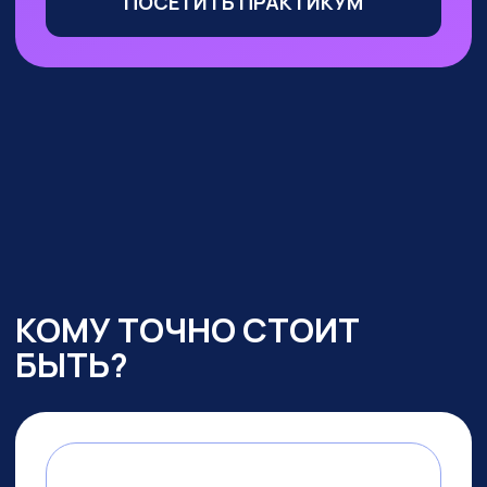
Маркетологи, менеджеры
по продажам
— сможете
оптимизировать большую часть
своих процессов с помощью ИИ,
выделиться среди конкурентов
и ускорить получение прибыли
УЧАСТВОВАТЬ