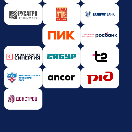
Новости и события
Корпоративное обучение
Партнерство
Юридическая информация
Политика конфиденциальности
Политика безопасности платежей
Оферта
Лицензия на образовательную деятельность
Почта
care@zerocoder.ru
Телефон
+7 (939) 328-38-12
Социальные сети