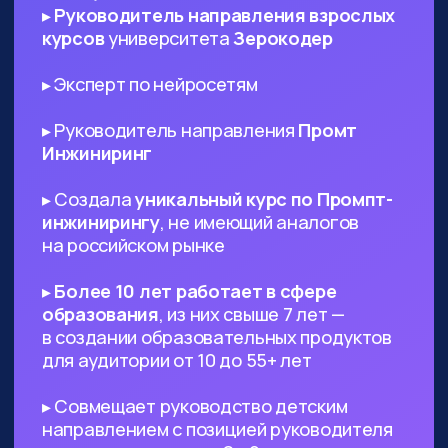
ИТ-специалистам любого
профиля
— AI поможет в написании ТЗ
и другой документации, сгенерируют
код и создаст подходящий дизайн,
который вы сможете использовать в
проекте
Диджитал-специалистам любого
профиля
— сможете оптимизировать
большинство своих задач с помощью
нейросетей