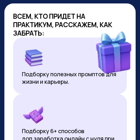
ОБУЧАЕМ
ГОС.СЛУЖАЩИХ
Являемся образовательным
партнёром проекта «Цифровая
прокачка», АНО «Цифровая
экономика»
В партнёрстве был разработан