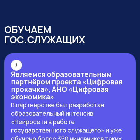
г. Москва, ул. Большая Новодмитровская 23,
этаж 2, каб. 46
ООО «ЗЕРОКОДЕР». Все права защищены
ИНН 9715401631
ОГРН 1217700246026