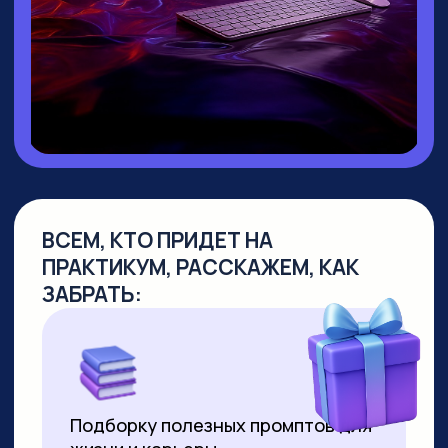
▸ Руководитель направления
Промт
Инжиниринг
▸ Создала
уникальный курс по Промпт-
инжинирингу
, не имеющий аналогов
на российском рынке
▸
Более 10 лет работает в сфере
образования
, из них свыше 7 лет —
в создании образовательных продуктов
для аудитории от 10 до 55+ лет
▸ Совмещает руководство детским
направлением с позицией р
уководителя
по взрослым курсам. За 2 года
её программы прошли более 8000
студентов
▸ Регулярно выступает на крупных
вебинарах по нейросетям, в том числе
с аудиторией более 2000 человек
▸ С момента появления технологии
успешно продаёт видео,
сгенерированные нейросетями. Первое
видео продала за 3000 рублей за минуту
ролика