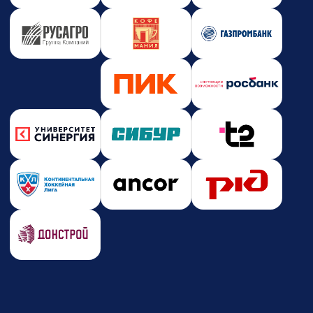
Новости и события
Корпоративное обучение
Партнерство
Юридическая информация
Политика конфиденциальности
Политика безопасности платежей
Оферта
Лицензия на образовательную деятельность
Почта
care@zerocoder.ru
Телефон
+7 (939) 328-38-12
Социальные сети