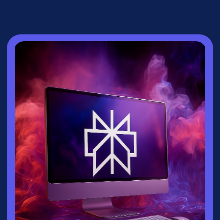
СПИКЕР
Зайцева Ксения
▸
Руководитель направления
взрослых
курсов
университета
Зерокодер
▸ Эксперт по нейросетям