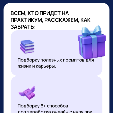
ОБУЧАЕМ
ГОС.СЛУЖАЩИХ
Являемся образовательным
партнёром проекта «Цифровая
прокачка», АНО «Цифровая
экономика»
В партнёрстве был разработан