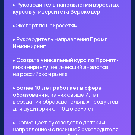
ИТ-специалистам любого
профиля
— AI поможет в написании ТЗ
и другой документации, сгенерируют
код и создаст подходящий дизайн,
который вы сможете использовать в
проекте
Диджитал-специалистам любого
профиля
— сможете оптимизировать
большинство своих задач с помощью
нейросетей