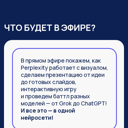
03
Агент Labs, действительно
заменяющий команду
специалистов и способный
выполнить не часть задачи,
а 100%
04
Браузер Comet, который задал
новую планку
в функциональности привычных
браузеров
ПРИСОЕДИНИТЬСЯ