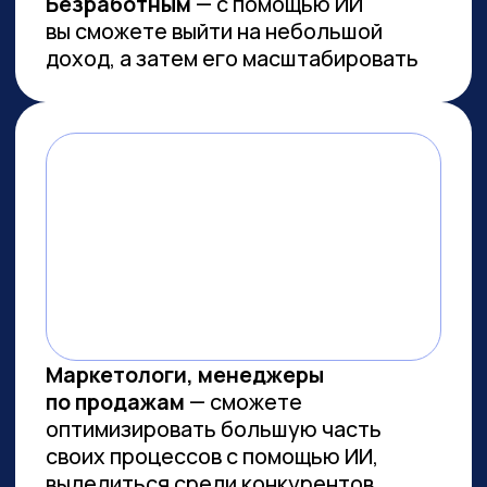
Работа с умом: каков потенциал
генеративного ИИ для роста
производительности в России
Потенциальная ежегодная экономия
от внедрения генеративного ИИ
(генИИ, GenAI) в российской экономике
может достичь 10,8 трлн рублей к 2030
году, при этом ни одна из профессий
не подлежит полной автоматизации
(максимальный уровень — 85%). GenAI
выступает не угрозой, а инструментом
трансформации рынка труда — при
условии его ответственного
и управляемого внедрения. Для