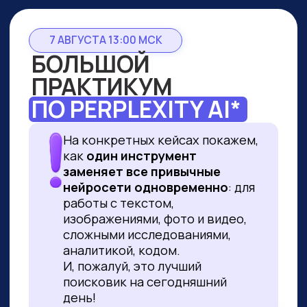
7 АВГУСТА 13:00 МСК
БОЛЬШОЙ
ПРАКТИКУМ
ПО PERPLEXITY AI*
На конкретных кейсах покажем,
как
один инструмент
заменяет все привычные
нейросети одновременно
: для
работы с текстом,
изображениями, фото и видео,
сложными исследованиями,
аналитикой, кодом.
И, пожалуй, это лучший
поисковик на сегодняшний
день!
ПРИНЯТЬ УЧАСТИЕ