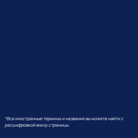
ЧТО БУДЕТ В ЭФИРЕ?
В прямом эфире покажем, как
Perplexity работает с визуалом,
сделаем презентацию от идеи
до готовых слайдов,
интерактивную игру
и проведем баттл разных
моделей — от Grok до ChatGPT!
И все это — в одной
нейросети!
А еще поговорим про:
01
Уникальность Perplexity
02
Ключевые отличия от всех
остальных нейросетей