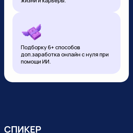
▸
Почти 3 года ежедневно использует
нейросети в работе и быту:
от генерации контента
до автоматизации задач.
Реализует
проекты на базе no-code решений
и Python
▸ Создала свыше 10 000 изображений
и сотни видеороликов с помощью ИИ
▸ Имеет 10-летний опыт видеомонтажа:
начинала с Pinnacle Studio, сейчас
работает в CapCut и DaVinci Resolve
▸ Монтировала обучающие видео
на испанском, португальском
и индонезийском языках для Яндекс
Практикума, применяя ИИ-озвучку
▸ Перевела более 20 видео
на английский язык с помощью
нейросетей для проекта в Иннополисе
▸ Провела более 100 вебинаров и онлайн-
уроков