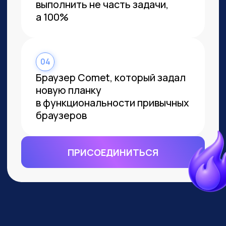
ВСЕМ, КТО ПРИДЕТ НА
ПРАКТИКУМ, РАССКАЖЕМ, КАК
ЗАБРАТЬ:
Подборку полезных промптов для
жизни и карьеры.
Подборку 6+ способов
доп.заработка онлайн с нуля при
помощи ИИ.