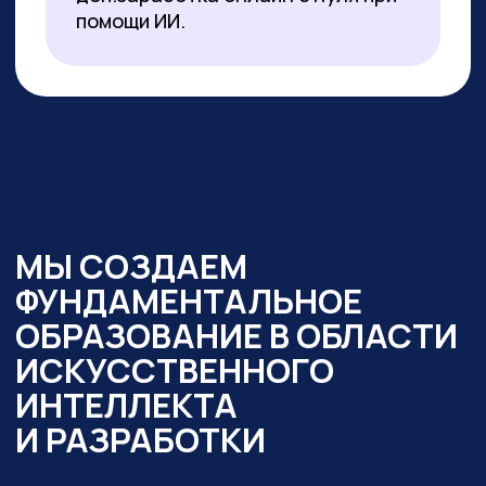
образовательный интенсив
«Нейросети в работе
государственного служащего» и уже
обучено более 350 чиновников таких
регионов как:
— Республика Алтай
— Республика Бурятия
— Карачаево-Черкесская Республика
— Новосибирская область
— Ямало-Ненецкий автономный округ
Кроме того,
мы обучили владению
современными нейросетями более
2000 государственных
и муниципальных служащих
в следующих муниципалитетах
и регионах:
— Республика Алтай
— Республика Бурятия
— Карачаево-Черкессия
— Саха (Якутия)
— Новосибирская область
— Кировская область