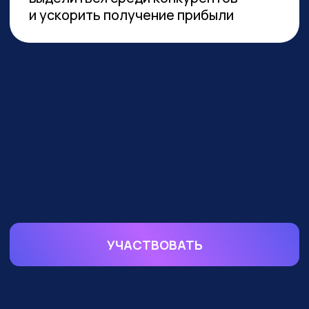
устойчивой реализации преимуществ
от технологии необходимы инвестиции
в переобучение кадров и создание
этической нормативной базы. Такие
выводы содержатся в исследовании
сотрудников Университета
Иннополиса, Высшей школы
менеджмента СПбГУ, МГУ
им. Ломоносова и
онлайн-
университета Зерокодер.
ОБУЧАЕМ БИЗНЕС