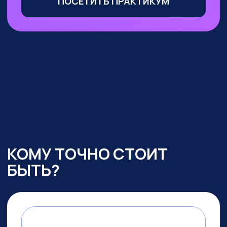
Маркетологи, менеджеры
по продажам
— сможете
оптимизировать большую часть
своих процессов с помощью ИИ,
выделиться среди конкурентов
и ускорить получение прибыли
УЧАСТВОВАТЬ