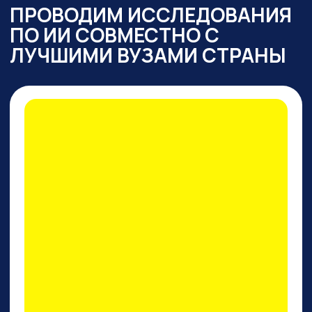
ПРАКТИКУМ
ПО PERPLEXITY AI
На конкретных кейсах покажем,
как
один инструмент
заменяет все привычные
нейросети одновременно
: для
работы с текстом,
изображениями, фото и видео,
сложными исследованиями,
аналитикой, кодом.
И, пожалуй, это лучший
поисковик на сегодняшний
день!
ПРИНЯТЬ УЧАСТИЕ