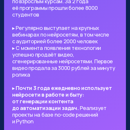
Предпринимателям, стартаперам
и управленцам
— ИИ сможет
значительно ускорить процессы
в вашем проекте, заменить
некоторых специалистов и сократить
расходы
Всем, кто работает с текстами,
визуалом
— поиск данных, рерайт,
написание текста с нуля по запросу,