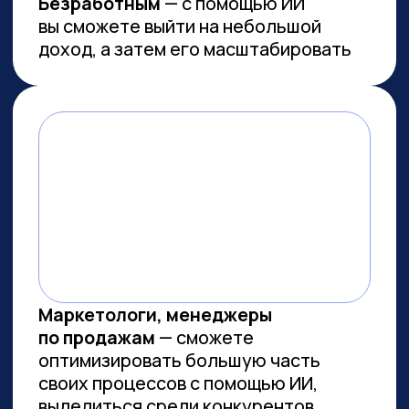
Работа с умом: каков потенциал
генеративного ИИ для роста
производительности в России
Потенциальная ежегодная экономия
от внедрения генеративного ИИ
(генИИ, GenAI) в российской экономике
может достичь 10,8 трлн рублей к 2030
году, при этом ни одна из профессий
не подлежит полной автоматизации
(максимальный уровень — 85%). GenAI
выступает не угрозой, а инструментом
трансформации рынка труда — при
условии его ответственного
и управляемого внедрения. Для