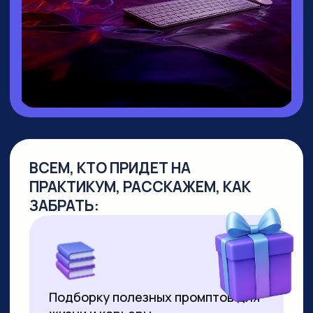
▸ Руководитель направления
Промт
Инжиниринг
▸ Создала
уникальный курс по Промпт-
инжинирингу
, не имеющий аналогов
на российском рынке
▸
Более 10 лет работает в сфере
образования
, из них свыше 7 лет —
в создании образовательных продуктов
для аудитории от 10 до 55+ лет
▸ Совмещает руководство детским
направлением с позицией р
уководителя
по взрослым курсам. За 2 года
её программы прошли более 8000
студентов
▸ Регулярно выступает на крупных
вебинарах по нейросетям, в том числе
с аудиторией более 2000 человек
▸ С момента появления технологии
успешно продаёт видео,
сгенерированные нейросетями. Первое
видео продала за 3000 рублей за минуту
ролика