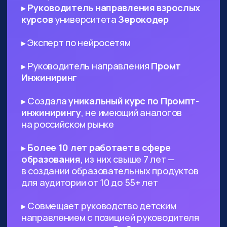
ИТ-специалистам любого
профиля
— AI поможет в написании ТЗ
и другой документации, сгенерируют
код и создаст подходящий дизайн,
который вы сможете использовать в
проекте
Диджитал-специалистам любого
профиля
— сможете оптимизировать
большинство своих задач с помощью
нейросетей