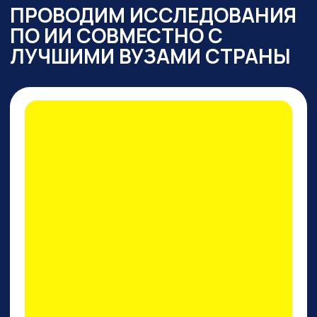
ПРАКТИКУМ
ПО PERPLEXITY AI
На конкретных кейсах покажем,
как
один инструмент
заменяет все привычные
нейросети одновременно
: для
работы с текстом,
изображениями, фото и видео,
сложными исследованиями,
аналитикой, кодом.
И, пожалуй, это лучший
поисковик на сегодняшний
день!
ПРИНЯТЬ УЧАСТИЕ