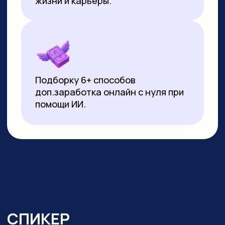
▸
Почти 3 года ежедневно использует
нейросети в работе и быту:
от генерации контента
до автоматизации задач.
Реализует
проекты на базе no-code решений
и Python
▸ Создала свыше 10 000 изображений
и сотни видеороликов с помощью ИИ
▸ Имеет 10-летний опыт видеомонтажа:
начинала с Pinnacle Studio, сейчас
работает в CapCut и DaVinci Resolve
▸ Монтировала обучающие видео
на испанском, португальском
и индонезийском языках для Яндекс
Практикума, применяя ИИ-озвучку
▸ Перевела более 20 видео
на английский язык с помощью
нейросетей для проекта в Иннополисе
▸ Провела более 100 вебинаров и онлайн-
уроков