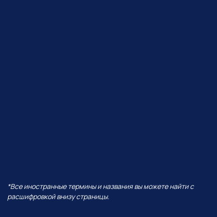
ЧТО БУДЕТ В ЭФИРЕ?
В прямом эфире покажем, как
Perplexity работает с визуалом,
сделаем презентацию от идеи
до готовых слайдов,
интерактивную игру
и проведем баттл разных
моделей — от Grok до ChatGPT!
И все это — в одной
нейросети!
А еще поговорим про:
01
Уникальность Perplexity
02
Ключевые отличия от всех
остальных нейросетей