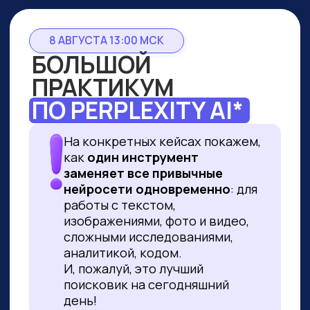
8 АВГУСТА 13:00 МСК
БОЛЬШОЙ
ПРАКТИКУМ
ПО PERPLEXITY AI*
На конкретных кейсах покажем,
как
один инструмент
заменяет все привычные
нейросети одновременно
: для
работы с текстом,
изображениями, фото и видео,
сложными исследованиями,
аналитикой, кодом.
И, пожалуй, это лучший
поисковик на сегодняшний
день!
ПРИНЯТЬ УЧАСТИЕ