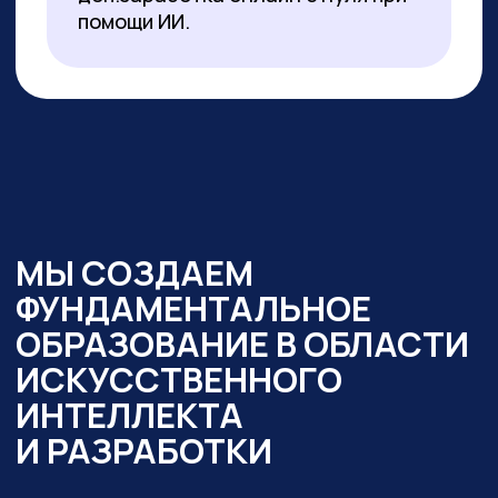
образовательный интенсив
«Нейросети в работе
государственного служащего» и уже
обучено более 350 чиновников таких
регионов как:
— Республика Алтай
— Республика Бурятия
— Карачаево-Черкесская Республика
— Новосибирская область
— Ямало-Ненецкий автономный округ
Кроме того,
мы обучили владению
современными нейросетями более
2000 государственных
и муниципальных служащих
в следующих муниципалитетах
и регионах:
— Республика Алтай
— Республика Бурятия
— Карачаево-Черкессия
— Саха (Якутия)
— Новосибирская область
— Кировская область