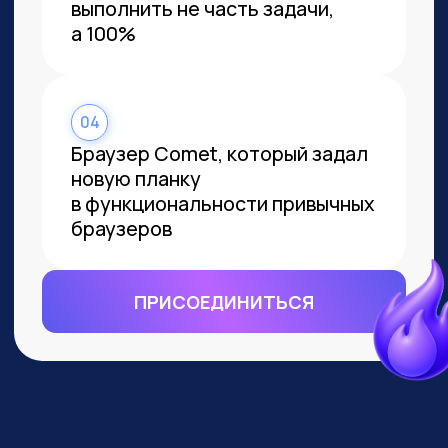
ВСЕМ, КТО ПРИДЕТ НА
ПРАКТИКУМ, РАССКАЖЕМ, КАК
ЗАБРАТЬ:
Подборку полезных промптов для
жизни и карьеры.
Подборку 6+ способов
доп.заработка онлайн с нуля при
помощи ИИ.