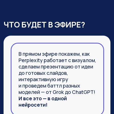
03
Агент Labs, действительно
заменяющий команду
специалистов и способный
выполнить не часть задачи,
а 100%
04
Браузер Comet, который задал
новую планку
в функциональности привычных
браузеров
ПРИСОЕДИНИТЬСЯ