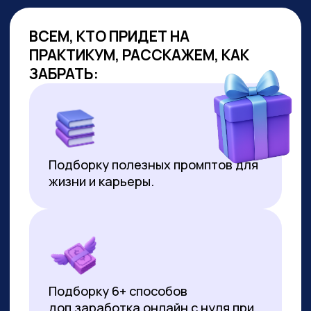
ОБУЧАЕМ
ГОС.СЛУЖАЩИХ
Являемся образовательным
партнёром проекта «Цифровая
прокачка», АНО «Цифровая
экономика»
В партнёрстве был разработан