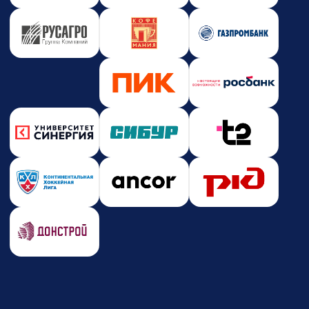
Новости и события
Корпоративное обучение
Партнерство
Юридическая информация
Политика конфиденциальности
Политика безопасности платежей
Оферта
Лицензия на образовательную деятельность
Почта
care@zerocoder.ru
Телефон
+7 (939) 328-38-12
Социальные сети