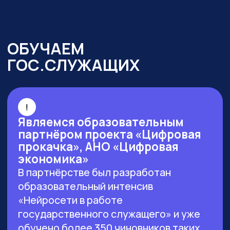
г. Москва, ул. Большая Новодмитровская 23,
этаж 2, каб. 46
ООО «ЗЕРОКОДЕР». Все права защищены
ИНН 9715401631
ОГРН 1217700246026