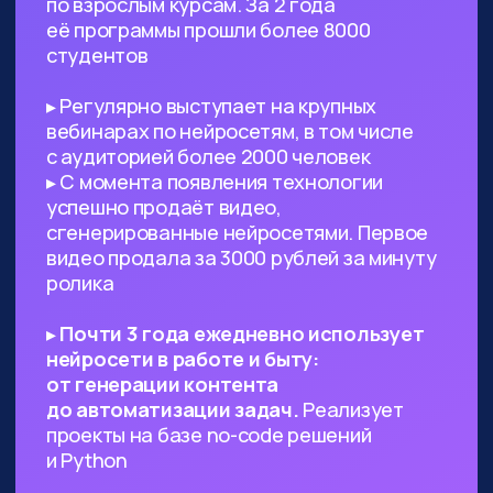
Предпринимателям, стартаперам
и управленцам
— ИИ сможет
значительно ускорить процессы
в вашем проекте, заменить
некоторых специалистов и сократить
расходы
Всем, кто работает с текстами,
визуалом
— поиск данных, рерайт,
написание текста с нуля по запросу,