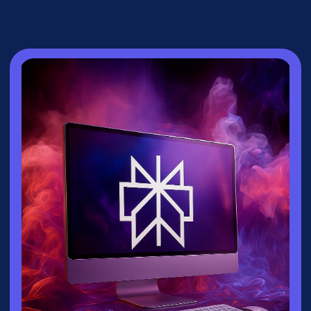
СПИКЕР
Зайцева Ксения
▸
Руководитель направления
взрослых
курсов
университета
Зерокодер
▸ Эксперт по нейросетям