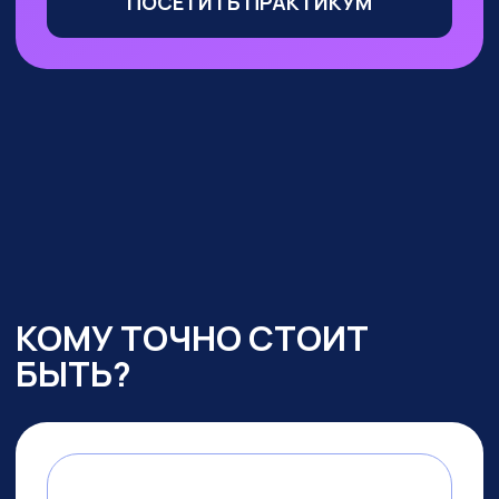
Маркетологи, менеджеры
по продажам
— сможете
оптимизировать большую часть
своих процессов с помощью ИИ,
выделиться среди конкурентов
и ускорить получение прибыли
УЧАСТВОВАТЬ