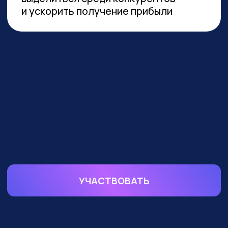
устойчивой реализации преимуществ
от технологии необходимы инвестиции
в переобучение кадров и создание
этической нормативной базы. Такие
выводы содержатся в исследовании
сотрудников Университета
Иннополиса, Высшей школы
менеджмента СПбГУ, МГУ
им. Ломоносова и
онлайн-
университета Зерокодер.
ОБУЧАЕМ БИЗНЕС