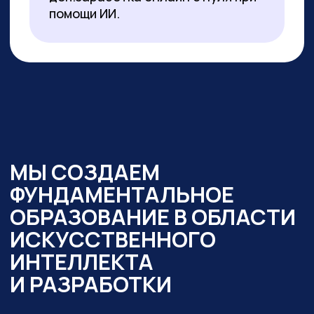
образовательный интенсив
«Нейросети в работе
государственного служащего» и уже
обучено более 350 чиновников таких
регионов как:
— Республика Алтай
— Республика Бурятия
— Карачаево-Черкесская Республика
— Новосибирская область
— Ямало-Ненецкий автономный округ
Кроме того,
мы обучили владению
современными нейросетями более
2000 государственных
и муниципальных служащих
в следующих муниципалитетах
и регионах:
— Республика Алтай
— Республика Бурятия
— Карачаево-Черкессия
— Саха (Якутия)
— Новосибирская область
— Кировская область