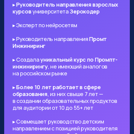
ИТ-специалистам любого
профиля
— AI поможет в написании ТЗ
и другой документации, сгенерируют
код и создаст подходящий дизайн,
который вы сможете использовать в
проекте
Диджитал-специалистам любого
профиля
— сможете оптимизировать
большинство своих задач с помощью
нейросетей