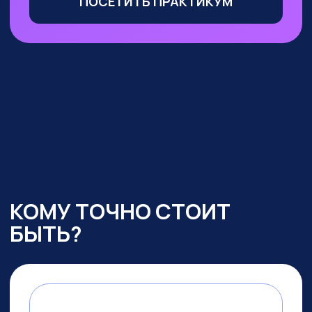
Маркетологи, менеджеры
по продажам
— сможете
оптимизировать большую часть
своих процессов с помощью ИИ,
выделиться среди конкурентов
и ускорить получение прибыли
УЧАСТВОВАТЬ