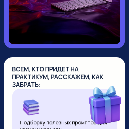
▸ Руководитель направления
Промт
Инжиниринг
▸ Создала
уникальный курс по Промпт-
инжинирингу
, не имеющий аналогов
на российском рынке
▸
Более 10 лет работает в сфере
образования
, из них свыше 7 лет —
в создании образовательных продуктов
для аудитории от 10 до 55+ лет
▸ Совмещает руководство детским
направлением с позицией р
уководителя
по взрослым курсам. За 2 года
её программы прошли более 8000
студентов
▸ Регулярно выступает на крупных
вебинарах по нейросетям, в том числе
с аудиторией более 2000 человек
▸ С момента появления технологии
успешно продаёт видео,
сгенерированные нейросетями. Первое
видео продала за 3000 рублей за минуту
ролика