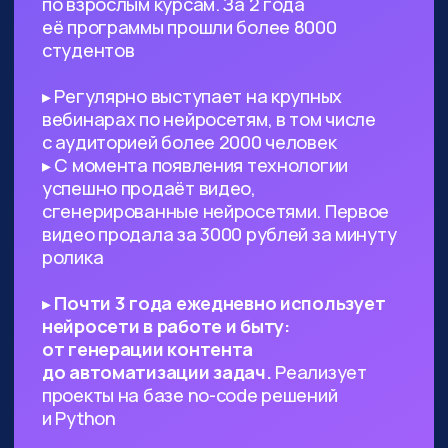
Предпринимателям, стартаперам
и управленцам
— ИИ сможет
значительно ускорить процессы
в вашем проекте, заменить
некоторых специалистов и сократить
расходы
Всем, кто работает с текстами,
визуалом
— поиск данных, рерайт,
написание текста с нуля по запросу,