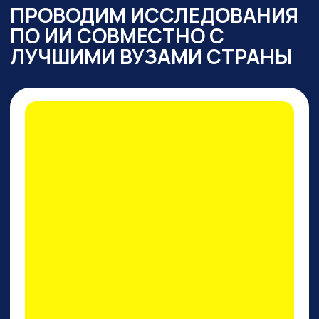
ПРАКТИКУМ
ПО PERPLEXITY AI
На конкретных кейсах покажем,
как
один инструмент
заменяет все привычные
нейросети одновременно
: для
работы с текстом,
изображениями, фото и видео,
сложными исследованиями,
аналитикой, кодом.
И, пожалуй, это лучший
поисковик на сегодняшний
день!
ПРИНЯТЬ УЧАСТИЕ