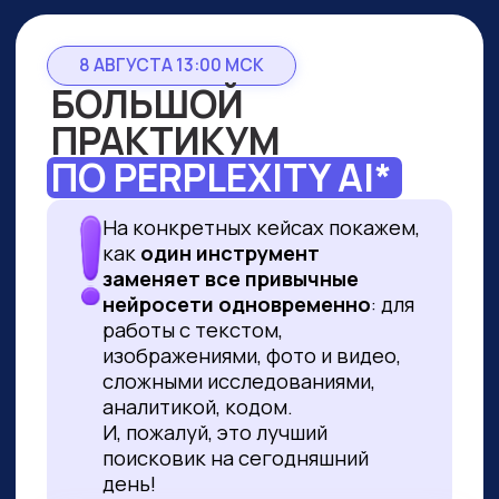
8 АВГУСТА 13:00 МСК
БОЛЬШОЙ
ПРАКТИКУМ
ПО PERPLEXITY AI*
На конкретных кейсах покажем,
как
один инструмент
заменяет все привычные
нейросети одновременно
: для
работы с текстом,
изображениями, фото и видео,
сложными исследованиями,
аналитикой, кодом.
И, пожалуй, это лучший
поисковик на сегодняшний
день!
ПРИНЯТЬ УЧАСТИЕ