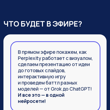
03
Агент Labs, действительно
заменяющий команду
специалистов и способный
выполнить не часть задачи,
а 100%
04
Браузер Comet, который задал
новую планку
в функциональности привычных
браузеров
ПРИСОЕДИНИТЬСЯ