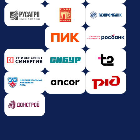
Новости и события
Корпоративное обучение
Партнерство
Юридическая информация
Политика конфиденциальности
Политика безопасности платежей
Оферта
Лицензия на образовательную деятельность
Почта
care@zerocoder.ru
Телефон
+7 (939) 328-38-12
Социальные сети