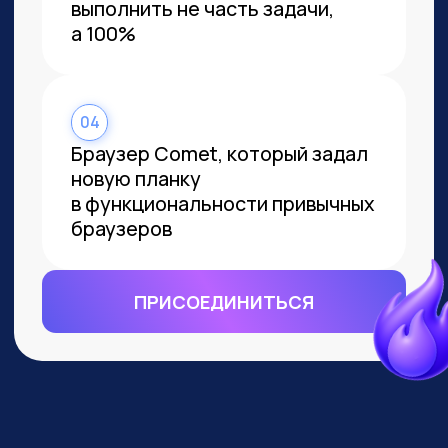
ВСЕМ, КТО ПРИДЕТ НА
ПРАКТИКУМ, РАССКАЖЕМ, КАК
ЗАБРАТЬ:
Подборку полезных промптов для
жизни и карьеры.
Подборку 6+ способов
доп.заработка онлайн с нуля при
помощи ИИ.