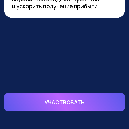
устойчивой реализации преимуществ
от технологии необходимы инвестиции
в переобучение кадров и создание
этической нормативной базы. Такие
выводы содержатся в исследовании
сотрудников Университета
Иннополиса, Высшей школы
менеджмента СПбГУ, МГУ
им. Ломоносова и
онлайн-
университета Зерокодер.
ОБУЧАЕМ БИЗНЕС