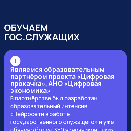
г. Москва, ул. Большая Новодмитровская 23,
этаж 2, каб. 46
ООО «ЗЕРОКОДЕР». Все права защищены
ИНН 9715401631
ОГРН 1217700246026