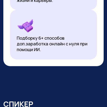
▸
Почти 3 года ежедневно использует
нейросети в работе и быту:
от генерации контента
до автоматизации задач.
Реализует
проекты на базе no-code решений
и Python
▸ Создала свыше 10 000 изображений
и сотни видеороликов с помощью ИИ
▸ Имеет 10-летний опыт видеомонтажа:
начинала с Pinnacle Studio, сейчас
работает в CapCut и DaVinci Resolve
▸ Монтировала обучающие видео
на испанском, португальском
и индонезийском языках для Яндекс
Практикума, применяя ИИ-озвучку
▸ Перевела более 20 видео
на английский язык с помощью
нейросетей для проекта в Иннополисе
▸ Провела более 100 вебинаров и онлайн-
уроков