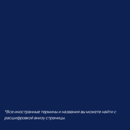
ЧТО БУДЕТ В ЭФИРЕ?
В прямом эфире покажем, как
Perplexity работает с визуалом,
сделаем презентацию от идеи
до готовых слайдов,
интерактивную игру
и проведем баттл разных
моделей — от Grok до ChatGPT!
И все это — в одной
нейросети!
А еще поговорим про:
01
Уникальность Perplexity
02
Ключевые отличия от всех
остальных нейросетей