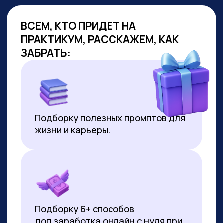
ОБУЧАЕМ
ГОС.СЛУЖАЩИХ
Являемся образовательным
партнёром проекта «Цифровая
прокачка», АНО «Цифровая
экономика»
В партнёрстве был разработан