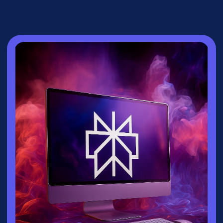
СПИКЕР
Зайцева Ксения
▸
Руководитель направления
взрослых
курсов
университета
Зерокодер
▸ Эксперт по нейросетям