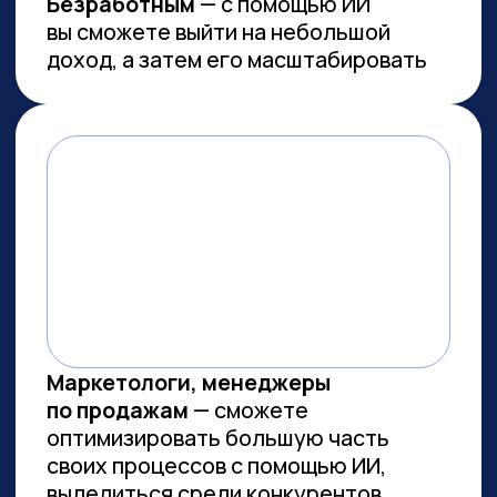
Работа с умом: каков потенциал
генеративного ИИ для роста
производительности в России
Потенциальная ежегодная экономия
от внедрения генеративного ИИ
(генИИ, GenAI) в российской экономике
может достичь 10,8 трлн рублей к 2030
году, при этом ни одна из профессий
не подлежит полной автоматизации
(максимальный уровень — 85%). GenAI
выступает не угрозой, а инструментом
трансформации рынка труда — при
условии его ответственного
и управляемого внедрения. Для