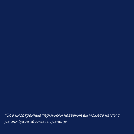
ЧТО БУДЕТ В ЭФИРЕ?
В прямом эфире покажем, как
Perplexity работает с визуалом,
сделаем презентацию от идеи
до готовых слайдов,
интерактивную игру
и проведем баттл разных
моделей — от Grok до ChatGPT!
И все это — в одной
нейросети!
А еще поговорим про:
01
Уникальность Perplexity
02
Ключевые отличия от всех
остальных нейросетей