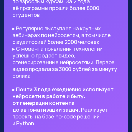
Предпринимателям, стартаперам
и управленцам
— ИИ сможет
значительно ускорить процессы
в вашем проекте, заменить
некоторых специалистов и сократить
расходы
Всем, кто работает с текстами,
визуалом
— поиск данных, рерайт,
написание текста с нуля по запросу,