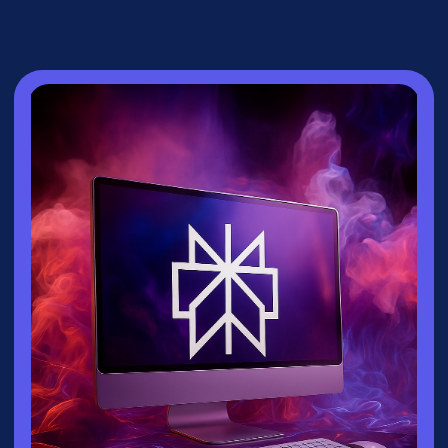
СПИКЕР
Зайцева Ксения
▸
Руководитель направления
взрослых
курсов
университета
Зерокодер
▸ Эксперт по нейросетям