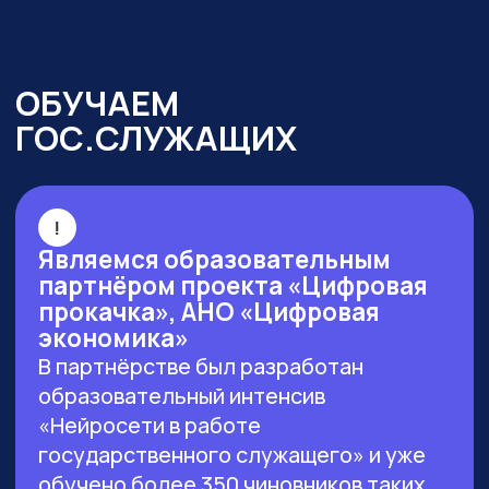
г. Москва, ул. Большая Новодмитровская 23,
этаж 2, каб. 46
ООО «ЗЕРОКОДЕР». Все права защищены
ИНН 9715401631
ОГРН 1217700246026