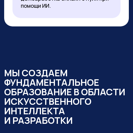
образовательный интенсив
«Нейросети в работе
государственного служащего» и уже
обучено более 350 чиновников таких
регионов как:
— Республика Алтай
— Республика Бурятия
— Карачаево-Черкесская Республика
— Новосибирская область
— Ямало-Ненецкий автономный округ
Кроме того,
мы обучили владению
современными нейросетями более
2000 государственных
и муниципальных служащих
в следующих муниципалитетах
и регионах:
— Республика Алтай
— Республика Бурятия
— Карачаево-Черкессия
— Саха (Якутия)
— Новосибирская область
— Кировская область