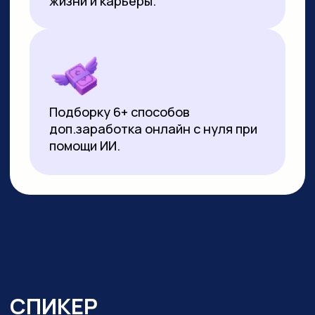
▸
Почти 3 года ежедневно использует
нейросети в работе и быту:
от генерации контента
до автоматизации задач.
Реализует
проекты на базе no-code решений
и Python
▸ Создала свыше 10 000 изображений
и сотни видеороликов с помощью ИИ
▸ Имеет 10-летний опыт видеомонтажа:
начинала с Pinnacle Studio, сейчас
работает в CapCut и DaVinci Resolve
▸ Монтировала обучающие видео
на испанском, португальском
и индонезийском языках для Яндекс
Практикума, применяя ИИ-озвучку
▸ Перевела более 20 видео
на английский язык с помощью
нейросетей для проекта в Иннополисе
▸ Провела более 100 вебинаров и онлайн-
уроков