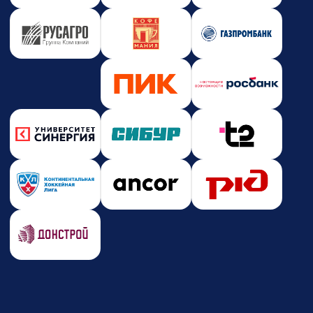
Новости и события
Корпоративное обучение
Партнерство
Юридическая информация
Политика конфиденциальности
Политика безопасности платежей
Оферта
Лицензия на образовательную деятельность
Почта
care@zerocoder.ru
Телефон
+7 (939) 328-38-12
Социальные сети