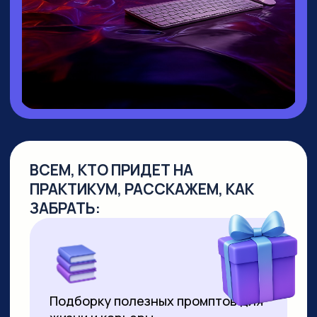
▸ Руководитель направления
Промт
Инжиниринг
▸ Создала
уникальный курс по Промпт-
инжинирингу
, не имеющий аналогов
на российском рынке
▸
Более 10 лет работает в сфере
образования
, из них свыше 7 лет —
в создании образовательных продуктов
для аудитории от 10 до 55+ лет
▸ Совмещает руководство детским
направлением с позицией р
уководителя
по взрослым курсам. За 2 года
её программы прошли более 8000
студентов
▸ Регулярно выступает на крупных
вебинарах по нейросетям, в том числе
с аудиторией более 2000 человек
▸ С момента появления технологии
успешно продаёт видео,
сгенерированные нейросетями. Первое
видео продала за 3000 рублей за минуту
ролика