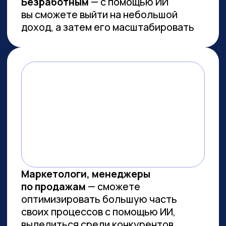
Работа с умом: каков потенциал
генеративного ИИ для роста
производительности в России
Потенциальная ежегодная экономия
от внедрения генеративного ИИ
(генИИ, GenAI) в российской экономике
может достичь 10,8 трлн рублей к 2030
году, при этом ни одна из профессий
не подлежит полной автоматизации
(максимальный уровень — 85%). GenAI
выступает не угрозой, а инструментом
трансформации рынка труда — при
условии его ответственного
и управляемого внедрения. Для