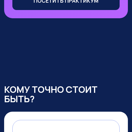
Маркетологи, менеджеры
по продажам
— сможете
оптимизировать большую часть
своих процессов с помощью ИИ,
выделиться среди конкурентов
и ускорить получение прибыли
УЧАСТВОВАТЬ