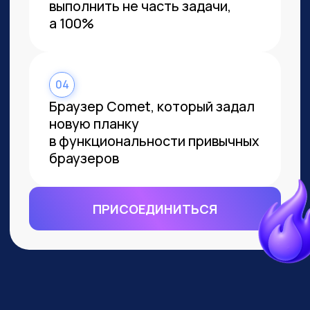
ВСЕМ, КТО ПРИДЕТ НА
ПРАКТИКУМ, РАССКАЖЕМ, КАК
ЗАБРАТЬ:
Подборку полезных промптов для
жизни и карьеры.
Подборку 6+ способов
доп.заработка онлайн с нуля при
помощи ИИ.