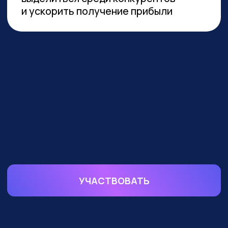
устойчивой реализации преимуществ
от технологии необходимы инвестиции
в переобучение кадров и создание
этической нормативной базы. Такие
выводы содержатся в исследовании
сотрудников Университета
Иннополиса, Высшей школы
менеджмента СПбГУ, МГУ
им. Ломоносова и
онлайн-
университета Зерокодер.
ОБУЧАЕМ БИЗНЕС