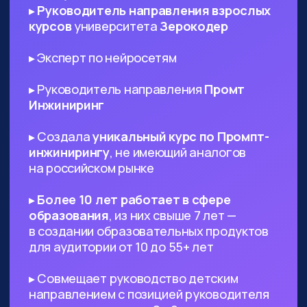
ИТ-специалистам любого
профиля
— AI поможет в написании ТЗ
и другой документации, сгенерируют
код и создаст подходящий дизайн,
который вы сможете использовать в
проекте
Диджитал-специалистам любого
профиля
— сможете оптимизировать
большинство своих задач с помощью
нейросетей