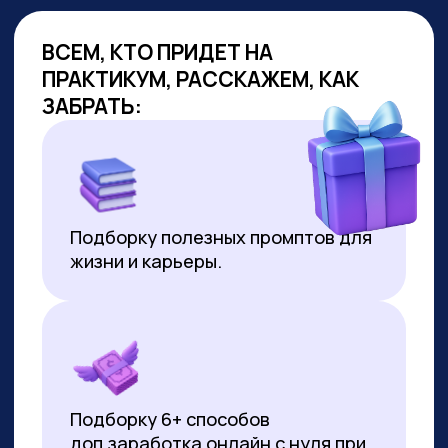
ОБУЧАЕМ
ГОС.СЛУЖАЩИХ
Являемся образовательным
партнёром проекта «Цифровая
прокачка», АНО «Цифровая
экономика»
В партнёрстве был разработан