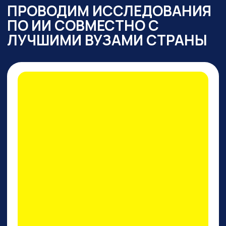
ПРАКТИКУМ
ПО PERPLEXITY AI
На конкретных кейсах покажем,
как
один инструмент
заменяет все привычные
нейросети одновременно
: для
работы с текстом,
изображениями, фото и видео,
сложными исследованиями,
аналитикой, кодом.
И, пожалуй, это лучший
поисковик на сегодняшний
день!
ПРИНЯТЬ УЧАСТИЕ