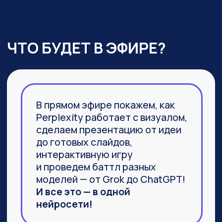
03
Агент Labs, действительно
заменяющий команду
специалистов и способный
выполнить не часть задачи,
а 100%
04
Браузер Comet, который задал
новую планку
в функциональности привычных
браузеров
ПРИСОЕДИНИТЬСЯ