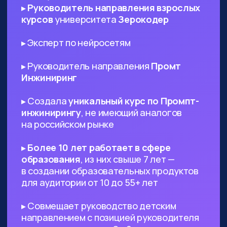
ИТ-специалистам любого
профиля
— AI поможет в написании ТЗ
и другой документации, сгенерируют
код и создаст подходящий дизайн,
который вы сможете использовать в
проекте
Диджитал-специалистам любого
профиля
— сможете оптимизировать
большинство своих задач с помощью
нейросетей