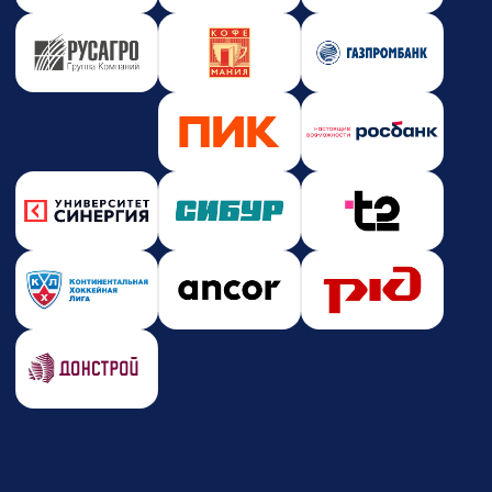
Новости и события
Корпоративное обучение
Партнерство
Юридическая информация
Политика конфиденциальности
Политика безопасности платежей
Оферта
Лицензия на образовательную деятельность
Почта
care@zerocoder.ru
Телефон
+7 (939) 328-38-12
Социальные сети