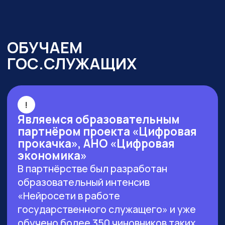
г. Москва, ул. Большая Новодмитровская 23,
этаж 2, каб. 46
ООО «ЗЕРОКОДЕР». Все права защищены
ИНН 9715401631
ОГРН 1217700246026