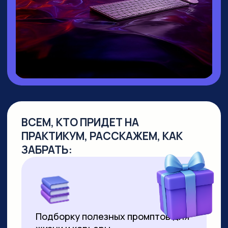
▸ Руководитель направления
Промт
Инжиниринг
▸ Создала
уникальный курс по Промпт-
инжинирингу
, не имеющий аналогов
на российском рынке
▸
Более 10 лет работает в сфере
образования
, из них свыше 7 лет —
в создании образовательных продуктов
для аудитории от 10 до 55+ лет
▸ Совмещает руководство детским
направлением с позицией р
уководителя
по взрослым курсам. За 2 года
её программы прошли более 8000
студентов
▸ Регулярно выступает на крупных
вебинарах по нейросетям, в том числе
с аудиторией более 2000 человек
▸ С момента появления технологии
успешно продаёт видео,
сгенерированные нейросетями. Первое
видео продала за 3000 рублей за минуту
ролика