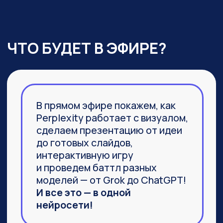
03
Агент Labs, действительно
заменяющий команду
специалистов и способный
выполнить не часть задачи,
а 100%
04
Браузер Comet, который задал
новую планку
в функциональности привычных
браузеров
ПРИСОЕДИНИТЬСЯ