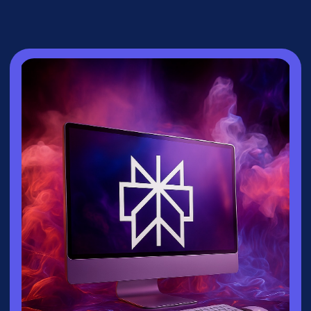
СПИКЕР
Зайцева Ксения
▸
Руководитель направления
взрослых
курсов
университета
Зерокодер
▸ Эксперт по нейросетям