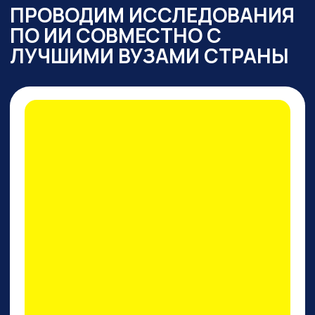
ПРАКТИКУМ
ПО PERPLEXITY AI
На конкретных кейсах покажем,
как
один инструмент
заменяет все привычные
нейросети одновременно
: для
работы с текстом,
изображениями, фото и видео,
сложными исследованиями,
аналитикой, кодом.
И, пожалуй, это лучший
поисковик на сегодняшний
день!
ПРИНЯТЬ УЧАСТИЕ