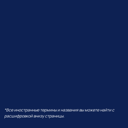
ЧТО БУДЕТ В ЭФИРЕ?
В прямом эфире покажем, как
Perplexity работает с визуалом,
сделаем презентацию от идеи
до готовых слайдов,
интерактивную игру
и проведем баттл разных
моделей — от Grok до ChatGPT!
И все это — в одной
нейросети!
А еще поговорим про:
01
Уникальность Perplexity
02
Ключевые отличия от всех
остальных нейросетей