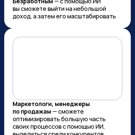
Работа с умом: каков потенциал
генеративного ИИ для роста
производительности в России
Потенциальная ежегодная экономия
от внедрения генеративного ИИ
(генИИ, GenAI) в российской экономике
может достичь 10,8 трлн рублей к 2030
году, при этом ни одна из профессий
не подлежит полной автоматизации
(максимальный уровень — 85%). GenAI
выступает не угрозой, а инструментом
трансформации рынка труда — при
условии его ответственного
и управляемого внедрения. Для