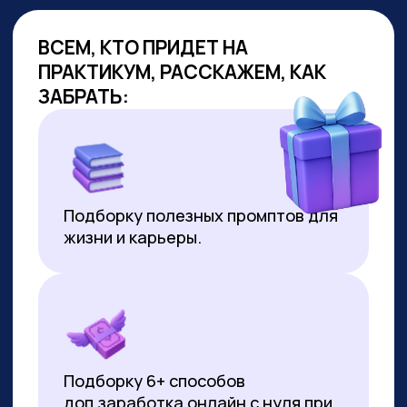
ОБУЧАЕМ
ГОС.СЛУЖАЩИХ
Являемся образовательным
партнёром проекта «Цифровая
прокачка», АНО «Цифровая
экономика»
В партнёрстве был разработан