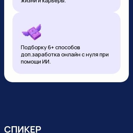
▸
Почти 3 года ежедневно использует
нейросети в работе и быту:
от генерации контента
до автоматизации задач.
Реализует
проекты на базе no-code решений
и Python
▸ Создала свыше 10 000 изображений
и сотни видеороликов с помощью ИИ
▸ Имеет 10-летний опыт видеомонтажа:
начинала с Pinnacle Studio, сейчас
работает в CapCut и DaVinci Resolve
▸ Монтировала обучающие видео
на испанском, португальском
и индонезийском языках для Яндекс
Практикума, применяя ИИ-озвучку
▸ Перевела более 20 видео
на английский язык с помощью
нейросетей для проекта в Иннополисе
▸ Провела более 100 вебинаров и онлайн-
уроков