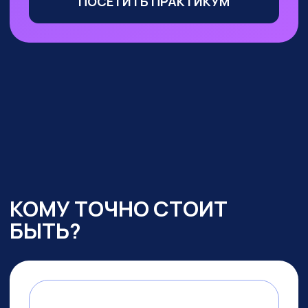
Маркетологи, менеджеры
по продажам
— сможете
оптимизировать большую часть
своих процессов с помощью ИИ,
выделиться среди конкурентов
и ускорить получение прибыли
УЧАСТВОВАТЬ