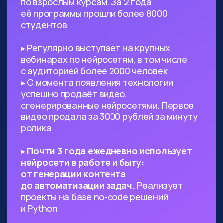
Предпринимателям, стартаперам
и управленцам
— ИИ сможет
значительно ускорить процессы
в вашем проекте, заменить
некоторых специалистов и сократить
расходы
Всем, кто работает с текстами,
визуалом
— поиск данных, рерайт,
написание текста с нуля по запросу,