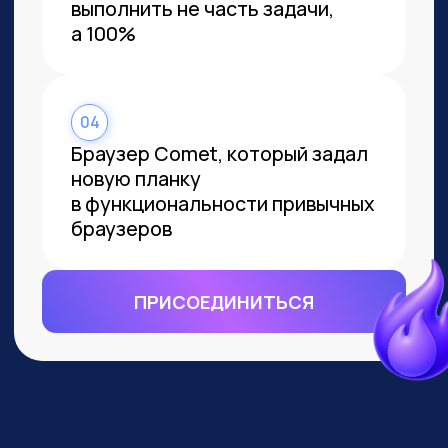
ВСЕМ, КТО ПРИДЕТ НА
ПРАКТИКУМ, РАССКАЖЕМ, КАК
ЗАБРАТЬ:
Подборку полезных промптов для
жизни и карьеры.
Подборку 6+ способов
доп.заработка онлайн с нуля при
помощи ИИ.