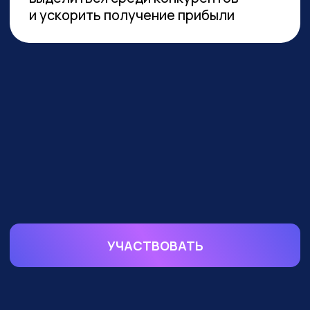
устойчивой реализации преимуществ
от технологии необходимы инвестиции
в переобучение кадров и создание
этической нормативной базы. Такие
выводы содержатся в исследовании
сотрудников Университета
Иннополиса, Высшей школы
менеджмента СПбГУ, МГУ
им. Ломоносова и
онлайн-
университета Зерокодер.
ОБУЧАЕМ БИЗНЕС