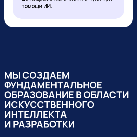
образовательный интенсив
«Нейросети в работе
государственного служащего» и уже
обучено более 350 чиновников таких
регионов как:
— Республика Алтай
— Республика Бурятия
— Карачаево-Черкесская Республика
— Новосибирская область
— Ямало-Ненецкий автономный округ
Кроме того,
мы обучили владению
современными нейросетями более
2000 государственных
и муниципальных служащих
в следующих муниципалитетах
и регионах:
— Республика Алтай
— Республика Бурятия
— Карачаево-Черкессия
— Саха (Якутия)
— Новосибирская область
— Кировская область