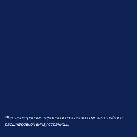
ЧТО БУДЕТ В ЭФИРЕ?
В прямом эфире покажем, как
Perplexity работает с визуалом,
сделаем презентацию от идеи
до готовых слайдов,
интерактивную игру
и проведем баттл разных
моделей — от Grok до ChatGPT!
И все это — в одной
нейросети!
А еще поговорим про:
01
Уникальность Perplexity
02
Ключевые отличия от всех
остальных нейросетей