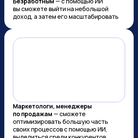
Работа с умом: каков потенциал
генеративного ИИ для роста
производительности в России
Потенциальная ежегодная экономия
от внедрения генеративного ИИ
(генИИ, GenAI) в российской экономике
может достичь 10,8 трлн рублей к 2030
году, при этом ни одна из профессий
не подлежит полной автоматизации
(максимальный уровень — 85%). GenAI
выступает не угрозой, а инструментом
трансформации рынка труда — при
условии его ответственного
и управляемого внедрения. Для