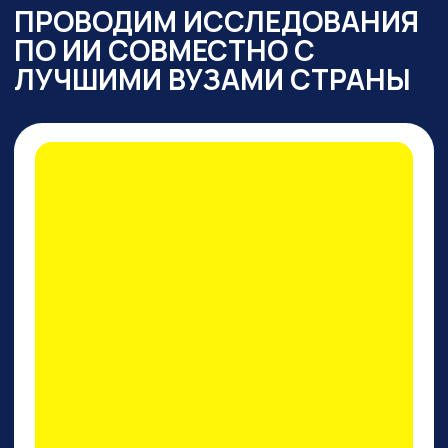
ПРАКТИКУМ
ПО PERPLEXITY AI
На конкретных кейсах покажем,
как
один инструмент
заменяет все привычные
нейросети одновременно
: для
работы с текстом,
изображениями, фото и видео,
сложными исследованиями,
аналитикой, кодом.
И, пожалуй, это лучший
поисковик на сегодняшний
день!
ПРИНЯТЬ УЧАСТИЕ