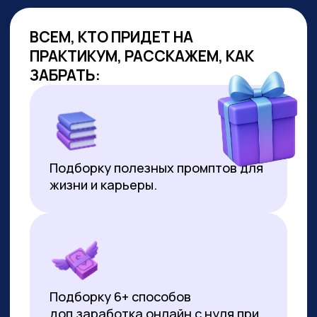
ОБУЧАЕМ
ГОС.СЛУЖАЩИХ
Являемся образовательным
партнёром проекта «Цифровая
прокачка», АНО «Цифровая
экономика»
В партнёрстве был разработан