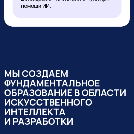
образовательный интенсив
«Нейросети в работе
государственного служащего» и уже
обучено более 350 чиновников таких
регионов как:
— Республика Алтай
— Республика Бурятия
— Карачаево-Черкесская Республика
— Новосибирская область
— Ямало-Ненецкий автономный округ
Кроме того,
мы обучили владению
современными нейросетями более
2000 государственных
и муниципальных служащих
в следующих муниципалитетах
и регионах:
— Республика Алтай
— Республика Бурятия
— Карачаево-Черкессия
— Саха (Якутия)
— Новосибирская область
— Кировская область