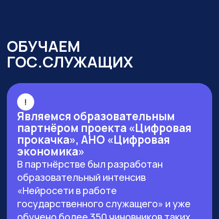
г. Москва, ул. Большая Новодмитровская 23,
этаж 2, каб. 46
ООО «ЗЕРОКОДЕР». Все права защищены
ИНН 9715401631
ОГРН 1217700246026