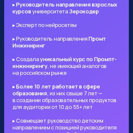
ИТ-специалистам любого
профиля
— AI поможет в написании ТЗ
и другой документации, сгенерируют
код и создаст подходящий дизайн,
который вы сможете использовать в
проекте
Диджитал-специалистам любого
профиля
— сможете оптимизировать
большинство своих задач с помощью
нейросетей