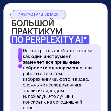
7 АВГУСТА 13:00 МСК
БОЛЬШОЙ
ПРАКТИКУМ
ПО PERPLEXITY AI*
На конкретных кейсах покажем,
как
один инструмент
заменяет все привычные
нейросети одновременно
: для
работы с текстом,
изображениями, фото и видео,
сложными исследованиями,
аналитикой, кодом.
И, пожалуй, это лучший
поисковик на сегодняшний
день!
ПРИНЯТЬ УЧАСТИЕ