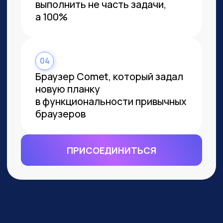
ВСЕМ, КТО ПРИДЕТ НА
ПРАКТИКУМ, РАССКАЖЕМ, КАК
ЗАБРАТЬ:
Подборку полезных промптов для
жизни и карьеры.
Подборку 6+ способов
доп.заработка онлайн с нуля при
помощи ИИ.