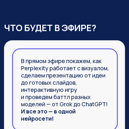
03
Агент Labs, действительно
заменяющий команду
специалистов и способный
выполнить не часть задачи,
а 100%
04
Браузер Comet, который задал
новую планку
в функциональности привычных
браузеров
ПРИСОЕДИНИТЬСЯ