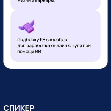
▸
Почти 3 года ежедневно использует
нейросети в работе и быту:
от генерации контента
до автоматизации задач.
Реализует
проекты на базе no-code решений
и Python
▸ Создала свыше 10 000 изображений
и сотни видеороликов с помощью ИИ
▸ Имеет 10-летний опыт видеомонтажа:
начинала с Pinnacle Studio, сейчас
работает в CapCut и DaVinci Resolve
▸ Монтировала обучающие видео
на испанском, португальском
и индонезийском языках для Яндекс
Практикума, применяя ИИ-озвучку
▸ Перевела более 20 видео
на английский язык с помощью
нейросетей для проекта в Иннополисе
▸ Провела более 100 вебинаров и онлайн-
уроков