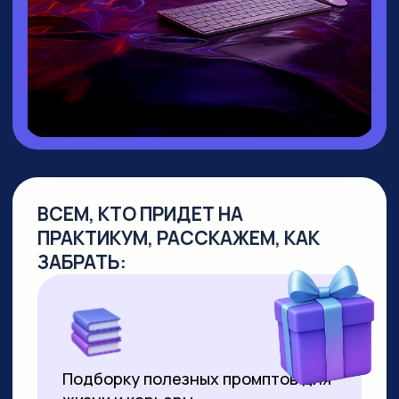
▸ Руководитель направления
Промт
Инжиниринг
▸ Создала
уникальный курс по Промпт-
инжинирингу
, не имеющий аналогов
на российском рынке
▸
Более 10 лет работает в сфере
образования
, из них свыше 7 лет —
в создании образовательных продуктов
для аудитории от 10 до 55+ лет
▸ Совмещает руководство детским
направлением с позицией р
уководителя
по взрослым курсам. За 2 года
её программы прошли более 8000
студентов
▸ Регулярно выступает на крупных
вебинарах по нейросетям, в том числе
с аудиторией более 2000 человек
▸ С момента появления технологии
успешно продаёт видео,
сгенерированные нейросетями. Первое
видео продала за 3000 рублей за минуту
ролика