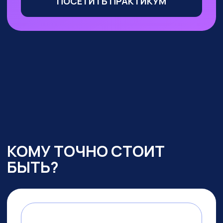
Маркетологи, менеджеры
по продажам
— сможете
оптимизировать большую часть
своих процессов с помощью ИИ,
выделиться среди конкурентов
и ускорить получение прибыли
УЧАСТВОВАТЬ