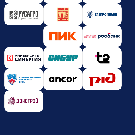
Новости и события
Корпоративное обучение
Партнерство
Юридическая информация
Политика конфиденциальности
Политика безопасности платежей
Оферта
Лицензия на образовательную деятельность
Почта
care@zerocoder.ru
Телефон
+7 (939) 328-38-12
Социальные сети