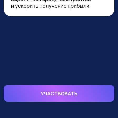
устойчивой реализации преимуществ
от технологии необходимы инвестиции
в переобучение кадров и создание
этической нормативной базы. Такие
выводы содержатся в исследовании
сотрудников Университета
Иннополиса, Высшей школы
менеджмента СПбГУ, МГУ
им. Ломоносова и
онлайн-
университета Зерокодер.
ОБУЧАЕМ БИЗНЕС