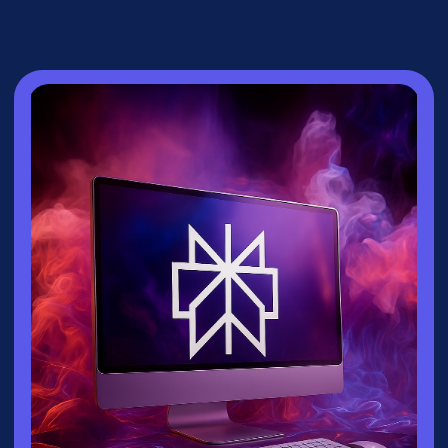
СПИКЕР
Зайцева Ксения
▸
Руководитель направления
взрослых
курсов
университета
Зерокодер
▸ Эксперт по нейросетям