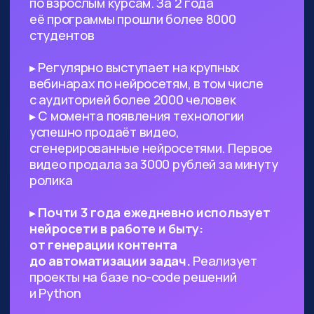
Предпринимателям, стартаперам
и управленцам
— ИИ сможет
значительно ускорить процессы
в вашем проекте, заменить
некоторых специалистов и сократить
расходы
Всем, кто работает с текстами,
визуалом
— поиск данных, рерайт,
написание текста с нуля по запросу,