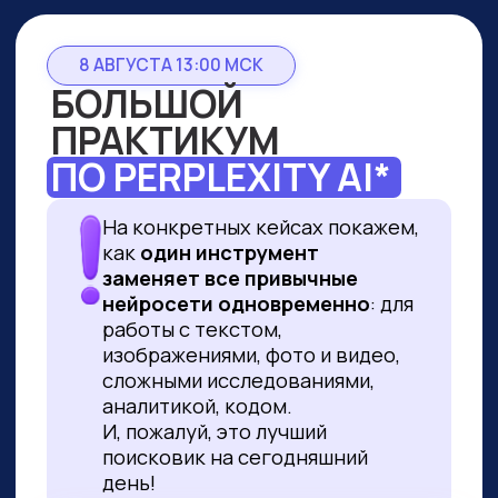
8 АВГУСТА 13:00 МСК
БОЛЬШОЙ
ПРАКТИКУМ
ПО PERPLEXITY AI*
На конкретных кейсах покажем,
как
один инструмент
заменяет все привычные
нейросети одновременно
: для
работы с текстом,
изображениями, фото и видео,
сложными исследованиями,
аналитикой, кодом.
И, пожалуй, это лучший
поисковик на сегодняшний
день!
ПРИНЯТЬ УЧАСТИЕ