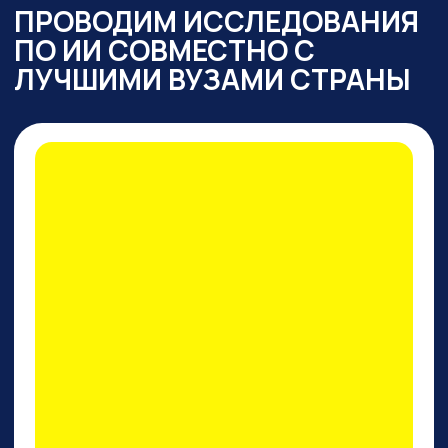
ПРАКТИКУМ
ПО PERPLEXITY AI
На конкретных кейсах покажем,
как
один инструмент
заменяет все привычные
нейросети одновременно
: для
работы с текстом,
изображениями, фото и видео,
сложными исследованиями,
аналитикой, кодом.
И, пожалуй, это лучший
поисковик на сегодняшний
день!
ПРИНЯТЬ УЧАСТИЕ