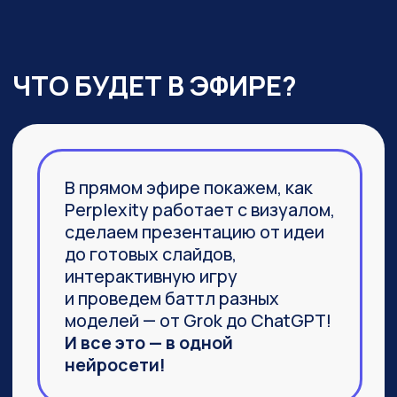
03
Агент Labs, действительно
заменяющий команду
специалистов и способный
выполнить не часть задачи,
а 100%
04
Браузер Comet, который задал
новую планку
в функциональности привычных
браузеров
ПРИСОЕДИНИТЬСЯ