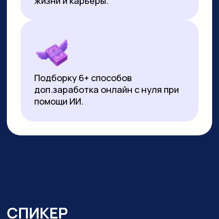
▸
Почти 3 года ежедневно использует
нейросети в работе и быту:
от генерации контента
до автоматизации задач.
Реализует
проекты на базе no-code решений
и Python
▸ Создала свыше 10 000 изображений
и сотни видеороликов с помощью ИИ
▸ Имеет 10-летний опыт видеомонтажа:
начинала с Pinnacle Studio, сейчас
работает в CapCut и DaVinci Resolve
▸ Монтировала обучающие видео
на испанском, португальском
и индонезийском языках для Яндекс
Практикума, применяя ИИ-озвучку
▸ Перевела более 20 видео
на английский язык с помощью
нейросетей для проекта в Иннополисе
▸ Провела более 100 вебинаров и онлайн-
уроков