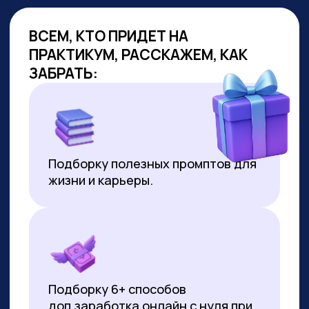
ОБУЧАЕМ
ГОС.СЛУЖАЩИХ
Являемся образовательным
партнёром проекта «Цифровая
прокачка», АНО «Цифровая
экономика»
В партнёрстве был разработан