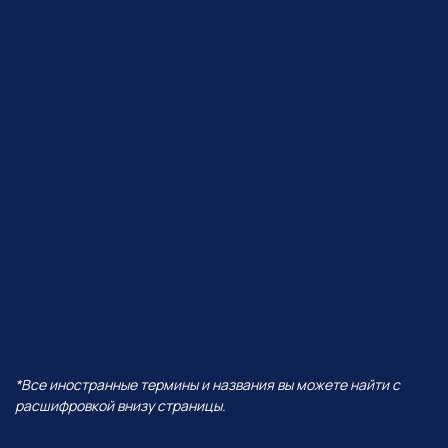
ЧТО БУДЕТ В ЭФИРЕ?
В прямом эфире покажем, как
Perplexity работает с визуалом,
сделаем презентацию от идеи
до готовых слайдов,
интерактивную игру
и проведем баттл разных
моделей — от Grok до ChatGPT!
И все это — в одной
нейросети!
А еще поговорим про:
01
Уникальность Perplexity
02
Ключевые отличия от всех
остальных нейросетей