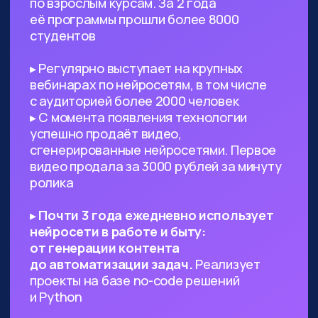
Предпринимателям, стартаперам
и управленцам
— ИИ сможет
значительно ускорить процессы
в вашем проекте, заменить
некоторых специалистов и сократить
расходы
Всем, кто работает с текстами,
визуалом
— поиск данных, рерайт,
написание текста с нуля по запросу,