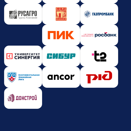
Новости и события
Корпоративное обучение
Партнерство
Юридическая информация
Политика конфиденциальности
Политика безопасности платежей
Оферта
Лицензия на образовательную деятельность
Почта
care@zerocoder.ru
Телефон
+7 (939) 328-38-12
Социальные сети