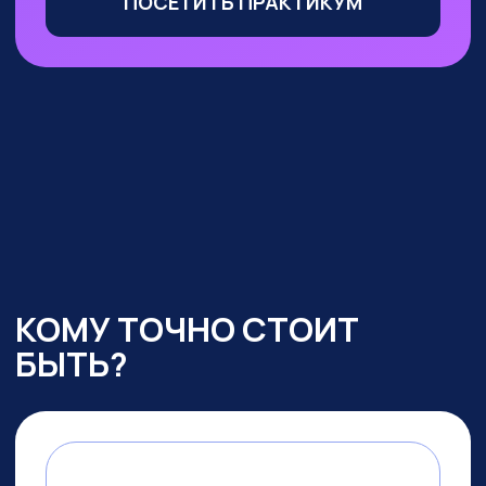
Маркетологи, менеджеры
по продажам
— сможете
оптимизировать большую часть
своих процессов с помощью ИИ,
выделиться среди конкурентов
и ускорить получение прибыли
УЧАСТВОВАТЬ