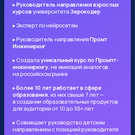
ИТ-специалистам любого
профиля
— AI поможет в написании ТЗ
и другой документации, сгенерируют
код и создаст подходящий дизайн,
который вы сможете использовать в
проекте
Диджитал-специалистам любого
профиля
— сможете оптимизировать
большинство своих задач с помощью
нейросетей