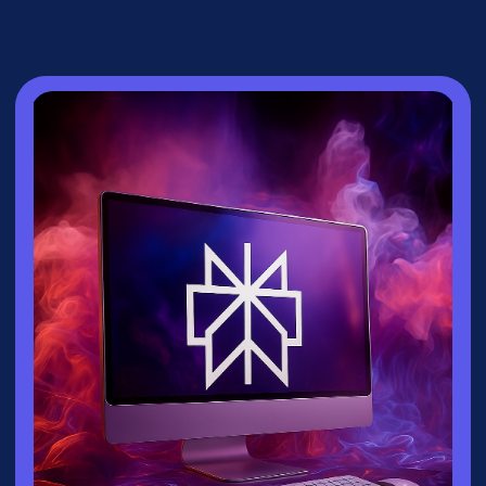
СПИКЕР
Зайцева Ксения
▸
Руководитель направления
взрослых
курсов
университета
Зерокодер
▸ Эксперт по нейросетям