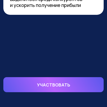
устойчивой реализации преимуществ
от технологии необходимы инвестиции
в переобучение кадров и создание
этической нормативной базы. Такие
выводы содержатся в исследовании
сотрудников Университета
Иннополиса, Высшей школы
менеджмента СПбГУ, МГУ
им. Ломоносова и
онлайн-
университета Зерокодер.
ОБУЧАЕМ БИЗНЕС