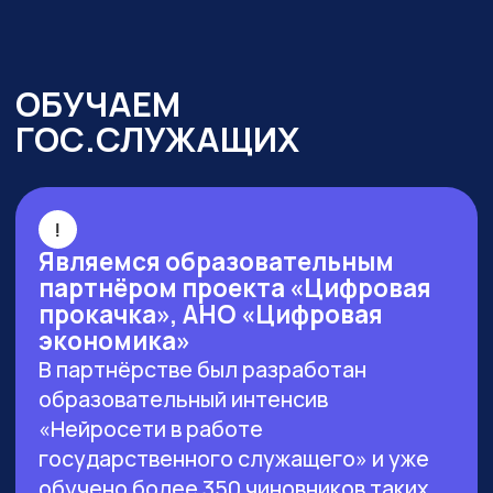
г. Москва, ул. Большая Новодмитровская 23,
этаж 2, каб. 46
ООО «ЗЕРОКОДЕР». Все права защищены
ИНН 9715401631
ОГРН 1217700246026