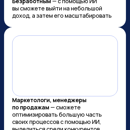
Работа с умом: каков потенциал
генеративного ИИ для роста
производительности в России
Потенциальная ежегодная экономия
от внедрения генеративного ИИ
(генИИ, GenAI) в российской экономике
может достичь 10,8 трлн рублей к 2030
году, при этом ни одна из профессий
не подлежит полной автоматизации
(максимальный уровень — 85%). GenAI
выступает не угрозой, а инструментом
трансформации рынка труда — при
условии его ответственного
и управляемого внедрения. Для