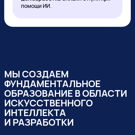
образовательный интенсив
«Нейросети в работе
государственного служащего» и уже
обучено более 350 чиновников таких
регионов как:
— Республика Алтай
— Республика Бурятия
— Карачаево-Черкесская Республика
— Новосибирская область
— Ямало-Ненецкий автономный округ
Кроме того,
мы обучили владению
современными нейросетями более
2000 государственных
и муниципальных служащих
в следующих муниципалитетах
и регионах:
— Республика Алтай
— Республика Бурятия
— Карачаево-Черкессия
— Саха (Якутия)
— Новосибирская область
— Кировская область