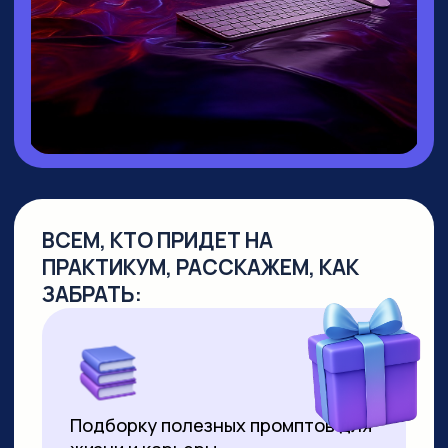
▸ Руководитель направления
Промт
Инжиниринг
▸ Создала
уникальный курс по Промпт-
инжинирингу
, не имеющий аналогов
на российском рынке
▸
Более 10 лет работает в сфере
образования
, из них свыше 7 лет —
в создании образовательных продуктов
для аудитории от 10 до 55+ лет
▸ Совмещает руководство детским
направлением с позицией р
уководителя
по взрослым курсам. За 2 года
её программы прошли более 8000
студентов
▸ Регулярно выступает на крупных
вебинарах по нейросетям, в том числе
с аудиторией более 2000 человек
▸ С момента появления технологии
успешно продаёт видео,
сгенерированные нейросетями. Первое
видео продала за 3000 рублей за минуту
ролика