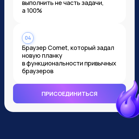
ВСЕМ, КТО ПРИДЕТ НА
ПРАКТИКУМ, РАССКАЖЕМ, КАК
ЗАБРАТЬ:
Подборку полезных промптов для
жизни и карьеры.
Подборку 6+ способов
доп.заработка онлайн с нуля при
помощи ИИ.