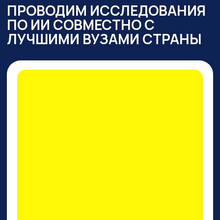
ПРАКТИКУМ
ПО PERPLEXITY AI
На конкретных кейсах покажем,
как
один инструмент
заменяет все привычные
нейросети одновременно
: для
работы с текстом,
изображениями, фото и видео,
сложными исследованиями,
аналитикой, кодом.
И, пожалуй, это лучший
поисковик на сегодняшний
день!
ПРИНЯТЬ УЧАСТИЕ