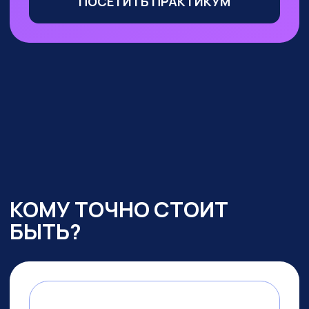
Маркетологи, менеджеры
по продажам
— сможете
оптимизировать большую часть
своих процессов с помощью ИИ,
выделиться среди конкурентов
и ускорить получение прибыли
УЧАСТВОВАТЬ