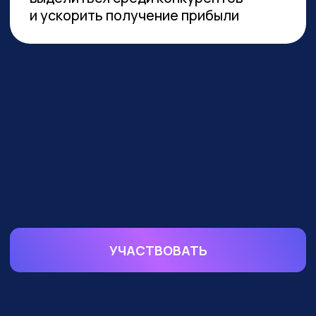
устойчивой реализации преимуществ
от технологии необходимы инвестиции
в переобучение кадров и создание
этической нормативной базы. Такие
выводы содержатся в исследовании
сотрудников Университета
Иннополиса, Высшей школы
менеджмента СПбГУ, МГУ
им. Ломоносова и
онлайн-
университета Зерокодер.
ОБУЧАЕМ БИЗНЕС