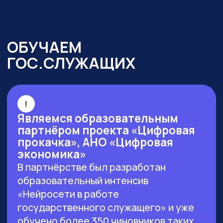
г. Москва, ул. Большая Новодмитровская 23,
этаж 2, каб. 46
ООО «ЗЕРОКОДЕР». Все права защищены
ИНН 9715401631
ОГРН 1217700246026