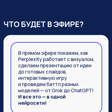
03
Агент Labs, действительно
заменяющий команду
специалистов и способный
выполнить не часть задачи,
а 100%
04
Браузер Comet, который задал
новую планку
в функциональности привычных
браузеров
ПРИСОЕДИНИТЬСЯ