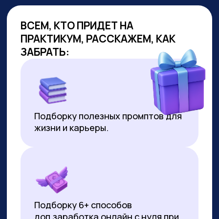
ОБУЧАЕМ
ГОС.СЛУЖАЩИХ
Являемся образовательным
партнёром проекта «Цифровая
прокачка», АНО «Цифровая
экономика»
В партнёрстве был разработан