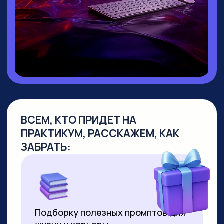
▸ Руководитель направления
Промт
Инжиниринг
▸ Создала
уникальный курс по Промпт-
инжинирингу
, не имеющий аналогов
на российском рынке
▸
Более 10 лет работает в сфере
образования
, из них свыше 7 лет —
в создании образовательных продуктов
для аудитории от 10 до 55+ лет
▸ Совмещает руководство детским
направлением с позицией р
уководителя
по взрослым курсам. За 2 года
её программы прошли более 8000
студентов
▸ Регулярно выступает на крупных
вебинарах по нейросетям, в том числе
с аудиторией более 2000 человек
▸ С момента появления технологии
успешно продаёт видео,
сгенерированные нейросетями. Первое
видео продала за 3000 рублей за минуту
ролика