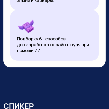
▸
Почти 3 года ежедневно использует
нейросети в работе и быту:
от генерации контента
до автоматизации задач.
Реализует
проекты на базе no-code решений
и Python
▸ Создала свыше 10 000 изображений
и сотни видеороликов с помощью ИИ
▸ Имеет 10-летний опыт видеомонтажа:
начинала с Pinnacle Studio, сейчас
работает в CapCut и DaVinci Resolve
▸ Монтировала обучающие видео
на испанском, португальском
и индонезийском языках для Яндекс
Практикума, применяя ИИ-озвучку
▸ Перевела более 20 видео
на английский язык с помощью
нейросетей для проекта в Иннополисе
▸ Провела более 100 вебинаров и онлайн-
уроков