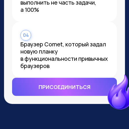
ВСЕМ, КТО ПРИДЕТ НА
ПРАКТИКУМ, РАССКАЖЕМ, КАК
ЗАБРАТЬ:
Подборку полезных промптов для
жизни и карьеры.
Подборку 6+ способов
доп.заработка онлайн с нуля при
помощи ИИ.