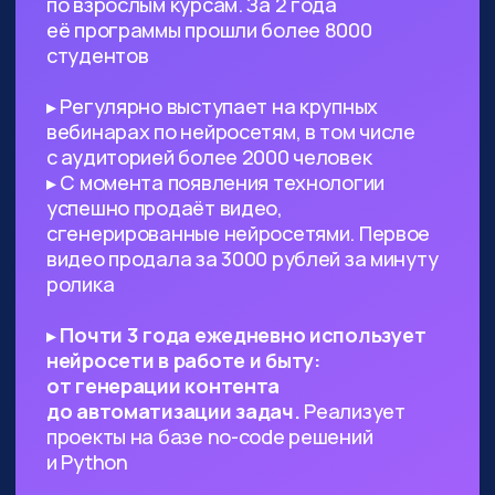
Предпринимателям, стартаперам
и управленцам
— ИИ сможет
значительно ускорить процессы
в вашем проекте, заменить
некоторых специалистов и сократить
расходы
Всем, кто работает с текстами,
визуалом
— поиск данных, рерайт,
написание текста с нуля по запросу,