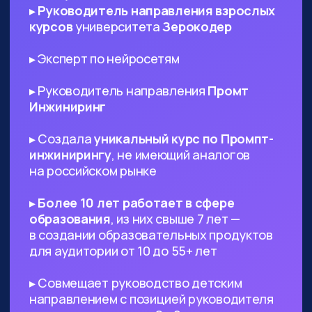
ИТ-специалистам любого
профиля
— AI поможет в написании ТЗ
и другой документации, сгенерируют
код и создаст подходящий дизайн,
который вы сможете использовать в
проекте
Диджитал-специалистам любого
профиля
— сможете оптимизировать
большинство своих задач с помощью
нейросетей