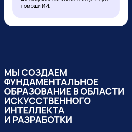
образовательный интенсив
«Нейросети в работе
государственного служащего» и уже
обучено более 350 чиновников таких
регионов как:
— Республика Алтай
— Республика Бурятия
— Карачаево-Черкесская Республика
— Новосибирская область
— Ямало-Ненецкий автономный округ
Кроме того,
мы обучили владению
современными нейросетями более
2000 государственных
и муниципальных служащих
в следующих муниципалитетах
и регионах:
— Республика Алтай
— Республика Бурятия
— Карачаево-Черкессия
— Саха (Якутия)
— Новосибирская область
— Кировская область