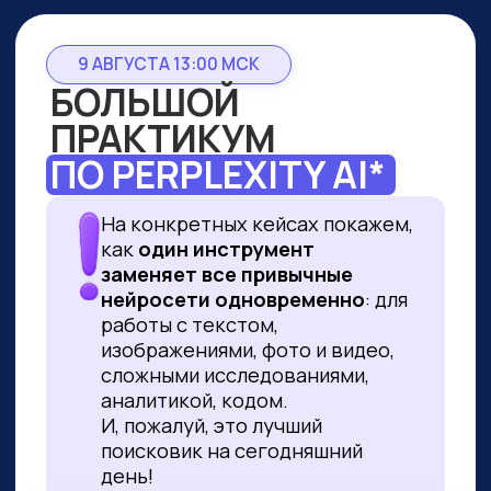
9 АВГУСТА 13:00 МСК
БОЛЬШОЙ
ПРАКТИКУМ
ПО PERPLEXITY AI*
На конкретных кейсах покажем,
как
один инструмент
заменяет все привычные
нейросети одновременно
: для
работы с текстом,
изображениями, фото и видео,
сложными исследованиями,
аналитикой, кодом.
И, пожалуй, это лучший
поисковик на сегодняшний
день!
ПРИНЯТЬ УЧАСТИЕ