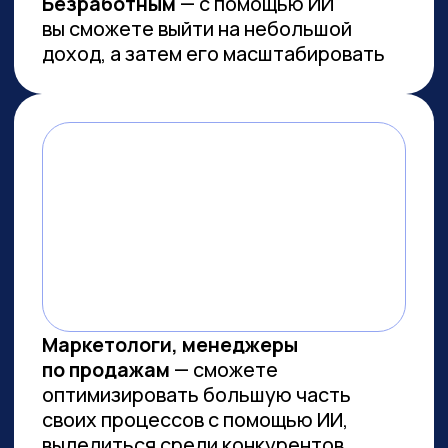
Работа с умом: каков потенциал
генеративного ИИ для роста
производительности в России
Потенциальная ежегодная экономия
от внедрения генеративного ИИ
(генИИ, GenAI) в российской экономике
может достичь 10,8 трлн рублей к 2030
году, при этом ни одна из профессий
не подлежит полной автоматизации
(максимальный уровень — 85%). GenAI
выступает не угрозой, а инструментом
трансформации рынка труда — при
условии его ответственного
и управляемого внедрения. Для