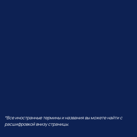
ЧТО БУДЕТ В ЭФИРЕ?
В прямом эфире покажем, как
Perplexity работает с визуалом,
сделаем презентацию от идеи
до готовых слайдов,
интерактивную игру
и проведем баттл разных
моделей — от Grok до ChatGPT!
И все это — в одной
нейросети!
А еще поговорим про:
01
Уникальность Perplexity
02
Ключевые отличия от всех
остальных нейросетей