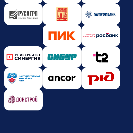
Новости и события
Корпоративное обучение
Партнерство
Юридическая информация
Политика конфиденциальности
Политика безопасности платежей
Оферта
Лицензия на образовательную деятельность
Почта
care@zerocoder.ru
Телефон
+7 (939) 328-38-12
Социальные сети