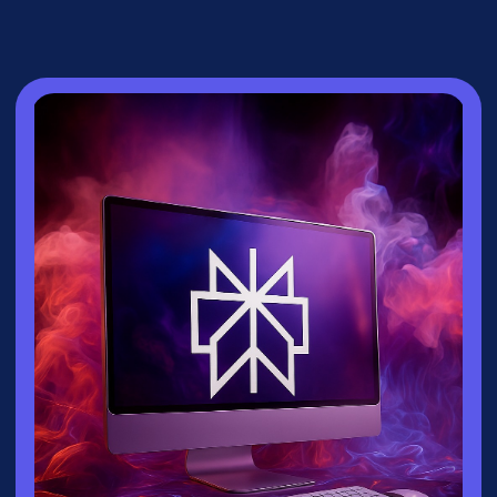
СПИКЕР
Зайцева Ксения
▸
Руководитель направления
взрослых
курсов
университета
Зерокодер
▸ Эксперт по нейросетям