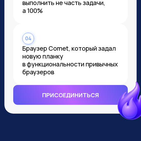
ВСЕМ, КТО ПРИДЕТ НА
ПРАКТИКУМ, РАССКАЖЕМ, КАК
ЗАБРАТЬ:
Подборку полезных промптов для
жизни и карьеры.
Подборку 6+ способов
доп.заработка онлайн с нуля при
помощи ИИ.