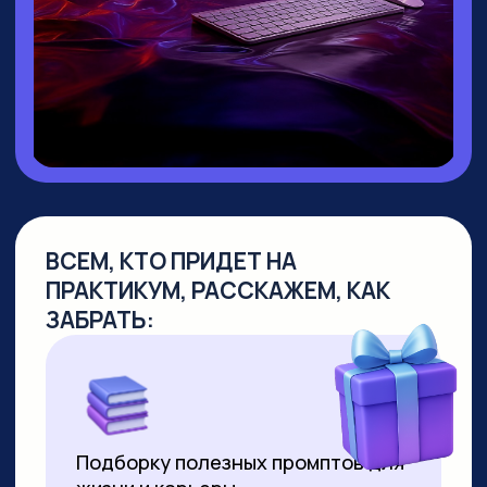
▸ Руководитель направления
Промт
Инжиниринг
▸ Создала
уникальный курс по Промпт-
инжинирингу
, не имеющий аналогов
на российском рынке
▸
Более 10 лет работает в сфере
образования
, из них свыше 7 лет —
в создании образовательных продуктов
для аудитории от 10 до 55+ лет
▸ Совмещает руководство детским
направлением с позицией р
уководителя
по взрослым курсам. За 2 года
её программы прошли более 8000
студентов
▸ Регулярно выступает на крупных
вебинарах по нейросетям, в том числе
с аудиторией более 2000 человек
▸ С момента появления технологии
успешно продаёт видео,
сгенерированные нейросетями. Первое
видео продала за 3000 рублей за минуту
ролика