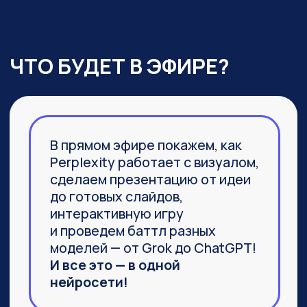
03
Агент Labs, действительно
заменяющий команду
специалистов и способный
выполнить не часть задачи,
а 100%
04
Браузер Comet, который задал
новую планку
в функциональности привычных
браузеров
ПРИСОЕДИНИТЬСЯ