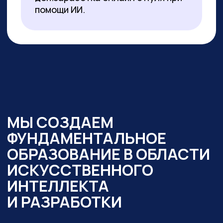
образовательный интенсив
«Нейросети в работе
государственного служащего» и уже
обучено более 350 чиновников таких
регионов как:
— Республика Алтай
— Республика Бурятия
— Карачаево-Черкесская Республика
— Новосибирская область
— Ямало-Ненецкий автономный округ
Кроме того,
мы обучили владению
современными нейросетями более
2000 государственных
и муниципальных служащих
в следующих муниципалитетах
и регионах:
— Республика Алтай
— Республика Бурятия
— Карачаево-Черкессия
— Саха (Якутия)
— Новосибирская область
— Кировская область