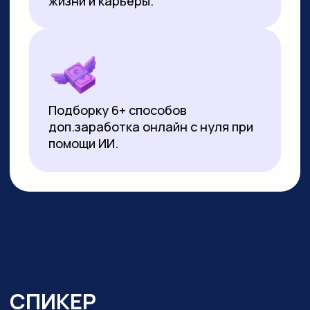
▸
Почти 3 года ежедневно использует
нейросети в работе и быту:
от генерации контента
до автоматизации задач.
Реализует
проекты на базе no-code решений
и Python
▸ Создала свыше 10 000 изображений
и сотни видеороликов с помощью ИИ
▸ Имеет 10-летний опыт видеомонтажа:
начинала с Pinnacle Studio, сейчас
работает в CapCut и DaVinci Resolve
▸ Монтировала обучающие видео
на испанском, португальском
и индонезийском языках для Яндекс
Практикума, применяя ИИ-озвучку
▸ Перевела более 20 видео
на английский язык с помощью
нейросетей для проекта в Иннополисе
▸ Провела более 100 вебинаров и онлайн-
уроков