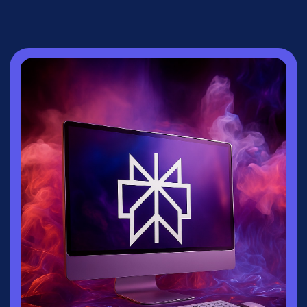
СПИКЕР
Зайцева Ксения
▸
Руководитель направления
взрослых
курсов
университета
Зерокодер
▸ Эксперт по нейросетям