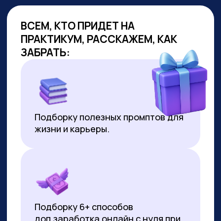
ОБУЧАЕМ
ГОС.СЛУЖАЩИХ
Являемся образовательным
партнёром проекта «Цифровая
прокачка», АНО «Цифровая
экономика»
В партнёрстве был разработан