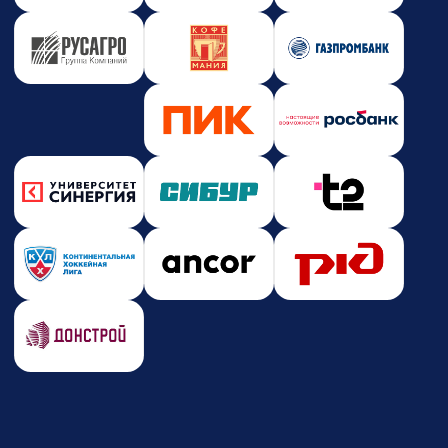
Новости и события
Корпоративное обучение
Партнерство
Юридическая информация
Политика конфиденциальности
Политика безопасности платежей
Оферта
Лицензия на образовательную деятельность
Почта
care@zerocoder.ru
Телефон
+7 (939) 328-38-12
Социальные сети