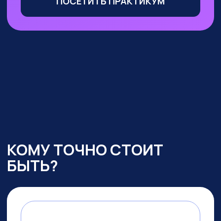
Маркетологи, менеджеры
по продажам
— сможете
оптимизировать большую часть
своих процессов с помощью ИИ,
выделиться среди конкурентов
и ускорить получение прибыли
УЧАСТВОВАТЬ