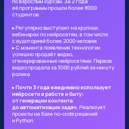
Предпринимателям, стартаперам
и управленцам
— ИИ сможет
значительно ускорить процессы
в вашем проекте, заменить
некоторых специалистов и сократить
расходы
Всем, кто работает с текстами,
визуалом
— поиск данных, рерайт,
написание текста с нуля по запросу,