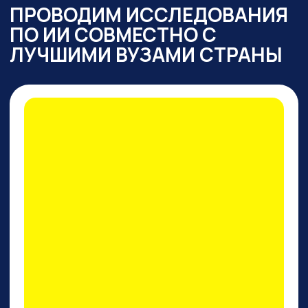
ПРАКТИКУМ
ПО PERPLEXITY AI
На конкретных кейсах покажем,
как
один инструмент
заменяет все привычные
нейросети одновременно
: для
работы с текстом,
изображениями, фото и видео,
сложными исследованиями,
аналитикой, кодом.
И, пожалуй, это лучший
поисковик на сегодняшний
день!
ПРИНЯТЬ УЧАСТИЕ