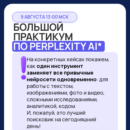
9 АВГУСТА 13:00 МСК
БОЛЬШОЙ
ПРАКТИКУМ
ПО PERPLEXITY AI*
На конкретных кейсах покажем,
как
один инструмент
заменяет все привычные
нейросети одновременно
: для
работы с текстом,
изображениями, фото и видео,
сложными исследованиями,
аналитикой, кодом.
И, пожалуй, это лучший
поисковик на сегодняшний
день!
ПРИНЯТЬ УЧАСТИЕ