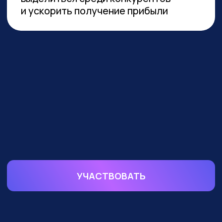
устойчивой реализации преимуществ
от технологии необходимы инвестиции
в переобучение кадров и создание
этической нормативной базы. Такие
выводы содержатся в исследовании
сотрудников Университета
Иннополиса, Высшей школы
менеджмента СПбГУ, МГУ
им. Ломоносова и
онлайн-
университета Зерокодер.
ОБУЧАЕМ БИЗНЕС