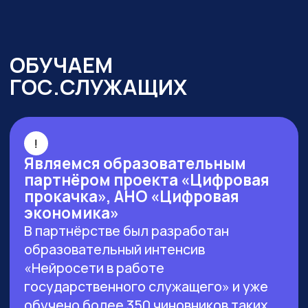
г. Москва, ул. Большая Новодмитровская 23,
этаж 2, каб. 46
ООО «ЗЕРОКОДЕР». Все права защищены
ИНН 9715401631
ОГРН 1217700246026