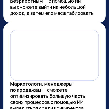
Работа с умом: каков потенциал
генеративного ИИ для роста
производительности в России
Потенциальная ежегодная экономия
от внедрения генеративного ИИ
(генИИ, GenAI) в российской экономике
может достичь 10,8 трлн рублей к 2030
году, при этом ни одна из профессий
не подлежит полной автоматизации
(максимальный уровень — 85%). GenAI
выступает не угрозой, а инструментом
трансформации рынка труда — при
условии его ответственного
и управляемого внедрения. Для