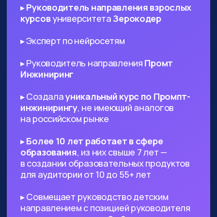
ИТ-специалистам любого
профиля
— AI поможет в написании ТЗ
и другой документации, сгенерируют
код и создаст подходящий дизайн,
который вы сможете использовать в
проекте
Диджитал-специалистам любого
профиля
— сможете оптимизировать
большинство своих задач с помощью
нейросетей