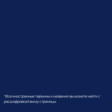
ЧТО БУДЕТ В ЭФИРЕ?
В прямом эфире покажем, как
Perplexity работает с визуалом,
сделаем презентацию от идеи
до готовых слайдов,
интерактивную игру
и проведем баттл разных
моделей — от Grok до ChatGPT!
И все это — в одной
нейросети!
А еще поговорим про:
01
Уникальность Perplexity
02
Ключевые отличия от всех
остальных нейросетей