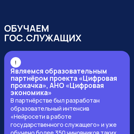
г. Москва, ул. Большая Новодмитровская 23,
этаж 2, каб. 46
ООО «ЗЕРОКОДЕР». Все права защищены
ИНН 9715401631
ОГРН 1217700246026