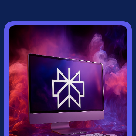
СПИКЕР
Зайцева Ксения
▸
Руководитель направления
взрослых
курсов
университета
Зерокодер
▸ Эксперт по нейросетям