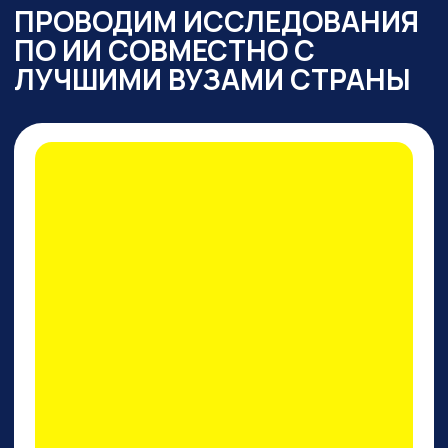
ПРАКТИКУМ
ПО PERPLEXITY AI
На конкретных кейсах покажем,
как
один инструмент
заменяет все привычные
нейросети одновременно
: для
работы с текстом,
изображениями, фото и видео,
сложными исследованиями,
аналитикой, кодом.
И, пожалуй, это лучший
поисковик на сегодняшний
день!
ПРИНЯТЬ УЧАСТИЕ