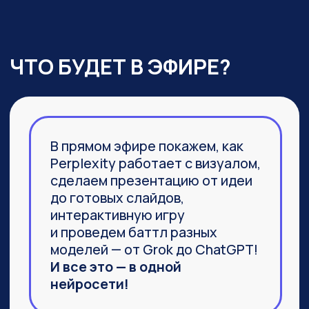
03
Агент Labs, действительно
заменяющий команду
специалистов и способный
выполнить не часть задачи,
а 100%
04
Браузер Comet, который задал
новую планку
в функциональности привычных
браузеров
ПРИСОЕДИНИТЬСЯ