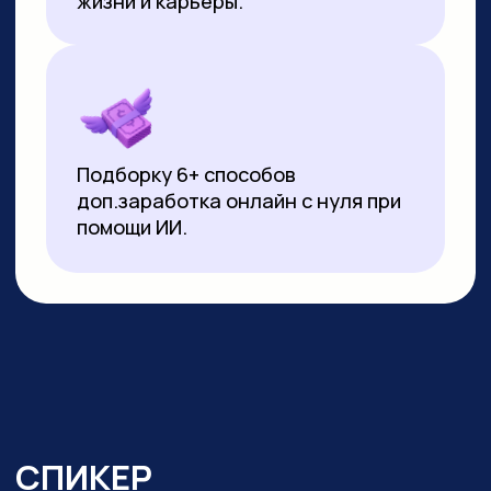
▸
Почти 3 года ежедневно использует
нейросети в работе и быту:
от генерации контента
до автоматизации задач.
Реализует
проекты на базе no-code решений
и Python
▸ Создала свыше 10 000 изображений
и сотни видеороликов с помощью ИИ
▸ Имеет 10-летний опыт видеомонтажа:
начинала с Pinnacle Studio, сейчас
работает в CapCut и DaVinci Resolve
▸ Монтировала обучающие видео
на испанском, португальском
и индонезийском языках для Яндекс
Практикума, применяя ИИ-озвучку
▸ Перевела более 20 видео
на английский язык с помощью
нейросетей для проекта в Иннополисе
▸ Провела более 100 вебинаров и онлайн-
уроков