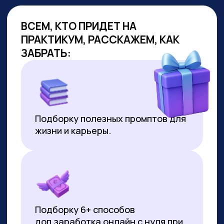
ОБУЧАЕМ
ГОС.СЛУЖАЩИХ
Являемся образовательным
партнёром проекта «Цифровая
прокачка», АНО «Цифровая
экономика»
В партнёрстве был разработан