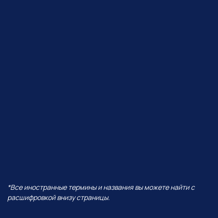
ЧТО БУДЕТ В ЭФИРЕ?
В прямом эфире покажем, как
Perplexity работает с визуалом,
сделаем презентацию от идеи
до готовых слайдов,
интерактивную игру
и проведем баттл разных
моделей — от Grok до ChatGPT!
И все это — в одной
нейросети!
А еще поговорим про:
01
Уникальность Perplexity
02
Ключевые отличия от всех
остальных нейросетей