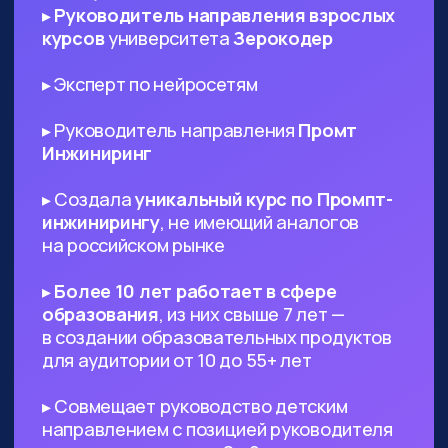
ИТ-специалистам любого
профиля
— AI поможет в написании ТЗ
и другой документации, сгенерируют
код и создаст подходящий дизайн,
который вы сможете использовать в
проекте
Диджитал-специалистам любого
профиля
— сможете оптимизировать
большинство своих задач с помощью
нейросетей