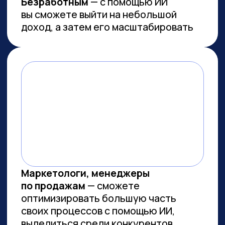
Работа с умом: каков потенциал
генеративного ИИ для роста
производительности в России
Потенциальная ежегодная экономия
от внедрения генеративного ИИ
(генИИ, GenAI) в российской экономике
может достичь 10,8 трлн рублей к 2030
году, при этом ни одна из профессий
не подлежит полной автоматизации
(максимальный уровень — 85%). GenAI
выступает не угрозой, а инструментом
трансформации рынка труда — при
условии его ответственного
и управляемого внедрения. Для