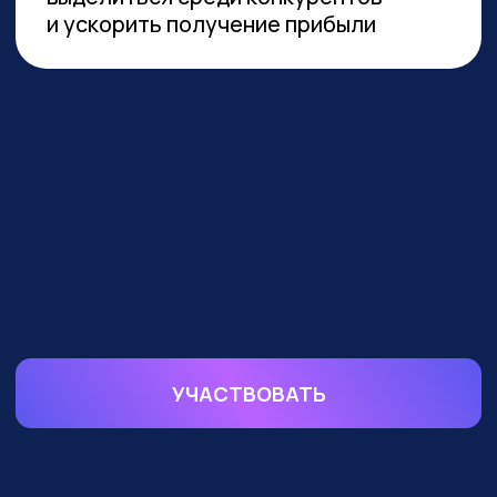
устойчивой реализации преимуществ
от технологии необходимы инвестиции
в переобучение кадров и создание
этической нормативной базы. Такие
выводы содержатся в исследовании
сотрудников Университета
Иннополиса, Высшей школы
менеджмента СПбГУ, МГУ
им. Ломоносова и
онлайн-
университета Зерокодер.
ОБУЧАЕМ БИЗНЕС