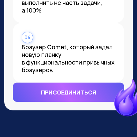
ВСЕМ, КТО ПРИДЕТ НА
ПРАКТИКУМ, РАССКАЖЕМ, КАК
ЗАБРАТЬ:
Подборку полезных промптов для
жизни и карьеры.
Подборку 6+ способов
доп.заработка онлайн с нуля при
помощи ИИ.