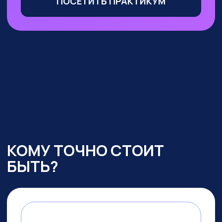
Маркетологи, менеджеры
по продажам
— сможете
оптимизировать большую часть
своих процессов с помощью ИИ,
выделиться среди конкурентов
и ускорить получение прибыли
УЧАСТВОВАТЬ