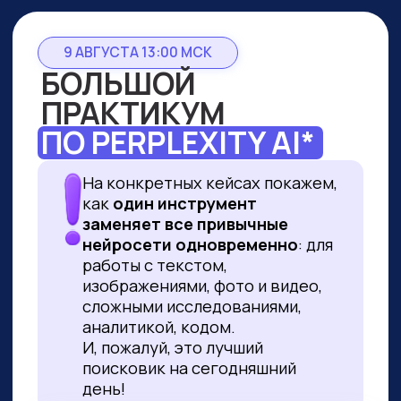
9 АВГУСТА 13:00 МСК
БОЛЬШОЙ
ПРАКТИКУМ
ПО PERPLEXITY AI*
На конкретных кейсах покажем,
как
один инструмент
заменяет все привычные
нейросети одновременно
: для
работы с текстом,
изображениями, фото и видео,
сложными исследованиями,
аналитикой, кодом.
И, пожалуй, это лучший
поисковик на сегодняшний
день!
ПРИНЯТЬ УЧАСТИЕ