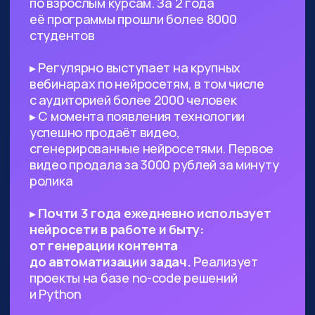
Предпринимателям, стартаперам
и управленцам
— ИИ сможет
значительно ускорить процессы
в вашем проекте, заменить
некоторых специалистов и сократить
расходы
Всем, кто работает с текстами,
визуалом
— поиск данных, рерайт,
написание текста с нуля по запросу,