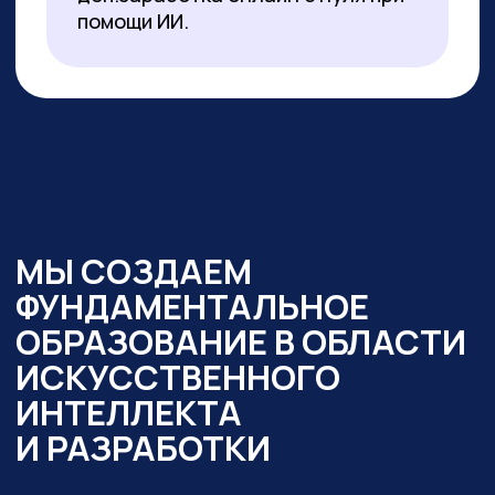
образовательный интенсив
«Нейросети в работе
государственного служащего» и уже
обучено более 350 чиновников таких
регионов как:
— Республика Алтай
— Республика Бурятия
— Карачаево-Черкесская Республика
— Новосибирская область
— Ямало-Ненецкий автономный округ
Кроме того,
мы обучили владению
современными нейросетями более
2000 государственных
и муниципальных служащих
в следующих муниципалитетах
и регионах:
— Республика Алтай
— Республика Бурятия
— Карачаево-Черкессия
— Саха (Якутия)
— Новосибирская область
— Кировская область