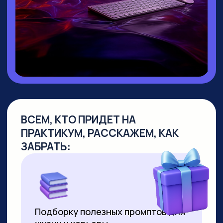
▸ Руководитель направления
Промт
Инжиниринг
▸ Создала
уникальный курс по Промпт-
инжинирингу
, не имеющий аналогов
на российском рынке
▸
Более 10 лет работает в сфере
образования
, из них свыше 7 лет —
в создании образовательных продуктов
для аудитории от 10 до 55+ лет
▸ Совмещает руководство детским
направлением с позицией р
уководителя
по взрослым курсам. За 2 года
её программы прошли более 8000
студентов
▸ Регулярно выступает на крупных
вебинарах по нейросетям, в том числе
с аудиторией более 2000 человек
▸ С момента появления технологии
успешно продаёт видео,
сгенерированные нейросетями. Первое
видео продала за 3000 рублей за минуту
ролика