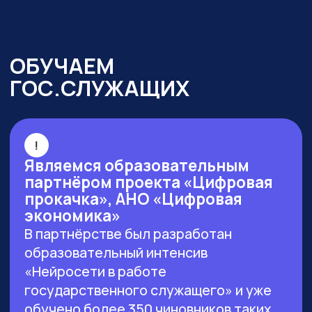
г. Москва, ул. Большая Новодмитровская 23,
этаж 2, каб. 46
ООО «ЗЕРОКОДЕР». Все права защищены
ИНН 9715401631
ОГРН 1217700246026