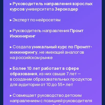
ИТ-специалистам любого
профиля
— AI поможет в написании ТЗ
и другой документации, сгенерируют
код и создаст подходящий дизайн,
который вы сможете использовать в
проекте
Диджитал-специалистам любого
профиля
— сможете оптимизировать
большинство своих задач с помощью
нейросетей