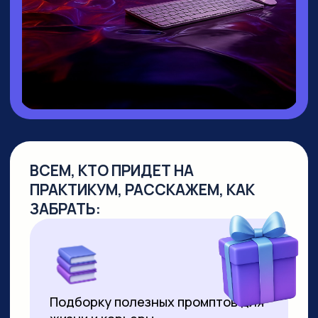
▸ Руководитель направления
Промт
Инжиниринг
▸ Создала
уникальный курс по Промпт-
инжинирингу
, не имеющий аналогов
на российском рынке
▸
Более 10 лет работает в сфере
образования
, из них свыше 7 лет —
в создании образовательных продуктов
для аудитории от 10 до 55+ лет
▸ Совмещает руководство детским
направлением с позицией р
уководителя
по взрослым курсам. За 2 года
её программы прошли более 8000
студентов
▸ Регулярно выступает на крупных
вебинарах по нейросетям, в том числе
с аудиторией более 2000 человек
▸ С момента появления технологии
успешно продаёт видео,
сгенерированные нейросетями. Первое
видео продала за 3000 рублей за минуту
ролика