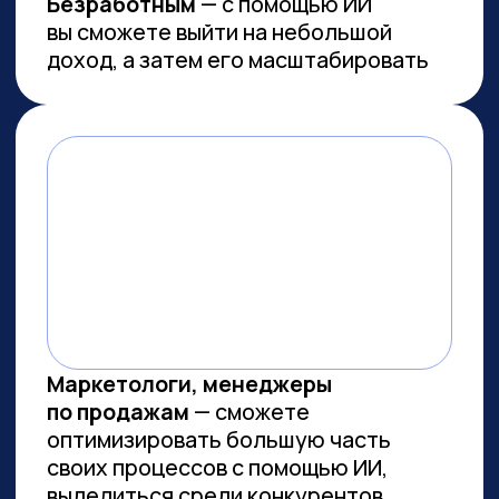
Работа с умом: каков потенциал
генеративного ИИ для роста
производительности в России
Потенциальная ежегодная экономия
от внедрения генеративного ИИ
(генИИ, GenAI) в российской экономике
может достичь 10,8 трлн рублей к 2030
году, при этом ни одна из профессий
не подлежит полной автоматизации
(максимальный уровень — 85%). GenAI
выступает не угрозой, а инструментом
трансформации рынка труда — при
условии его ответственного
и управляемого внедрения. Для