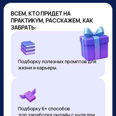
ОБУЧАЕМ
ГОС.СЛУЖАЩИХ
Являемся образовательным
партнёром проекта «Цифровая
прокачка», АНО «Цифровая
экономика»
В партнёрстве был разработан