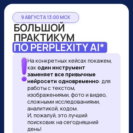
9 АВГУСТА 13:00 МСК
БОЛЬШОЙ
ПРАКТИКУМ
ПО PERPLEXITY AI*
На конкретных кейсах покажем,
как
один инструмент
заменяет все привычные
нейросети одновременно
: для
работы с текстом,
изображениями, фото и видео,
сложными исследованиями,
аналитикой, кодом.
И, пожалуй, это лучший
поисковик на сегодняшний
день!
ПРИНЯТЬ УЧАСТИЕ