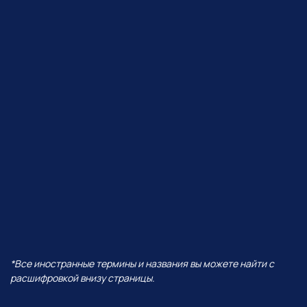
ЧТО БУДЕТ В ЭФИРЕ?
В прямом эфире покажем, как
Perplexity работает с визуалом,
сделаем презентацию от идеи
до готовых слайдов,
интерактивную игру
и проведем баттл разных
моделей — от Grok до ChatGPT!
И все это — в одной
нейросети!
А еще поговорим про:
01
Уникальность Perplexity
02
Ключевые отличия от всех
остальных нейросетей