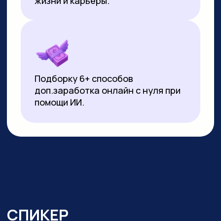
▸
Почти 3 года ежедневно использует
нейросети в работе и быту:
от генерации контента
до автоматизации задач.
Реализует
проекты на базе no-code решений
и Python
▸ Создала свыше 10 000 изображений
и сотни видеороликов с помощью ИИ
▸ Имеет 10-летний опыт видеомонтажа:
начинала с Pinnacle Studio, сейчас
работает в CapCut и DaVinci Resolve
▸ Монтировала обучающие видео
на испанском, португальском
и индонезийском языках для Яндекс
Практикума, применяя ИИ-озвучку
▸ Перевела более 20 видео
на английский язык с помощью
нейросетей для проекта в Иннополисе
▸ Провела более 100 вебинаров и онлайн-
уроков