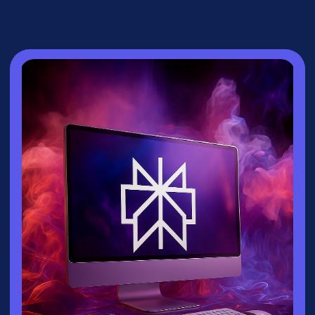
СПИКЕР
Зайцева Ксения
▸
Руководитель направления
взрослых
курсов
университета
Зерокодер
▸ Эксперт по нейросетям