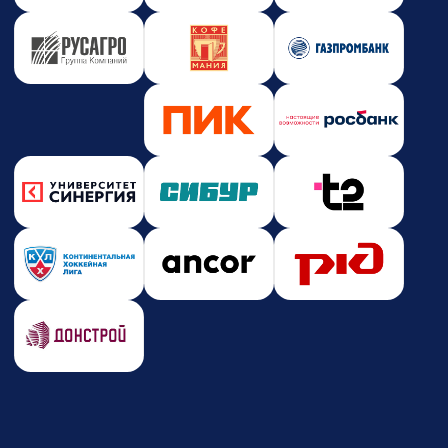
Новости и события
Корпоративное обучение
Партнерство
Юридическая информация
Политика конфиденциальности
Политика безопасности платежей
Оферта
Лицензия на образовательную деятельность
Почта
care@zerocoder.ru
Телефон
+7 (939) 328-38-12
Социальные сети