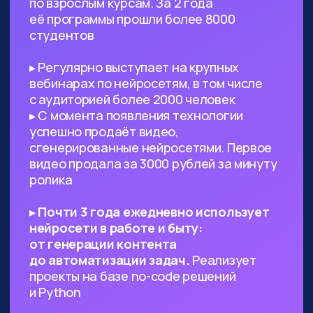
Предпринимателям, стартаперам
и управленцам
— ИИ сможет
значительно ускорить процессы
в вашем проекте, заменить
некоторых специалистов и сократить
расходы
Всем, кто работает с текстами,
визуалом
— поиск данных, рерайт,
написание текста с нуля по запросу,