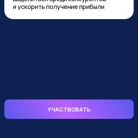
устойчивой реализации преимуществ
от технологии необходимы инвестиции
в переобучение кадров и создание
этической нормативной базы. Такие
выводы содержатся в исследовании
сотрудников Университета
Иннополиса, Высшей школы
менеджмента СПбГУ, МГУ
им. Ломоносова и
онлайн-
университета Зерокодер.
ОБУЧАЕМ БИЗНЕС