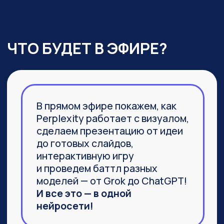
03
Агент Labs, действительно
заменяющий команду
специалистов и способный
выполнить не часть задачи,
а 100%
04
Браузер Comet, который задал
новую планку
в функциональности привычных
браузеров
ПРИСОЕДИНИТЬСЯ