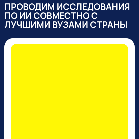
ПРАКТИКУМ
ПО PERPLEXITY AI
На конкретных кейсах покажем,
как
один инструмент
заменяет все привычные
нейросети одновременно
: для
работы с текстом,
изображениями, фото и видео,
сложными исследованиями,
аналитикой, кодом.
И, пожалуй, это лучший
поисковик на сегодняшний
день!
ПРИНЯТЬ УЧАСТИЕ