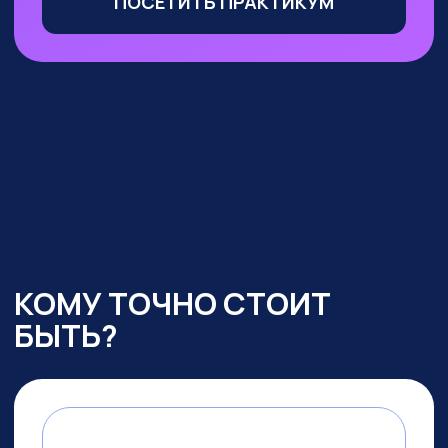
Маркетологи, менеджеры
по продажам
— сможете
оптимизировать большую часть
своих процессов с помощью ИИ,
выделиться среди конкурентов
и ускорить получение прибыли
УЧАСТВОВАТЬ