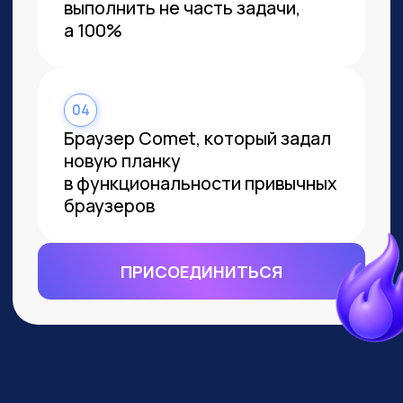
ВСЕМ, КТО ПРИДЕТ НА
ПРАКТИКУМ, РАССКАЖЕМ, КАК
ЗАБРАТЬ:
Подборку полезных промптов для
жизни и карьеры.
Подборку 6+ способов
доп.заработка онлайн с нуля при
помощи ИИ.