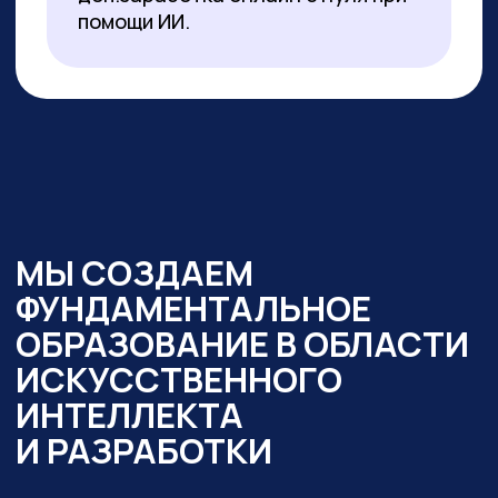
образовательный интенсив
«Нейросети в работе
государственного служащего» и уже
обучено более 350 чиновников таких
регионов как:
— Республика Алтай
— Республика Бурятия
— Карачаево-Черкесская Республика
— Новосибирская область
— Ямало-Ненецкий автономный округ
Кроме того,
мы обучили владению
современными нейросетями более
2000 государственных
и муниципальных служащих
в следующих муниципалитетах
и регионах:
— Республика Алтай
— Республика Бурятия
— Карачаево-Черкессия
— Саха (Якутия)
— Новосибирская область
— Кировская область