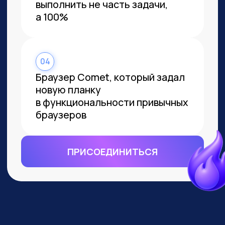
ВСЕМ, КТО ПРИДЕТ НА
ПРАКТИКУМ, РАССКАЖЕМ, КАК
ЗАБРАТЬ:
Подборку полезных промптов для
жизни и карьеры.
Подборку 6+ способов
доп.заработка онлайн с нуля при
помощи ИИ.