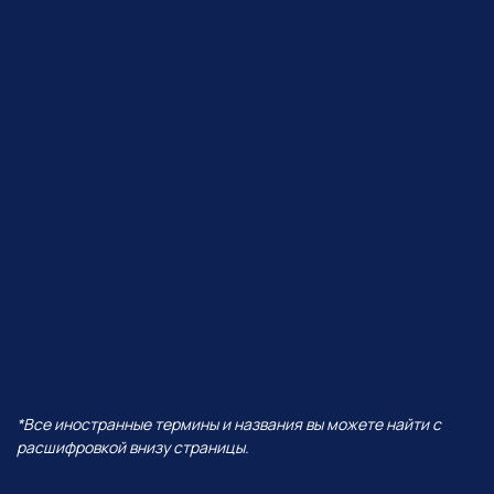
ЧТО БУДЕТ В ЭФИРЕ?
В прямом эфире покажем, как
Perplexity работает с визуалом,
сделаем презентацию от идеи
до готовых слайдов,
интерактивную игру
и проведем баттл разных
моделей — от Grok до ChatGPT!
И все это — в одной
нейросети!
А еще поговорим про:
01
Уникальность Perplexity
02
Ключевые отличия от всех
остальных нейросетей