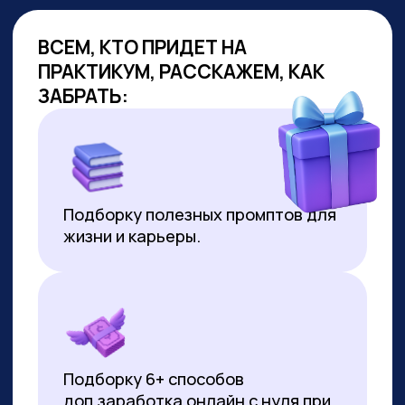
ОБУЧАЕМ
ГОС.СЛУЖАЩИХ
Являемся образовательным
партнёром проекта «Цифровая
прокачка», АНО «Цифровая
экономика»
В партнёрстве был разработан