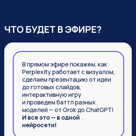
03
Агент Labs, действительно
заменяющий команду
специалистов и способный
выполнить не часть задачи,
а 100%
04
Браузер Comet, который задал
новую планку
в функциональности привычных
браузеров
ПРИСОЕДИНИТЬСЯ