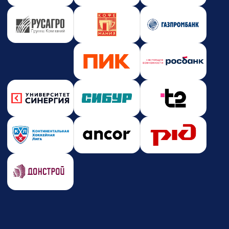
Новости и события
Корпоративное обучение
Партнерство
Юридическая информация
Политика конфиденциальности
Политика безопасности платежей
Оферта
Лицензия на образовательную деятельность
Почта
care@zerocoder.ru
Телефон
+7 (939) 328-38-12
Социальные сети