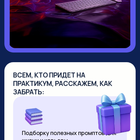
▸ Руководитель направления
Промт
Инжиниринг
▸ Создала
уникальный курс по Промпт-
инжинирингу
, не имеющий аналогов
на российском рынке
▸
Более 10 лет работает в сфере
образования
, из них свыше 7 лет —
в создании образовательных продуктов
для аудитории от 10 до 55+ лет
▸ Совмещает руководство детским
направлением с позицией р
уководителя
по взрослым курсам. За 2 года
её программы прошли более 8000
студентов
▸ Регулярно выступает на крупных
вебинарах по нейросетям, в том числе
с аудиторией более 2000 человек
▸ С момента появления технологии
успешно продаёт видео,
сгенерированные нейросетями. Первое
видео продала за 3000 рублей за минуту
ролика