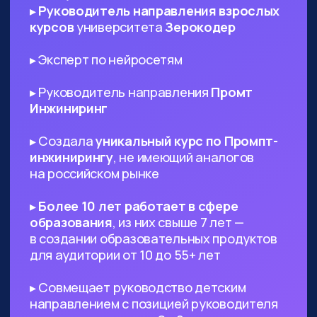
ИТ-специалистам любого
профиля
— AI поможет в написании ТЗ
и другой документации, сгенерируют
код и создаст подходящий дизайн,
который вы сможете использовать в
проекте
Диджитал-специалистам любого
профиля
— сможете оптимизировать
большинство своих задач с помощью
нейросетей