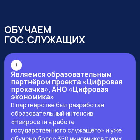
г. Москва, ул. Большая Новодмитровская 23,
этаж 2, каб. 46
ООО «ЗЕРОКОДЕР». Все права защищены
ИНН 9715401631
ОГРН 1217700246026