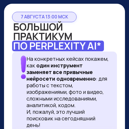
7 АВГУСТА 13:00 МСК
БОЛЬШОЙ
ПРАКТИКУМ
ПО PERPLEXITY AI*
На конкретных кейсах покажем,
как
один инструмент
заменяет все привычные
нейросети одновременно
: для
работы с текстом,
изображениями, фото и видео,
сложными исследованиями,
аналитикой, кодом.
И, пожалуй, это лучший
поисковик на сегодняшний
день!
ПРИНЯТЬ УЧАСТИЕ