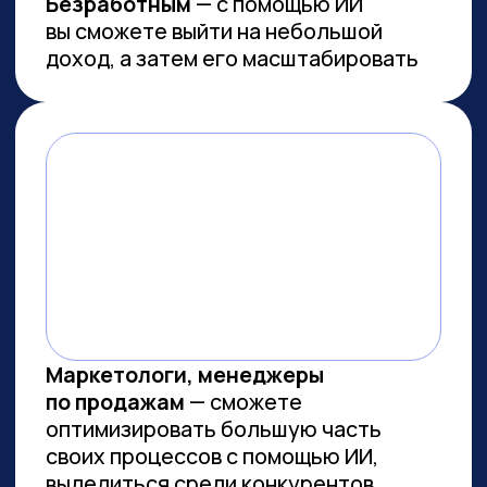
Работа с умом: каков потенциал
генеративного ИИ для роста
производительности в России
Потенциальная ежегодная экономия
от внедрения генеративного ИИ
(генИИ, GenAI) в российской экономике
может достичь 10,8 трлн рублей к 2030
году, при этом ни одна из профессий
не подлежит полной автоматизации
(максимальный уровень — 85%). GenAI
выступает не угрозой, а инструментом
трансформации рынка труда — при
условии его ответственного
и управляемого внедрения. Для