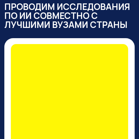
ПРАКТИКУМ
ПО PERPLEXITY AI
На конкретных кейсах покажем,
как
один инструмент
заменяет все привычные
нейросети одновременно
: для
работы с текстом,
изображениями, фото и видео,
сложными исследованиями,
аналитикой, кодом.
И, пожалуй, это лучший
поисковик на сегодняшний
день!
ПРИНЯТЬ УЧАСТИЕ