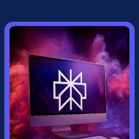
СПИКЕР
Зайцева Ксения
▸
Руководитель направления
взрослых
курсов
университета
Зерокодер
▸ Эксперт по нейросетям