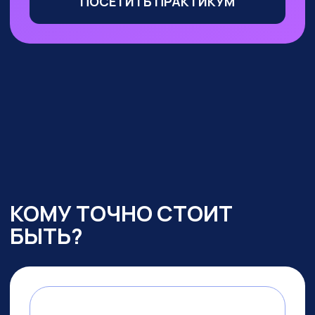
Маркетологи, менеджеры
по продажам
— сможете
оптимизировать большую часть
своих процессов с помощью ИИ,
выделиться среди конкурентов
и ускорить получение прибыли
УЧАСТВОВАТЬ