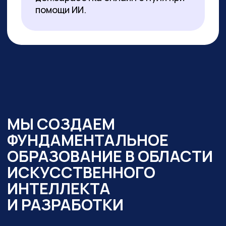
образовательный интенсив
«Нейросети в работе
государственного служащего» и уже
обучено более 350 чиновников таких
регионов как:
— Республика Алтай
— Республика Бурятия
— Карачаево-Черкесская Республика
— Новосибирская область
— Ямало-Ненецкий автономный округ
Кроме того,
мы обучили владению
современными нейросетями более
2000 государственных
и муниципальных служащих
в следующих муниципалитетах
и регионах:
— Республика Алтай
— Республика Бурятия
— Карачаево-Черкессия
— Саха (Якутия)
— Новосибирская область
— Кировская область