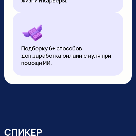
▸
Почти 3 года ежедневно использует
нейросети в работе и быту:
от генерации контента
до автоматизации задач.
Реализует
проекты на базе no-code решений
и Python
▸ Создала свыше 10 000 изображений
и сотни видеороликов с помощью ИИ
▸ Имеет 10-летний опыт видеомонтажа:
начинала с Pinnacle Studio, сейчас
работает в CapCut и DaVinci Resolve
▸ Монтировала обучающие видео
на испанском, португальском
и индонезийском языках для Яндекс
Практикума, применяя ИИ-озвучку
▸ Перевела более 20 видео
на английский язык с помощью
нейросетей для проекта в Иннополисе
▸ Провела более 100 вебинаров и онлайн-
уроков