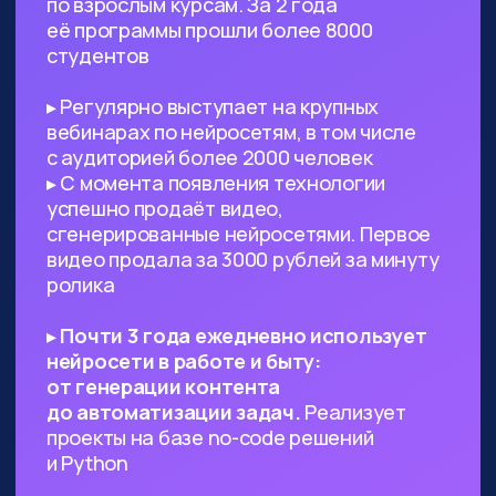
Предпринимателям, стартаперам
и управленцам
— ИИ сможет
значительно ускорить процессы
в вашем проекте, заменить
некоторых специалистов и сократить
расходы
Всем, кто работает с текстами,
визуалом
— поиск данных, рерайт,
написание текста с нуля по запросу,