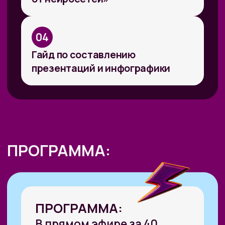
А ТАКЖЕ ПОГОВОРИМ:
01
Почему 2026 — лучший момент
для старта в ИИ-подработке
и какие бонусы есть у тех, кто
заходит сейчас
02