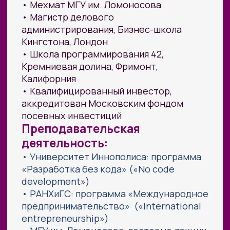
Специалистам из любых сфер
(маркетологи, педагоги,
копирайтеры и другие), которые
хотят монетизировать свой опыт
через ИИ-услуги на фрилансе.
Всем, кто хочет разобраться,
на каких реальных задачах
зарабатывают с ИИ
прямо сейчас —
и как выстроить на этом стабильный