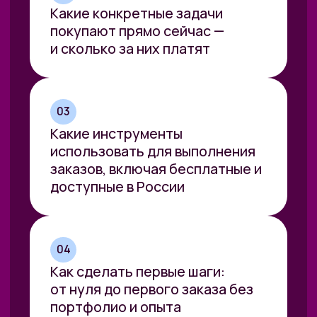
Кирилл Пшинник
• Генеральный директор
и сооснователь Зерокодер, Мегапрув
• Операционный директор
и сооснователь в туристическом
бизнесе
• Коммерческий директор в Юниум.ру
• Директор по продажам Мегаплан.ру
• Построил крупный онлайн-
университет по разработке без кода
в СНГ
• Сделал зерокодинг именем
нарицательным во всем русскоязычном
пространстве
• Евангелист нейросетей и зерокодинга
• Обучил использованию нейросетей
более 3000 человек — от детей
и пенсионеров до владельцев
крупнейших корпораций и гос. структур
• Выпустил книгу «Искусственный
интеллект: путь к новому миру»
Высшее образование:
• Мехмат МГУ им. Ломоносова
• Магистр делового
администрирования, Бизнес-школа
Кингстона, Лондон