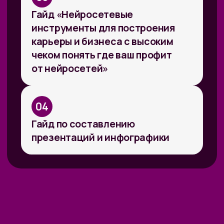
в переобучение кадров и создание
этической нормативной базы. Такие
выводы содержатся в исследовании
сотрудников Университета
Иннополиса, Высшей школы
менеджмента СПбГУ, МГУ
им. Ломоносова и
онлайн-
университета Зерокодер.
ОБУЧАЕМ БИЗНЕС