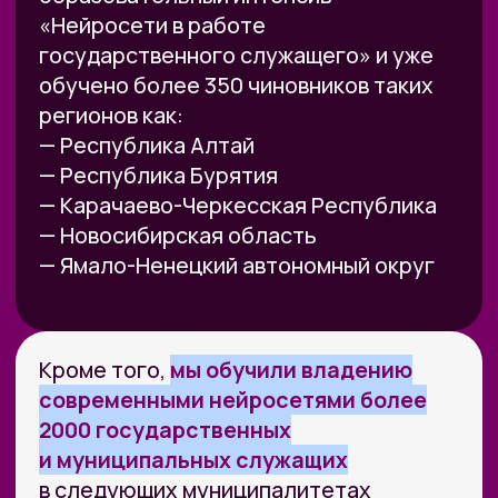
03
Гайд «Нейросетевые
инструменты для построения
карьеры и бизнеса с высоким
чеком понять где ваш профит
от нейросетей»
04
Гайд по составлению
презентаций и инфографики
Навигация по сайту
Преподаватели
Новости и события