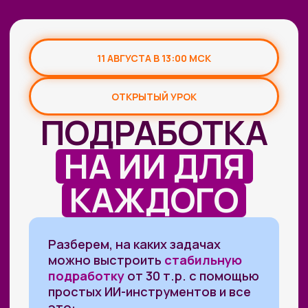
11 АВГУСТА В 13:00 МСК
ОТКРЫТЫЙ УРОК
ПОДРАБОТКА
НА ИИ ДЛЯ
КАЖДОГО
Разберем, на каких задачах
можно выстроить
стабильную
подработку
от 30 т.р. с помощью
простых ИИ-инструментов и все
это:
✔
Без технического бэкграунда
✔
Без смены профессии и опыта
во фрилансе
✔
Даже если есть всего 2 часа
в день