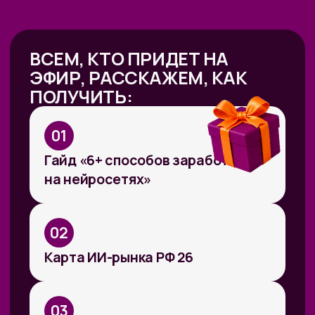
Работа с умом: каков потенциал
генеративного ИИ для роста
производительности в России
Потенциальная ежегодная экономия
от внедрения генеративного ИИ
(генИИ, GenAI) в российской экономике
может достичь 10,8 трлн рублей к 2030
году, при этом ни одна из профессий
не подлежит полной автоматизации
(максимальный уровень — 85%). GenAI
выступает не угрозой, а инструментом
трансформации рынка труда — при
условии его ответственного
и управляемого внедрения. Для
устойчивой реализации преимуществ
от технологии необходимы инвестиции