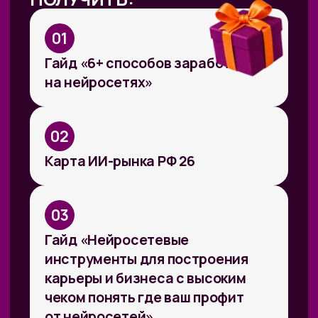
Гайд по составлению
презентаций и инфографики
ПРОГРАММА:
ПРОГРАММА:
В прямом эфире за 40
минут покажем, как
сделать
несколько
заказов из разных
направлений с нуля
с помощью ИИ, и обсудим,
сколько за это платят.