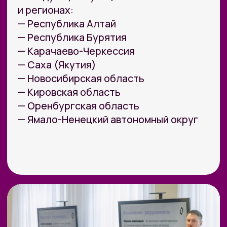
Корпоративное обучение
Партнерство
Юридическая информация
Политика конфиденциальности
Политика безопасности платежей
Оферта
Лицензия на образовательную деятельность
Почта
care@zerocoder.ru
Телефон
+7 (939) 328-38-12
Социальные сети