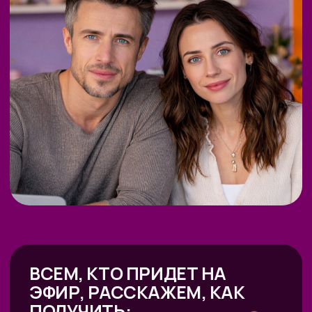
ВСЕМ, КТО ПРИДЕТ НА
ЭФИР, РАССКАЖЕМ, КАК
ПОЛУЧИТЬ:
01
Гайд «6+ способов заработка
на нейросетях»
02
Карта ИИ-рынка РФ 26
03
Гайд «Нейросетевые
инструменты для построения
карьеры и бизнеса с высоким
чеком понять где ваш профит
от нейросетей»
04