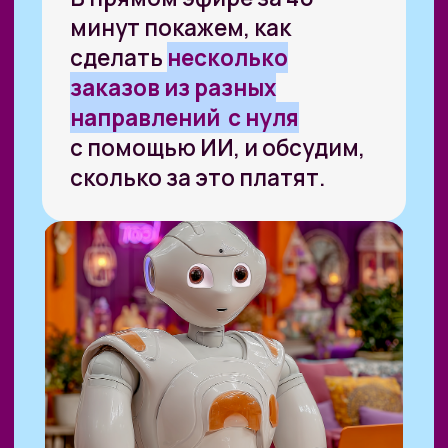
Какие конкретные задачи
покупают прямо сейчас —
и сколько за них платят
03
Какие инструменты
использовать для выполнения
заказов, включая бесплатные и
доступные в России
04
Как сделать первые шаги:
от нуля до первого заказа без
портфолио и опыта
05
Как выстроить стабильный
поток заказов, а не застрять
на разовых продажах