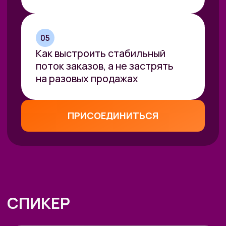
• Школа программирования 42,
Кремниевая долина, Фримонт,
Калифорния
• Квалифицированный инвестор,
аккредитован Московским фондом
посевных инвестиций
Преподавательская
деятельность:
• Университет Иннополиса: программа
«Разработка без кода» («No code
development»)
• РАНХиГС: программа «Международное
предпринимательство» («International
entrepreneurship»)
• МГУ им. Ломоносова: гостевые лекции
по маркетингу
Я С ВАМИ
КОМУ ТОЧНО СТОИТ
БЫТЬ?