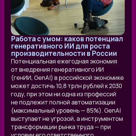
Рейтинг: 4.9
Рейтинг: 4.7
9 отзывов
89 отзывов
ВАРИАНТЫ УЧАСТИЯ
БЕСПЛАТНЫЙ
‣ Участие в практикуме
‣ Возможность задать вопросы
онлайн
ЗАРЕГИСТРИРОВАТЬСЯ БЕСПЛАТНО
БИЗНЕС
Все, что входит в тариф
БЕСПЛАТНЫЙ
‣ Стратегическая сессия с
экспертом Университета (обычная