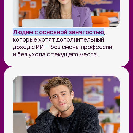
чеком понять где ваш профит
от нейросетей»
04
Гайд по составлению
презентаций и инфографики
УЧАСТВОВАТЬ
МЫ СОЗДАЕМ