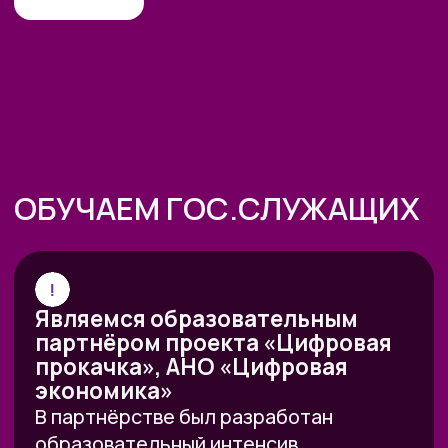
ВСЕМ, КТО ПРИДЕТ НА
ЭФИР, РАССКАЖЕМ, КАК
ПОЛУЧИТЬ:
01
Гайд «6+ способов заработка
на нейросетях»
02
Карта ИИ-рынка РФ 26