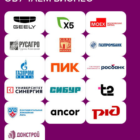
Разберем, на каких задачах
можно выстроить
стабильную
подработку
от 30 т.р. с помощью
простых ИИ-инструментов и все
это:
✔
Без технического бэкграунда
✔
Без смены профессии и опыта
во фрилансе
✔
Даже если есть всего 2 часа
в день
ПРИНЯТЬ УЧАСТИЕ