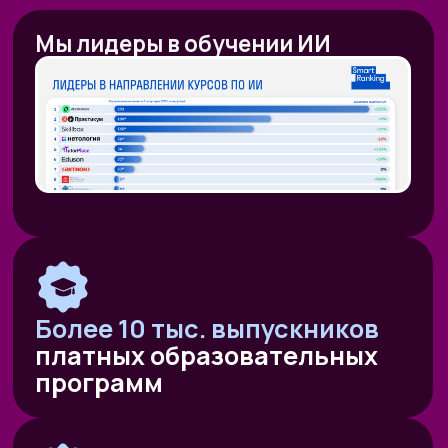
«Нейросети в работе
государственного служащего» и уже
обучено более 350 чиновников таких
регионов как:
— Республика Алтай
— Республика Бурятия
— Карачаево-Черкесская Республика
— Новосибирская область
— Ямало-Ненецкий автономный округ
Кроме того,
мы обучили владению
современными нейросетями более
2000 государственных
и муниципальных служащих
в следующих муниципалитетах
и регионах:
— Республика Алтай
— Республика Бурятия
— Карачаево-Черкессия
— Саха (Якутия)
— Новосибирская область