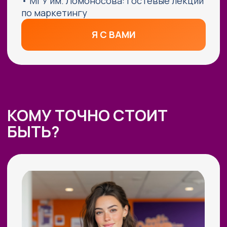
поток заказов!
ВСЕМ, КТО ПРИДЕТ НА
ЭФИР, РАССКАЖЕМ, КАК
ПОЛУЧИТЬ:
01
Гайд «6+ способов заработка
на нейросетях»
02
Карта ИИ-рынка РФ 26
03
Гайд «Нейросетевые
инструменты для построения
карьеры и бизнеса с высоким