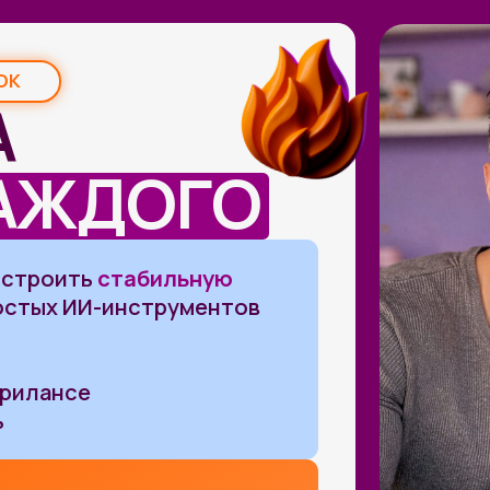
ЖДОГО
оить
стабильную
х ИИ-инструментов
нсе