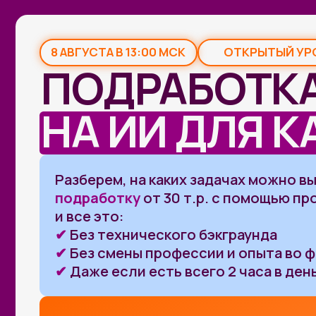
8 АВГУСТА В 13:00 МСК
ОТКРЫТЫЙ УРОК
ПОДРАБОТКА
НА ИИ ДЛЯ КА
Разберем, на каких задачах можно выстр
подработку
от 30 т.р. с помощью просты
и все это:
✔
Без технического бэкграунда
✔
Без смены профессии и опыта во фрила
✔
Даже если есть всего 2 часа в день
ПРИНЯТЬ УЧАСТИЕ