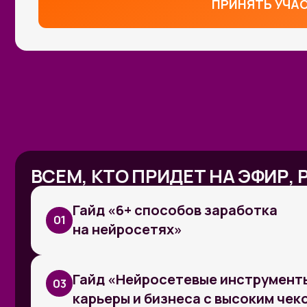
ВСЕМ, КТО ПРИДЕТ НА ЭФИР, РАС
Гайд «6+ способов заработка
01
на нейросетях»
Гайд «Нейросетевые инструменты для
03
карьеры и бизнеса с высоким чеком по
профит от нейросетей»