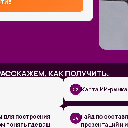
СКАЖЕМ, КАК ПОЛУЧИТЬ:
Карта ИИ-рынка РФ 26
02
 построения
Гайд по составлению
04
нять где ваш
презентаций и инфографи