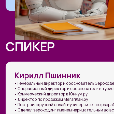
Кирилл Пшинник
• Генеральный директор и сооснователь Зерокодер, Мег
• Операционный директор и сооснователь в туристичес
• Коммерческий директор в Юниум.ру
• Директор по продажам Мегаплан.ру
• Построил крупный онлайн-университет по разработке б
• Сделал зерокодинг именем нарицательным во всем ру
• Евангелист нейросетей и зерокодинга
• Обучил использованию нейросетей более 3000 человек
до владельцев крупнейших корпораций и гос. структур
• Выпустил книгу «Искусственный интеллект: путь к ново
Высшее
Преподав
образование:
деятельн
• Мехмат МГУ им. Ломоносова
• Университет
• Магистр делового администрирования,
«Разработка бе
Бизнес-школа Кингстона, Лондон
development»)
• Школа программирования 42,
• РАНХиГС: пр
Кремниевая долина, Фримонт, Калифорния
предпринимател
• Квалифицированный инвестор,
entrepreneursh
аккредитован Московским фондом
• МГУ им. Лом