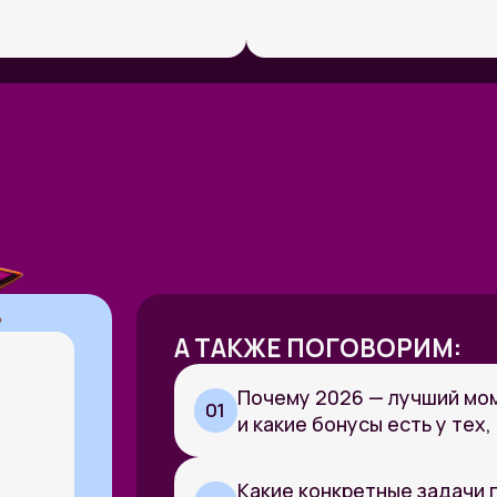
А ТАКЖЕ ПОГОВОРИМ:
Почему 2026 — лучший момент для ста
01
и какие бонусы есть у тех, кто заходит
Какие конкретные задачи покупают пря
02
за них платят
Какие инструменты использовать для 
03
включая бесплатные и доступные в Ро