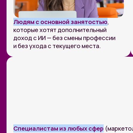
Специалистам из любых сфер
(маркетологи, 
копирайтеры и другие), которые хотят монети
опыт через ИИ-услуги на фрилансе.
ВСЕМ, КТО ПРИДЕТ НА ЭФИР, РАС
Гайд «6+ способов заработка
01
на нейросетях»
Гайд «Нейросетевые инструменты для
03
карьеры и бизнеса с высоким чеком по
профит от нейросетей»