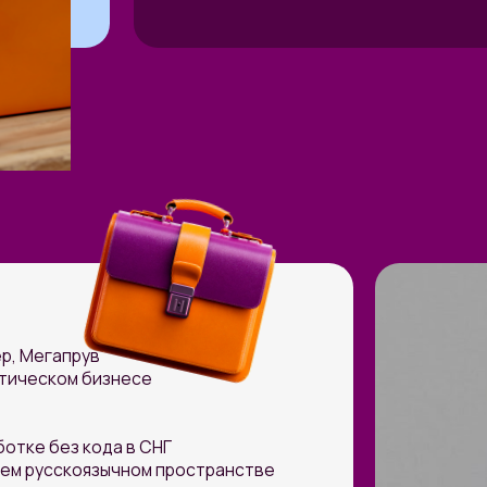
апрув
ком бизнесе
ез кода в СНГ
сскоязычном пространстве
 — от детей и пенсионеров
му миру»
ательская
ость:
 Иннополиса: программа
з кода» («No code
ограмма «Международное
ьство» («International
ip»)
оносова: гостевые лекции