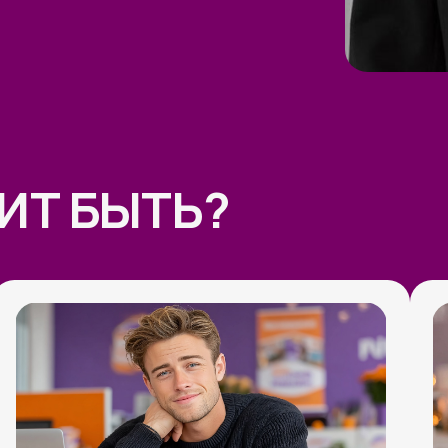
лансерам-новичкам
и тем, кто
Мамам в дек
ько думает о фрилансе,
ограничен в
не понимает, что конкретно
зарабатыват
длагать и где брать клиентов.
графику, име