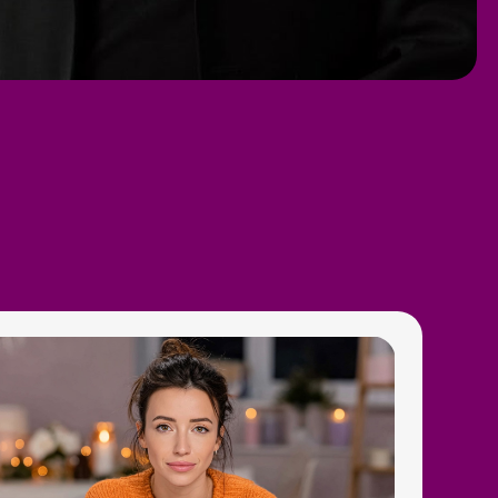
рете и всем, кто
о времени
, — кто хочет
ь из дома по своему
я всего 2 часа в день.