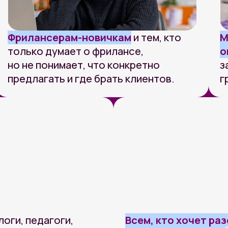
педагоги,
Всем, кто хочет разобраться,
зировать свой
зарабатывают с ИИ
прямо сейч
стабильный поток заказов!
СКАЖЕМ, КАК ПОЛУЧИТЬ:
Карта ИИ-рынка РФ 26
02
 построения
Гайд по составлению
04
нять где ваш
презентаций и инфографи