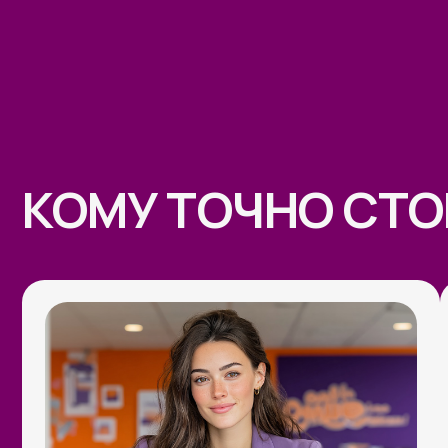
Людям с основной занятостью
,
Фри
которые хотят дополнительный
тол
доход с ИИ — без смены профессии
но 
и без ухода с текущего места.
пре