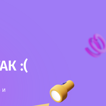
К :(
 и