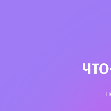
ЧТО
Н