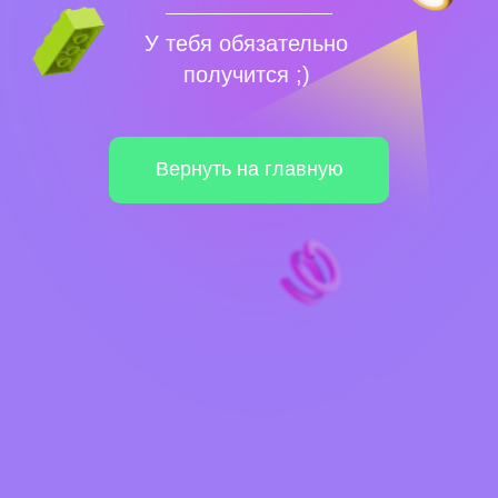
У тебя обязательно
получится ;)
Вернуть на главную
Навигация по сайту
Бесплатные мероприятия
Платные программы
Абонемент
Нейроабонемент
Нейроклуб
Преподаватели
Новости и события
Корпоративное обучение
Партнерство
Юридическая информация
Политика конфиденциальности
Политика безопасности платежей
Оферта