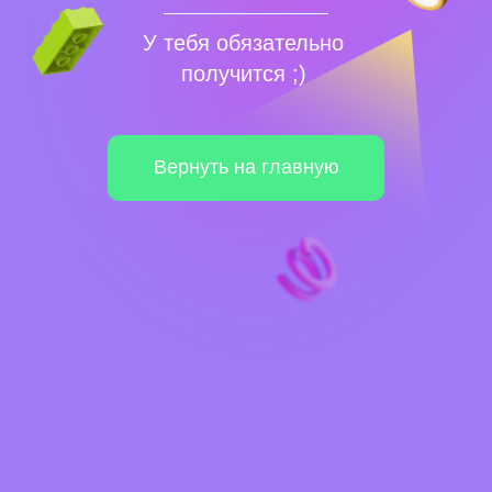
У тебя обязательно
получится ;)
Вернуть на главную
Навигация по сайту
Бесплатные мероприятия
Платные программы
Абонемент
Нейроабонемент
Нейроклуб
Преподаватели
Новости и события
Корпоративное обучение
Партнерство
Юридическая информация
Политика конфиденциальности
Политика безопасности платежей
Оферта