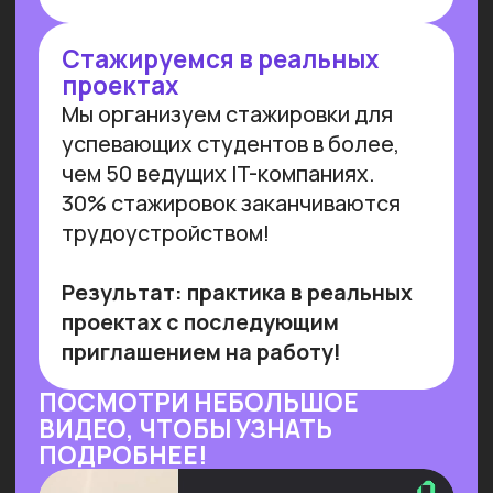
и управляемого внедрения. Для
устойчивой реализации преимуществ
от технологии необходимы инвестиции
в переобучение кадров и создание
этической нормативной базы. Такие
выводы содержатся в исследовании
сотрудников Университета
Иннополиса, Высшей школы
менеджмента СПбГУ, МГУ
им. Ломоносова и
онлайн-
университета Зерокодер.
Читать далее
ОБУЧАЕМ БИЗНЕС