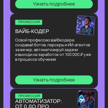
Собираешь портфолио
на реальных и учебных кейсах
и разбираешься в каналах поиска
заказов.
Результат: готовые материалы
и стратегия поиска.
Берем учебные заказы
Выполняем учебные заказы
от университета, которые можно
выполнить без давления,
с пошаговой обратной связью.
Результат: быстрые кейсы
и уверенность.
Работаем с куратором
практики
Подбираем подходящие первые
реальные заказы, усиливаем
отклики, тренируем навык