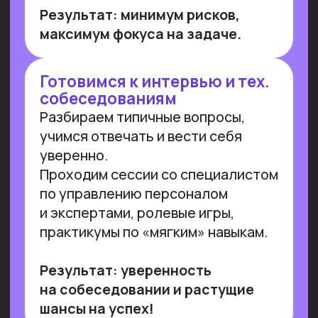
Работа с умом: каков потенциал
генеративного ИИ для роста
производительности в России
Потенциальная ежегодная экономия
от внедрения генеративного ИИ
(генИИ, GenAI) в российской экономике
может достичь 10,8 трлн рублей к 2030
году, при этом ни одна из профессий
не подлежит полной автоматизации
(максимальный уровень — 85%). GenAI
выступает не угрозой, а инструментом
трансформации рынка труда — при
условии его ответственного