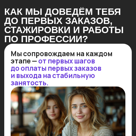
Результат: уверенность
на собеседовании и растущие
шансы на успех!
Стажируемся в реальных
проектах
Мы организуем стажировки для
успевающих студентов в более,
чем 50 ведущих IT-компаниях.
30% стажировок заканчиваются
трудоустройством!
Результат: практика в реальных
проектах с последующим
приглашением на работу!
ПОСМОТРИ НЕБОЛЬШОЕ
ВИДЕО, ЧТОБЫ УЗНАТЬ
ПОДРОБНЕЕ!