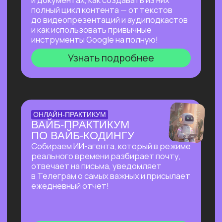
на основе текста и многое другое!
Узнать подробнее
БОЛЬШОЙ ПРАКТИКУМ
ПО СОЗДАНИЮ
ПРЕЗЕНТАЦИЙ С ИИ
Покажем лучшие на сегодняшний день
российские и зарубежные ИИ-
инструменты по созданию презентаций
и инфографики: без долгой верстки,
сложных программ и навыков в дизайне!
Узнать подробнее
БОЛЬШОЙ ПРАКТИКУМ
ПО ИИ-АГЕНТУ
PERPLEXITY COMPUTER
На реальных задачах покажем, на что
способен Perplexity Computer, и в чем
кардинальное отличие от привычного
взаимодействия с нейросетями!
Узнать подробнее