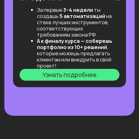
переговоров с заказчиком.
А еще — просто поддерживаем
и не даем слиться!)
Результат: первый заказ!
«Безопасная сделка»
Фиксируем объём работ и оплату,
решаем юридическую часть.
Результат: минимум рисков,
максимум фокуса на задаче.
Готовимся к интервью и тех.
собеседованиям
Разбираем типичные вопросы,
учимся отвечать и вести себя
уверенно.
Проходим сессии со специалистом
по управлению персоналом
и экспертами, ролевые игры,
практикумы по «мягким» навыкам.