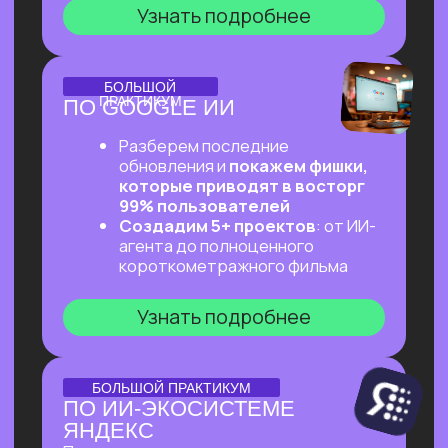
ОНЛАЙН-ПРАКТИКУМ
ПЕРВЫЙ ПРАКТИКУМ
ПО ВАЙБКОДИНГУ
НА CLAUDE CODE ДЛЯ
ВСЕХ, КТО «НЕ ТЕХНАРЬ»
Обещаем: за 2 часа переведем тебя
из точки «Это точно не для меня»
в точку «Я тоже могу вайб-кодить!»
Узнать подробнее
ОНЛАЙН-ПРАКТИКУМ
ПОДРАБОТКА НА ИИ
ДЛЯ КАЖДОГО
Разберем, на каких задачах можно
выстроить стабильную подработку
от 30 т.р. с помощью простых ИИ-
инструментов и все это:
✔ Без технического бэкграунда
✔ Без смены профессии и опыта
во фрилансе
✔ Даже если есть всего 2 часа в день