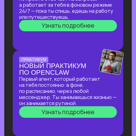
ПО СОЗДАНИЮ
ВИЗУАЛЬНОГО КОНТЕНТА
С ИИ-ИНСТРУМЕНТАМИ,
ДОСТУПНЫМИ В РФ
За 2 часа покажем, как создавать
трендовый видеоконтент уровня Veo‑3,
цифровых аватаров и визуал
для маркетплейсов в бесплатных
нейросетях, полностью доступных
в РФ!
Узнать подробнее
ОТКРЫТАЯ ЛЕКЦИЯ
ИИ ДЛЯ РУКОВОДИТЕЛЯ:
КАК ОСВОБОДИТЬ 10+
ЧАСОВ В НЕДЕЛЮ
И ПОВЫСИТЬ
ЭФФЕКТИВНОСТЬ
КОМАНДЫ?
И перейти от «Мне не хватает времени
разобраться с ИИ» к «Часть вопросов
и процессов закрывает ИИ»
Узнать подробнее