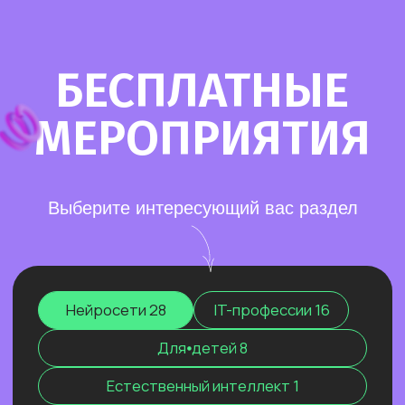
Старт в нейросетях
— простое введение
в мир нейросетей. Основные принципы,
полезные рекомендации и советы по работе
с нейросетями для тех, кто делает первые
шаги в области ИИ.
Нейросети для разработки и IT
—
углубленное изучение ИИ для решения
сложных задач: генерации медиаконтента,
глубокого анализа данных, разработки
автономных систем.
Нейросети для профессий вне IT
—
инструменты для автоматизации, анализа
данных и повышения эффективности.
Примеры использования: от генерация
текстов и изображений до оптимизации
рутинных процессов.
Старт в нейросетях
Нейросети для разработки и IT