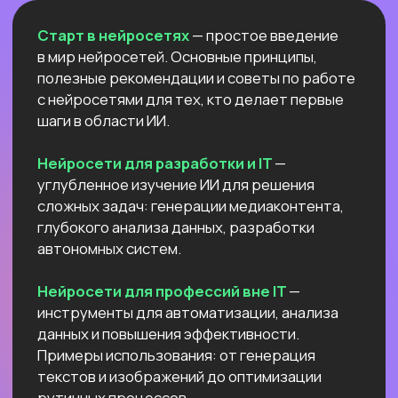
Естественный интеллект 1
Высшее образование 2
Узнайте, как освоить классическое
программирование и востребованные
методы разработки
в 2−4 раза быстрее
с помощью нейросетей и no-соde
инструментов!
Промпт-инжиниринг
Чат-боты
Вайб-кодинг
Промпт-инжиниринг
— это
взаимодействие с нейросетями, которое
превращает твои идеи в мощные ИИ-
решения: автоматизация рутину,