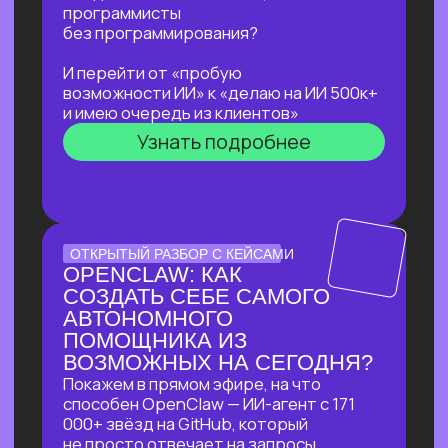
не навредить себе
Узнать подробнее
ЛЕКЦИЯ-ПРАКТИКУМ
ПО ПРИМЕНЕНИЮ ИИ
ДЛЯ ЖУРНАЛИСТОВ,
РЕДАКТОРОВ, ПИАРЩИКОВ,
АВТОРОВ И ВСЕХ, КТО
РАБОТАЕТ С ТЕКСТОМ
В прямом эфире разберем на практике
несколько кейсов:
как за 5 минут подготовить
качественный комментарий для
СМИ
как собрать список компаний,
данные и инфографику по нужной
теме
как из самого примитивного
черновика «получить текст
уровня хорошего медиа»
Узнать подробнее
БОЛЬШОЙ ПРАКТИКУМ