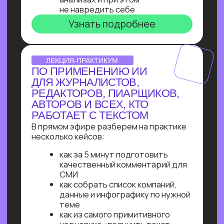
Узнайте, как освоить классическое
программирование и востребованные
методы разработки
в 2−4 раза быстрее
с помощью нейросетей и no-соde
инструментов!
Промпт-инжиниринг
Чат-боты
Вайб-кодинг
Чат-боты
— Узнайте, как с нуля начать
зарабатывать на чат-ботах и уже через
пару месяцев и выйти на 100 т.р.
за проект, создавая востребованные
решения для бизнеса