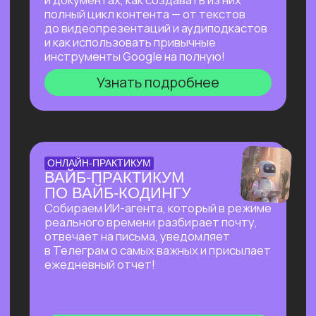
на основе текста и многое другое!
Узнать подробнее
БОЛЬШОЙ ПРАКТИКУМ
ПО СОЗДАНИЮ
ПРЕЗЕНТАЦИЙ С ИИ
Покажем лучшие на сегодняшний день
российские и зарубежные ИИ-
инструменты по созданию презентаций
и инфографики: без долгой верстки,
сложных программ и навыков в дизайне!
Узнать подробнее
БОЛЬШОЙ ПРАКТИКУМ
ПО ИИ-АГЕНТУ
PERPLEXITY COMPUTER
На реальных задачах покажем, на что
способен Perplexity Computer, и в чем
кардинальное отличие от привычного
взаимодействия с нейросетями!
Узнать подробнее