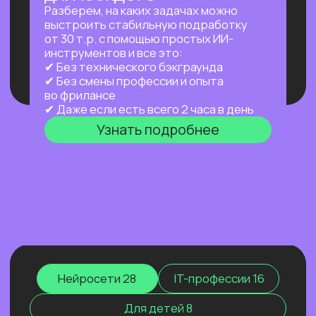
а работает за тебя в фоновом режиме
24/7 — пока ты спишь, едешь на работу
или путешествуешь.
Узнать подробнее
ПРАКТИКУМ
НОВЫЙ ПРАКТИКУМ
ПО OPENCLAW
Первый агент, который работает
на тебя постоянно: в фоне,
по расписанию, через любой
мессенджер. Ты занимаешься жизнью —
он занимается рутиной.
Узнать подробнее