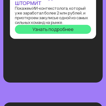
Нейросети 28
IT-профессии 16
Для детей 8
Естественный интеллект 1
Высшее образование 2
Узнайте, как освоить классическое
программирование и востребованные
методы разработки
в 2−4 раза быстрее
с помощью нейросетей и no-соde
инструментов!