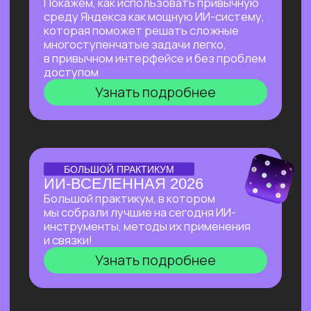
Узнать подробнее
Нейросети 28
IT-профессии 16
Для детей 8
Естественный интеллект 1
Высшее образование 2
Старт в нейросетях
— простое введение
в мир нейросетей. Основные принципы,
полезные рекомендации и советы по работе
с нейросетями для тех, кто делает первые
шаги в области ИИ.