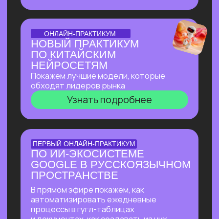
доступом
Узнать подробнее
БОЛЬШОЙ ПРАКТИКУМ
ИИ-ВСЕЛЕННАЯ 2026
Большой практикум, в котором
мы собрали лучшие на сегодня ИИ-
инструменты, методы их применения
и связки!
Узнать подробнее
БОЛЬШОЙ ПРАКТИКУМ
ГИГАЧАТ
В прямом эфире покажем всю мощь
самой удобной и широкой
по функционалу российской нейросети!
Будет много практики: сделаем ретушь
фотографий, создадим презентацию
с функционалом, у которого нет
аналогов даже в иностранных
нейросетях, соберем майндкарты для
учебы, создадим аудиоподкаст