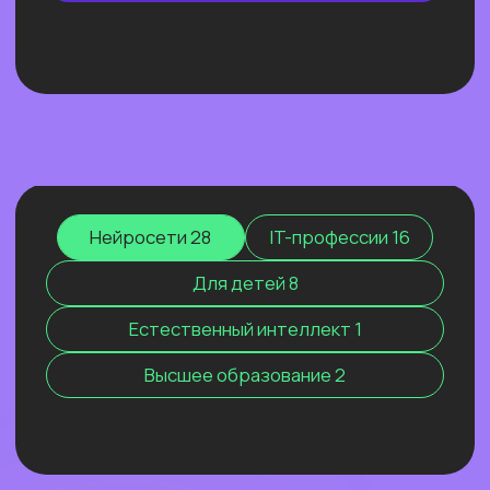
ОТКРЫТЫЙ УРОК
ЭФФЕКТИВНЫЙ ИИ-
МАРКЕТИНГ 2026. КАК МЫ
РАСТЁМ, КОГДА ВСЕХ
ШТОРМИТ
Покажем ИИ-контекстолога, который
уже заработал более 2 млн рублей, и
приоткроем закулисье одной из самых
сильных команд на рынке.
Узнать подробнее
Нейросети 28
IT-профессии 16
Для детей 8