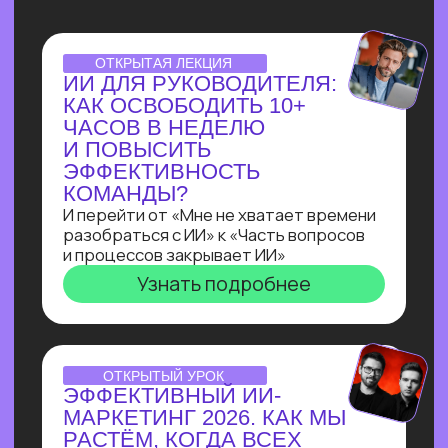
НУТРИЦИОЛОГА
В ТЕЛЕГРАМ ЗА 3 ДНЯ
С НУЛЯ!
Всего за три урока ты выполнишь
реальный заказ с биржи: соберёшь
полноценного бота-нутрициолога
с ИИI-ассистентом
на Salebot и поймешь, можешь ли
ты зарабатывать на разработке чат-
ботов от 100 т.р.
Узнать подробнее
ПРАКТИКУМ
ПО ЧАТ-БОТАМ:КАК
НАЧАТЬ ЗАРАБАТЫВАТЬ
НА БОТАХ В ЭПОХУ
БЛОКИРОВОК
И НЕЙРОСЕТЕЙ
В прямом эфире технический директор
Зерокодера Евгения Заяц подробно
разберет процесс выполнения заказа:
от получения ТЗ
до сборки. И поделится, как новичку
создавать востребованные решения
для бизнеса, за которые готовы
платить от 100 000 рублей!
Узнать подробнее