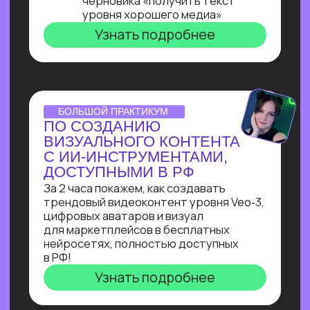
ОNLINE-ПРАКТИКУМ
ПО ЧАТ-БОТАМ
Узнай, как с нуля начать зарабатывать
на чат-ботах и уже через пару месяцев
и выйти на 100 т.р. за проект, создавая
востребованные решения для бизнеса
Узнать подробнее
ОNLINE-ПРАКТИКУМ
КАК СОБРАТЬ
ИНТЕРНЕТ МАГАЗИН
В БОТЕ ЗА 40 МИН.
С ПОМОЩЬЮ ИИ
В прямом эфире технический директор
Зерокодер за 40 минут соберет ИИ-
бота для заказов цветов без кода и
расскажет, сколько за это платят!
Узнать подробнее
ОНЛАЙН-ИНТЕНСИВ
СОЗДАЙ БОТА-