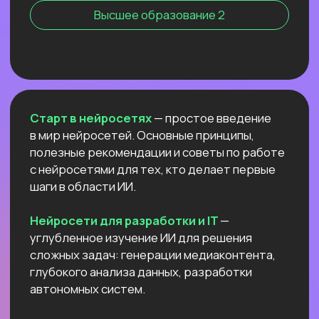
Нейросети для профессий вне IT
NEW
АНТИКРИЗИСНЫЙ ЭФИР
КАК ПОСТРОИТЬ ДОП.
ИСТОЧНИК
ДОХОДА И ПОДСТРАХОВАТЬСЯ
ПОКА РЫНОК ТРУДА
ЛИХОРАДИТ?
Расскажем все про дорогой фриланс
в 2026 и раскроем данные нашего
большого исследования!
Узнать подробнее
ОТКРЫТЫЙ УРОК
РОССИЙСКИЕ НЕЙРОСЕТИ:
ЛУЧШИЕ ОБНОВЛЕНИЯ
И НОВЫЕ ВОЗМОЖНОСТИ
Разберём
новые впечатляющие
возможности
отечественных ИИ.
Покажем,
как развернуть Яндекс ГПТ
прямо на своём