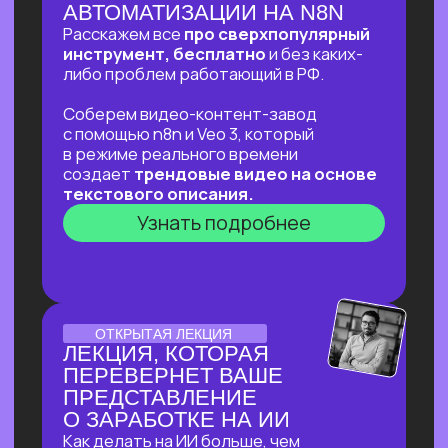
ОНЛАЙН-ПРАКТИКУМ
ОНЛАЙН-ПРАКТИКУМ
ДЛЯ ТЕХ, КТО УЖЕ НА
«ТЫ»С НЕЙРОСЕТЯМИ
⚡
В прямом эфире соберем «контент-
завод» для блога с автоматической
генерацией постов на основе новостей,
созданием иллюстраций к ним
и автопостингом!
⚡Никакой «базы» и «основ» —
приходи за действительно мощной
экспертизой в ИИ и узнай, что взять
от нейросетей уверенным
пользователям!
Узнать подробнее
ОТКРЫТЫЙ УРОК
ОТКРЫТЫЙ УРОК
ПО ИСПОЛЬЗОВАНИЮ
НЕЙРОСЕТЕЙ ДЛЯ
ЗДОРОВЬЯ
Расскажем как:
Разбираться в своём здоровье
c помощью ИИ
Экономить на врачах и ненужных
анализах и при этом