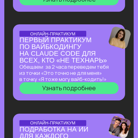
ОТКРЫТАЯ ЛЕКЦИЯ
ЛЕКЦИЯ, КОТОРАЯ
ПЕРЕВЕРНЕТ ВАШЕ
ПРЕДСТАВЛЕНИЕ
О ЗАРАБОТКЕ НА ИИ
Как делать на ИИ больше, чем
программисты
без программирования?
И перейти от «пробую
возможности ИИ» к «делаю на ИИ 500к+
и имею очередь из клиентов»
Узнать подробнее
ОТКРЫТЫЙ РАЗБОР С КЕЙСАМИ
OPENCLAW: КАК
СОЗДАТЬ СЕБЕ САМОГО
АВТОНОМНОГО
ПОМОЩНИКА ИЗ
ВОЗМОЖНЫХ НА СЕГОДНЯ?
Покажем в прямом эфире, на что
способен OpenClaw — ИИ-агент с 171
000+ звёзд на GitHub, который
не просто отвечает на запросы,