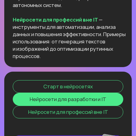
данных и повышения эффективности.
Примеры использования: от генерация
текстов и изображений до оптимизации
рутинных процессов.
Старт в нейросетях
Нейросети для разработки и IT
Нейросети для профессий вне IT
ОНЛАЙН-СЕМИНАР
ПО ПЕРПЛЕКСИТИ ИИ ДЛЯ
ПЕДАГОГОВ
И РЕПЕТИТОРОВ
Соберем «вау-урок» для ваших
учеников и студентов за минуты
и расскажем, как сделать это
стабильной практикой.
Узнать подробнее