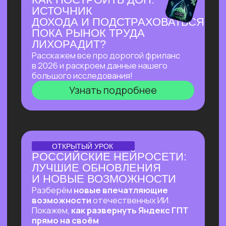
Узнать подробнее
ПЕРВЫЙ ОНЛАЙН-ПРАКТИКУМ
ПО ИИ-ЭКОСИСТЕМЕ
GOOGLE В РУССКОЯЗЫЧНОМ
ПРОСТРАНСТВЕ
В прямом эфире покажем, как
автоматизировать ежедневные
процессы в гугл-таблицах
и документах, как создавать из них
полный цикл контента — от текстов
до видеопрезентаций и аудиподкастов
и как использовать привычные
инструменты Google на полную!
Узнать подробнее
ОНЛАЙН-ПРАКТИКУМ
ВАЙБ-ПРАКТИКУМ
ПО ВАЙБ-КОДИНГУ
Собираем ИИ-агента, который в режиме
реального времени разбирает почту,
отвечает на письма, уведомляет
в Телеграм о самых важных и присылает