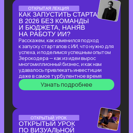
ЛЕКЦИЯ-ПРАКТИКУМ
ПО ПРИМЕНЕНИЮ ИИ
ДЛЯ ЮРИДИЧЕСКИХ ЗАДАЧ
В прямом эфире мы покажем, как
с помощью ИИ автоматизировать
до 90% работы со сложными
документами, за минуты проверять
их на соответствие законодательству
и кратно сократить время на рутинные
задачи!
Узнать подробнее
ОНЛАЙН-ПРАКТИКУМ
ПО НЕЙРОСЕТЯМ
ДЛЯ САМОЗАНЯТЫХ,
РУКОВОДИТЕЛЕЙ
И ВЛАДЕЛЬЦЕВ БИЗНЕСА
В прямом эфире мы покажем, как быстро
и эффективно внедрить ИИ в рабочие
процессы, если нет времени
разбираться
Узнать подробнее