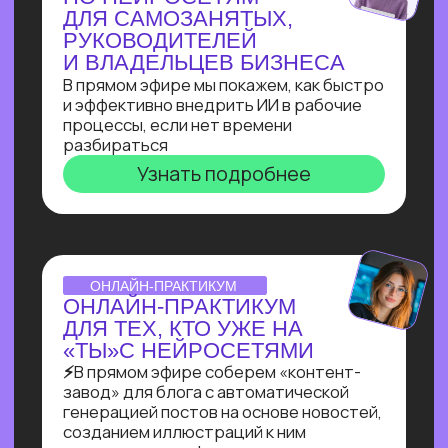
Узнать подробнее
ВЕБИНАР-ОБЗОР
ПРОФЕССИЯ ПРОМПТ-
ИНЖЕНЕР: КАК ХАЙП
ПРОШЛОГО ГОДА
ПРЕВРАТИЛСЯ В САМУЮ
ВОСТРЕБОВАННУЮ
СПЕЦИАЛИЗАЦИЮ В 2025?
Больше 2 лет наш карьерный центр
аккумулирует заказы и вакансии
по промпт-инжинирингу, и мы готовы
поделиться самыми свежими данными
Узнать подробнее
ОNLINE-ПРАКТИКУМ
ПО СОЗДАНИЮ ИИ-
АДМИНИСТРАТОРА
Собираем многофункционального ИИ-
администратора для салона красоты
за 60 минут!