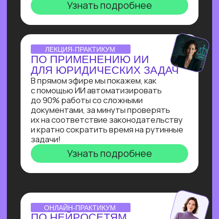
инженера: создаст
многофункционального ИИ-ассистента
для коммуникации с клиентом на сайте
и сокращения затрат на персонал.
Узнать подробнее
ОNLINE-ИНТЕНСИВ
СОЗДАЕМ ИИ-АССИСТЕНТА
ЗА 3 ДНЯ!
Ты создашь полноценного ИИ-
ассистента, интегрированного
в Telegram, на выбранную тобой тему
без единой строчки кода!
Узнать подробнее
ОТКРЫТАЯ ЛЕКЦИЯ
СВОЙ БИЗНЕС НА ИИ
Как делать от 1 000 000₽
на внедрении ИИ в бизнес. Получи
реальное видение рынка ИИ
от эксперта по нейросетям Зерокодер
Кирилла Пшинника!