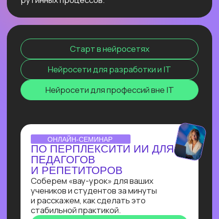
сокращение расходов, ускорение
бизнес-процессов в десятки раз
и прочее. Освоив эту востребованную
профессию сейчас, ты станешь
экспертом, способным создавать
интеллектуальные продукты, которые
меняют правила игры и приносят
реальную прибыль.
ОТКРЫТЫЙ УРОК
ЗАПУСК НЕЙРОСЕТИ
DEEPSEEK R1 ЛОКАЛЬНО
НА СВОЕМ КОМПЬЮТЕРЕ
Покажем, как развернуть модель
deepseek R1 прямо на своём
компьютере и не переживать
о безопасности данных, зависаниях
и плохом интернете
Узнать подробнее
ОNLINE-ПРАКТИКУМ
ПО СОЗДАНИЮ ИИ-
АССИСТЕНТА
В прямом эфире Кирилл Пшинник
сделает реальную задачу промпт-