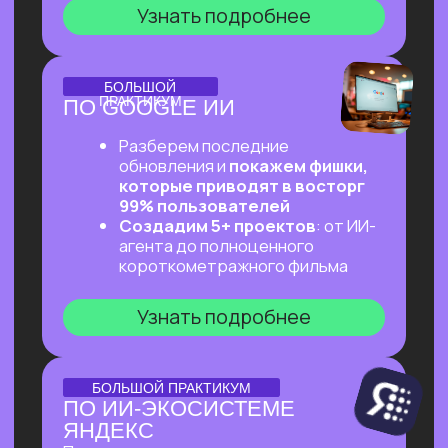
ОНЛАЙН-ПРАКТИКУМ
ПЕРВЫЙ ПРАКТИКУМ
ПО ВАЙБКОДИНГУ
НА CLAUDE CODE ДЛЯ
ВСЕХ, КТО «НЕ ТЕХНАРЬ»
Обещаем: за 2 часа переведем тебя
из точки «Это точно не для меня»
в точку «Я тоже могу вайб-кодить!»
Узнать подробнее
ОНЛАЙН-ПРАКТИКУМ
ПОДРАБОТКА НА ИИ
ДЛЯ КАЖДОГО
Разберем, на каких задачах можно
выстроить стабильную подработку
от 30 т.р. с помощью простых ИИ-
инструментов и все это:
✔ Без технического бэкграунда
✔ Без смены профессии и опыта
во фрилансе
✔ Даже если есть всего 2 часа в день