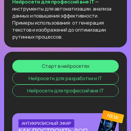
компьютере
и не переживать
о безопасности данных и плохом
интернете
Узнать подробнее
ОНЛАЙН-ПРАКТИКУМ
ПО СОЗДАНИЮ
ВИЗУАЛЬНОГО КОНТЕНТА С
ИИ
⚡ За один эфир соберем пакет
визуального контента с 0, без бюджета
и команды.
⚡ На практике разберём, как быстро
генерировать визуал под свои задачи с
помощью Перплексити и других
нейросетей.
Узнать подробнее
ОНЛАЙН-ПРАКТИКУМ
НОВЫЙ ПРАКТИКУМ
ПО КИТАЙСКИМ
НЕЙРОСЕТЯМ
Покажем лучшие модели, которые
обходят лидеров рынка