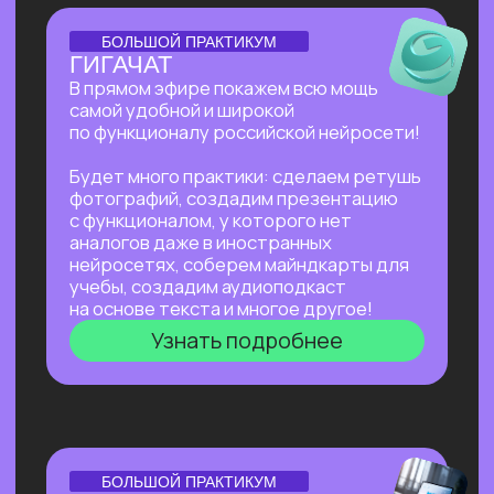
Нейросети для разработки и IT
—
углубленное изучение ИИ для решения
сложных задач: генерации медиаконтента,
глубокого анализа данных, разработки
автономных систем.
Нейросети для профессий вне IT
—
инструменты для автоматизации, анализа
данных и повышения эффективности. Примеры
использования: от генерация текстов
и изображений до оптимизации рутинных
процессов.
Старт в нейросетях
Нейросети для разработки и IT
Нейросети для профессий вне IT
ОТКРЫТАЯ ЛЕКЦИЯ
КАК ЗАПУСТИТЬ СТАРТАП
В 2026 БЕЗ КОМАНДЫ