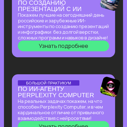
И БЮДЖЕТА, НАНЯВ
НА РАБОТУ ИИ?
Расскажем, как изменился подход
к запуску стартапов с ИИ, что нужно для
успеха, и поделимся успешным опытом
Зерокодера — как из идеи вырос
многомиллионный бизнес, и как нам
удавалось привлекать инвестиции
даже в самое турбулентное время
Узнать подробнее
ОТКРЫТЫЙ УРОК
ОТКРЫТЫЙ УРОК
ПО ВИЗУАЛЬНОЙ
АВТОМАТИЗАЦИИ НА N8N
Расскажем все
про сверхпопулярный
инструмент, бесплатно
и без каких-
либо проблем работающий в РФ.
Соберем видео-контент-завод
с помощью n8n и Veo 3, который
в режиме реального времени
создает
трендовые видео на основе
текстового описания.
Узнать подробнее