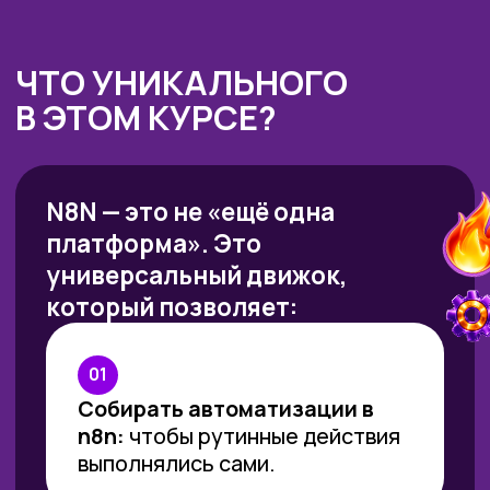
Передавать заявки с сайта
в CRM и уведомлять
менеджера
в Телеграм.
03
Подключать любые сервисы
через API
(даже если нет
готовой интеграции).
04
Делать процессы «под ключ»:
заявка → обработка → запись
→ уведомление → отчет/
оплата.
05
Быстро создавать ИИ-
ассистентов и чат-ботов
(Телеграм и по аналогии для
сайта), которые отвечают