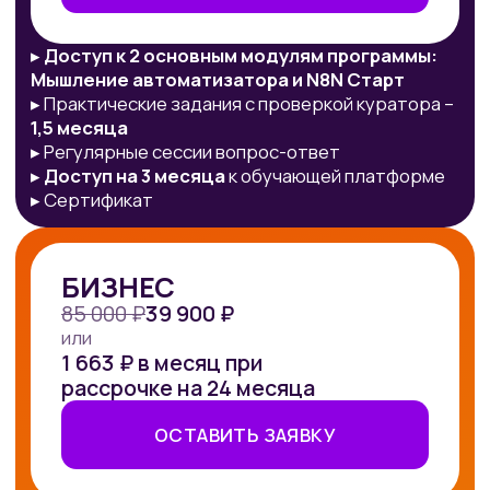
Маркетологов
поймете, как без разработчиков
собирать автоворонки, связки
рекламы и CRM, ботов и
контент‑конвейеры, которые
стабильно приносят лиды.​
Руководителей отделов
продаж
увидите, как настроить
автоматическое распределение
и обработку лидов, чтобы заявки
не терялись и команда работала