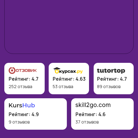
Рейтинг: 4.9
Рейтинг: 4.6
9 отзывов
37 отзывов
ЧТО УНИКАЛЬНОГО
В ЭТОМ КУРСЕ?
N8N — это не «ещё одна
платформа». Это
универсальный движок,
который позволяет:
01
Собирать автоматизации в
n8n:
чтобы рутинные действия
выполнялись сами.
02