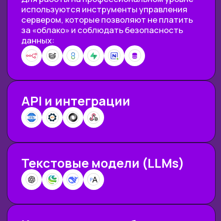
Обработка большого поток заявок
17
без «падений» и потерь
Обеспечение стабильной работы
18
системы при обновлениях и
изменениях сервисов
ПОСЛЕ ПРОХОЖДЕНИЯ
КУРСА ТЫ:
Научишься автоматически
связывать сервисы между
собой
и собирать «цепочки
действий»
под свои задачи —
от простых до сложных