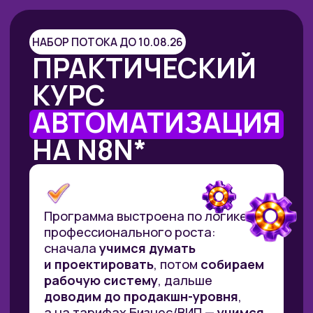
НАБОР ПОТОКА ДО 10.08.26
ПРАКТИЧЕСКИЙ
КУРС
АВТОМАТИЗАЦИЯ
НА N8N*
Программа выстроена по логике
профессионального роста:
сначала
учимся
думать
и проектировать
, потом
собираем
рабочую систему
, дальше
доводим до продакшн-уровня
,
а на тарифах Бизнес/ВИП —
учимся
зарабатывать
на этом навыке.
ЗАПИСАТЬСЯ
*Все иностранные термины и названия вы можете
найти с расшифровкой внизу страницы