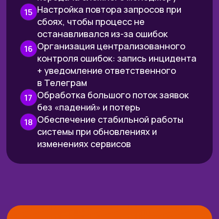
▸
Доступ к 2 основным модулям программы:
Мышление автоматизатора и N8N Старт
▸ Практические задания с проверкой куратора –
1,5 месяца
▸ Регулярные сессии вопрос-ответ
▸
Доступ на 3 месяца
к обучающей платформе
▸ Сертификат
БИЗНЕС
85 000 ₽
39 900 ₽
или
1 663 ₽ в месяц при
рассрочке на 24 месяца
ОСТАВИТЬ ЗАЯВКУ
Все, что входит в тариф БАЗОВЫЙ + модули
N8N ПРО и Монетизация
А также:
▸ Закрытая Телеграм-группа с нетворкингом
и взаимопомощью
▸ +3 месяца доступа к обучающей платформе
(всего 6 месяцев)