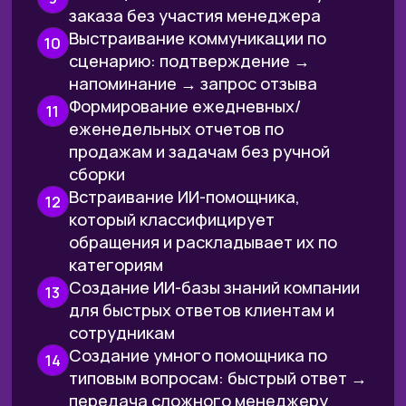
трансформация: из «умею
собрать сценарий»
в «проектирую и запускаю
автоматизацию как
систему, которой можно
доверять»
ВАРИАНТЫ УЧАСТИЯ
БАЗОВЫЙ
75 000 ₽
29 900 ₽
или
1 246 ₽ в месяц при рассрочке
на 24 месяца
ОСТАВИТЬ ЗАЯВКУ