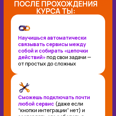
▸ +2 месяца поддержки (всего 3,5 месяца)
▸ 3 личные консультации с куратором
▸ Доступ к ChatGPT через чат-бот Телеграм
▸ Шаблоны портфолио, договоров и ТЗ для
оказания услуг
▸ 3 месяца Нейроклуба после окончания
обучения (обычная стоимость — 11 700 р.)
ВИП
200 000 ₽
99 900 ₽
или
4 163 ₽ в месяц при
рассрочке на 24 месяца
ОСТАВИТЬ ЗАЯВКУ
Все, что входит в тариф БИЗНЕС + Модуль 5
«6-месячный трек сопровождения»
А также:
▸ 12 месяцев к обучающей платформе
▸ +1,5 месяца поддержки (всего 5 месяцев+6
месяцев окупаемости) — Всего: 11 месяцев
▸ 6 личных консультаций с куратором