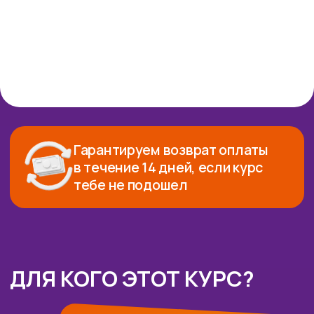
тем, кто ищет «простые кнопки
без понимания процессов»
тем, кто не готов сталкиваться
с API/JSON, ошибками
и отладкой
тем, кто хочет только теорию
без практики и сборки решений
тем, кто хочет «быстро
научиться и без
ответственности» —
автоматизация всегда про
доступы и данные