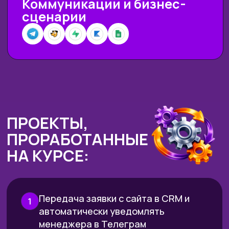
Сможешь подключать почти
любой сервис
(даже если
“кнопки интеграции” нет) и
заставлять его работать в
твоем сценарии.
Соберёшь автоматизацию под
реальные процессы:
заявки из
форм и ботов → проверка и
обработка → занесение в
таблицу/базу → оплата →
уведомления → отчёты.
Встроишь нейросети в работу
так, чтобы они выдавали
нужный результат в понятном
и повторяемом формате
(а не «каждый раз по-
разному»).