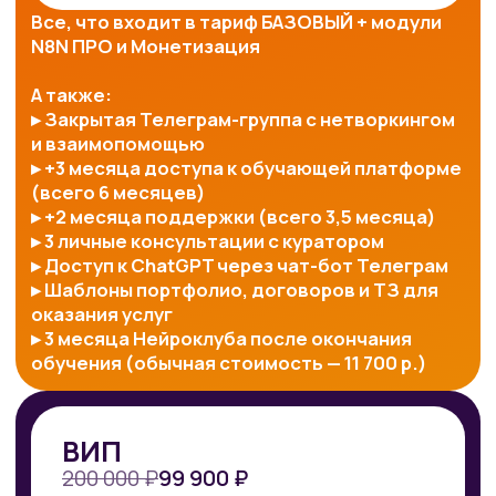
по понятным правилам.​
Самозанятых и владельцев
малого бизнеса
поймете, как на бесплатном
и понятном инструменте собрать
себе «мини‑CRM и контент‑завод»,
не нанимая программиста.