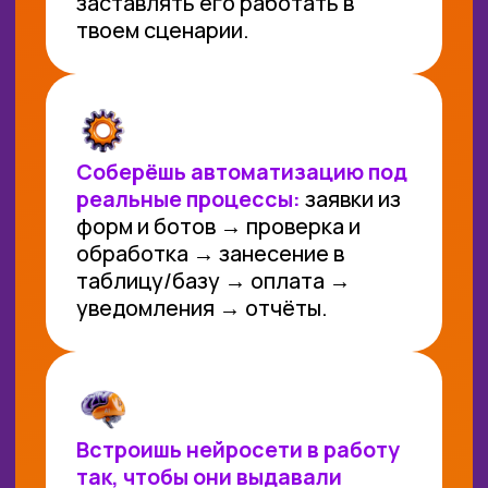
▸ 12 месяцев Нейроклуба после окончания
обучения (обычная стоимость — 29 900 р.)
🔥 Гарантия окупаемости (мы вернем вам
деньги по договору, если через 6 месяцев
после завершения курса вы не окупите
обучение)
🔥Персональный ВИП-менеджер*
🔥Индивидуальная сессия с карьерным
консультантом
▸ Персональная работа по выходу
на окупаемость, включая:
🔥 выдачу 5 платных проверенных нами
заказов (Итоговое количество будет
зависеть от стоимости каждого заказа.
Выдавать будем, пока вы не окупите
обучение)
🔥 безопасную сделку при выполнении взятых
в работу заказов
🔥 Предоставление консультационной
поддержки при выполнении заказа