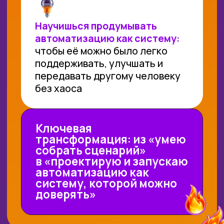
Разработчиков сайтов
поймете, как с помощью n8n быстро
прикручивать автоматизацию,
интеграции и ботов вокруг сайта
и продавать это как доп.услугу.​
Руководителей компаний и
отделов
увидите, как превратить хаотичные
процессы в прозрачные
автоматизированные схемы, где
понятно, что с данными происходит
на каждом шаге.​