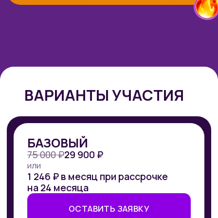
Владельцев, продюсеров и
тех.специалистов онлайн-
школ
поймете, как с помощью n8n быстро
прикручивать автоматизацию,
интеграции и ботов вокруг сайта
и продавать это как доп.услугу.​