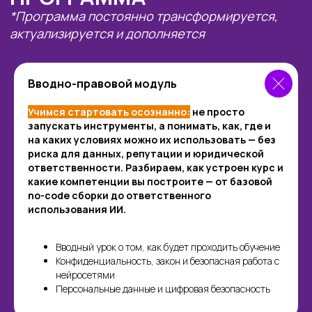
API и интеграции
Вводно-правовой модуль
Учимся стартовать осознанно:
не просто
Текстовые модели (LLMs)
запускать инструменты, а понимать, как, где и
на каких условиях можно их использовать — без
риска для данных, репутации и юридической
ответственности. Разбираем, как устроен курс и
Коммуникации и бизнес-
какие компетенции вы построите — от базовой
сценарии
no-code сборки до ответственного
использования ИИ.
Вводный урок о том, как будет проходить обучение
Конфиденциальность, закон и безопасная работа с
нейросетями
Персональные данные и цифровая безопасность
ПРОЕКТЫ,