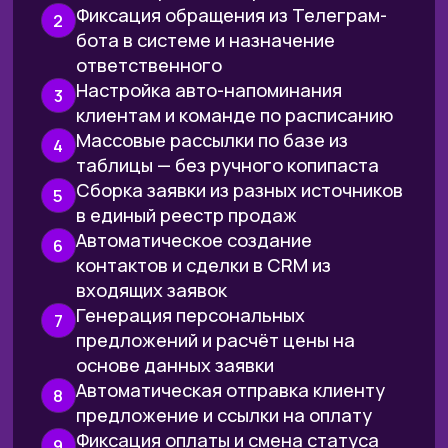
Доведешь автоматизации
до уровня «работает само
и не ломается»:
не путается
в дублях, не падает из‑за
мелочей, умеет повторять
попытки и аккуратно
обрабатывать ошибки
Научишься продумывать
автоматизацию как систему:
чтобы её можно было легко
поддерживать, улучшать и
передавать другому человеку
без хаоса
Ключевая