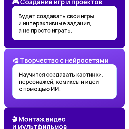
постоянно
97 000₽
84 900₽
или
3 538₽
в месяц
ОСТАВИТЬ ЗАЯВКУ
После окончания курса
предоставляется 2
дополнительных недели доступа
к платформе с возможностью
скачивания всех материалов
и постоянного их использования.
ОСТАВИТЬ ЗАЯВКУ