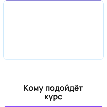
программами»
Хотят попробовать себя в цифровом мире,
но не знают, с чего начать
Родителям, которые хотят:
Дать ребёнку полезные цифровые навыки
Развить логику, внимательность и мышление
Превратить интерес к гаджетам в развитие,
а не зависимость
Безопасное обучение в интернете
Понятное и бережное обучение без
перегруза
Уверенность, что ребёнок учится,
а не просто сидит за компьютером