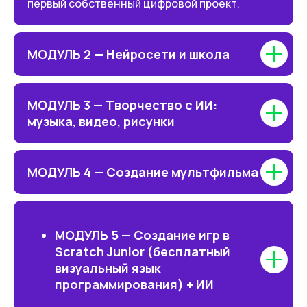
первый собственный цифровой проект.
и получит уверенность в своих
силах:
собственную игру
МОДУЛЬ 2 — Нейросети и школа
комикс или анимацию
видео или мини-мультфильм
МОДУЛЬ 3 — Творчество с ИИ:
музыка, видео, рисунки
дизайн персонажей и локаций
простой сайт или презентацию
МОДУЛЬ 4 — Создание мультфильма
ЗАПИСАТЬСЯ НА ПРОБНЫЙ УРОК
МОДУЛЬ 5 — Создание игр в
Scratch Junior (бесплатный
Как проходит обучение:
визуальный язык
программирования) + ИИ