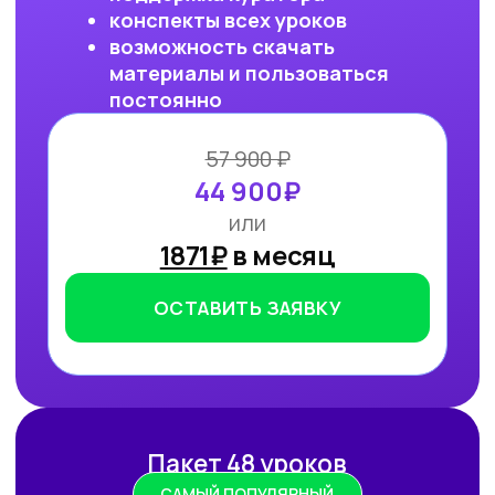
Работа с умом: каков потенциал
генеративного ИИ для роста
производительности в России
Потенциальная ежегодная экономия
от внедрения генеративного ИИ
(генИИ, GenAI) в российской экономике
может достичь 10,8 трлн рублей к 2030
году, при этом ни одна из профессий
не подлежит полной автоматизации
(максимальный уровень — 85%). GenAI
выступает не угрозой, а инструментом
трансформации рынка труда — при
условии его ответственного
и управляемого внедрения. Для
устойчивой реализации преимуществ