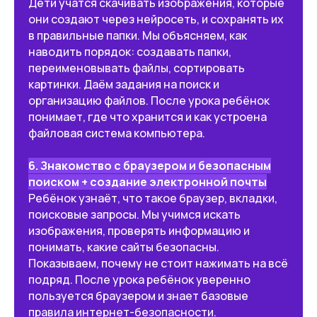
Дети учатся скачивать изображения, которые
а не просто играть.
они создают через нейросеть, и сохранять их
в правильные папки. Мы объясняем, как
наводить порядок: создавать папки,
🎨 Творчество с нейросетями
переименовывать файлы, сортировать
картинки. Даём задания на поиск и
Научится создавать картинки,
персонажей, комиксы и идеи
организацию файлов. После урока ребёнок
с помощью ИИ.
понимает, где что хранится и как устроена
файловая система компьютера.
🎬 Монтаж видео
6. Знакомство с браузером и безопасным
и мультфильмов
поиском + создание электронной почты
Ребёнок узнаёт, что такое браузер, вкладки,
Освоит простые инструменты
поисковые запросы. Мы учимся искать
для создания видео, анимации
и презентаций.
изображения, проверять информацию и
понимать, какие сайты безопасны.
Показываем, почему не стоит нажимать на всё
подряд. После урока ребёнок уверенно
🧩 Логика и мышление
пользуется браузером и знает базовые
Разовьет логику, внимание,
правила интернет-безопасности.
умение мыслить