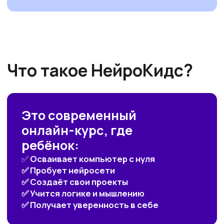
Кому подойдёт
курс
Детям 8–10 лет, которые:
Любят компьютер, игры, мультфильмы
и творчество
Хотят не просто играть, а создавать своё
Только начинают знакомство
с компьютером
Быстро устают от скучных уроков
Любят рисовать, фантазировать
и придумывать истории
Интересуются технологиями и «умными