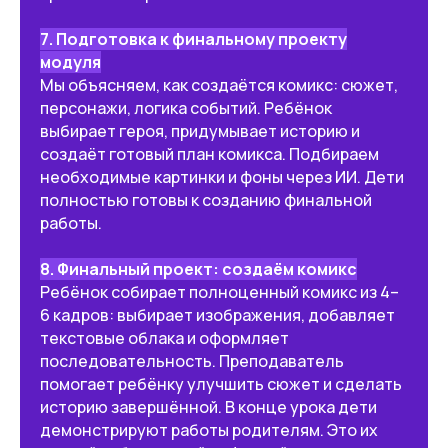
последовательно и находить
решения.
7. Подготовка к финальному проекту
модуля
Мы объясняем, как создаётся комикс: сюжет,
персонажи, логика событий. Ребёнок
🗣 Уверенность и презентация
выбирает героя, придумывает историю и
Научится рассказывать о своих
создаёт готовый план комикса. Подбираем
проектах и уверенно делиться
необходимые картинки и фоны через ИИ. Дети
результатами.
полностью готовы к созданию финальной
работы.
🚀 Самостоятельность
8. Финальный проект: создаём комикс
и ответственность
Ребёнок собирает полноценный комикс из 4–
Будет учиться доводить
6 кадров: выбирает изображения, добавляет
начатое до конца и гордиться
текстовые облака и оформляет
своими результатами.
последовательность. Преподаватель
помогает ребёнку улучшить сюжет и сделать
историю завершённой. В конце урока дети
Во время обучения ребенок
демонстрируют работы родителям. Это их
создаст настоящие проекты