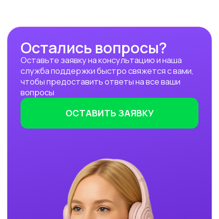
прокачка», АНО «Цифровая
экономика»
В партнёрстве был разработан
образовательный интенсив
«Нейросети в работе
государственного служащего» и уже
обучено более 350 чиновников таких
регионов как:
— Республика Алтай
— Республика Бурятия
— Карачаево-Черкесская Республика
— Новосибирская область
— Ямало-Ненецкий автономный округ
Кроме того,
мы обучили владению
современными нейросетями более
2000 государственных
и муниципальных служащих
в следующих муниципалитетах
и регионах:
— Республика Алтай
— Республика Бурятия
— Карачаево-Черкессия