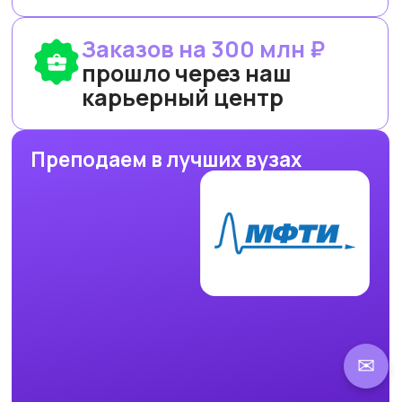
Рейтинг: 4.7
Рейтинг: 4.63
Рейтинг: 4.7
252 отзыва
53 отзыва
89 отзывов
Рейтинг: 4.9
Рейтинг: 4.6
9 отзывов
37 отзывов
Навигация по сайту
Бесплатные мероприятия
Платные программы
Абонемент
Нейроабонемент
Нейроклуб
Преподаватели
Новости и события
Корпоративное обучение
Партнерство
✉
Юридическая информация
Политика конфиденциальности
Политика безопасности платежей