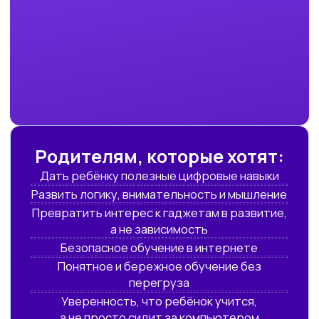
персональный подбор
формата программы
и дополнительную
скидку
После урока преподаватель
предоставит вам индивидуальные
рекомендации, акцентируя
внимание на сильных сторонах
вашего ребенка, а также оценит,
насколько НейроКидс
соответствует его интересам
и навыкам
ПОПРОБОВАТЬ БЕСПЛАТНО