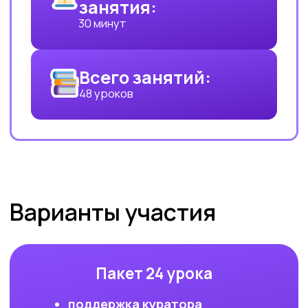
образовательную
лицензию и статус
Сколково
Проводим исследования
по ИИ совместно с лучшими
вузами страны