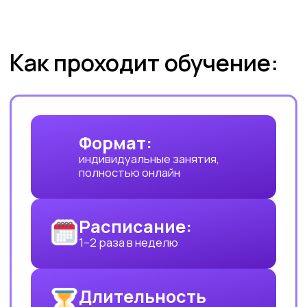
выпускников
платных
образовательных
программ
Заказов на 300 млн ₽
прошло через наш
карьерный центр
Преподаем в лучших вузах
Имеем