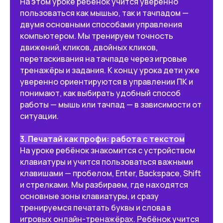
На этом уроке ребёнок учится уверенно
пользоваться как мышью, так и тачпадом —
двумя основными способами управления
компьютером. Мы тренируем точность
движений, кликов, двойных кликов,
перетаскивания на тачпаде через игровые
тренажёры и задания. К концу урока дети уже
уверенно ориентируются в управлении ПК и
понимают, как выбирать удобный способ
работы — мышь или тачпад — в зависимости от
ситуации.
3. Печатай как профи: работа с текстом
На уроке ребёнок знакомится с устройством
клавиатуры и учится пользоваться важными
ВЫБРАТЬ ТАРИФ
клавишами — пробелом, Enter, Backspace, Shift
и стрелками. Мы разбираем, где находятся
основные зоны клавиатуры, и сразу
тренируемся печатать буквы и слова в
Какие навыки получит
игровых онлайн-тренажёрах. Ребёнок учится
ребёнок на курсе