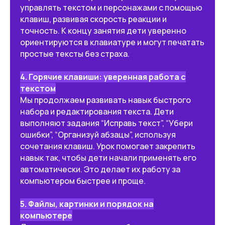
управлять текстом и персонажами с помощью
клавиш, развивая скорость реакции и
точность. К концу занятия дети уверенно
🖥 Уверенное владение
компьютером
ориентируются в клавиатуре и могут печатать
простые тексты без страха.
Ребёнок научится работать
с файлами, папками,
программами и уверенно
4. Горячие клавиши: уверенная работа с
пользоваться компьютером.
текстом
Мы продолжаем развивать навык быстрого
набора и редактирования текста. Дети
🌐 Цифровая безопасность
выполняют задания “Исправь текст”, “Убери
ошибки”, “Организуй абзацы”, используя
Поймёт, как безопасно вести
сочетания клавиш. Урок помогает закрепить
себя в интернете и защищать
навык так, чтобы дети начали применять его
личные данные.
автоматически. Это делает их работу за
компьютером быстрее и проще.
🎮 Создание игр и проектов
5. Файлы, картинки и порядок на
Будет создавать свои игры
компьютере
и интерактивные задания,