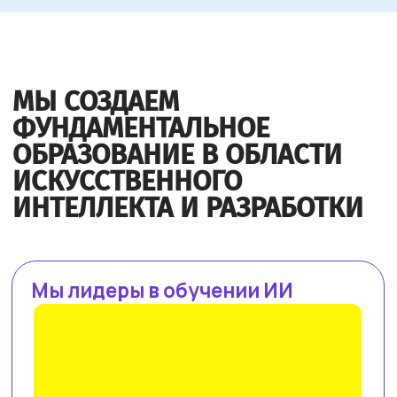
Работа с умом: каков потенциал
генеративного ИИ для роста
производительности в России
Потенциальная ежегодная экономия
от внедрения генеративного ИИ
(генИИ, GenAI) в российской экономике
может достичь 10,8 трлн рублей к 2030
году, при этом ни одна из профессий
не подлежит полной автоматизации
(максимальный уровень — 85%). GenAI
выступает не угрозой, а инструментом
трансформации рынка труда — при
условии его ответственного
и управляемого внедрения. Для
устойчивой реализации преимуществ
от технологии необходимы
инвестиции в переобучение кадров
и создание этической нормативной
базы. Такие выводы содержатся
в исследовании сотрудников
Университета Иннополиса, Высшей