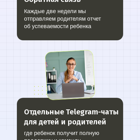
Каждые две недели мы
Мы лидеры в обучении ИИ
отправляем родителям отчет
об успеваемости ребенка
Более 10 тыс. выпускников
платных образовательных
программ
Отдельные Telegram-чаты
Заказов на 300 млн ₽
прошло
через наш карьерный центр
для детей и родителей
где ребенок получит полную
Преподаем в лучших вузах