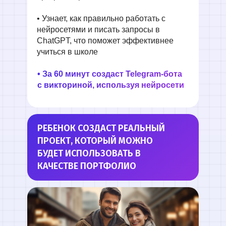
ООО «ЗЕРОКОДЕР». Все права защищены
ИНН 9715401631
ОГРН 1217700246026
• Узнает, как правильно работать с
нейросетями и писать запросы в
ChatGPT, что поможет эффективнее
учиться в школе
• За 60 минут создаст Telegram-бота
с викториной, используя нейросети
РЕБЕНОК СОЗДАСТ РЕАЛЬНЫЙ
ПРОЕКТ, КОТОРЫЙ МОЖНО
БУДЕТ ИСПОЛЬЗОВАТЬ В
КАЧЕСТВЕ ПОРТФОЛИО