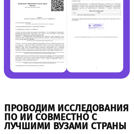
обучено более 350 чиновников таких
регионов как:
— Республика Алтай
— Республика Бурятия
— Карачаево-Черкесская Республика
— Новосибирская область
— Ямало-Ненецкий автономный округ
Кроме того,
мы обучили владению
современными нейросетями более
2000 государственных
и муниципальных служащих
в следующих муниципалитетах
и регионах:
— Республика Алтай
— Республика Бурятия
— Карачаево-Черкессия
— Саха (Якутия)
— Новосибирская область
— Кировская область
— Оренбургская область
— Ямало-Ненецкий автономный округ