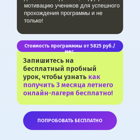
мотивацию учеников для успешного
прохождения программы и не
только!
ПРОВОДИМ ИССЛЕДОВАНИЯ
Стоимость программмы
от 5825 руб./
ПО ИИ СОВМЕСТНО С
мес.
ЛУЧШИМИ ВУЗАМИ СТРАНЫ
Запишитесь на
бесплатный пробный
урок, чтобы узнать
как
получить 3 месяца летнего
онлайн-лагеря бесплатно!
ПОПРОБОВАТЬ БЕСПЛАТНО