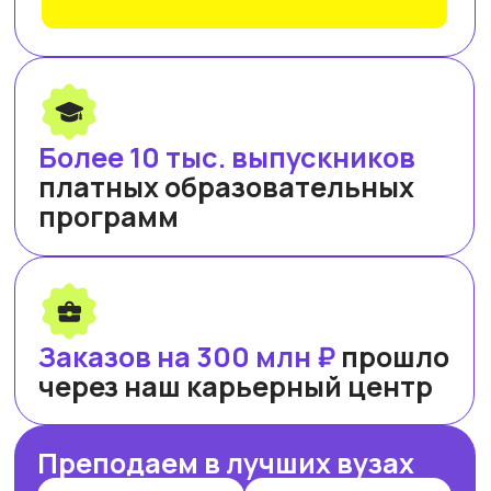
школы менеджмента СПбГУ, МГУ
им. Ломоносова и
онлайн-
университета Zerocoder.
ОБУЧАЕМ БИЗНЕС