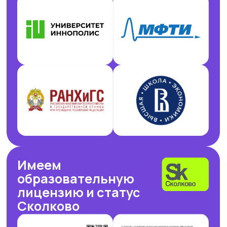
ОБУЧАЕМ ГОС.СЛУЖАЩИХ
Являемся образовательным
партнёром проекта «Цифровая
прокачка», АНО «Цифровая
экономика»
В партнёрстве был разработан
образовательный интенсив
«Нейросети в работе
государственного служащего» и уже