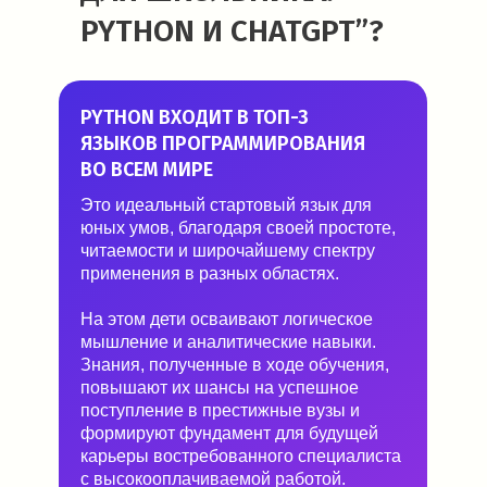
PYTHON И CHATGPT”?
PYTHON ВХОДИТ В ТОП-3
ЯЗЫКОВ ПРОГРАММИРОВАНИЯ
ВО ВСЕМ МИРЕ
Это идеальный стартовый язык для
юных умов, благодаря своей простоте,
читаемости и широчайшему спектру
применения в разных областях.
На этом дети осваивают логическое
мышление и аналитические навыки.
Знания, полученные в ходе обучения,
повышают их шансы на успешное
поступление в престижные вузы и
формируют фундамент для будущей
карьеры востребованного специалиста
с высокооплачиваемой работой.