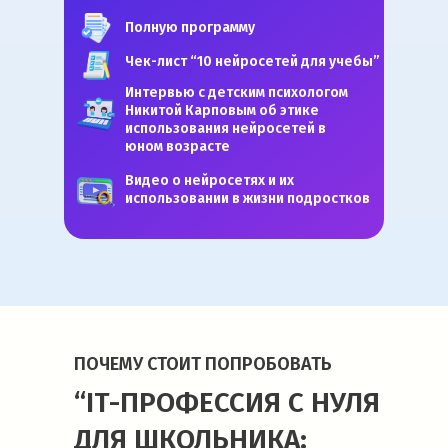
Полную программу
Чек-лист “10 нейросетей для учебы”
Интервью с детским психологом
Никитой Карповым об этике
использования нейросетей в
юном возрасте
Видео о нейросетях и их
использовании в жизни подростков
ПОЧЕМУ СТОИТ ПОПРОБОВАТЬ
“IT-ПРОФЕССИЯ С НУЛЯ
ДЛЯ ШКОЛЬНИКА: